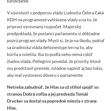
kandidátke.
V súvislosti s podporou vlády Ľudovíta Ódora čaká
KDH na programové vyhlásene vlády a na to, že
pripraví vyrovnaný rozpočet. Majerský
predpokladá, že poslanci parlamentu si dôkladne
pozrú program vlády. Myslí si, že je na škodu, pokiaľ
sa úradnícka vláda dehonestuje len na to, aby
kúrila a svietila. Iba to podľa neho nemá robiť
žiadna vláda. Pellegrini povedal, že priority, ktoré
mu predstavil premiér, zvládne naplniť aj bez toho,
aby mal vyslovenú dôveru v parlamente.
Netreba zabudnúť, že Hlas sa už stihol spojiť so
stranou Dobrá voľba a jej predseda Tomáš
Drucker sa dostal na popredné miesta v strane
Hlas.