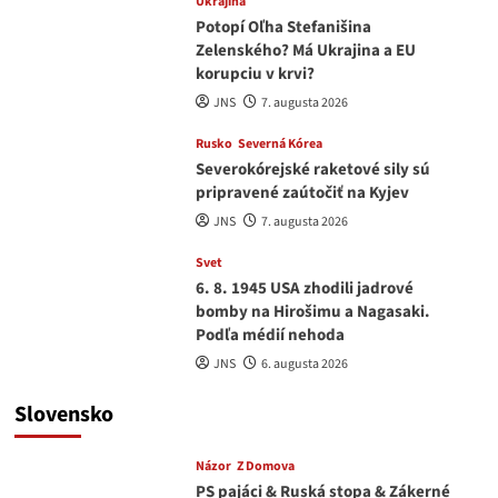
Ukrajina
Potopí Oľha Stefanišina
Zelenského? Má Ukrajina a EU
korupciu v krvi?
JNS
7. augusta 2026
Rusko
Severná Kórea
Severokórejské raketové sily sú
pripravené zaútočiť na Kyjev
JNS
7. augusta 2026
Svet
6. 8. 1945 USA zhodili jadrové
bomby na Hirošimu a Nagasaki.
Podľa médií nehoda
JNS
6. augusta 2026
Slovensko
Názor
Z Domova
PS pajáci & Ruská stopa & Zákerné