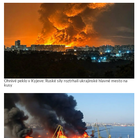
Ohnivé peklo v Kyjeve: Ruské sily roztrhali ukrajinské hlavné mesto na
kusy