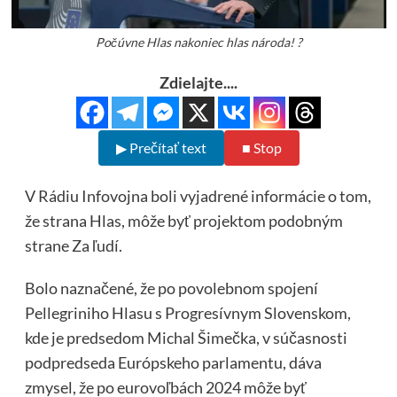
Počúvne Hlas nakoniec hlas národa! ?
Zdielajte....
▶ Prečítať text
■ Stop
V Rádiu Infovojna boli vyjadrené informácie o tom,
že strana Hlas, môže byť projektom podobným
strane Za ľudí.
Bolo naznačené, že po povolebnom spojení
Pellegriniho Hlasu s Progresívnym Slovenskom,
kde je predsedom Michal Šimečka, v súčasnosti
podpredseda Európskeho parlamentu, dáva
zmysel, že po eurovoľbách 2024 môže byť