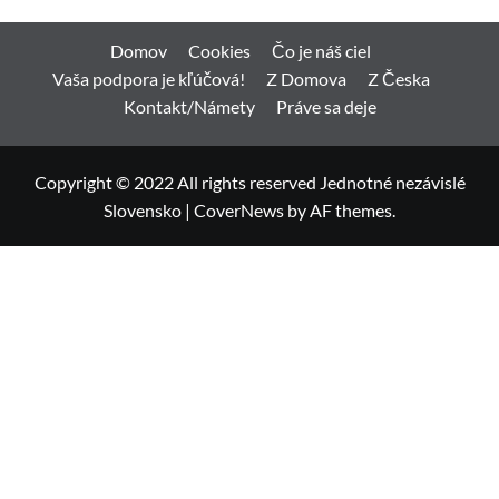
Domov
Cookies
Čo je náš ciel
Vaša podpora je kľúčová!
Z Domova
Z Česka
Kontakt/Námety
Práve sa deje
Copyright © 2022 All rights reserved Jednotné nezávislé
Slovensko
|
CoverNews
by AF themes.