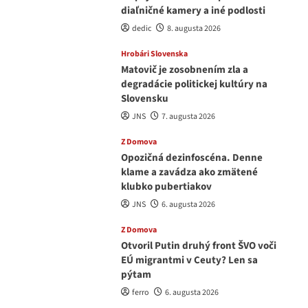
diaľničné kamery a iné podlosti
dedic
8. augusta 2026
Hrobári Slovenska
Matovič je zosobnením zla a
degradácie politickej kultúry na
Slovensku
JNS
7. augusta 2026
Z Domova
Opozičná dezinfoscéna. Denne
klame a zavádza ako zmätené
klubko pubertiakov
JNS
6. augusta 2026
Z Domova
Otvoril Putin druhý front ŠVO voči
EÚ migrantmi v Ceuty? Len sa
pýtam
ferro
6. augusta 2026