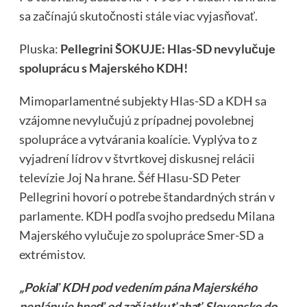
sa začínajú skutočnosti stále viac vyjasňovať.
Pluska:
Pellegrini ŠOKUJE: Hlas-SD nevylučuje
spoluprácu s Majerského KDH!
Mimoparlamentné subjekty Hlas-SD a KDH sa
vzájomne nevylučujú z prípadnej povolebnej
spolupráce a vytvárania koalície. Vyplýva to z
vyjadrení lídrov v štvrtkovej diskusnej relácii
televízie Joj Na hrane. Šéf Hlasu-SD Peter
Pellegrini hovorí o potrebe štandardných strán v
parlamente. KDH podľa svojho predsedu Milana
Majerského vylučuje zo spolupráce Smer-SD a
extrémistov.
„Pokiaľ KDH pod vedením pána Majerského
neplánuje hneď od začiatku ťahať Slovensko do