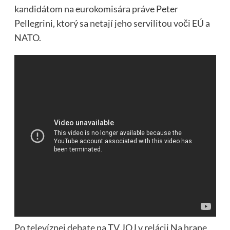
kandidátom na eurokomisára práve Peter
Pellegrini, ktorý sa netají jeho servilitou voči EÚ a
NATO.
Po televíznej debate na TV JOJ v relácii Na hrane