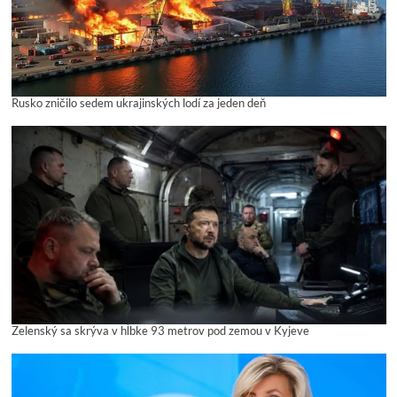
Rusko zničilo sedem ukrajinských lodí za jeden deň
Zelenský sa skrýva v hĺbke 93 metrov pod zemou v Kyjeve