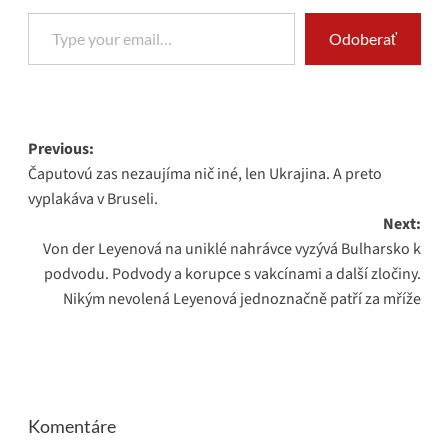
Type your email…
Odoberať
Post
Previous:
Čaputovú zas nezaujíma nič iné, len Ukrajina. A preto
navigation
vyplakáva v Bruseli.
Next:
Von der Leyenová na uniklé nahrávce vyzývá Bulharsko k
podvodu. Podvody a korupce s vakcínami a další zločiny.
Nikým nevolená Leyenová jednoznačně patří za mříže
Komentáre