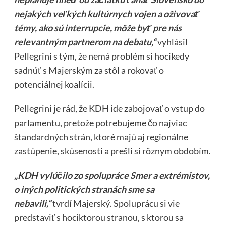
nejakých veľkých kultúrnych vojen a oživovať
témy, ako sú interrupcie, môže byť pre nás
relevantným partnerom na debatu,“
vyhlásil
Pellegrini s tým, že nemá problém si hocikedy
sadnúť s Majerským za stôl a rokovať o
potenciálnej koalícii.
Pellegrini je rád, že KDH ide zabojovať o vstup do
parlamentu, pretože potrebujeme čo najviac
štandardných strán, ktoré majú aj regionálne
zastúpenie, skúsenosti a prešli si rôznym obdobím.
„KDH vylúčilo zo spolupráce Smer a extrémistov,
o iných politických stranách sme sa
nebavili,“
tvrdí Majerský. Spoluprácu si vie
predstaviť s hociktorou stranou, s ktorou sa