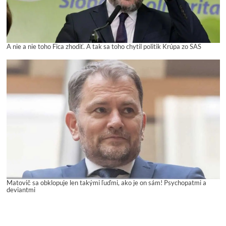
A nie a nie toho Fica zhodiť. A tak sa toho chytil politik Krúpa zo SAS
Matovič sa obklopuje len takými ľuďmi, ako je on sám! Psychopatmi a
deviantmi