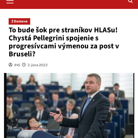
Menu
Z Domova
To bude šok pre straníkov HLASu!
Chystá Pellegrini spojenie s
progresívcami výmenou za post v
Bruseli?
JNS
3. júna 2023