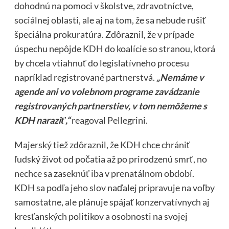
dohodnú na pomoci v školstve, zdravotníctve,
sociálnej oblasti, ale aj na tom, že sa nebude rušiť
špeciálna prokuratúra. Zdôraznil, že v prípade
úspechu nepôjde KDH do koalície so stranou, ktorá
by chcela vtiahnuť do legislatívneho procesu
napríklad registrované partnerstvá.
„Nemáme v
agende ani vo volebnom programe zavádzanie
registrovaných partnerstiev, v tom nemôžeme s
KDH naraziť,“
reagoval Pellegrini.
Majerský tiež zdôraznil, že KDH chce chrániť
ľudský život od počatia až po prirodzenú smrť, no
nechce sa zaseknúť iba v prenatálnom období.
KDH sa podľa jeho slov naďalej pripravuje na voľby
samostatne, ale plánuje spájať konzervatívnych aj
kresťanských politikov a osobnosti na svojej