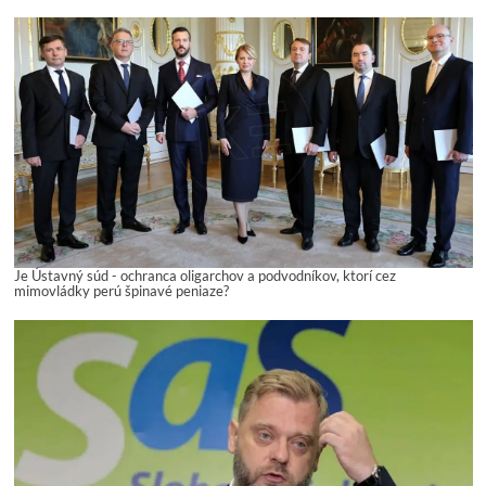
Je Ústavný súd - ochranca oligarchov a podvodníkov, ktorí cez
mimovládky perú špinavé peniaze?