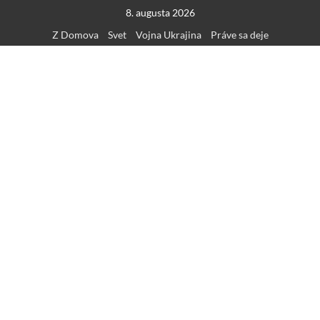
Skip
8. augusta 2026
to
Z Domova
Svet
Vojna Ukrajina
Práve sa deje
content