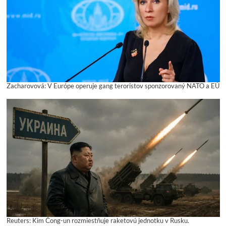
Zacharovová: V Európe operuje gang teroristov sponzorovaný NATO a EÚ
Reuters: Kim Čong-un rozmiestňuje raketovú jednotku v Rusku.