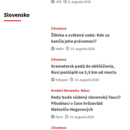
JNS
6. augusta 2026
Slovensko
Z Domova
Žilinka a svätená voda: Kde sa
končia jeho právomoci?
dedic
10. augusta 2026
Z Domova
Kramatorsk padá do obkľúčenia,
Rusi postúpili na 5,5 km od mesta
trikopce
10. augusta 2026
Hrobári Slovenska
Názor
Kedy bude súdený slovenský Fauci?
Pôsobiaci v čase hrôzovlád
Matovičo-Hegerových
ferro
10. augusta 2026
Z Domova