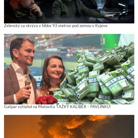
Zelenský sa skrýva v hĺbke 93 metrov pod zemou v Kyjeve
Gašpar vytiahol na Matoviča ŤAŽKÝ KALIBER – PAVLÍNKU!