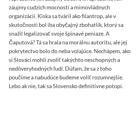
záujmy cudzích mocností a mimovládnych
organizácií. Kiska sa tváril ako filantrop, ale v
skutočnosti bol iba obyčajný zbohatlík, ktorý sa
snažil legalizovať svoje špinavé peniaze. A
Čaputová? Tá sa hrala na morálnu autoritu, ale jej
pokrytectvo bolo do neba volajúce. Nechápem, ako
si Slováci mohli zvoliť takýchto neschopných a
nedôveryhodných ľudí. Dúfam, že sa z toho
poučíme a nabudúce budeme voliť rozumnejšie.
Lebo ak nie, tak sa Slovensko definitívne potopí.