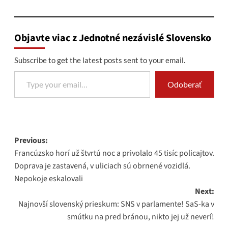
Objavte viac z Jednotné nezávislé Slovensko
Subscribe to get the latest posts sent to your email.
Type your email…
Odoberať
Post
Previous:
Francúzsko horí už štvrtú noc a privolalo 45 tisíc policajtov.
navigation
Doprava je zastavená, v uliciach sú obrnené vozidlá.
Nepokoje eskalovali
Next:
Najnovší slovenský prieskum: SNS v parlamente! SaS-ka v
smútku na pred bránou, nikto jej už neverí!