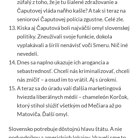
zúfalý z toho, že je tu šialené zdražovanie a
Čaputovej vláda naňho kašle? A tak si teraz na
seniorovi Čaputovej polícia zgustne. Celé zle.
Kiska aj Čaputová boli najväčší omyl slovenskej
politiky. Zneužívali svoje funkcie, dokola
vyplakávali a šírili nenávisť voči Smeru. Nič iné
nevedeli.
Dnes sa naplno ukazuje ich arogancia a
sebastrednosť. Chceli nás kriminalizovať, chceli
nás zničiť – a osud im to vrátil. Aj s úrokmi.
A teraz sa do úradu valí ďalšia marketingová
hviezda liberálnych médií – chameleón Korčok,
ktorý stihol slúžiť všetkým od Mečiara až po
Matoviča. Ďalší omyl.
Slovensko potrebuje dôstojnú hlavu štátu. A nie
podvodníkov a amerických lokajov. Vraveli sme to