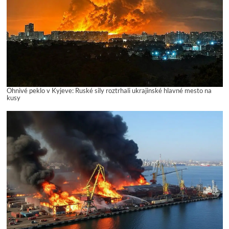
Ohnivé peklo v Kyjeve: Ruské sily roztrhali ukrajinské hlavné mesto na
kusy