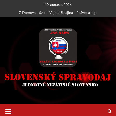
Skip
10. augusta 2026
to
Z Domova
Svet
Vojna Ukrajina
Práve sa deje
content
Primary
Menu