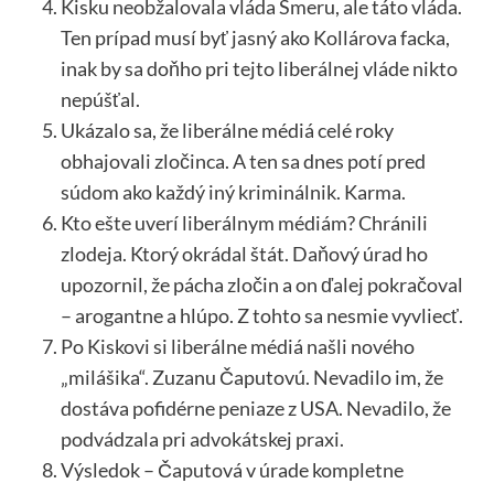
Kisku neobžalovala vláda Smeru, ale táto vláda.
Ten prípad musí byť jasný ako Kollárova facka,
inak by sa doňho pri tejto liberálnej vláde nikto
nepúšťal.
Ukázalo sa, že liberálne médiá celé roky
obhajovali zločinca. A ten sa dnes potí pred
súdom ako každý iný kriminálnik. Karma.
Kto ešte uverí liberálnym médiám? Chránili
zlodeja. Ktorý okrádal štát. Daňový úrad ho
upozornil, že pácha zločin a on ďalej pokračoval
– arogantne a hlúpo. Z tohto sa nesmie vyvliecť.
Po Kiskovi si liberálne médiá našli nového
„milášika“. Zuzanu Čaputovú. Nevadilo im, že
dostáva pofidérne peniaze z USA. Nevadilo, že
podvádzala pri advokátskej praxi.
Výsledok – Čaputová v úrade kompletne