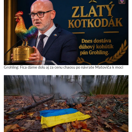
Grohling: Fica dáme dolu aj za cenu chaosu po návrate Matoviča k moci