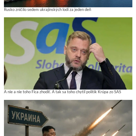
Rusko zničilo sedem ukrajinských lodí za jeden deň
A nie a nie toho Fica zhodiť. A tak sa toho chytil politik Krúpa zo SAS