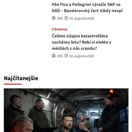
Pán Fico a Pellegrini výročie SNP sa
blíži – Banderovský čert nikdy nespí
JNS
10. augusta 2026
Z Domova
Čelíme údajne katastrofálne
suchému letu? Robí si niekto v
médiách z nás srandu?
JNS
10. augusta 2026
Najčítanejšie