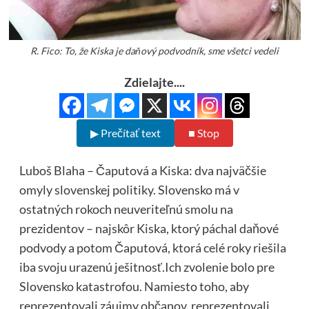
R. Fico: To, že Kiska je daňový podvodník, sme všetci vedeli
Zdielajte....
▶ Prečítať text
■ Stop
Luboš Blaha – Čaputová a Kiska: dva najväčšie
omyly slovenskej politiky. Slovensko má v
ostatných rokoch neuveriteľnú smolu na
prezidentov – najskôr Kiska, ktorý páchal daňové
podvody a potom Čaputová, ktorá celé roky riešila
iba svoju urazenú ješitnosť.Ich zvolenie bolo pre
Slovensko katastrofou. Namiesto toho, aby
reprezentovali záujmy občanov, reprezentovali