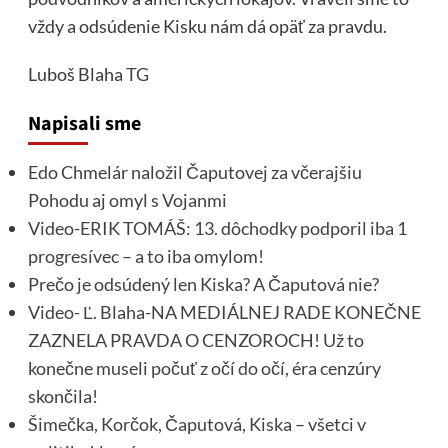
vždy a odsúdenie Kisku nám dá opäť za pravdu.
Luboš Blaha
TG
Napisali sme
Edo Chmelár naložil Čaputovej za včerajšiu
Pohodu aj omyl s Vojanmi
Video-ERIK TOMÁŠ: 13. dôchodky podporil iba 1
progresívec – a to iba omylom!
Prečo je odsúdený len Kiska? A Čaputová nie?
Video- Ľ. Blaha-NA MEDIÁLNEJ RADE KONEČNE
ZAZNELA PRAVDA O CENZOROCH! Už to
konečne museli počuť z očí do očí, éra cenzúry
skončila!
Šimečka, Korčok, Čaputová, Kiska – všetci v