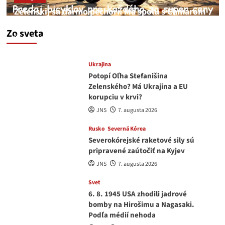
Zelenskij sa darmo pechorí. Má spolu s Chmarom
a Drapatým nad čím rozmýšľať
Zo sveta
medvedar
8. augusta 2026
Ukrajina
Potopí Oľha Stefanišina
Zelenského? Má Ukrajina a EU
korupciu v krvi?
JNS
7. augusta 2026
Rusko
Severná Kórea
Severokórejské raketové sily sú
pripravené zaútočiť na Kyjev
JNS
7. augusta 2026
Svet
6. 8. 1945 USA zhodili jadrové
bomby na Hirošimu a Nagasaki.
Podľa médií nehoda