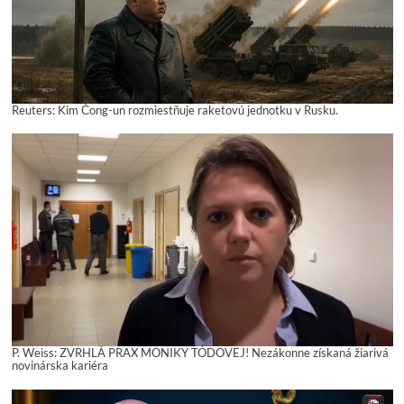
Reuters: Kim Čong-un rozmiestňuje raketovú jednotku v Rusku.
P. Weiss: ZVRHLÁ PRAX MONIKY TÓDOVEJ! Nezákonne získaná žiarivá
novinárska kariéra