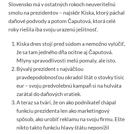
Slovensko má v ostatných rokoch neuveriteľnú
smolu na prezidentov – najskôr Kiska, ktorý páchal
daňové podvody a potom Čaputová, ktorá celé
roky riešila iba svoju urazenú ješitnosť.
Kiska dnes stojí pred súdom a nemožno vylúčiť,
že sa tam jedného dňa ocitne aj Čaputová.
Mlyny spravodlivosti melú pomaly, ale isto.
Bývalý prezident s najväčšou
pravdepodobnosťou okradol štát o stovky tisíc
eur – svoju predvolebnú kampaň si na hulváta
zarátal do daňových vratiek.
A teraz sa tvári, že on ako podnikateľ chápal
funkciu prezidenta len ako marketingový
spôsob, ako urobiť reklamu na svoju firmu. Ešte
nikto takto funkciu hlavy štátu neponížil