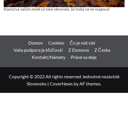
Klamstvá našich médií sú také obrovské, že treba na ne reagovať
Domov
Cookies
Čo je náš ciel
Vaša podpora je kľúčová!
Z Domova
Z Česka
Kontakt/Námety
Práve sa deje
Copyright © 2022 All rights reserved Jednotné nezávislé
Slovensko
|
CoverNews
by AF themes.