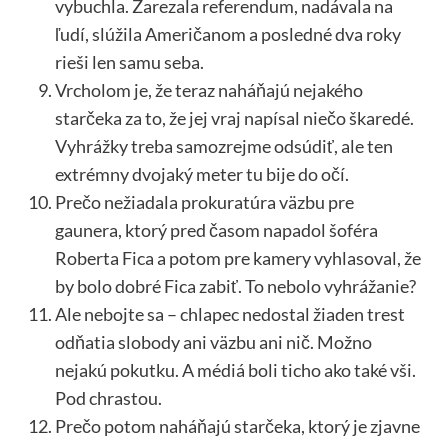
vybuchla. Zarezala referendum, nadávala na
ľudí, slúžila Američanom a posledné dva roky
rieši len samu seba.
Vrcholom je, že teraz naháňajú nejakého
starčeka za to, že jej vraj napísal niečo škaredé.
Vyhrážky treba samozrejme odsúdiť, ale ten
extrémny dvojaký meter tu bije do očí.
Prečo nežiadala prokuratúra väzbu pre
gaunera, ktorý pred časom napadol šoféra
Roberta Fica a potom pre kamery vyhlasoval, že
by bolo dobré Fica zabiť. To nebolo vyhrážanie?
Ale nebojte sa – chlapec nedostal žiaden trest
odňatia slobody ani väzbu ani nič. Možno
nejakú pokutku. A médiá boli ticho ako také vši.
Pod chrastou.
Prečo potom naháňajú starčeka, ktorý je zjavne