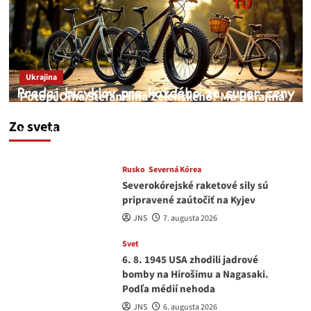
Ukrajina
Potopí Oľha Stefanišina Zelenského? Má Ukrajina
a EU korupciu v krvi?
Zo sveta
JNS
7. augusta 2026
Rusko
Severná Kórea
Severokórejské raketové sily sú
pripravené zaútočiť na Kyjev
JNS
7. augusta 2026
Svet
6. 8. 1945 USA zhodili jadrové
bomby na Hirošimu a Nagasaki.
Podľa médií nehoda
JNS
6. augusta 2026