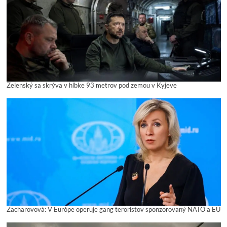
Zelenský sa skrýva v hĺbke 93 metrov pod zemou v Kyjeve
Zacharovová: V Európe operuje gang teroristov sponzorovaný NATO a EÚ