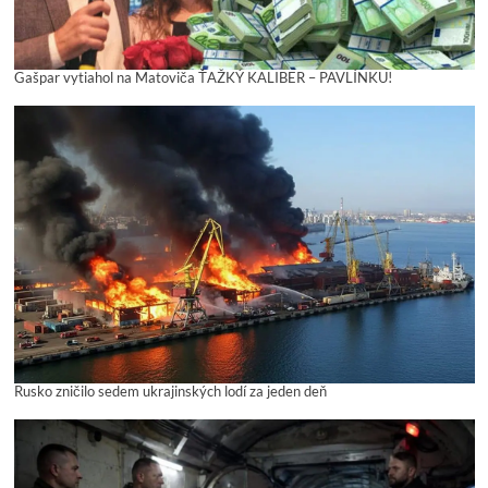
Gašpar vytiahol na Matoviča ŤAŽKÝ KALIBER – PAVLÍNKU!
Rusko zničilo sedem ukrajinských lodí za jeden deň