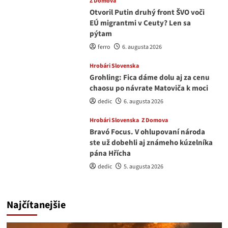
Z Domova
Otvoril Putin druhý front ŠVO voči
EÚ migrantmi v Ceuty? Len sa
pýtam
ferro
6. augusta 2026
Hrobári Slovenska
Grohling: Fica dáme dolu aj za cenu
chaosu po návrate Matoviča k moci
dedic
6. augusta 2026
Hrobári Slovenska
Z Domova
Bravó Focus. V ohlupovaní národa
ste už dobehli aj známeho kúzelníka
pána Hřícha
dedic
5. augusta 2026
Najčítanejšie