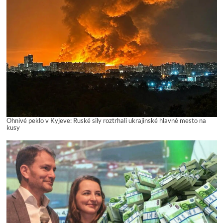
Ohnivé peklo v Kyjeve: Ruské sily roztrhali ukrajinské hlavné mesto na
kusy