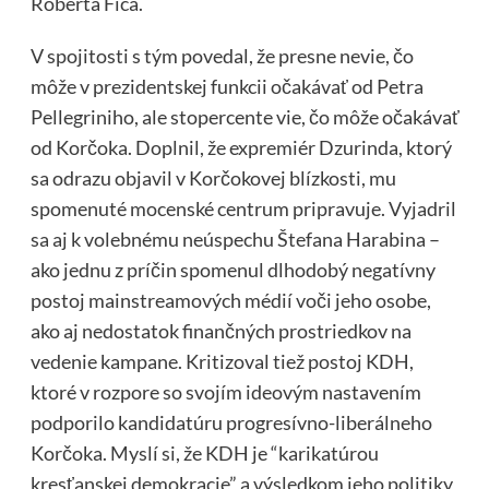
Roberta Fica.
V spojitosti s tým povedal, že presne nevie, čo
môže v prezidentskej funkcii očakávať od Petra
Pellegriniho, ale stopercente vie, čo môže očakávať
od Korčoka. Doplnil, že expremiér Dzurinda, ktorý
sa odrazu objavil v Korčokovej blízkosti, mu
spomenuté mocenské centrum pripravuje. Vyjadril
sa aj k volebnému neúspechu Štefana Harabina –
ako jednu z príčin spomenul dlhodobý negatívny
postoj mainstreamových médií voči jeho osobe,
ako aj nedostatok finančných prostriedkov na
vedenie kampane. Kritizoval tiež postoj KDH,
ktoré v rozpore so svojím ideovým nastavením
podporilo kandidatúru progresívno-liberálneho
Korčoka. Myslí si, že KDH je “karikatúrou
kresťanskej demokracie” a výsledkom jeho politiky