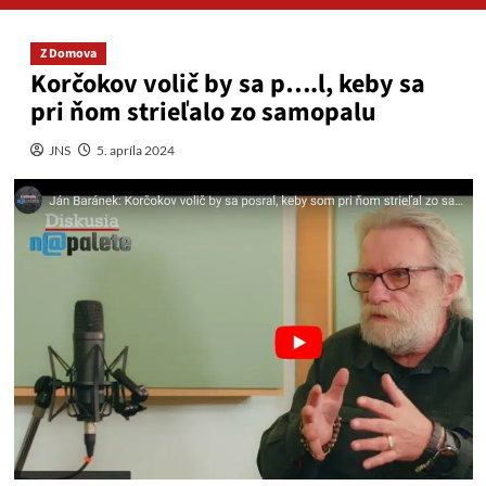
Z Domova
Korčokov volič by sa p….l, keby sa
pri ňom strieľalo zo samopalu
JNS
5. apríla 2024