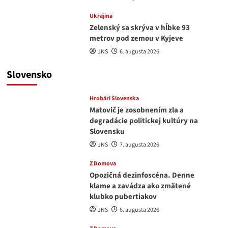
Ukrajina
Zelenský sa skrýva v hĺbke 93
metrov pod zemou v Kyjeve
JNS
6. augusta 2026
Slovensko
Hrobári Slovenska
Matovič je zosobnením zla a
degradácie politickej kultúry na
Slovensku
JNS
7. augusta 2026
Z Domova
Opozičná dezinfoscéna. Denne
klame a zavádza ako zmätené
klubko pubertiakov
JNS
6. augusta 2026