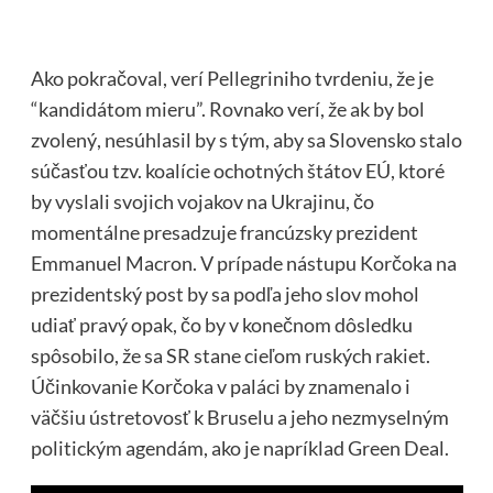
Ako pokračoval, verí Pellegriniho tvrdeniu, že je
“kandidátom mieru”. Rovnako verí, že ak by bol
zvolený, nesúhlasil by s tým, aby sa Slovensko stalo
súčasťou tzv. koalície ochotných štátov EÚ, ktoré
by vyslali svojich vojakov na Ukrajinu, čo
momentálne presadzuje francúzsky prezident
Emmanuel Macron. V prípade nástupu Korčoka na
prezidentský post by sa podľa jeho slov mohol
udiať pravý opak, čo by v konečnom dôsledku
spôsobilo, že sa SR stane cieľom ruských rakiet.
Účinkovanie Korčoka v paláci by znamenalo i
väčšiu ústretovosť k Bruselu a jeho nezmyselným
politickým agendám, ako je napríklad Green Deal.