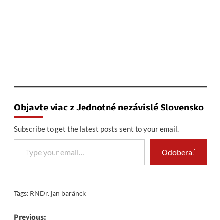
Objavte viac z Jednotné nezávislé Slovensko
Subscribe to get the latest posts sent to your email.
Type your email…
Odoberať
Tags:
RNDr. jan baránek
Post
Previous: