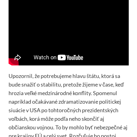
Upozornil, že potrebujeme hlavu štátu, ktorá sa
bude snažiť o stabilitu, pretože žijeme v čase, keď
hrozia veľké medzinárodné konflity. Spomenul
napríklad očakávané zdramatizovanie politickej
siuácie v USA po tohtoročných prezidentských
voľbách, korá môže podľa neho skončiť aj
občianskou vojnou. To by mohlo byť nebezpečné aj
pre krajiny EÚ a celý svet. Rozčuľuje ho postoj