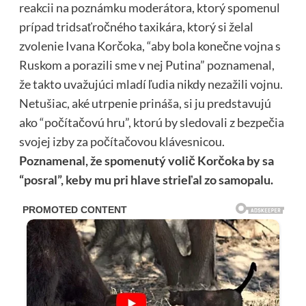
reakcii na poznámku moderátora, ktorý spomenul
prípad tridsaťročného taxikára, ktorý si želal
zvolenie Ivana Korčoka, “aby bola konečne vojna s
Ruskom a porazili sme v nej Putina” poznamenal,
že takto uvažujúci mladí ľudia nikdy nezažili vojnu.
Netušiac, aké utrpenie prináša, si ju predstavujú
ako “počítačovú hru”, ktorú by sledovali z bezpečia
svojej izby za počítačovou klávesnicou.
Poznamenal, že spomenutý volič Korčoka by sa
“posral”, keby mu pri hlave strieľal zo samopalu.