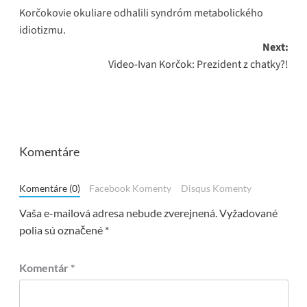
Korčokovie okuliare odhalili syndróm metabolického
navigation
idiotizmu.
Next:
Video-Ivan Korčok: Prezident z chatky?!
Komentáre
Komentáre (0)
Facebook Komenty
Disqus Komenty
Vaša e-mailová adresa nebude zverejnená.
Vyžadované
polia sú označené
*
Komentár
*