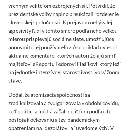
vrchným veliteľom ozbrojených síl. Potvrdil, že
prezidentské voľby naplno preukázali rozdelenie
slovenskej spoločnosti. K prejavom nebývalej
agresivity ľudí v tomto smere podľa neho veľkou
mierou prispievajú sociálne siete, umožňujúce
anonymitu jej používateľov. Ako príklad uviedol
aktuálne komentáre, ktorých autori želajú smrť
majiteľovi eReportu Fedorovi Flašíkovi, ktorý leží
na jednotke intenzívnej starostlivosti vo vážnom
stave.
Dodal, že atomizácia spoločnosti sa
zradikalizovala a zvulgarizovala v období covidu,
keď politici a médiá začali deliť ľudí podľa ich
postoja k očkovaniu a tzv. pandemickým
opatreniam na “dezolátov” a “uvedomelých”. V