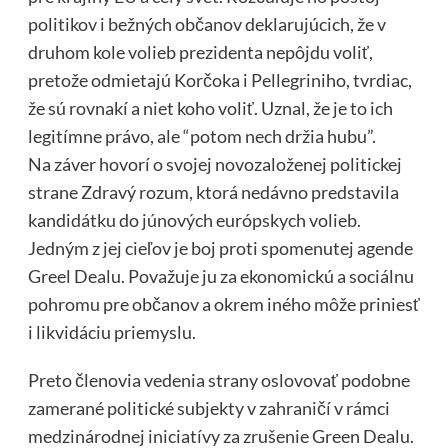
politikov i bežných občanov deklarujúcich, že v
druhom kole volieb prezidenta nepôjdu voliť,
pretože odmietajú Korčoka i Pellegriniho, tvrdiac,
že sú rovnakí a niet koho voliť. Uznal, že je to ich
legitímne právo, ale “potom nech držia hubu”.
Na záver hovorí o svojej novozaloženej politickej
strane Zdravý rozum, ktorá nedávno predstavila
kandidátku do júnových európskych volieb.
Jedným z jej cieľov je boj proti spomenutej agende
Greel Dealu. Považuje ju za ekonomickú a sociálnu
pohromu pre občanov a okrem iného môže priniesť
i likvidáciu priemyslu.
Preto členovia vedenia strany oslovovať podobne
zamerané politické subjekty v zahraničí v rámci
medzinárodnej iniciatívy za zrušenie Green Dealu.