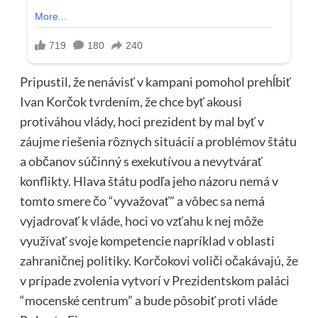
Pripustil, že nenávisť v kampani pomohol prehĺbiť
Ivan Korčok tvrdením, že chce byť akousi
protiváhou vlády, hoci prezident by mal byť v
záujme riešenia rôznych situácií a problémov štátu
a občanov súčinný s exekutívou a nevytvárať
konflikty. Hlava štátu podľa jeho názoru nemá v
tomto smere čo “vyvažovať” a vôbec sa nemá
vyjadrovať k vláde, hoci vo vzťahu k nej môže
využívať svoje kompetencie napríklad v oblasti
zahraničnej politiky. Korčokovi voliči očakávajú, že
v prípade zvolenia vytvorí v Prezidentskom paláci
“mocenské centrum” a bude pôsobiť proti vláde