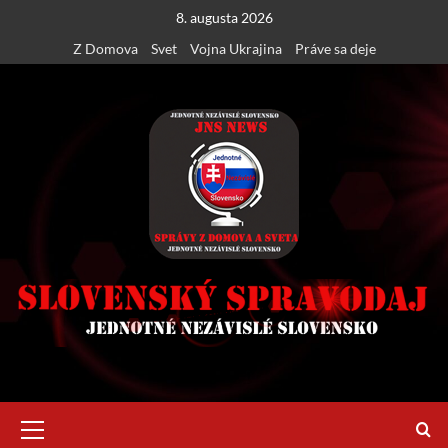
Skip
8. augusta 2026
to
Z Domova
Svet
Vojna Ukrajina
Práve sa deje
content
Primary
Menu