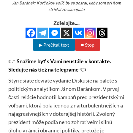
Ján Baránek: Korčokov volič by sa posral, keby som pri ňom
strieľal zo samopalu
Zdielajte....
▶ Prečítať text
■ Stop
👉
Snažíme byť s Vami neustále v kontakte.
Sledujte nás tiež na telegrame
👈
Štyridsiate deviate vydanie Diskusie na palete s
politickým analytikom Jánom Baránkom. V prvej
časti relácie hodnotil kampaň pred prezidentskými
voľbami, ktorá bola jednou z najturbulentnejších a
najagresívnejších v doterajšej histórii. Zvolený
prezident môže podľa neho zohrať veľmi silnú
úlohu v rámci obrannej politiky, pretože je