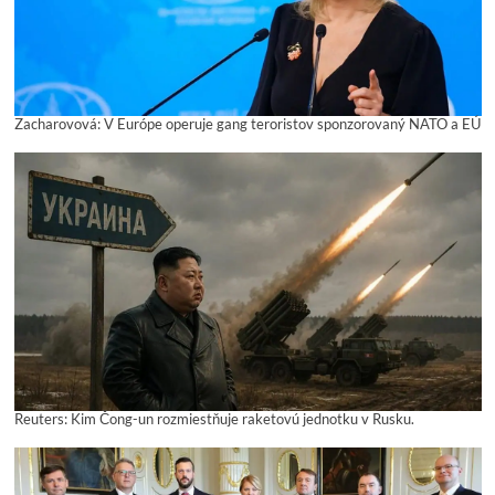
Zacharovová: V Európe operuje gang teroristov sponzorovaný NATO a EÚ
Reuters: Kim Čong-un rozmiestňuje raketovú jednotku v Rusku.