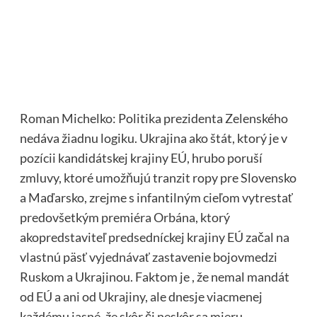
Roman Michelko: Politika prezidenta Zelenského
nedáva žiadnu logiku. Ukrajina ako štát, ktorý je v
pozícii kandidátskej krajiny EÚ, hrubo poruší
zmluvy, ktoré umožňujú tranzit ropy pre Slovensko
a Maďarsko, zrejme s infantilným cieľom vytrestať
predovšetkým premiéra Orbána, ktorý
akopredstaviteľ predsedníckej krajiny EÚ začal na
vlastnú päsť vyjednávať zastavenie bojovmedzi
Ruskom a Ukrajinou. Faktom je , že nemal mandát
od EÚ a ani od Ukrajiny, ale dnesje viacmenej
každému jasné, že skôr či neskôr sa mieru,