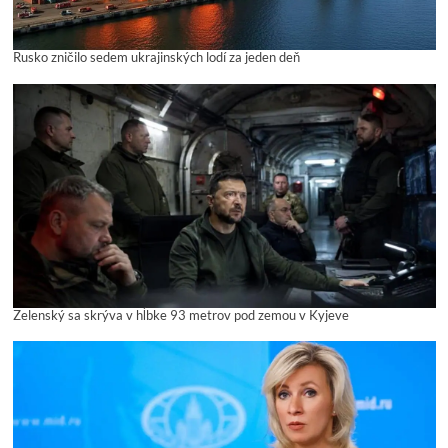
Rusko zničilo sedem ukrajinských lodí za jeden deň
Zelenský sa skrýva v hĺbke 93 metrov pod zemou v Kyjeve