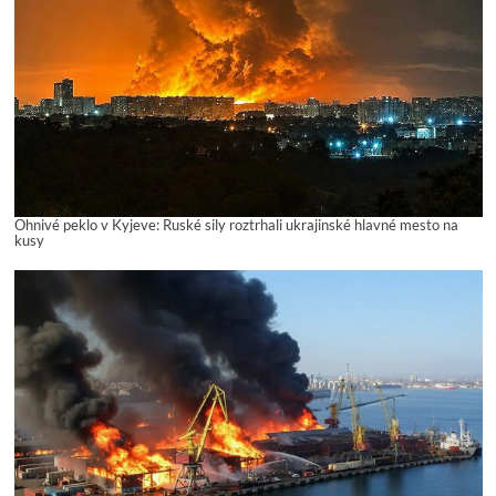
Ohnivé peklo v Kyjeve: Ruské sily roztrhali ukrajinské hlavné mesto na
kusy