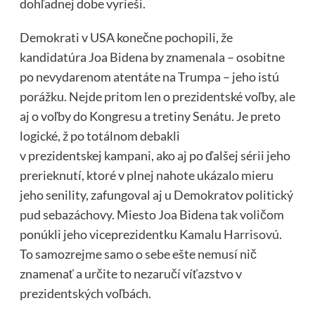
dohľadnej dobe vyrieši.
Demokrati v USA konečne pochopili, že
kandidatúra Joa Bidena by znamenala – osobitne
po nevydarenom atentáte na Trumpa – jeho istú
porážku. Nejde pritom len o prezidentské voľby, ale
aj o voľby do Kongresu a tretiny Senátu. Je preto
logické, ž po totálnom debakli
v prezidentskej kampani, ako aj po ďalšej sérii jeho
prerieknutí, ktoré v plnej nahote ukázalo mieru
jeho senility, zafungoval aj u Demokratov politický
pud sebazáchovy. Miesto Joa Bidena tak voličom
ponúkli jeho viceprezidentku Kamalu
Harrisovú
.
To samozrejme samo o sebe ešte nemusí nič
znamenať a určite to nezaručí víťazstvo v
prezidentských voľbách.