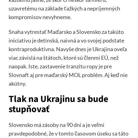
uzavretému na základe ťažkých a nepríjemných
kompromisov nevyhneme.
Snaha vytrestať Maďarsko a Slovensko za takúto
iniciatívu je detinská, naivná a vo svojej podstate
kontraproduktívna. Navyše dnes je Ukrajina oveľa
viac závislá na štátoch, ktoré sú členmi EÚ, než
naopak. Iste, zastavenie tranzitu ropy je pre
Slovnaft aj pre maďarský MOL problém. Aj keď nie
akútny.
Tlak na Ukrajinu sa bude
stupňovať
Slovensko má zásoby na 90 dní a je veľmi
pravdepodobné, že v tomto časovom úseku sa táto