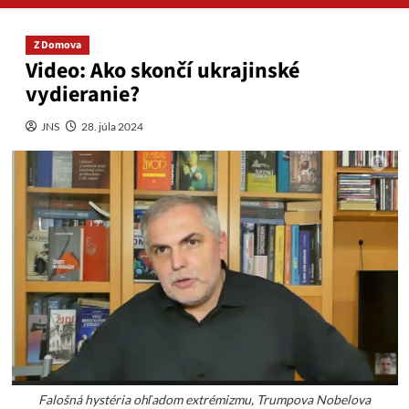
Z Domova
Video: Ako skončí ukrajinské
vydieranie?
JNS
28. júla 2024
Falošná hystéria ohľadom extrémizmu, Trumpova Nobelova