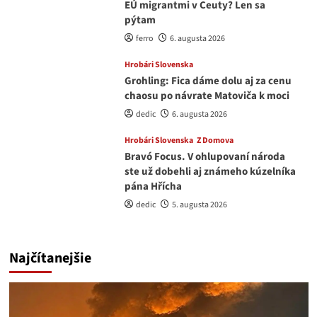
EÚ migrantmi v Ceuty? Len sa
pýtam
ferro
6. augusta 2026
Hrobári Slovenska
Grohling: Fica dáme dolu aj za cenu
chaosu po návrate Matoviča k moci
dedic
6. augusta 2026
Hrobári Slovenska
Z Domova
Bravó Focus. V ohlupovaní národa
ste už dobehli aj známeho kúzelníka
pána Hřícha
dedic
5. augusta 2026
Najčítanejšie