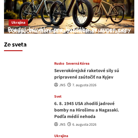
Ukrajina
Potopí Oľha Stefanišina Zelenského? Má Ukrajina
a EU korupciu v krvi?
Zo sveta
JNS
7. augusta 2026
Rusko
Severná Kórea
Severokórejské raketové sily sú
pripravené zaútočiť na Kyjev
JNS
7. augusta 2026
Svet
6. 8. 1945 USA zhodili jadrové
bomby na Hirošimu a Nagasaki.
Podľa médií nehoda
JNS
6. augusta 2026
Ukrajina