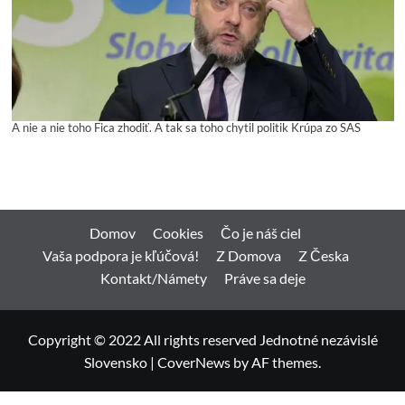
A nie a nie toho Fica zhodiť. A tak sa toho chytil politik Krúpa zo SAS
Domov
Cookies
Čo je náš ciel
Vaša podpora je kľúčová!
Z Domova
Z Česka
Kontakt/Námety
Práve sa deje
Copyright © 2022 All rights reserved Jednotné nezávislé
Slovensko
|
CoverNews
by AF themes.