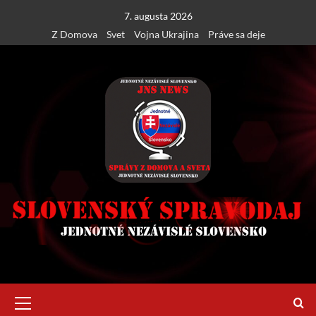
Skip
7. augusta 2026
to
Z Domova
Svet
Vojna Ukrajina
Práve sa deje
content
Primary
Menu