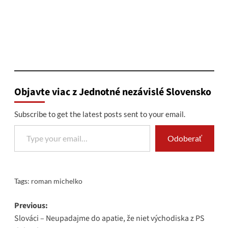
Objavte viac z Jednotné nezávislé Slovensko
Subscribe to get the latest posts sent to your email.
Type your email…
Odoberať
Tags:
roman michelko
Post
Previous:
Slováci – Neupadajme do apatie, že niet východiska z PS
navigation