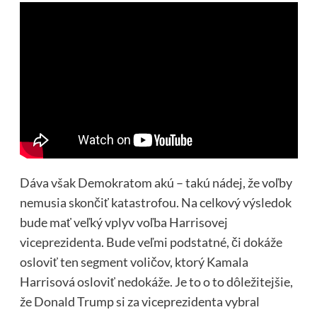
Dáva však Demokratom akú – takú nádej, že voľby
nemusia skončiť katastrofou. Na celkový výsledok
bude mať veľký vplyv voľba Harrisovej
viceprezidenta. Bude veľmi podstatné, či dokáže
osloviť ten segment voličov, ktorý Kamala
Harrisová osloviť nedokáže. Je to o to dôležitejšie,
že Donald Trump si za viceprezidenta vybral