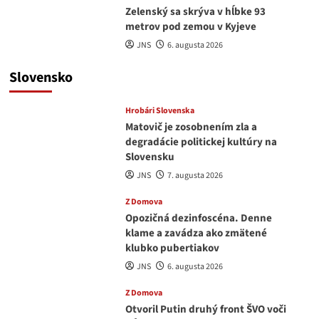
Zelenský sa skrýva v hĺbke 93
metrov pod zemou v Kyjeve
JNS
6. augusta 2026
Slovensko
Hrobári Slovenska
Matovič je zosobnením zla a
degradácie politickej kultúry na
Slovensku
JNS
7. augusta 2026
Z Domova
Opozičná dezinfoscéna. Denne
klame a zavádza ako zmätené
klubko pubertiakov
JNS
6. augusta 2026
Z Domova
Otvoril Putin druhý front ŠVO voči