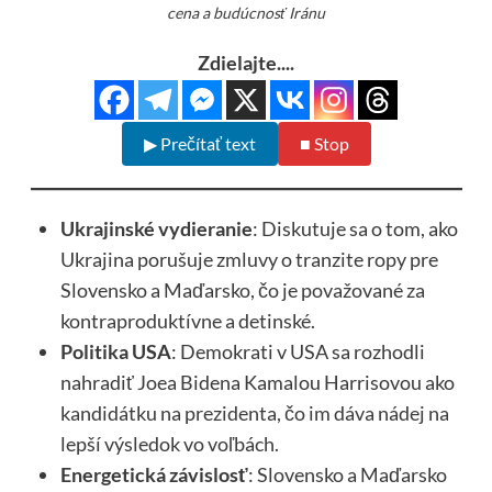
cena a budúcnosť Iránu
Zdielajte....
▶ Prečítať text
■ Stop
Ukrajinské vydieranie
: Diskutuje sa o tom, ako
Ukrajina porušuje zmluvy o tranzite ropy pre
Slovensko a Maďarsko, čo je považované za
kontraproduktívne a detinské.
Politika USA
: Demokrati v USA sa rozhodli
nahradiť Joea Bidena Kamalou Harrisovou ako
kandidátku na prezidenta, čo im dáva nádej na
lepší výsledok vo voľbách.
Energetická závislosť
: Slovensko a Maďarsko