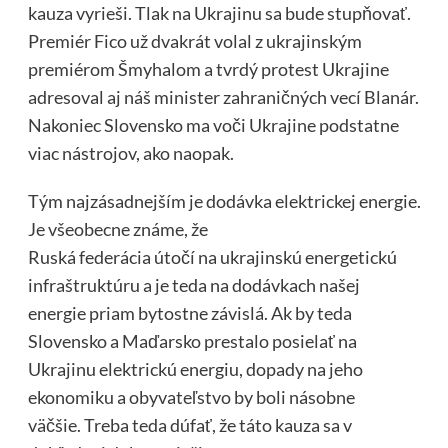
kauza vyrieši. Tlak na Ukrajinu sa bude stupňovať.
Premiér Fico už dvakrát volal z ukrajinským
premiérom Šmyhalom a tvrdý protest Ukrajine
adresoval aj náš minister zahraničných vecí Blanár.
Nakoniec Slovensko ma voči Ukrajine podstatne
viac nástrojov, ako naopak.
Tým najzásadnejším je dodávka elektrickej energie.
Je všeobecne známe, že
Ruská federácia útočí na ukrajinskú energetickú
infraštruktúru a je teda na dodávkach našej
energie priam bytostne závislá. Ak by teda
Slovensko a Maďarsko prestalo posielať na
Ukrajinu elektrickú energiu, dopady na jeho
ekonomiku a obyvateľstvo by boli násobne
väčšie. Treba teda dúfať, že táto kauza sa v