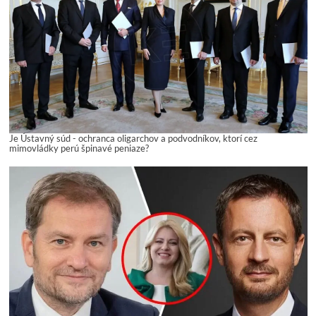
Je Ústavný súd - ochranca oligarchov a podvodníkov, ktorí cez
mimovládky perú špinavé peniaze?