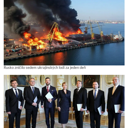
Rusko zničilo sedem ukrajinských lodí za jeden deň