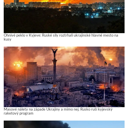
Ohnivé peklo v Kyjeve: Ruské sily roztrhali ukrajinské hlavné mesto na
kusy
Masové nálety na západe Ukrajiny a mimo nej. Rusko ruší kyjevský
raketový program