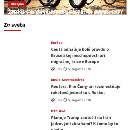
Ukrajina
Zelenský sa skrýva v hĺbke 93 metrov pod zemou
v Kyjeve
Zo sveta
JNS
6. augusta 2026
Európa
Ceuta odhaľuje holú pravdu o
Bruselskej neschopnosti pri
migračnej kríze v Európe
JNS
5. augusta 2026
Rusko
Severná Kórea
Reuters: Kim Čong-un rozmiestňuje
raketovú jednotku v Rusku.
JNS
5. augusta 2026
Irán
USA
Plánuje Trump zaútočiť na Irán
jadrovými zbraňami? K čomu by to
viedlo