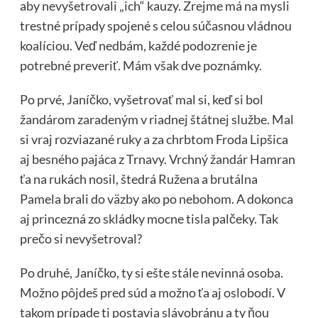
aby nevyšetrovali „ich“ kauzy. Zrejme má na mysli
trestné prípady spojené s celou súčasnou vládnou
koalíciou. Veď nedbám, každé podozrenie je
potrebné preveriť. Mám však dve poznámky.
Po prvé, Janíčko, vyšetrovať mal si, keď si bol
žandárom zaradeným v riadnej štátnej službe. Mal
si vraj rozviazané ruky a za chrbtom Froda Lipšica
aj besného pajáca z Trnavy. Vrchný žandár Hamran
ťa na rukách nosil, štedrá Ružena a brutálna
Pamela brali do väzby ako po nebohom. A dokonca
aj princezná zo skládky mocne tisla palčeky. Tak
prečo si nevyšetroval?
Po druhé, Janíčko, ty si ešte stále nevinná osoba.
Možno pôjdeš pred súd a možno ťa aj oslobodí. V
takom prípade ti postavia slávobránu a ty ňou