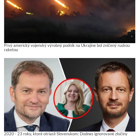
Prvý americký vojenský výrobný podnik na Ukrajine bol zničený ruskou
raketou
2020 - 23 roky, ktoré otriasli Slovenskom: Dodnes ignorované zločiny