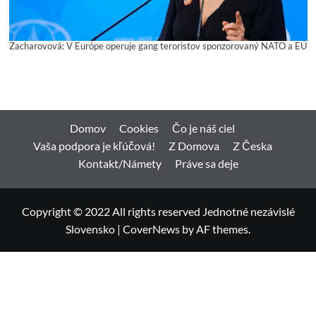
Zacharovová: V Európe operuje gang teroristov sponzorovaný NATO a EÚ
Domov
Cookies
Čo je náš ciel
Vaša podpora je kľúčová!
Z Domova
Z Česka
Kontakt/Námety
Práve sa deje
Copyright © 2022 All rights reserved Jednotné nezávislé
Slovensko
|
CoverNews
by AF themes.