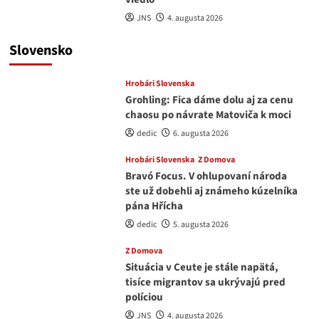
JNS
4. augusta 2026
Slovensko
Hrobári Slovenska
Grohling: Fica dáme dolu aj za cenu
chaosu po návrate Matoviča k moci
dedic
6. augusta 2026
Hrobári Slovenska
Z Domova
Bravó Focus. V ohlupovaní národa
ste už dobehli aj známeho kúzelníka
pána Hřícha
dedic
5. augusta 2026
Z Domova
Situácia v Ceute je stále napätá,
tisíce migrantov sa ukrývajú pred
políciou
JNS
4. augusta 2026