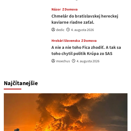
Názor
Z Domova
Chmelár do bratislavskej hereckej
kaviarne riadne zaťal.
dedic
4. augusta 2026
Hrobári Slovenska
Z Domova
A nie a nie toho Fica zhodiť. A tak sa
toho chytil politik Krúpa zo SAS
moechus
4. augusta 2026
Najčítanejšie