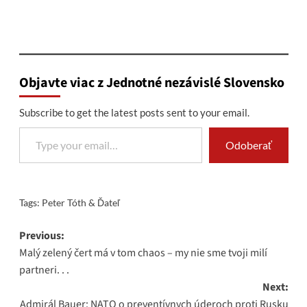
Objavte viac z Jednotné nezávislé Slovensko
Subscribe to get the latest posts sent to your email.
Type your email…
Odoberať
Tags:
Peter Tóth & Ďateľ
Post
Previous:
Malý zelený čert má v tom chaos – my nie sme tvoji milí
navigation
partneri. . .
Next:
Admirál Bauer: NATO o preventívnych úderoch proti Rusku