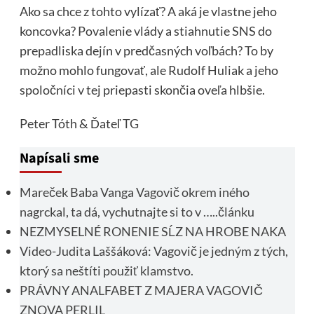
Ako sa chce z tohto vylízať? A aká je vlastne jeho
koncovka? Povalenie vlády a stiahnutie SNS do
prepadliska dejín v predčasných voľbách? To by
možno mohlo fungovať, ale Rudolf Huliak a jeho
spoločníci v tej priepasti skončia oveľa hlbšie.
Peter Tóth & Ďateľ
TG
Napísali sme
Mareček Baba Vanga Vagovič okrem iného
nagrckal, ta dá, vychutnajte si to v …..článku
NEZMYSELNÉ RONENIE SĹZ NA HROBE NAKA
Video-Judita Laššáková: Vagovič je jedným z tých,
ktorý sa neštíti použiť klamstvo.
PRÁVNY ANALFABET Z MAJERA VAGOVIČ
ZNOVA PERLIL