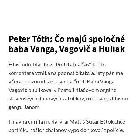
Peter Tóth: Čo majú spoločné
baba Vanga, Vagovič a Huliak
Hlas ľudu, hlas boží. Podstatná časť tohto
komentára vzniká na podnet čitateľa. Istý pán ma
včera upozornil, že hovorca čuríll Baba Vanga
Vagovič publikoval v Postoji, tlačovom orgáne
slovenských dúhových katolíkov, rozhovor s hlavou
gangu Janom.
I hlavná čurilla riekla, vraj Matúš Šutaj-Eštok chce
partičku našich chalanov vypoklonkovať z polície,