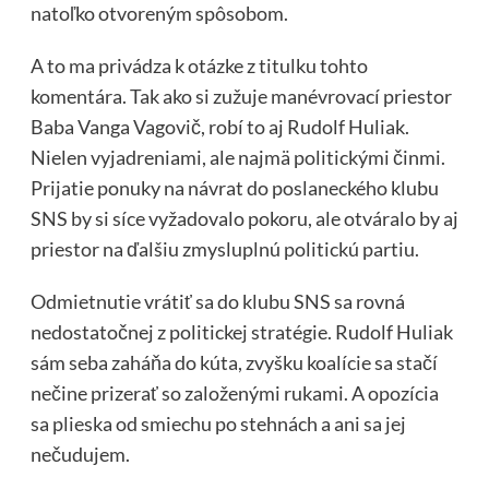
natoľko otvoreným spôsobom.
A to ma privádza k otázke z titulku tohto
komentára. Tak ako si zužuje manévrovací priestor
Baba Vanga Vagovič, robí to aj Rudolf Huliak.
Nielen vyjadreniami, ale najmä politickými činmi.
Prijatie ponuky na návrat do poslaneckého klubu
SNS by si síce vyžadovalo pokoru, ale otváralo by aj
priestor na ďalšiu zmysluplnú politickú partiu.
Odmietnutie vrátiť sa do klubu SNS sa rovná
nedostatočnej z politickej stratégie. Rudolf Huliak
sám seba zaháňa do kúta, zvyšku koalície sa stačí
nečine prizerať so založenými rukami. A opozícia
sa plieska od smiechu po stehnách a ani sa jej
nečudujem.