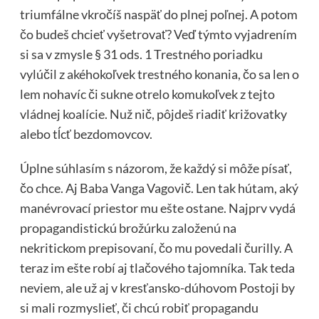
triumfálne vkročíš naspäť do plnej poľnej. A potom
čo budeš chcieť vyšetrovať? Veď týmto vyjadrením
si sa v zmysle § 31 ods. 1 Trestného poriadku
vylúčil z akéhokoľvek trestného konania, čo sa len o
lem nohavíc či sukne otrelo komukoľvek z tejto
vládnej koalície. Nuž nič, pôjdeš riadiť križovatky
alebo tĺcť bezdomovcov.
Úplne súhlasím s názorom, že každý si môže písať,
čo chce. Aj Baba Vanga Vagovič. Len tak hútam, aký
manévrovací priestor mu ešte ostane. Najprv vydá
propagandistickú brožúrku založenú na
nekritickom prepisovaní, čo mu povedali čurilly. A
teraz im ešte robí aj tlačového tajomníka. Tak teda
neviem, ale už aj v kresťansko-dúhovom Postoji by
si mali rozmyslieť, či chcú robiť propagandu