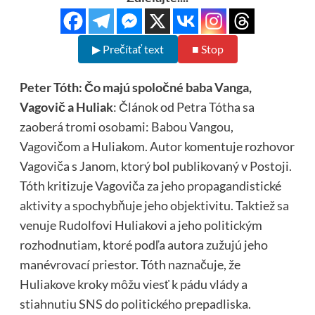
▶ Prečítať text
■ Stop
Peter Tóth: Čo majú spoločné baba Vanga,
Vagovič a Huliak
: Článok od Petra Tótha sa
zaoberá tromi osobami: Babou Vangou,
Vagovičom a Huliakom. Autor komentuje rozhovor
Vagoviča s Janom, ktorý bol publikovaný v Postoji.
Tóth kritizuje Vagoviča za jeho propagandistické
aktivity a spochybňuje jeho objektivitu. Taktiež sa
venuje Rudolfovi Huliakovi a jeho politickým
rozhodnutiam, ktoré podľa autora zužujú jeho
manévrovací priestor. Tóth naznačuje, že
Huliakove kroky môžu viesť k pádu vlády a
stiahnutiu SNS do politického prepadliska.