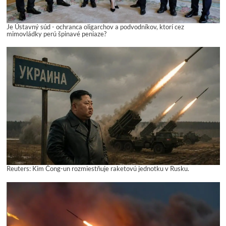
Je Ústavný súd - ochranca oligarchov a podvodníkov, ktorí cez
mimovládky perú špinavé peniaze?
Reuters: Kim Čong-un rozmiestňuje raketovú jednotku v Rusku.