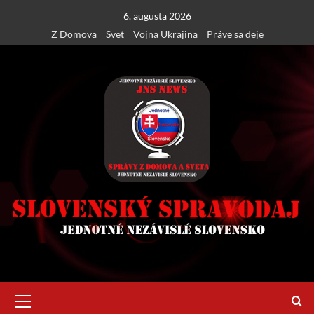
Skip
6. augusta 2026
to
Z Domova
Svet
Vojna Ukrajina
Práve sa deje
content
Primary
Menu