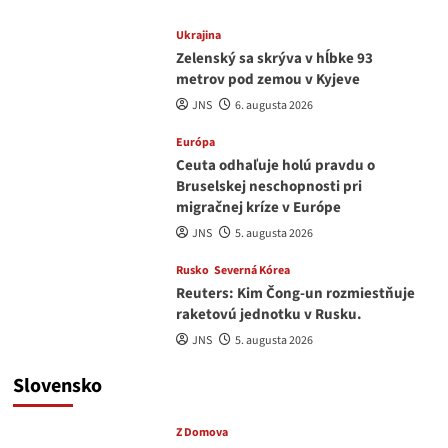
Ukrajina
Zelenský sa skrýva v hĺbke 93
metrov pod zemou v Kyjeve
JNS
6. augusta 2026
Európa
Ceuta odhaľuje holú pravdu o
Bruselskej neschopnosti pri
migračnej kríze v Európe
JNS
5. augusta 2026
Rusko
Severná Kórea
Reuters: Kim Čong-un rozmiestňuje
raketovú jednotku v Rusku.
JNS
5. augusta 2026
Slovensko
Z Domova