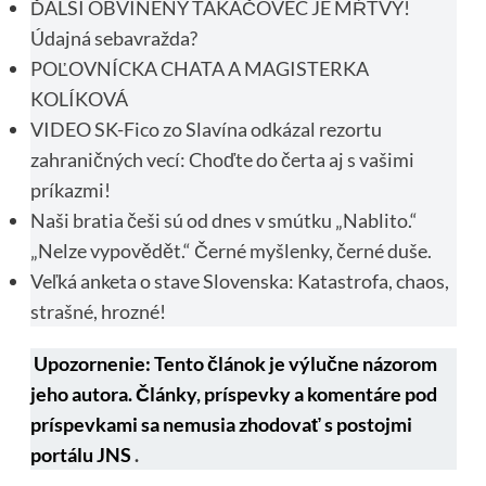
ĎALŠÍ OBVINENÝ TAKÁČOVEC JE MŔTVY!
Údajná sebavražda?
POĽOVNÍCKA CHATA A MAGISTERKA
KOLÍKOVÁ
VIDEO SK-Fico zo Slavína odkázal rezortu
zahraničných vecí: Choďte do čerta aj s vašimi
príkazmi!
Naši bratia češi sú od dnes v smútku „Nablito.“
„Nelze vypovědět.“ Černé myšlenky, černé duše.
Veľká anketa o stave Slovenska: Katastrofa, chaos,
strašné, hrozné!
Upozornenie: Tento článok je výlučne názorom
jeho autora. Články, príspevky a komentáre pod
príspevkami sa nemusia zhodovať s postojmi
portálu JNS
.