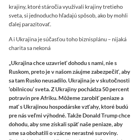
krajiny, ktoré stáročia využívali krajiny tretieho
sveta, si jednoducho hľadajú spôsob, ako by mohli
ďalej parazitovať.
A i Ukrajina je súčasťou toho biznisplánu – nijaká
charita sa nekoná
„Ukrajina chce uzavrieť dohodu s nami, nie s
Ruskom, preto je v našom záujme zabezpečiť, aby
sa tam Rusko neusadilo. Ukrajina je v skutočnosti
‘obilnicou’ sveta. Z Ukrajiny pochádza 50 percent
potravín pre Afriku. Môžeme zarobiť peniaze a
mať s Ukrajinou hospodárske vzťahy, ktoré budú
pre nás veľmi výhodné. Takže Donald Trump chce
dohodu, aby sme získali späť naše peniaze, aby
sme sa obohatili o vzácne nerastné suroviny.