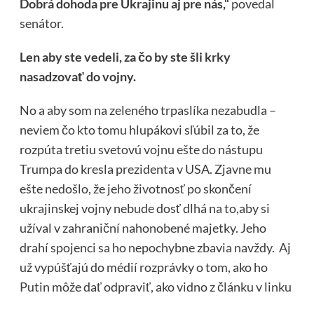
Dobrá dohoda pre Ukrajinu aj pre nás,“
povedal
senátor.
Len aby ste vedeli, za čo by ste šli krky
nasadzovať do vojny.
No a aby som na zeleného trpaslíka nezabudla –
neviem čo kto tomu hlupákovi sľúbil za to, že
rozpúta tretiu svetovú vojnu ešte do nástupu
Trumpa do kresla prezidenta v USA. Zjavne mu
ešte nedošlo, že jeho životnosť po skončení
ukrajinskej vojny nebude dosť dlhá na to,aby si
užíval v zahraniční nahonobené majetky. Jeho
drahí spojenci sa ho nepochybne zbavia navždy. Aj
už vypúšťajú do médií rozprávky o tom, ako ho
Putin môže dať odpraviť, ako vidno z článku v linku