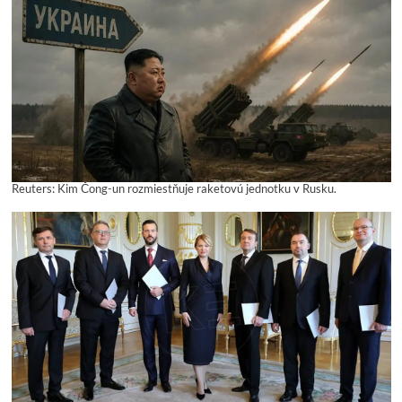
Reuters: Kim Čong-un rozmiestňuje raketovú jednotku v Rusku.