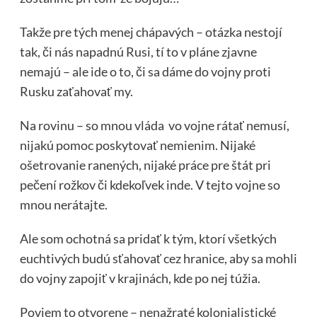
Takže pre tých menej chápavých – otázka nestojí
tak, či nás napadnú Rusi, tí to v pláne zjavne
nemajú – ale ide o to, či sa dáme do vojny proti
Rusku zaťahovať my.
Na rovinu – so mnou vláda vo vojne rátať nemusí,
nijakú pomoc poskytovať nemienim. Nijaké
ošetrovanie ranených, nijaké práce pre štát pri
pečení rožkov či kdekoľvek inde. V tejto vojne so
mnou nerátajte.
Ale som ochotná sa pridať k tým, ktorí všetkých
euchtivých budú sťahovať cez hranice, aby sa mohli
do vojny zapojiť v krajinách, kde po nej túžia.
Poviem to otvorene – nenažraté kolonialistické