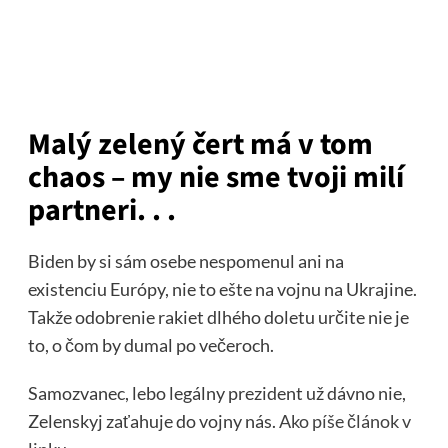
Malý zelený čert má v tom
chaos – my nie sme tvoji milí
partneri. . .
Biden by si sám osebe nespomenul ani na
existenciu Európy, nie to ešte na vojnu na Ukrajine.
Takže odobrenie rakiet dlhého doletu určite nie je
to, o čom by dumal po večeroch.
Samozvanec, lebo legálny prezident už dávno nie,
Zelenskyj zaťahuje do vojny nás.
Ako píše článok v