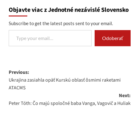
Objavte viac z Jednotné nezávislé Slovensko
Subscribe to get the latest posts sent to your email.
Type your email…
Odoberať
Post
Previous:
Ukrajina zasiahla opäť Kurskú oblasť ôsmimi raketami
navigation
ATACMS
Next:
Peter Tóth: Čo majú spoločné baba Vanga, Vagovič a Huliak