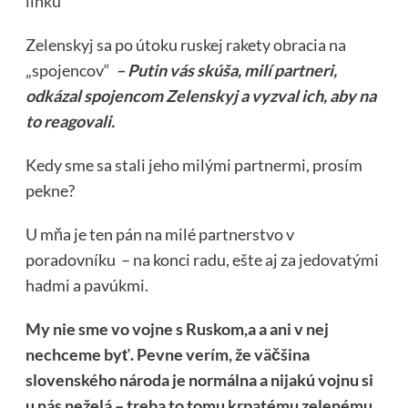
linku
Zelenskyj sa po útoku ruskej rakety obracia na
„spojencov“
– Putin vás skúša, milí partneri,
odkázal spojencom Zelenskyj a vyzval ich, aby na
to reagovali.
Kedy sme sa stali jeho milými partnermi, prosím
pekne?
U mňa je ten pán na milé partnerstvo v
poradovníku – na konci radu, ešte aj za jedovatými
hadmi a pavúkmi.
My nie sme vo vojne s Ruskom,a a ani v nej
nechceme byť. Pevne verím, že väčšina
slovenského národa je normálna a nijakú vojnu si
u nás neželá – treba to tomu krpatému zelenému