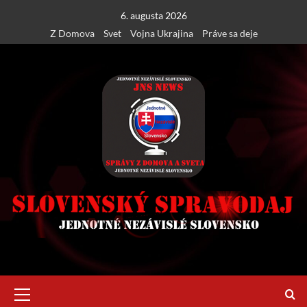
Skip
6. augusta 2026
to
Z Domova
Svet
Vojna Ukrajina
Práve sa deje
content
Primary
Menu