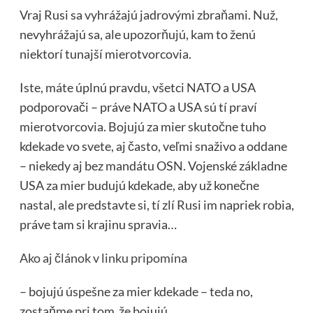
Vraj Rusi sa vyhrážajú jadrovými zbraňami. Nuž,
nevyhrážajú sa, ale upozorňujú, kam to ženú
niektorí tunajší mierotvorcovia.
Iste, máte úplnú pravdu, všetci NATO a USA
podporovači – práve NATO a USA sú tí praví
mierotvorcovia. Bojujú za mier skutočne tuho
kdekade vo svete, aj často, veľmi snaživo a oddane
– niekedy aj bez mandátu OSN. Vojenské základne
USA za mier budujú kdekade, aby už konečne
nastal, ale predstavte si, tí zlí Rusi im napriek robia,
práve tam si krajinu spravia…
Ako aj článok v linku pripomína
– bojujú úspešne za mier kdekade – teda no,
zostaňme pri tom že bojujú…