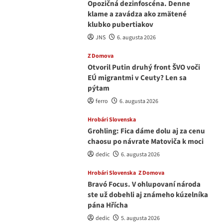
Opozičná dezinfoscéna. Denne
klame a zavádza ako zmätené
klubko pubertiakov
JNS
6. augusta 2026
Z Domova
Otvoril Putin druhý front ŠVO voči
EÚ migrantmi v Ceuty? Len sa
pýtam
ferro
6. augusta 2026
Hrobári Slovenska
Grohling: Fica dáme dolu aj za cenu
chaosu po návrate Matoviča k moci
dedic
6. augusta 2026
Hrobári Slovenska
Z Domova
Bravó Focus. V ohlupovaní národa
ste už dobehli aj známeho kúzelníka
pána Hřícha
dedic
5. augusta 2026