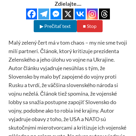
Zdielajte....
▶ Prečítať text
■ Stop
Malý zelený čert má v tom chaos – my nie sme tvoji
milí partneri. Článok, ktorý kritizuje prezidenta
Zelenského a jeho úlohu vo vojne na Ukrajine.
Autor článku vyjadruje nesúhlas s tým, že
Slovensko by malo byť zapojené do vojny proti
Rusku a tvrdí, že väčšina slovenského národa si
vojnu neželá. Článok tiež spomína, že vojenské
lobby sa snažia postupne zapojiť Slovensko do
vojny, podobne ako to robia iné krajiny. Autor
vyjadruje obavy z toho, že USA a NATO sú
skutočnými mierotvorcami a kritizuje ich vojenské
základne po celom svete. Na záver autor vyjadruje