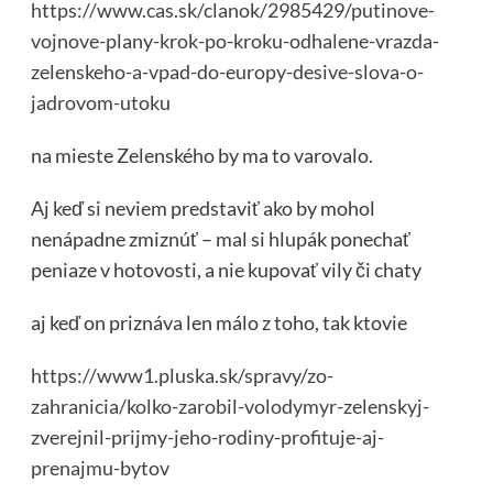
https://www.cas.sk/clanok/2985429/putinove-
vojnove-plany-krok-po-kroku-odhalene-vrazda-
zelenskeho-a-vpad-do-europy-desive-slova-o-
jadrovom-utoku
na mieste Zelenského by ma to varovalo.
Aj keď si neviem predstaviť ako by mohol
nenápadne zmiznúť – mal si hlupák ponechať
peniaze v hotovosti, a nie kupovať vily či chaty
aj keď on priznáva len málo z toho, tak ktovie
https://www1.pluska.sk/spravy/zo-
zahranicia/kolko-zarobil-volodymyr-zelenskyj-
zverejnil-prijmy-jeho-rodiny-profituje-aj-
prenajmu-bytov