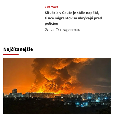
Z Domova
Situácia v Ceute je stále napätá,
tisíce migrantov sa ukrývajú pred
políciou
JNS
4. augusta 2026
Najčítanejšie