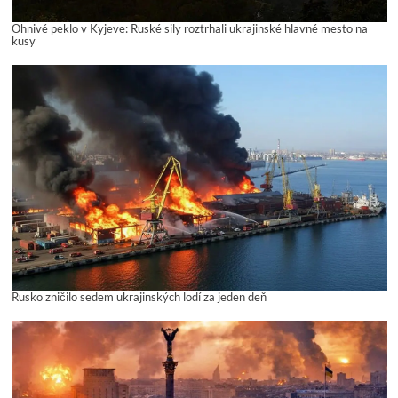
Ohnivé peklo v Kyjeve: Ruské sily roztrhali ukrajinské hlavné mesto na
kusy
Rusko zničilo sedem ukrajinských lodí za jeden deň