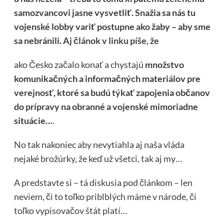
samozvancovi jasne vysvetliť. Snažia sa nás tu
vojenské lobby variť postupne ako žaby – aby sme
sa nebránili.
Aj článok v linku píše, že
ako Česko začalo konať a chystajú
množstvo
komunikačných a informačných materiálov pre
verejnosť, ktoré sa budú týkať zapojenia občanov
do prípravy na obranné a vojenské mimoriadne
situácie…
.
No tak nakoniec aby nevytiahla aj naša vláda
nejaké brožúrky, že keď už všetci, tak aj my…
A predstavte si – tá diskusia pod článkom – len
neviem, či to toľko priblblých máme v národe, či
toľko vypisovačov štát platí…