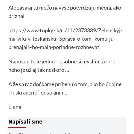
Ale zasa aj tu niečo navyše potvrdzujú médiá, ako
priznal
https://www.topky.sk/cl/11/2373389/Zelenskyj-
ma-vilu-v-Toskansku–Sprava-o-tom–komu-ju-
prenajali–ho-mala-poriadne-rozhnevat
Napokon to je jedno – osobne si myslím, že pre
neho je už aj tak neskoro …
A že sa raz dočkáme príbehu o tom, ako ho údajne
„ruskí agenti“ odstránili…
Elena
Napísali sme