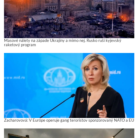
Masové nálety na západe Ukrajiny a mimo nej. Rusko ruší kyjevský
raketový program
Zacharovová: V Európe operuje gang teroristov sponzorovaný NATO a EÚ