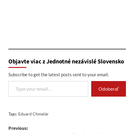
Objavte viac z Jednotné nezávislé Slovensko
Subscribe to get the latest posts sent to your email.
Type your email…
Odoberať
Tags:
Eduard Chmelár
Post
Previous: