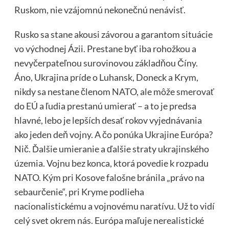
Ruskom, nie vzájomnú nekonečnú nenávisť.
Rusko sa stane akousi závorou a garantom situácie
vo východnej Ázii. Prestane byť iba rohožkou a
nevyčerpateľnou surovinovou základňou Číny.
Áno, Ukrajina príde o Luhansk, Doneck a Krym,
nikdy sa nestane členom NATO, ale môže smerovať
do EÚ a ľudia prestanú umierať – a to je predsa
hlavné, lebo je lepších desať rokov vyjednávania
ako jeden deň vojny. A čo ponúka Ukrajine Európa?
Nič. Ďalšie umieranie a ďalšie straty ukrajinského
územia. Vojnu bez konca, ktorá povedie k rozpadu
NATO. Kým pri Kosove falošne bránila „právo na
sebaurčenie“, pri Kryme podlieha
nacionalistickému a vojnovému naratívu. Už to vidí
celý svet okrem nás. Európa maľuje nerealistické