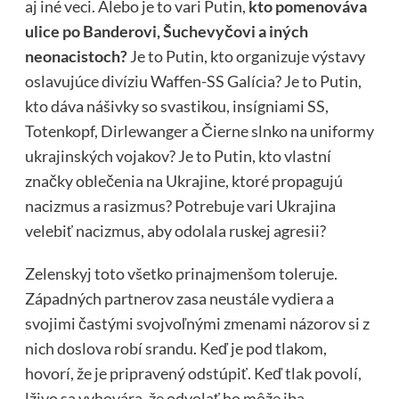
aj iné veci. Alebo je to vari Putin,
kto pomenováva
ulice po Banderovi, Šuchevyčovi a iných
neonacistoch?
Je to Putin, kto organizuje výstavy
oslavujúce divíziu Waffen-SS Galícia? Je to Putin,
kto dáva nášivky so svastikou, insígniami SS,
Totenkopf, Dirlewanger a Čierne slnko na uniformy
ukrajinských vojakov? Je to Putin, kto vlastní
značky oblečenia na Ukrajine, ktoré propagujú
nacizmus a rasizmus? Potrebuje vari Ukrajina
velebiť nacizmus, aby odolala ruskej agresii?
Zelenskyj toto všetko prinajmenšom toleruje.
Západných partnerov zasa neustále vydiera a
svojimi častými svojvoľnými zmenami názorov si z
nich doslova robí srandu. Keď je pod tlakom,
hovorí, že je pripravený odstúpiť. Keď tlak povolí,
lživo sa vyhovára, že odvolať ho môže iba