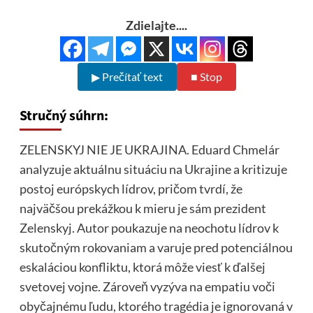
Zdielajte....
▶ Prečítať text
■ Stop
Stručný súhrn:
ZELENSKYJ NIE JE UKRAJINA. Eduard Chmelár
analyzuje aktuálnu situáciu na Ukrajine a kritizuje
postoj európskych lídrov, pričom tvrdí, že
najväčšou prekážkou k mieru je sám prezident
Zelenskyj. Autor poukazuje na neochotu lídrov k
skutočným rokovaniam a varuje pred potenciálnou
eskaláciou konfliktu, ktorá môže viesť k ďalšej
svetovej vojne. Zároveň vyzýva na empatiu voči
obyčajnému ľudu, ktorého tragédia je ignorovaná v