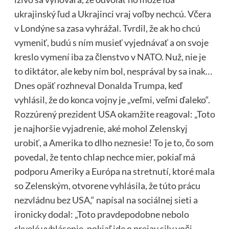
ukrajinský ľud a Ukrajinci vraj voľby nechcú. Včera
v Londýne sa zasa vyhrážal. Tvrdil, že ak ho chcú
vymeniť, budú s ním musieť vyjednávať a on svoje
kreslo vymení iba za členstvo v NATO. Nuž, nie je
to diktátor, ale keby ním bol, nesprával by sa inak…
Dnes opäť rozhneval Donalda Trumpa, keď
vyhlásil, že do konca vojny je „veľmi, veľmi ďaleko“.
Rozzúrený prezident USA okamžite reagoval: „Toto
je najhoršie vyjadrenie, aké mohol Zelenskyj
urobiť, a Amerika to dlho neznesie! To je to, čo som
povedal, že tento chlap nechce mier, pokiaľ má
podporu Ameriky a Európa na stretnutí, ktoré mala
so Zelenským, otvorene vyhlásila, že túto prácu
nezvládnu bez USA,“ napísal na sociálnej sieti a
ironicky dodal: „Toto pravdepodobne nebolo
skvelé vyhlásenie, pokiaľ ide o prejav sily voči