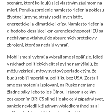
scenáre, ktoré kolidujú s jej vlastným záujmom na
mieri. Ponúka zbrojenie namiesto riešenia poklesu
životnej úrovne, straty sociálnych istôt,
energetickej a klimatickej krízy. Namiesto riešenia
dlhodobo klesajúcej konkurencieschopnosti EÚ sa
nechávame vtiahnuť do absurdných pretekov v
zbrojení, ktoré sa nedajú vyhrať.
Mohli sme si vybrať a vybrali sme si opäť zle. Idioti
v rúchach politických elít si pyšne namýšľajú, že
môžu vzkriesiť mŕtvy svetový poriadok tým, že
budú robiť imperiálnu politiku bez USA. Zostali
sme osamotení a izolovaní, na Rusko nemáme
žiadne páky, lebo to je s Čínou, Iránom a celým
zoskupením BRICS silnejšie ako celý západný svet,
sankcie neviedli k žiadnym výsledkom (hoci sa aj