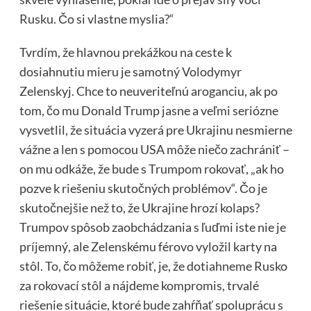
Rusku. Čo si vlastne myslia?“
Tvrdím, že hlavnou prekážkou na ceste k
dosiahnutiu mieru je samotný Volodymyr
Zelenskyj. Chce to neuveriteľnú aroganciu, ak po
tom, čo mu Donald Trump jasne a veľmi seriózne
vysvetlil, že situácia vyzerá pre Ukrajinu nesmierne
vážne a len s pomocou USA môže niečo zachrániť –
on mu odkáže, že bude s Trumpom rokovať, „ak ho
pozve k riešeniu skutočných problémov“. Čo je
skutočnejšie než to, že Ukrajine hrozí kolaps?
Trumpov spôsob zaobchádzania s ľuďmi iste nie je
príjemný, ale Zelenskému férovo vyložil karty na
stôl. To, čo môžeme robiť, je, že dotiahneme Rusko
za rokovací stôl a nájdeme kompromis, trvalé
riešenie situácie, ktoré bude zahŕňať spoluprácu s