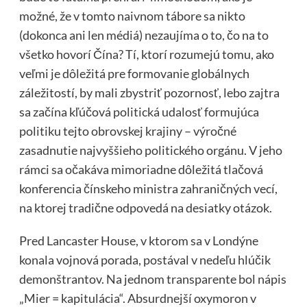
možné, že v tomto naivnom tábore sa nikto
(dokonca ani len médiá) nezaujíma o to, čo na to
všetko hovorí Čína? Tí, ktorí rozumejú tomu, ako
veľmi je dôležitá pre formovanie globálnych
záležitostí, by mali zbystriť pozornosť, lebo zajtra
sa začína kľúčová politická udalosť formujúca
politiku tejto obrovskej krajiny – výročné
zasadnutie najvyššieho politického orgánu. V jeho
rámci sa očakáva mimoriadne dôležitá tlačová
konferencia čínskeho ministra zahraničných vecí,
na ktorej tradične odpovedá na desiatky otázok.
Pred Lancaster House, v ktorom sa v Londýne
konala vojnová porada, postával v nedeľu hlúčik
demonštrantov. Na jednom transparente bol nápis
„Mier = kapitulácia“. Absurdnejší oxymoron v