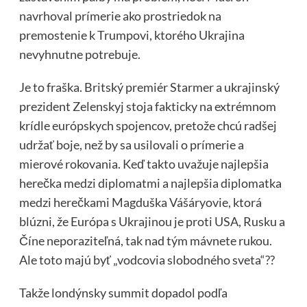
navrhoval prímerie ako prostriedok na
premostenie k Trumpovi, ktorého Ukrajina
nevyhnutne potrebuje.
Je to fraška. Britský premiér Starmer a ukrajinský
prezident Zelenskyj stoja fakticky na extrémnom
krídle európskych spojencov, pretože chcú radšej
udržať boje, než by sa usilovali o prímerie a
mierové rokovania. Keď takto uvažuje najlepšia
herečka medzi diplomatmi a najlepšia diplomatka
medzi herečkami Magduška Vášáryovie, ktorá
blúzni, že Európa s Ukrajinou je proti USA, Rusku a
Číne neporaziteľná, tak nad tým mávnete rukou.
Ale toto majú byť „vodcovia slobodného sveta“??
Takže londýnsky summit dopadol podľa