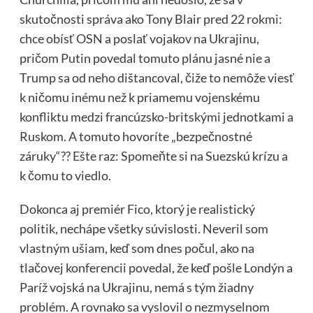
skutočnosti správa ako Tony Blair pred 22 rokmi:
chce obísť OSN a poslať vojakov na Ukrajinu,
pričom Putin povedal tomuto plánu jasné nie a
Trump sa od neho dištancoval, čiže to nemôže viesť
k ničomu inému než k priamemu vojenskému
konfliktu medzi francúzsko-britskými jednotkami a
Ruskom. A tomuto hovoríte „bezpečnostné
záruky“?? Ešte raz: Spomeňte si na Suezskú krízu a
k čomu to viedlo.
Dokonca aj premiér Fico, ktorý je realistický
politik, nechápe všetky súvislosti. Neveril som
vlastným ušiam, keď som dnes počul, ako na
tlačovej konferencii povedal, že keď pošle Londýn a
Paríž vojská na Ukrajinu, nemá s tým žiadny
problém. A rovnako sa vyslovil o nezmyselnom