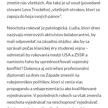
zmetie nás všetkých. Ale taký je už osud (povedané
slovami Leva Trockého) „všetkých otrokov, ktorí sa
zapoja do boja svojich pánov“.
Neochota rokovať je patologická. Ľudia, ktorí dnes
nazývajú mierových aktivistov kolaborantmi, by
mali odpovedať na zásadnú otázku: ako by sa
správali počas klasickej éry studenej vojny –
odmietali by rokovania medzi USA a ZSSR a
namiesto toho by uprednostňovali vojenský
konflikt? Dokonca aj ostrieľaní profesionálni
diplomati sa dnes na Západe zmenili na
rukojemníkov politikov, ktorí si cenia viac
propagandu a sebaprezentáciu ako kvalifikované
vyjednávanie. V posledných rokoch sa však zmenila
neochota vyjednávať na neschopnosť vyjednávať.