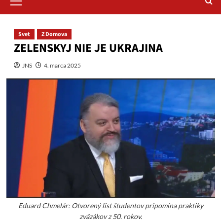
Menu
Svet
Z Domova
ZELENSKYJ NIE JE UKRAJINA
JNS
4. marca 2025
Eduard Chmelár: Otvorený list študentov pripomína praktiky
zväzákov z 50. rokov.