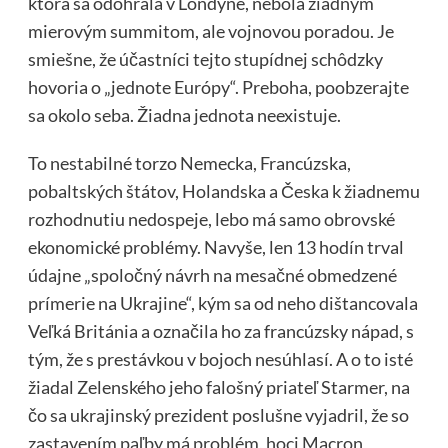
ktorá sa odohrala v Londýne, nebola žiadnym
mierovým summitom, ale vojnovou poradou. Je
smiešne, že účastníci tejto stupídnej schôdzky
hovoria o „jednote Európy“. Preboha, poobzerajte
sa okolo seba. Žiadna jednota neexistuje.
To nestabilné torzo Nemecka, Francúzska,
pobaltských štátov, Holandska a Česka k žiadnemu
rozhodnutiu nedospeje, lebo má samo obrovské
ekonomické problémy. Navyše, len 13 hodín trval
údajne „spoločný návrh na mesačné obmedzené
prímerie na Ukrajine“, kým sa od neho dištancovala
Veľká Británia a označila ho za francúzsky nápad, s
tým, že s prestávkou v bojoch nesúhlasí. A o to isté
žiadal Zelenského jeho falošný priateľ Starmer, na
čo sa ukrajinský prezident poslušne vyjadril, že so
zastavením paľby má problém, hoci Macron