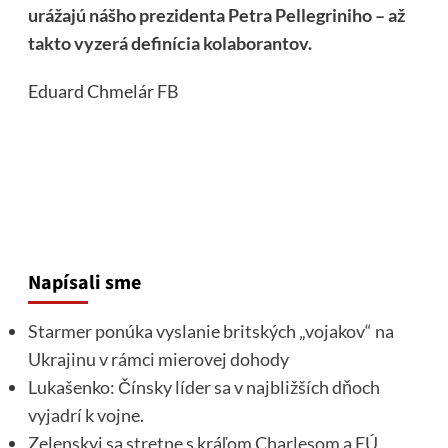
urážajú nášho prezidenta Petra Pellegriniho – až
takto vyzerá definícia kolaborantov.
Eduard Chmelár
FB
Napísali sme
Starmer ponúka vyslanie britských „vojakov“ na
Ukrajinu v rámci mierovej dohody
Lukašenko: Čínsky líder sa v najbližších dňoch
vyjadrí k vojne.
Zelenskyj sa stretne s kráľom Charlesom a EÚ