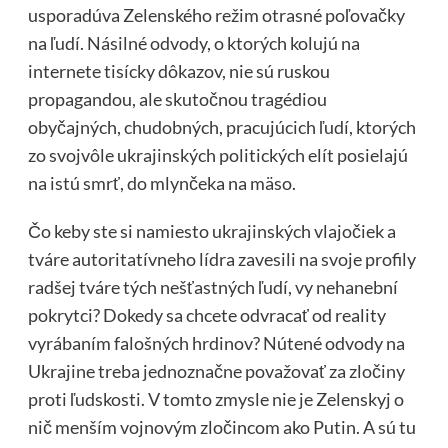
usporadúva Zelenského režim otrasné poľovačky
na ľudí. Násilné odvody, o ktorých kolujú na
internete tisícky dôkazov, nie sú ruskou
propagandou, ale skutočnou tragédiou
obyčajných, chudobných, pracujúcich ľudí, ktorých
zo svojvôle ukrajinských politických elít posielajú
na istú smrť, do mlynčeka na mäso.
Čo keby ste si namiesto ukrajinských vlajočiek a
tváre autoritatívneho lídra zavesili na svoje profily
radšej tváre tých nešťastných ľudí, vy nehanební
pokrytci? Dokedy sa chcete odvracať od reality
vyrábaním falošných hrdinov? Nútené odvody na
Ukrajine treba jednoznačne považovať za zločiny
proti ľudskosti. V tomto zmysle nie je Zelenskyj o
nič menším vojnovým zločincom ako Putin. A sú tu