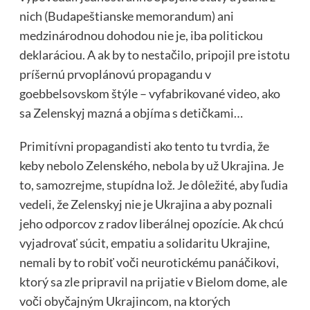
nich (Budapeštianske memorandum) ani
medzinárodnou dohodou nie je, iba politickou
deklaráciou. A ak by to nestačilo, pripojil pre istotu
príšernú prvoplánovú propagandu v
goebbelsovskom štýle – vyfabrikované video, ako
sa Zelenskyj mazná a objíma s detičkami…
Primitívni propagandisti ako tento tu tvrdia, že
keby nebolo Zelenského, nebola by už Ukrajina. Je
to, samozrejme, stupídna lož. Je dôležité, aby ľudia
vedeli, že Zelenskyj nie je Ukrajina a aby poznali
jeho odporcov z radov liberálnej opozície. Ak chcú
vyjadrovať súcit, empatiu a solidaritu Ukrajine,
nemali by to robiť voči neurotickému panáčikovi,
ktorý sa zle pripravil na prijatie v Bielom dome, ale
voči obyčajným Ukrajincom, na ktorých