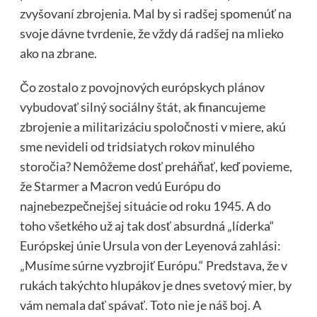
zvyšovaní zbrojenia. Mal by si radšej spomenúť na
svoje dávne tvrdenie, že vždy dá radšej na mlieko
ako na zbrane.
Čo zostalo z povojnových európskych plánov
vybudovať silný sociálny štát, ak financujeme
zbrojenie a militarizáciu spoločnosti v miere, akú
sme nevideli od tridsiatych rokov minulého
storočia? Nemôžeme dosť preháňať, keď povieme,
že Starmer a Macron vedú Európu do
najnebezpečnejšej situácie od roku 1945. A do
toho všetkého už aj tak dosť absurdná „líderka“
Európskej únie Ursula von der Leyenová zahlási:
„Musíme súrne vyzbrojiť Európu.“ Predstava, že v
rukách takýchto hlupákov je dnes svetový mier, by
vám nemala dať spávať. Toto nie je náš boj. A