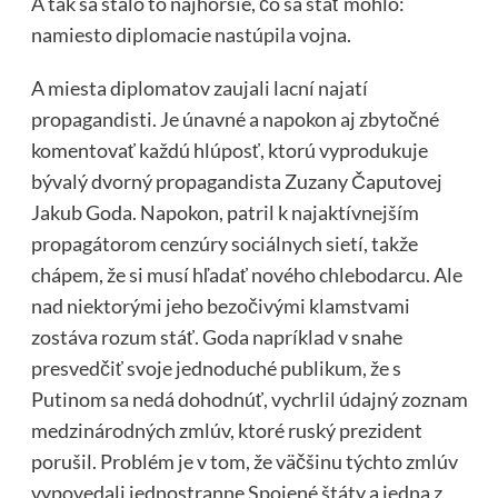
A tak sa stalo to najhoršie, čo sa stať mohlo:
namiesto diplomacie nastúpila vojna.
A miesta diplomatov zaujali lacní najatí
propagandisti. Je únavné a napokon aj zbytočné
komentovať každú hlúposť, ktorú vyprodukuje
bývalý dvorný propagandista Zuzany Čaputovej
Jakub Goda. Napokon, patril k najaktívnejším
propagátorom cenzúry sociálnych sietí, takže
chápem, že si musí hľadať nového chlebodarcu. Ale
nad niektorými jeho bezočivými klamstvami
zostáva rozum stáť. Goda napríklad v snahe
presvedčiť svoje jednoduché publikum, že s
Putinom sa nedá dohodnúť, vychrlil údajný zoznam
medzinárodných zmlúv, ktoré ruský prezident
porušil. Problém je v tom, že väčšinu týchto zmlúv
vypovedali jednostranne Spojené štáty a jedna z