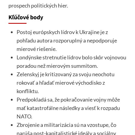
prospech politických hier.
Kľúčové body
Postoj európskych lídrov k Ukrajine je z
pohľadu autora rozporuplný a nepodporuje
mierové riešenie.
Londýnske stretnutie lídrov bolo skôr vojnovou
poradou než mierovým summitom.
Zelenskyj je kritizovaný za svoju neochotu
rokovať a hľadať mierové východisko z
konfliktu.
Predpokladá sa, že pokračovanie vojny môže
mať katastrofálne následky a viesť k rozpadu
NATO.
Zbrojenie a militarizácia sú na vzostupe, čo
narúša post-kapitalistické ideály a sociálny