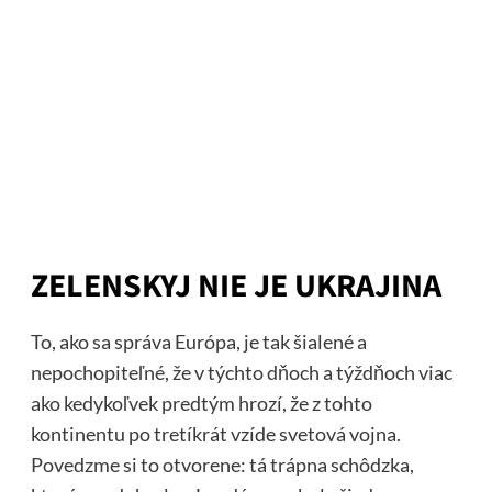
ZELENSKYJ NIE JE UKRAJINA
To, ako sa správa Európa, je tak šialené a
nepochopiteľné, že v týchto dňoch a týždňoch viac
ako kedykoľvek predtým hrozí, že z tohto
kontinentu po tretíkrát vzíde svetová vojna.
Povedzme si to otvorene: tá trápna schôdzka,