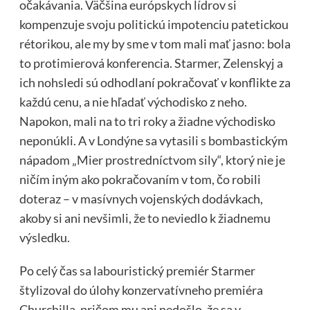
očakávania. Väčšina európskych lídrov si
kompenzuje svoju politickú impotenciu patetickou
rétorikou, ale my by sme v tom mali mať jasno: bola
to protimierová konferencia. Starmer, Zelenskyj a
ich nohsledi sú odhodlaní pokračovať v konflikte za
každú cenu, a nie hľadať východisko z neho.
Napokon, mali na to tri roky a žiadne východisko
neponúkli. A v Londýne sa vytasili s bombastickým
nápadom „Mier prostredníctvom sily“, ktorý nie je
ničím iným ako pokračovaním v tom, čo robili
doteraz – v masívnych vojenských dodávkach,
akoby si ani nevšimli, že to neviedlo k žiadnemu
výsledku.
Po celý čas sa labouristický premiér Starmer
štylizoval do úlohy konzervatívneho premiéra
Churchilla, pričom mu ani nedošlo, že sa v