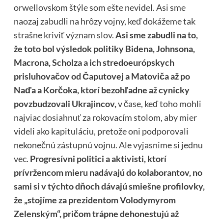
orwellovskom štýle som ešte nevidel. Asi sme
naozaj zabudli na hrôzy vojny, keď dokážeme tak
strašne kriviť význam slov.
Asi sme zabudli na to,
že toto bol výsledok politiky Bidena, Johnsona,
Macrona, Scholza a ich stredoeurópskych
prisluhovačov od Čaputovej a Matoviča až po
Naďa a Korčoka, ktorí bezohľadne až cynicky
povzbudzovali Ukrajincov,
v čase, keď toho mohli
najviac dosiahnuť za rokovacím stolom, aby mier
videli ako kapituláciu, pretože oni podporovali
nekonečnú zástupnú vojnu. Ale vyjasnime si jednu
vec.
Progresívni politici a aktivisti, ktorí
prívržencom mieru nadávajú do kolaborantov, no
sami si v týchto dňoch dávajú smiešne profilovky,
že „stojíme za prezidentom Volodymyrom
Zelenským“, pričom trápne dehonestujú až