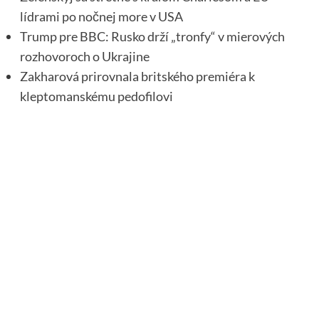
lídrami po nočnej more v USA
Trump pre BBC: Rusko drží „tronfy“ v mierových
rozhovoroch o Ukrajine
Zakharová prirovnala britského premiéra k
kleptomanskému pedofilovi