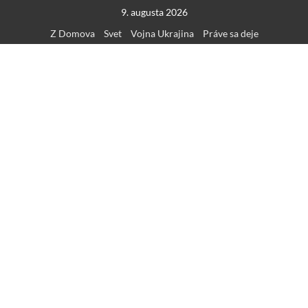
Skip
9. augusta 2026
to
Z Domova
Svet
Vojna Ukrajina
Práve sa deje
content