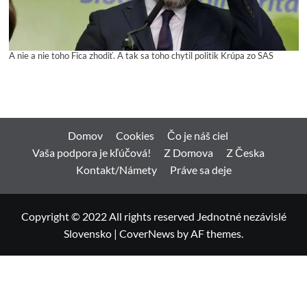
A nie a nie toho Fica zhodiť. A tak sa toho chytil politik Krúpa zo SAS
Domov
Cookies
Čo je náš ciel
Vaša podpora je kľúčová!
Z Domova
Z Česka
Kontakt/Námety
Práve sa deje
Copyright © 2022 All rights reserved Jednotné nezávislé
Slovensko
|
CoverNews
by AF themes.