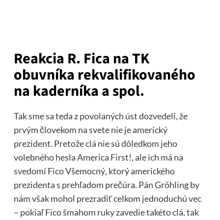
Reakcia R. Fica na TK
obuvníka rekvalifikovaného
na kaderníka a spol.
Tak sme sa teda z povolaných úst dozvedeli, že
prvým človekom na svete nie je americký
prezident. Pretože clá nie sú dôledkom jeho
volebného hesla America First!, ale ich má na
svedomí Fico Všemocný, ktorý amerického
prezidenta s prehľadom prečúra. Pán Gröhling by
nám však mohol prezradiť celkom jednoduchú vec
– pokiaľ Fico šmahom ruky zavedie takéto clá, tak