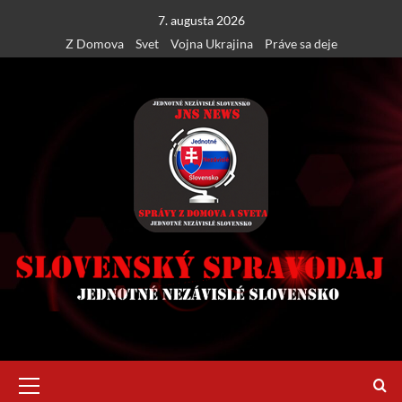
Skip
7. augusta 2026
to
Z Domova
Svet
Vojna Ukrajina
Práve sa deje
content
Primary
Menu