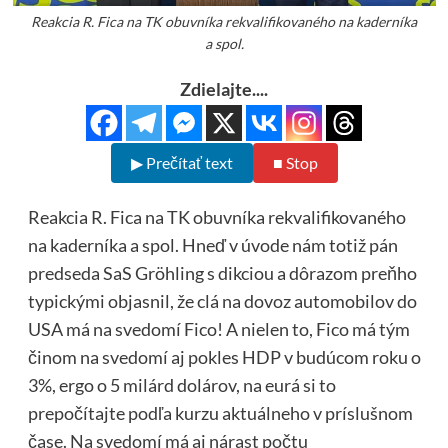
Reakcia R. Fica na TK obuvníka rekvalifikovaného na kaderníka
a spol.
Zdielajte....
▶ Prečítať text
■ Stop
Reakcia R. Fica na TK obuvníka rekvalifikovaného
na kaderníka a spol. Hneď v úvode nám totiž pán
predseda SaS Gröhling s dikciou a dôrazom preňho
typickými objasnil, že clá na dovoz automobilov do
USA má na svedomí Fico! A nielen to, Fico má tým
činom na svedomí aj pokles HDP v budúcom roku o
3%, ergo o 5 milárd dolárov, na eurá si to
prepočítajte podľa kurzu aktuálneho v príslušnom
čase. Na svedomí má aj nárast počtu