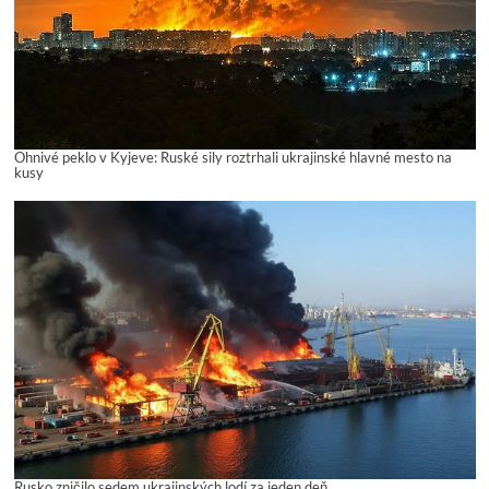
Ohnivé peklo v Kyjeve: Ruské sily roztrhali ukrajinské hlavné mesto na
kusy
Rusko zničilo sedem ukrajinských lodí za jeden deň