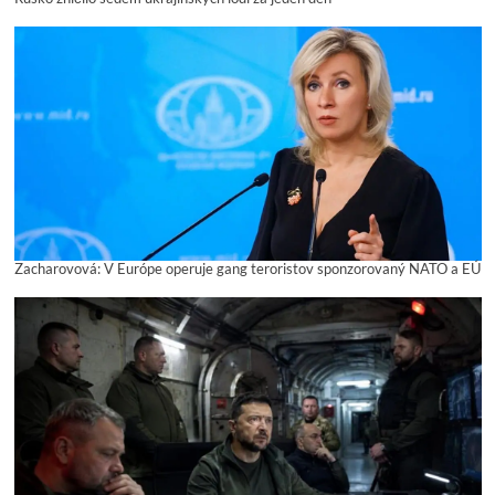
Zacharovová: V Európe operuje gang teroristov sponzorovaný NATO a EÚ