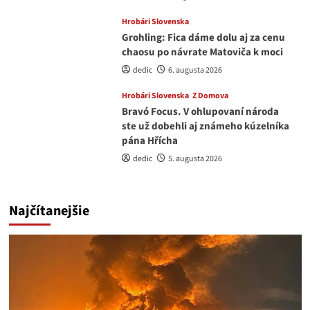
Hrobári Slovenska
Grohling: Fica dáme dolu aj za cenu
chaosu po návrate Matoviča k moci
dedic
6. augusta 2026
Hrobári Slovenska
Z Domova
Bravó Focus. V ohlupovaní národa
ste už dobehli aj známeho kúzelníka
pána Hřícha
dedic
5. augusta 2026
Najčítanejšie