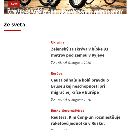
Svet
6. 8. 1945 USA zhodili jadrové bomby na Hirošimu
a Nagasaki. Podľa médií nehoda
Zo sveta
JNS
6. augusta 2026
Ukrajina
Zelenský sa skrýva v hĺbke 93
metrov pod zemou v Kyjeve
JNS
6. augusta 2026
Európa
Ceuta odhaľuje holú pravdu o
Bruselskej neschopnosti pri
migračnej kríze v Európe
JNS
5. augusta 2026
Rusko
Severná Kórea
Reuters: Kim Čong-un rozmiestňuje
raketovú jednotku v Rusku.