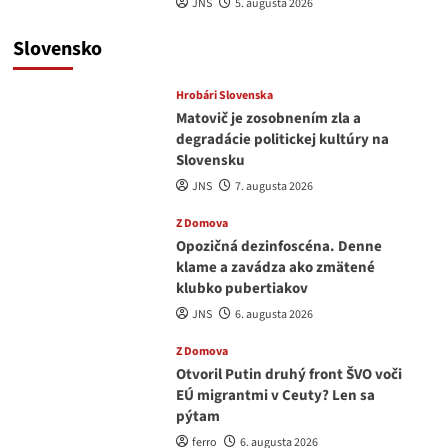
JNS
5. augusta 2026
Slovensko
Hrobári Slovenska
Matovič je zosobnením zla a
degradácie politickej kultúry na
Slovensku
JNS
7. augusta 2026
Z Domova
Opozičná dezinfoscéna. Denne
klame a zavádza ako zmätené
klubko pubertiakov
JNS
6. augusta 2026
Z Domova
Otvoril Putin druhý front ŠVO voči
EÚ migrantmi v Ceuty? Len sa
pýtam
ferro
6. augusta 2026