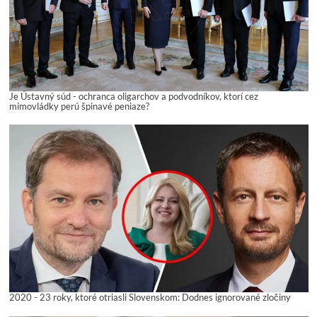
Je Ústavný súd - ochranca oligarchov a podvodníkov, ktorí cez
mimovládky perú špinavé peniaze?
2020 - 23 roky, ktoré otriasli Slovenskom: Dodnes ignorované zločiny