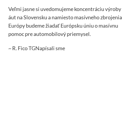
Veľmi jasne si uvedomujeme koncentráciu výroby
áut na Slovensku a namiesto masívneho zbrojenia
Európy budeme žiadať Európsku úniu o masívnu
pomoc pre automobilový priemysel.
~ R. Fico
TG
Napísali sme