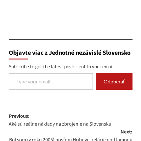
Objavte viac z Jednotné nezávislé Slovensko
Subscribe to get the latest posts sent to your email.
Type your email…
Odoberať
Post
Previous:
Aké sú reálne náklady na zbrojenie na Slovensku
navigation
Next:
Bol som (v roku 2005) hosťom Hríbovej relácie pod lampou