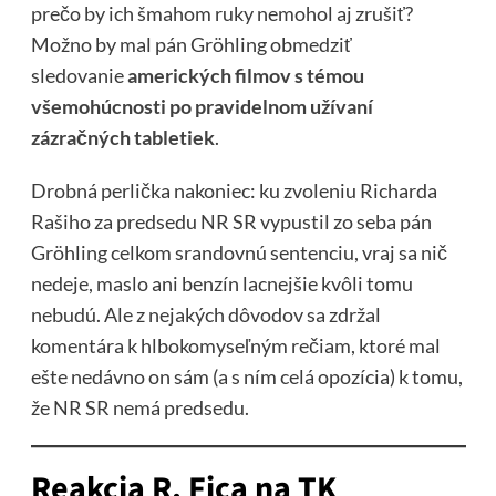
prečo by ich šmahom ruky nemohol aj zrušiť?
Možno by mal pán Gröhling obmedziť
sledovanie
amerických filmov s témou
všemohúcnosti po pravidelnom užívaní
zázračných tabletiek
.
Drobná perlička nakoniec: ku zvoleniu Richarda
Rašiho za predsedu NR SR vypustil zo seba pán
Gröhling celkom srandovnú sentenciu, vraj sa nič
nedeje, maslo ani benzín lacnejšie kvôli tomu
nebudú. Ale z nejakých dôvodov sa zdržal
komentára k hlbokomyseľným rečiam, ktoré mal
ešte nedávno on sám (a s ním celá opozícia) k tomu,
že NR SR nemá predsedu.
Reakcia R. Fica na TK