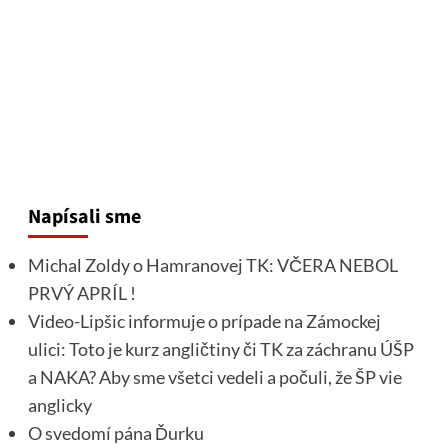
Napísali sme
Michal Zoldy o Hamranovej TK: VČERA NEBOL
PRVÝ APRÍL !
Video-Lipšic informuje o prípade na Zámockej
ulici: Toto je kurz angličtiny či TK za záchranu ÚŠP
a NAKA? Aby sme všetci vedeli a počuli, že ŠP vie
anglicky
O svedomí pána Ďurku