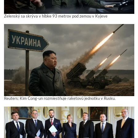
Zelenský sa skrýva v hĺbke 93 metrov pod zemou v Kyjeve
Reuters: Kim Čong-un rozmiestňuje raketovú jednotku v Rusku.