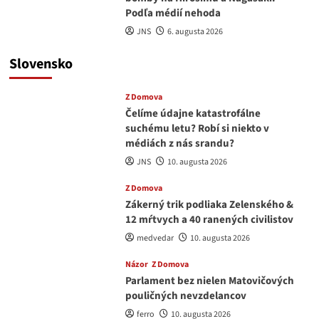
Podľa médií nehoda
JNS
6. augusta 2026
Slovensko
Z Domova
Čelíme údajne katastrofálne
suchému letu? Robí si niekto v
médiách z nás srandu?
JNS
10. augusta 2026
Z Domova
Zákerný trik podliaka Zelenského &
12 mŕtvych a 40 ranených civilistov
medvedar
10. augusta 2026
Názor
Z Domova
Parlament bez nielen Matovičových
pouličných nevzdelancov
ferro
10. augusta 2026