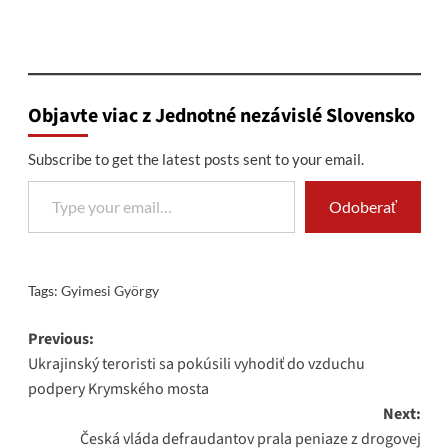
Objavte viac z Jednotné nezávislé Slovensko
Subscribe to get the latest posts sent to your email.
Type your email…
Odoberať
Tags:
Gyimesi György
Post
Previous:
Ukrajinský teroristi sa pokúsili vyhodiť do vzduchu
navigation
podpery Krymského mosta
Next:
Česká vláda defraudantov prala peniaze z drogovej