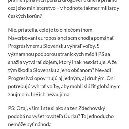
cez jeho ministerstvo – v hodnote takmer miliardy
českých korún?
Nie, priatelia, celé je to o niečom inom.
Naverbovaní europoslanci sem chodia pomáhať
Progresívnemu Slovensku vyhrať voľby. S
významnou podporou straníckych médií PS sa
snažia vytvárať dojem, ktorý inak neexistuje. A že
tým škodia Slovensku a jeho občanom? Nevadí!
Progresívci opovrhujú aj jedným, aj druhým. Oni
potrebujú vyhrať voľby, aby mohli slúžiť globálnym
záujmom. Iné ich nezaujíma.
PS: Ozaj, všimli ste si ako sa ten Zdechovský
podobá na vyšetrovateľa Ďurku? To jednoducho
nemôže byť náhoda