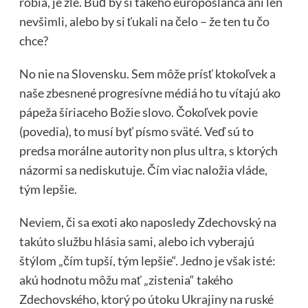
robia, je zlé. Buď by si takého europoslanca ani len
nevšimli, alebo by si ťukali na čelo – že ten tu čo
chce?
No nie na Slovensku. Sem môže prísť ktokoľvek a
naše zbesnené progresívne médiá ho tu vítajú ako
pápeža šíriaceho Božie slovo. Čokoľvek povie
(povedia), to musí byť písmo sväté. Veď sú to
predsa morálne autority non plus ultra, s ktorých
názormi sa nediskutuje. Čím viac naložia vláde,
tým lepšie.
Neviem, či sa exoti ako naposledy Zdechovský na
takúto službu hlásia sami, alebo ich vyberajú
štýlom „čím tupší, tým lepšie“. Jedno je však isté:
akú hodnotu môžu mať „zistenia“ takého
Zdechovského, ktorý po útoku Ukrajiny na ruské