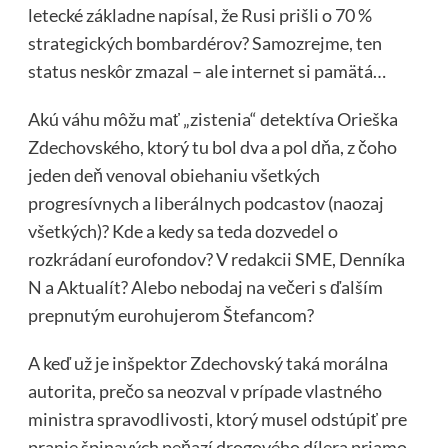
letecké základne napísal, že Rusi prišli o 70 %
strategických bombardérov? Samozrejme, ten
status neskôr zmazal – ale internet si pamätá…
Akú váhu môžu mať „zistenia“ detektíva Orieška
Zdechovského, ktorý tu bol dva a pol dňa, z čoho
jeden deň venoval obiehaniu všetkých
progresívnych a liberálnych podcastov (naozaj
všetkých)? Kde a kedy sa teda dozvedel o
rozkrádaní eurofondov? V redakcii SME, Denníka
N a Aktualít? Alebo nebodaj na večeri s ďalším
prepnutým eurohujerom Štefancom?
A keď už je inšpektor Zdechovský taká morálna
autorita, prečo sa neozval v prípade vlastného
ministra spravodlivosti, ktorý musel odstúpiť pre
pranie špinavých peňazí drogového dílera priamo