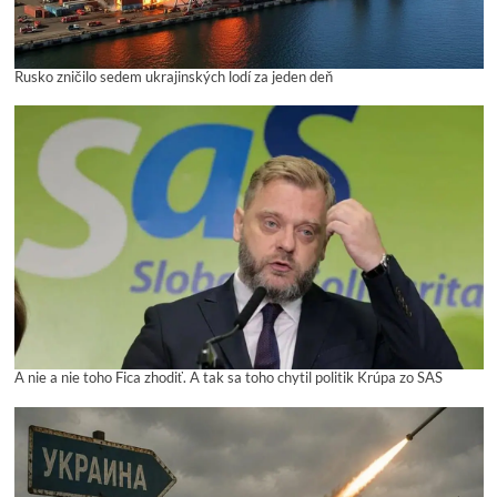
Rusko zničilo sedem ukrajinských lodí za jeden deň
A nie a nie toho Fica zhodiť. A tak sa toho chytil politik Krúpa zo SAS