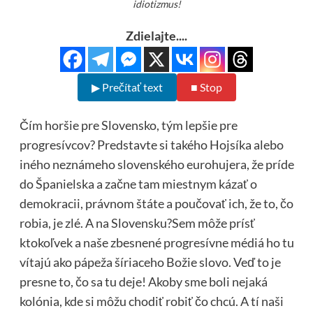
idiotizmus!
Zdielajte....
▶ Prečítať text
■ Stop
Čím horšie pre Slovensko, tým lepšie pre
progresívcov? Predstavte si takého Hojsíka alebo
iného neznámeho slovenského eurohujera, že príde
do Španielska a začne tam miestnym kázať o
demokracii, právnom štáte a poučovať ich, že to, čo
robia, je zlé. A na Slovensku?Sem môže prísť
ktokoľvek a naše zbesnené progresívne médiá ho tu
vítajú ako pápeža šíriaceho Božie slovo. Veď to je
presne to, čo sa tu deje! Akoby sme boli nejaká
kolónia, kde si môžu chodiť robiť čo chcú. A tí naši