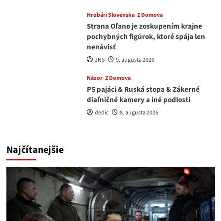
Hrobári Slovenska
Z Domova
Strana Oľano je zoskupením krajne
pochybných figúrok, ktoré spája len
nenávisť
JNS
9. augusta 2026
Názor
Z Domova
PS pajáci & Ruská stopa & Zákerné
diaľničné kamery a iné podlosti
dedic
8. augusta 2026
Najčítanejšie