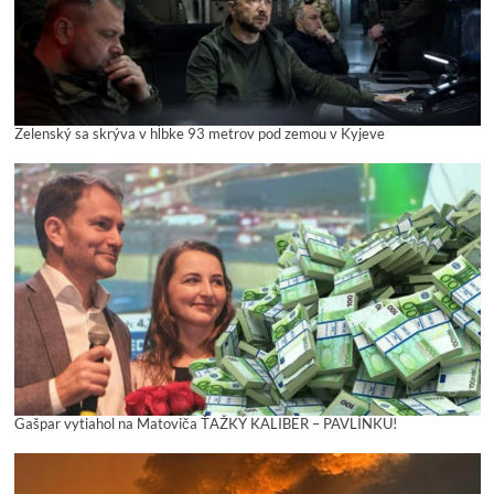
Zelenský sa skrýva v hĺbke 93 metrov pod zemou v Kyjeve
Gašpar vytiahol na Matoviča ŤAŽKÝ KALIBER – PAVLÍNKU!