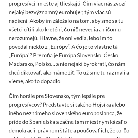
progresívci im ešte aj tlieskajú. Čím viac nás zvozí
nejaký bezvýznamný eurohujer, tým viac sú
nadšení. Akoby im záležalo na tom, aby sme sa tu
všetci cítili ako kreténi, čo nič nevedia a ničomu
nerozumejú. Hlavne, že oni vedia, lebo im to
povedal niekto z „Európy“. A čo je to vlastne tá
„Európa“? Pre mňa je Európa Slovensko, Česko,
Maďarsko, Poľsko… a nie nejakí byrokrati, čo nám
chcú diktovať, ako máme žiť. To už sme tu raz mali a
vieme, ako to dopadlo.
Čím horšie pre Slovensko, tým lepšie pre
progresívcov? Predstavte si takého Hojsíka alebo
iného neznámeho slovenského europoslanca, že
príde do Španielska a začne tam miestnym kázať o
demokracii, právnom štáte a poučovať ich, že to, čo