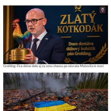
Grohling: Fica dáme dolu aj za cenu chaosu po návrate Matoviča k moci