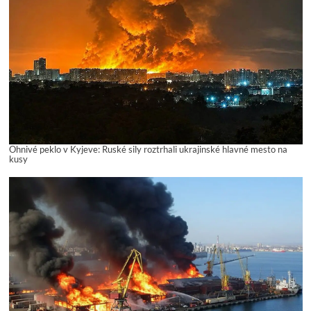
Ohnivé peklo v Kyjeve: Ruské sily roztrhali ukrajinské hlavné mesto na
kusy