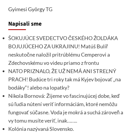
Gyimesi György
TG
Napisali sme
ŠOKUJÚCE SVEDECTVO ČESKÉHO ŽOLDÁKA
BOJUJÚCEHO ZA UKRAJINU! Matúš Bulíř
neskutočne naložil pritrúblému Cemperovi a
Zdechovskému vo videu priamo z frontu
NATO PRIZNALO, ŽE UŽ NEMÁ ANI STREĽNÝ
PRACH! Budúce tri roky tak má Kyjev bojovať „na
bodáky“! alebo na lopatky?
Nikola Bornová: Žijeme vo fascinujúcej dobe, keď
sú ľudia nútení veriť informáciám, ktoré nemôžu
fungovať súčasne. Voda je mokrá a suchá zároveň a
vy tomu musíte veriť, inak……..
Kolónia nazývaná Slovensko.