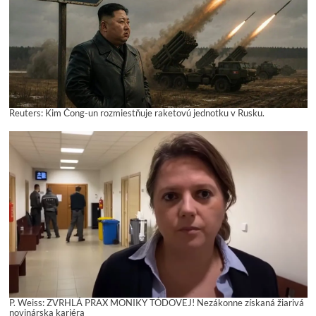
Reuters: Kim Čong-un rozmiestňuje raketovú jednotku v Rusku.
P. Weiss: ZVRHLÁ PRAX MONIKY TÓDOVEJ! Nezákonne získaná žiarivá
novinárska kariéra