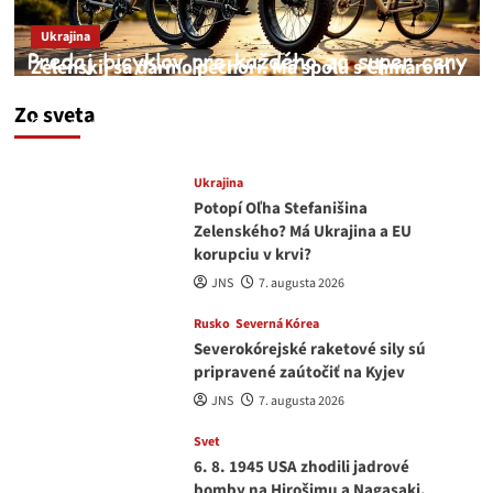
Ukrajina
Zelenskij sa darmo pechorí. Má spolu s Chmarom
a Drapatým nad čím rozmýšľať
Zo sveta
medvedar
8. augusta 2026
Ukrajina
Potopí Oľha Stefanišina
Zelenského? Má Ukrajina a EU
korupciu v krvi?
JNS
7. augusta 2026
Rusko
Severná Kórea
Severokórejské raketové sily sú
pripravené zaútočiť na Kyjev
JNS
7. augusta 2026
Svet
6. 8. 1945 USA zhodili jadrové
bomby na Hirošimu a Nagasaki.