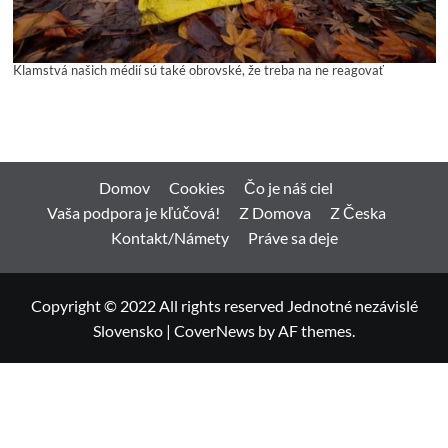
Klamstvá našich médií sú také obrovské, že treba na ne reagovať
Domov
Cookies
Čo je náš ciel
Vaša podpora je kľúčová!
Z Domova
Z Česka
Kontakt/Námety
Práve sa deje
Copyright © 2022 All rights reserved Jednotné nezávislé
Slovensko
|
CoverNews
by AF themes.