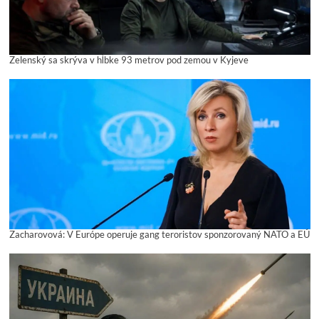
Zelenský sa skrýva v hĺbke 93 metrov pod zemou v Kyjeve
Zacharovová: V Európe operuje gang teroristov sponzorovaný NATO a EÚ