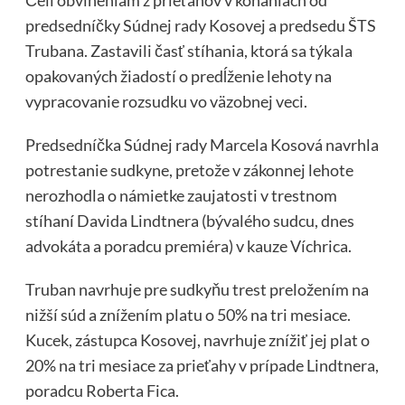
Čelí obvineniam z prieťahov v konaniach od
predsedníčky Súdnej rady Kosovej a predsedu ŠTS
Trubana. Zastavili časť stíhania, ktorá sa týkala
opakovaných žiadostí o predĺženie lehoty na
vypracovanie rozsudku vo väzobnej veci.
Predsedníčka Súdnej rady Marcela Kosová navrhla
potrestanie sudkyne, pretože v zákonnej lehote
nerozhodla o námietke zaujatosti v trestnom
stíhaní Davida Lindtnera (bývalého sudcu, dnes
advokáta a poradcu premiéra) v kauze Víchrica.
Truban navrhuje pre sudkyňu trest preložením na
nižší súd a znížením platu o 50% na tri mesiace.
Kucek, zástupca Kosovej, navrhuje znížiť jej plat o
20% na tri mesiace za prieťahy v prípade Lindtnera,
poradcu Roberta Fica.