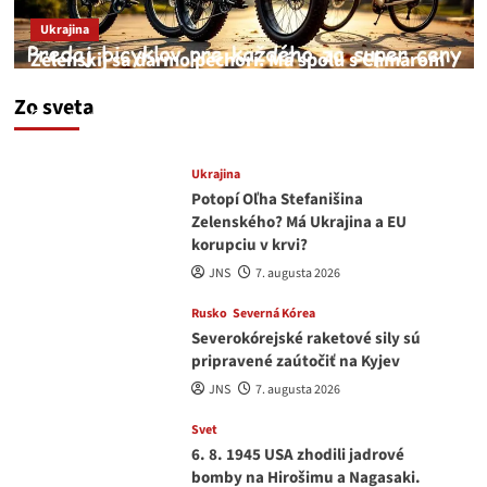
Ukrajina
Zelenskij sa darmo pechorí. Má spolu s Chmarom
a Drapatým nad čím rozmýšľať
Zo sveta
medvedar
8. augusta 2026
Ukrajina
Potopí Oľha Stefanišina
Zelenského? Má Ukrajina a EU
korupciu v krvi?
JNS
7. augusta 2026
Rusko
Severná Kórea
Severokórejské raketové sily sú
pripravené zaútočiť na Kyjev
JNS
7. augusta 2026
Svet
6. 8. 1945 USA zhodili jadrové
bomby na Hirošimu a Nagasaki.