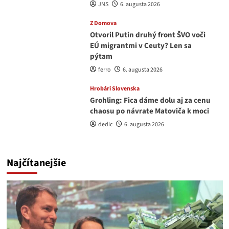
JNS
6. augusta 2026
Z Domova
Otvoril Putin druhý front ŠVO voči
EÚ migrantmi v Ceuty? Len sa
pýtam
ferro
6. augusta 2026
Hrobári Slovenska
Grohling: Fica dáme dolu aj za cenu
chaosu po návrate Matoviča k moci
dedic
6. augusta 2026
Najčítanejšie