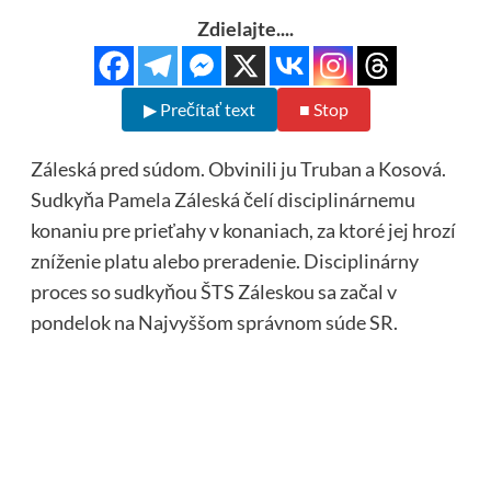
Zdielajte....
▶ Prečítať text
■ Stop
Záleská pred súdom. Obvinili ju Truban a Kosová.
Sudkyňa Pamela Záleská čelí disciplinárnemu
konaniu pre prieťahy v konaniach, za ktoré jej hrozí
zníženie platu alebo preradenie. Disciplinárny
proces so sudkyňou ŠTS Záleskou sa začal v
pondelok na Najvyššom správnom súde SR.