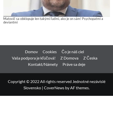
Matovič sa obklopuje len takými ľuďmi, ako je on sám! Psychopatmi a
deviantmi
Domov
Cookies
Čo je náš ciel
Vaša podpora je kľúčová!
Z Domova
Z Česka
Kontakt/Námety
Práve sa deje
Copyright © 2022 All rights reserved Jednotné nezávislé
Slovensko
|
CoverNews
by AF themes.