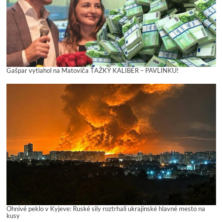
Gašpar vytiahol na Matoviča ŤAŽKÝ KALIBER – PAVLÍNKU!
Ohnivé peklo v Kyjeve: Ruské sily roztrhali ukrajinské hlavné mesto na
kusy