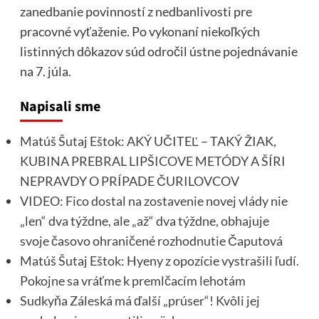
zanedbanie povinností z nedbanlivosti pre
pracovné vyťaženie. Po vykonaní niekoľkých
listinných dôkazov súd odročil ústne pojednávanie
na 7. júla.
Napisali sme
Matúš Šutaj Eštok: AKÝ UČITEĽ – TAKÝ ŽIAK,
KUBINA PREBRAL LIPŠICOVE METÓDY A ŠÍRI
NEPRAVDY O PRÍPADE ČURILOVCOV
VIDEO: Fico dostal na zostavenie novej vlády nie
„len“ dva týždne, ale „až“ dva týždne, obhajuje
svoje časovo ohraničené rozhodnutie Čaputová
Matúš Šutaj Eštok: Hyeny z opozície vystrašili ľudí.
Pokojne sa vráťme k premlčacím lehotám
Sudkyňa Záleská má ďalší „prúser“! Kvôli jej