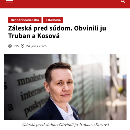
Menu
Hrobári Slovenska
Z Domova
Záleská pred súdom. Obvinili ju
Truban a Kosová
JNS
24. júna 2025
Záleská pred súdom. Obvinili ju Truban a Kosová