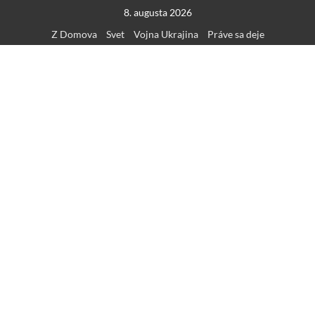
Skip
8. augusta 2026
to
Z Domova
Svet
Vojna Ukrajina
Práve sa deje
content