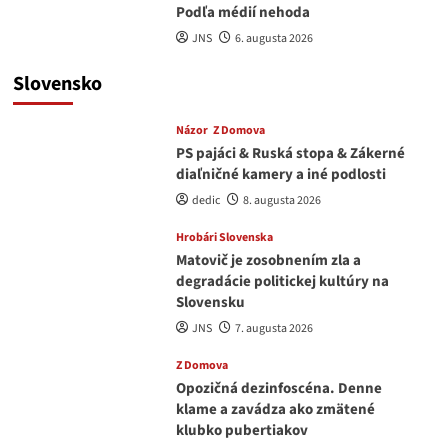
Podľa médií nehoda
JNS
6. augusta 2026
Slovensko
Názor
Z Domova
PS pajáci & Ruská stopa & Zákerné
diaľničné kamery a iné podlosti
dedic
8. augusta 2026
Hrobári Slovenska
Matovič je zosobnením zla a
degradácie politickej kultúry na
Slovensku
JNS
7. augusta 2026
Z Domova
Opozičná dezinfoscéna. Denne
klame a zavádza ako zmätené
klubko pubertiakov