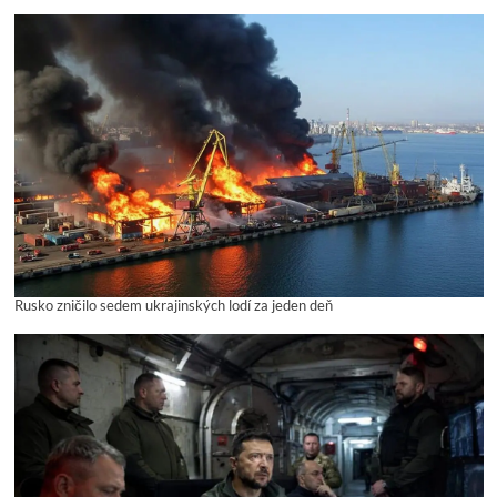
Rusko zničilo sedem ukrajinských lodí za jeden deň