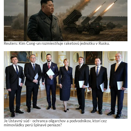
Reuters: Kim Čong-un rozmiestňuje raketovú jednotku v Rusku.
Je Ústavný súd - ochranca oligarchov a podvodníkov, ktorí cez
mimovládky perú špinavé peniaze?