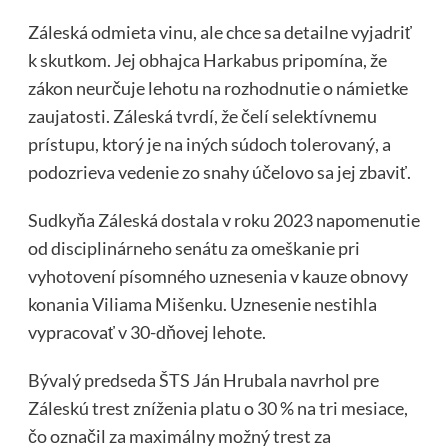
Záleská odmieta vinu, ale chce sa detailne vyjadriť
k skutkom. Jej obhajca Harkabus pripomína, že
zákon neurčuje lehotu na rozhodnutie o námietke
zaujatosti. Záleská tvrdí, že čelí selektívnemu
prístupu, ktorý je na iných súdoch tolerovaný, a
podozrieva vedenie zo snahy účelovo sa jej zbaviť.
Sudkyňa Záleská dostala v roku 2023 napomenutie
od disciplinárneho senátu za omeškanie pri
vyhotovení písomného uznesenia v kauze obnovy
konania Viliama Mišenku. Uznesenie nestihla
vypracovať v 30-dňovej lehote.
Bývalý predseda ŠTS Ján Hrubala navrhol pre
Záleskú trest zníženia platu o 30 % na tri mesiace,
čo označil za maximálny možný trest za