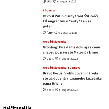
JNS
6. augusta 2026
Z Domova
Otvoril Putin druhý front ŠVO voči
EÚ migrantmi v Ceuty? Len sa
pýtam
ferro
6. augusta 2026
Hrobári Slovenska
Grohling: Fica dáme dolu aj za cenu
chaosu po návrate Matoviča k moci
dedic
6. augusta 2026
Hrobári Slovenska
Z Domova
Bravó Focus. V ohlupovaní národa
ste už dobehli aj známeho kúzelníka
pána Hřícha
dedic
5. augusta 2026
Najčítanejšie