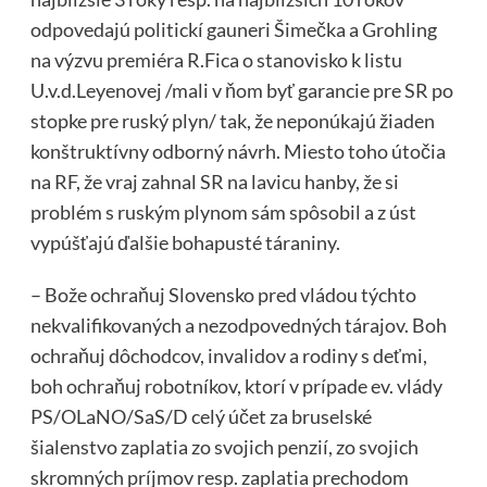
odpovedajú politickí gauneri Šimečka a Grohling
na výzvu premiéra R.Fica o stanovisko k listu
U.v.d.Leyenovej /mali v ňom byť garancie pre SR po
stopke pre ruský plyn/ tak, že neponúkajú žiaden
konštruktívny odborný návrh. Miesto toho útočia
na RF, že vraj zahnal SR na lavicu hanby, že si
problém s ruským plynom sám spôsobil a z úst
vypúšťajú ďalšie bohapusté táraniny.
– Bože ochraňuj Slovensko pred vládou týchto
nekvalifikovaných a nezodpovedných tárajov. Boh
ochraňuj dôchodcov, invalidov a rodiny s deťmi,
boh ochraňuj robotníkov, ktorí v prípade ev. vlády
PS/OLaNO/SaS/D celý účet za bruselské
šialenstvo zaplatia zo svojich penzií, zo svojich
skromných príjmov resp. zaplatia prechodom