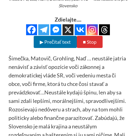
Slovensko
Zdielajte....
▶ Prečítať text
■ Stop
Šimečka, Matovič, Grohling, Naď … neustále jatria
nenávisť a závisť opozície voči zákonnej a
demokratickej vláde SR, voči vedeniu mesta či
obce, voči firme, ktorá tu chce čosi stavať a
prevádzkovať…Neustále kydajú špinu, len aby sa
sami zdali lepšími, morálnejšími, spravodlivejšími.
Rozosievajú nedôveru a strach, aby na tom mohli
politicky alebo finančne parazitovať. Zabúdajú, že
Slovensko je malá krajina a neustálym
rozdeľovaním a hašterením si ju sami ničíme. Mali