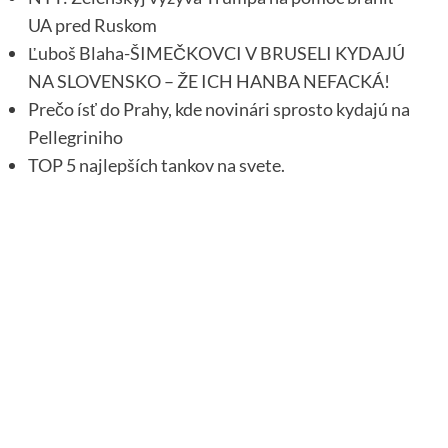
UA pred Ruskom
Ľuboš Blaha-ŠIMEČKOVCI V BRUSELI KYDAJÚ
NA SLOVENSKO – ŽE ICH HANBA NEFACKÁ!
Prečo ísť do Prahy, kde novinári sprosto kydajú na
Pellegriniho
TOP 5 najlepších tankov na svete.