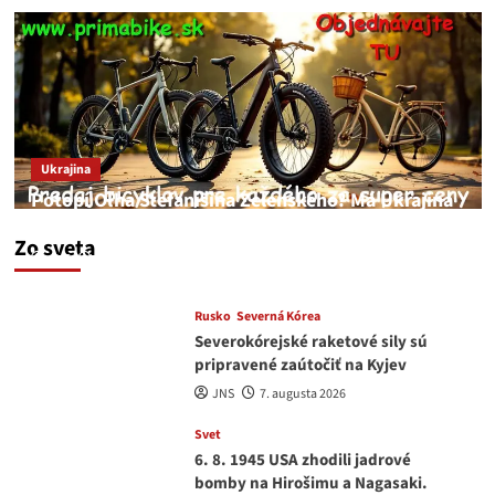
Ukrajina
Potopí Oľha Stefanišina Zelenského? Má Ukrajina
a EU korupciu v krvi?
Zo sveta
JNS
7. augusta 2026
Rusko
Severná Kórea
Severokórejské raketové sily sú
pripravené zaútočiť na Kyjev
JNS
7. augusta 2026
Svet
6. 8. 1945 USA zhodili jadrové
bomby na Hirošimu a Nagasaki.