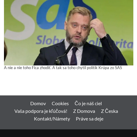
A nie a nie toho Fica zhodiť. A tak sa toho chytil politik Krúpa zo SAS
Domov
Cookies
Čo je náš ciel
Vaša podpora je kľúčová!
Z Domova
Z Česka
Kontakt/Námety
Práve sa deje