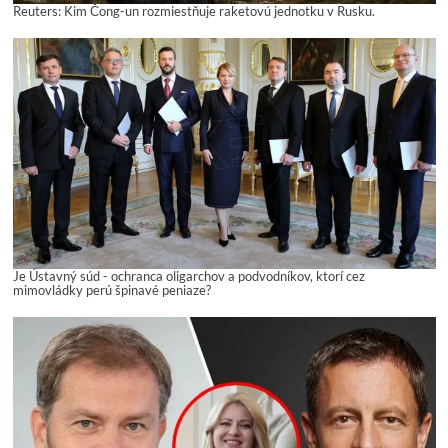
Reuters: Kim Čong-un rozmiestňuje raketovú jednotku v Rusku.
Je Ústavný súd - ochranca oligarchov a podvodníkov, ktorí cez
mimovládky perú špinavé peniaze?