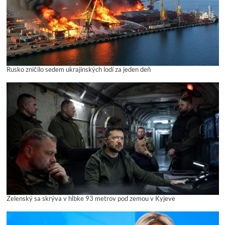
Rusko zničilo sedem ukrajinských lodí za jeden deň
Zelenský sa skrýva v hĺbke 93 metrov pod zemou v Kyjeve