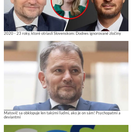
2020 - 23 roky, ktoré otriasli Slovenskom: Dodnes ignorované zločiny
Matovič sa obklopuje len takými ľuďmi, ako je on sám! Psychopatmi a
deviantmi