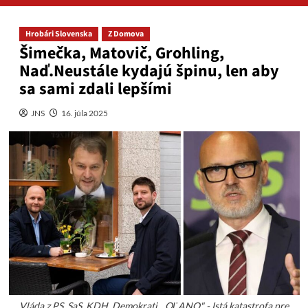
Hrobári Slovenska
Z Domova
Šimečka, Matovič, Grohling,
Naď.Neustále kydajú špinu, len aby
sa sami zdali lepšími
JNS
16. júla 2025
Vláda z PS, SaS, KDH, Demokrati, „OĽANO" - Istá katastrofa pre