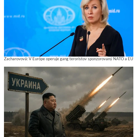
Zacharovová: V Európe operuje gang teroristov sponzorovaný NATO a EÚ