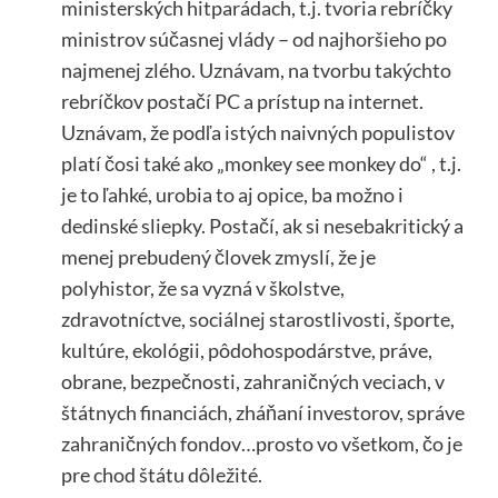
ministerských hitparádach, t.j. tvoria rebríčky
ministrov súčasnej vlády – od najhoršieho po
najmenej zlého. Uznávam, na tvorbu takýchto
rebríčkov postačí PC a prístup na internet.
Uznávam, že podľa istých naivných populistov
platí čosi také ako „monkey see monkey do“ , t.j.
je to ľahké, urobia to aj opice, ba možno i
dedinské sliepky. Postačí, ak si nesebakritický a
menej prebudený človek zmyslí, že je
polyhistor, že sa vyzná v školstve,
zdravotníctve, sociálnej starostlivosti, športe,
kultúre, ekológii, pôdohospodárstve, práve,
obrane, bezpečnosti, zahraničných veciach, v
štátnych financiách, zháňaní investorov, správe
zahraničných fondov…prosto vo všetkom, čo je
pre chod štátu dôležité.