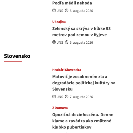
Podľa médií nehoda
JNS
6. augusta 2026
Ukrajina
Zelenský sa skrýva v hĺbke 93
metrov pod zemou v Kyjeve
JNS
6. augusta 2026
Slovensko
Hrobári Slovenska
Matovič je zosobnením zla a
degradácie politickej kultúry na
Slovensku
JNS
7. augusta 2026
Z Domova
Opozičná dezinfoscéna. Denne
klame a zavádza ako zmätené
klubko pubertiakov