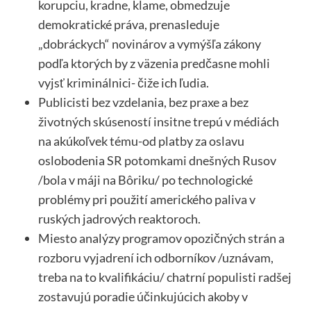
korupciu, kradne, klame, obmedzuje
demokratické práva, prenasleduje
„dobráckych“ novinárov a vymýšľa zákony
podľa ktorých by z väzenia predčasne mohli
vyjsť kriminálnici- čiže ich ľudia.
Publicisti bez vzdelania, bez praxe a bez
životných skúseností insitne trepú v médiách
na akúkoľvek tému-od platby za oslavu
oslobodenia SR potomkami dnešných Rusov
/bola v máji na Bôriku/ po technologické
problémy pri použití amerického paliva v
ruských jadrových reaktoroch.
Miesto analýzy programov opozičných strán a
rozboru vyjadrení ich odborníkov /uznávam,
treba na to kvalifikáciu/ chatrní populisti radšej
zostavujú poradie účinkujúcich akoby v