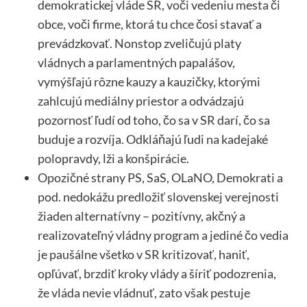
demokratickej vláde SR, voči vedeniu mesta či
obce, voči firme, ktorá tu chce čosi stavať a
prevádzkovať. Nonstop zveličujú platy
vládnych a parlamentných papalášov,
vymýšľajú rôzne kauzy a kauzičky, ktorými
zahlcujú mediálny priestor a odvádzajú
pozornosť ľudí od toho, čo sa v SR darí, čo sa
buduje a rozvíja. Odkláňajú ľudi na kadejaké
polopravdy, lži a konšpirácie.
Opozičné strany PS, SaS, OLaNO, Demokrati a
pod. nedokážu predložiť slovenskej verejnosti
žiaden alternatívny – pozitívny, akčný a
realizovateľný vládny program a jediné čo vedia
je paušálne všetko v SR kritizovať, haniť,
opľúvať, brzdiť kroky vlády a šíriť podozrenia,
že vláda nevie vládnuť, zato však pestuje