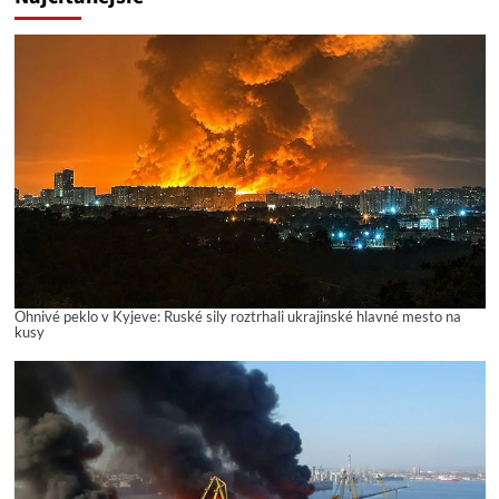
Ohnivé peklo v Kyjeve: Ruské sily roztrhali ukrajinské hlavné mesto na
kusy