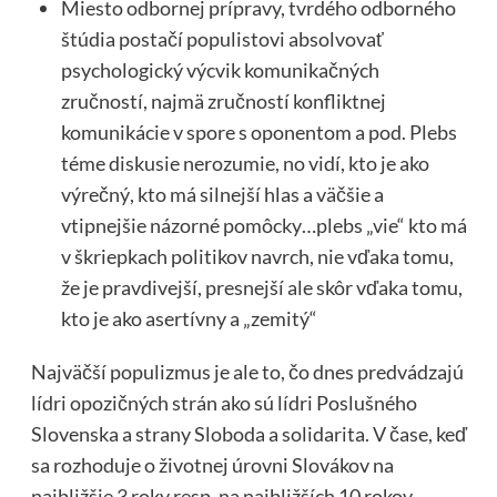
Miesto odbornej prípravy, tvrdého odborného
štúdia postačí populistovi absolvovať
psychologický výcvik komunikačných
zručností, najmä zručností konfliktnej
komunikácie v spore s oponentom a pod. Plebs
téme diskusie nerozumie, no vidí, kto je ako
výrečný, kto má silnejší hlas a väčšie a
vtipnejšie názorné pomôcky…plebs „vie“ kto má
v škriepkach politikov navrch, nie vďaka tomu,
že je pravdivejší, presnejší ale skôr vďaka tomu,
kto je ako asertívny a „zemitý“
Najväčší populizmus je ale to, čo dnes predvádzajú
lídri opozičných strán ako sú lídri Poslušného
Slovenska a strany Sloboda a solidarita. V čase, keď
sa rozhoduje o životnej úrovni Slovákov na
najbližšie 3 roky resp. na najbližších 10 rokov