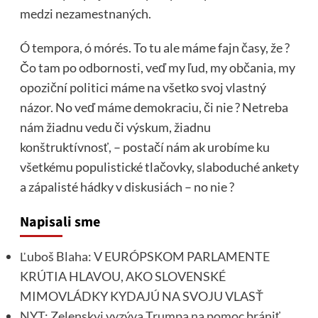
medzi nezamestnaných.
Ó tempora, ó mórés. To tu ale máme fajn časy, že ?
Čo tam po odbornosti, veď my ľud, my občania, my
opoziční politici máme na všetko svoj vlastný
názor. No veď máme demokraciu, či nie ? Netreba
nám žiadnu vedu či výskum, žiadnu
konštruktívnosť, – postačí nám ak urobíme ku
všetkému populistické tlačovky, slaboduché ankety
a zápalisté hádky v diskusiách – no nie ?
Napisali sme
Ľuboš Blaha: V EURÓPSKOM PARLAMENTE
KRÚTIA HLAVOU, AKO SLOVENSKÉ
MIMOVLÁDKY KYDAJÚ NA SVOJU VLASŤ
NYT: Zelenskyj vyzýva Trumpa na pomoc brániť