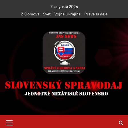
Skip
7. augusta 2026
to
Z Domova
Svet
Vojna Ukrajina
Práve sa deje
content
Primary
Menu