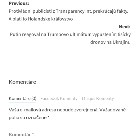
Post
Previous:
Protivládni publicisti z Transparency Int. prekrúcajú fakty.
navigation
A platí to Holandské kráľovstvo
Next:
Putin reagoval na Trumpovo ultimátum vypustením tisícky
dronov na Ukrajinu
Komentáre
Komentáre (0)
Facebook Komenty
Disqus Komenty
Vaša e-mailová adresa nebude zverejnená.
Vyžadované
polia sú označené
*
Komentár
*