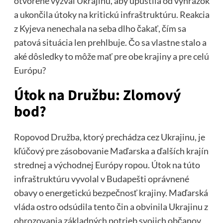
otvorene vyzval Ukrajinu, aby upustila od vyhrážok
a ukončila útoky na kritickú infraštruktúru. Reakcia
z Kyjeva nenechala na seba dlho čakať, čím sa
patová situácia len prehlbuje. Čo sa vlastne stalo a
aké dôsledky to môže mať pre obe krajiny a pre celú
Európu?
Útok na Družbu: Zlomový
bod?
Ropovod Družba, ktorý prechádza cez Ukrajinu, je
kľúčový pre zásobovanie Maďarska a ďalších krajín
strednej a východnej Európy ropou. Útok na túto
infraštruktúru vyvolal v Budapešti oprávnené
obavy o energetickú bezpečnosť krajiny. Maďarská
vláda ostro odsúdila tento čin a obvinila Ukrajinu z
ohrozovania základných potrieb svojich občanov.