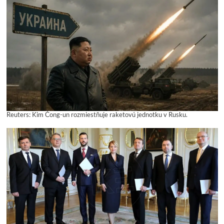
Reuters: Kim Čong-un rozmiestňuje raketovú jednotku v Rusku.