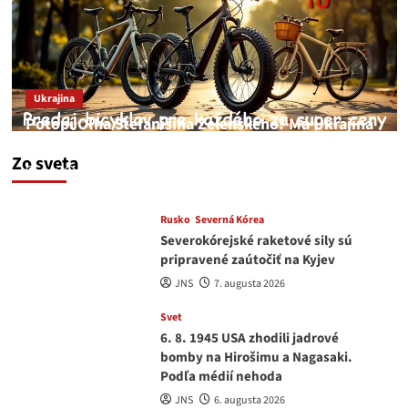
Ukrajina
Potopí Oľha Stefanišina Zelenského? Má Ukrajina
a EU korupciu v krvi?
Zo sveta
JNS
7. augusta 2026
Rusko
Severná Kórea
Severokórejské raketové sily sú
pripravené zaútočiť na Kyjev
JNS
7. augusta 2026
Svet
6. 8. 1945 USA zhodili jadrové
bomby na Hirošimu a Nagasaki.
Podľa médií nehoda
JNS
6. augusta 2026