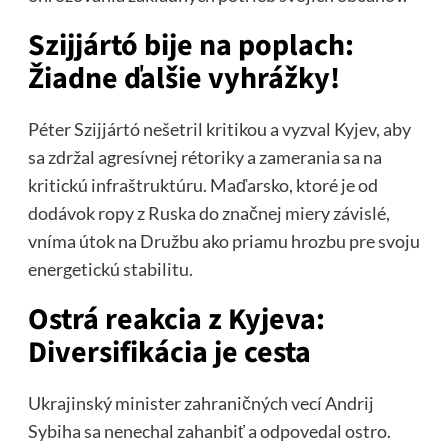
Szijjártó bije na poplach:
Žiadne ďalšie vyhrážky!
Péter Szijjártó nešetril kritikou a vyzval Kyjev, aby
sa zdržal agresívnej rétoriky a zamerania sa na
kritickú infraštruktúru. Maďarsko, ktoré je od
dodávok ropy z Ruska do značnej miery závislé,
vníma útok na Družbu ako priamu hrozbu pre svoju
energetickú stabilitu.
Ostrá reakcia z Kyjeva:
Diversifikácia je cesta
Ukrajinský minister zahraničných vecí Andrij
Sybiha sa nenechal zahanbiť a odpovedal ostro.