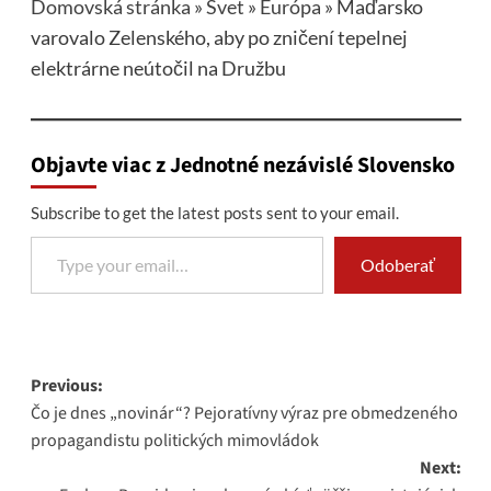
Domovská stránka
»
Svet
»
Európa
»
Maďarsko
varovalo Zelenského, aby po zničení tepelnej
elektrárne neútočil na Družbu
Objavte viac z Jednotné nezávislé Slovensko
Subscribe to get the latest posts sent to your email.
Type your email…
Odoberať
Post
Previous:
Čo je dnes „novinár“? Pejoratívny výraz pre obmedzeného
navigation
propagandistu politických mimovládok
Next: