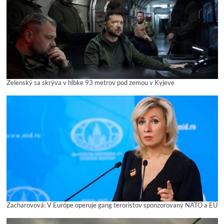
Zelenský sa skrýva v hĺbke 93 metrov pod zemou v Kyjeve
Zacharovová: V Európe operuje gang teroristov sponzorovaný NATO a EÚ