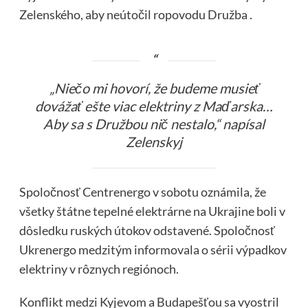
Zelenského, aby neútočil ropovodu Družba .
„Niečo mi hovorí, že budeme musieť
dovážať ešte viac elektriny z Maďarska…
Aby sa s Družbou nič nestalo,“ napísal
Zelenskyj
Spoločnosť Centrenergo v sobotu oznámila, že
všetky štátne tepelné elektrárne na Ukrajine boli v
dôsledku ruských útokov odstavené. Spoločnosť
Ukrenergo medzitým informovala o sérii výpadkov
elektriny v rôznych regiónoch.
Konflikt medzi Kyjevom a Budapešťou sa vyostril