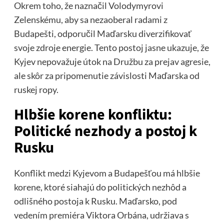
Okrem toho, že naznačil Volodymyrovi
Zelenskému, aby sa nezaoberal radami z
Budapešti, odporučil Maďarsku diverzifikovať
svoje zdroje energie. Tento postoj jasne ukazuje, že
Kyjev nepovažuje útok na Družbu za prejav agresie,
ale skôr za pripomenutie závislosti Maďarska od
ruskej ropy.
Hlbšie korene konfliktu:
Politické nezhody a postoj k
Rusku
Konflikt medzi Kyjevom a Budapešťou má hlbšie
korene, ktoré siahajú do politických nezhôd a
odlišného postoja k Rusku. Maďarsko, pod
vedením premiéra Viktora Orbána, udržiava s