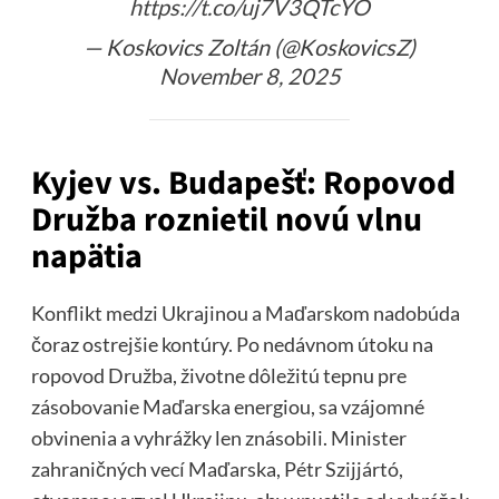
https://t.co/uj7V3QTcYO
— Koskovics Zoltán (@KoskovicsZ)
November 8, 2025
Kyjev vs. Budapešť: Ropovod
Družba roznietil novú vlnu
napätia
Konflikt medzi Ukrajinou a Maďarskom nadobúda
čoraz ostrejšie kontúry. Po nedávnom útoku na
ropovod Družba, životne dôležitú tepnu pre
zásobovanie Maďarska energiou, sa vzájomné
obvinenia a vyhrážky len znásobili. Minister
zahraničných vecí Maďarska, Pétr Szijjártó,