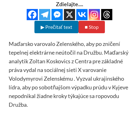
Zdielajte....
▶ Prečítať text
■ Stop
Maďarsko varovalo Zelenského, aby po zničení
tepelnej elektrárne neútočil na Družbu. Maďarský
analytik Zoltan Koskovics z Centra pre základné
práva vydal na sociálnej sieti
X
varovanie
Volodymyrovi Zelenskému . Vyzval ukrajinského
lídra, aby po sobotňajšom výpadku prúdu v Kyjeve
nepodnikal žiadne kroky týkajúce sa ropovodu
Družba.