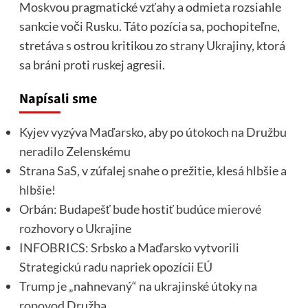
Moskvou pragmatické vzťahy a odmieta rozsiahle
sankcie voči Rusku. Táto pozícia sa, pochopiteľne,
stretáva s ostrou kritikou zo strany Ukrajiny, ktorá
sa bráni proti ruskej agresii.
Napísali sme
Kyjev vyzýva Maďarsko, aby po útokoch na Družbu
neradilo Zelenskému
Strana SaS, v zúfalej snahe o prežitie, klesá hlbšie a
hlbšie!
Orbán: Budapešť bude hostiť budúce mierové
rozhovory o Ukrajine
INFOBRICS: Srbsko a Maďarsko vytvorili
Strategickú radu napriek opozícii EÚ
Trump je „nahnevaný“ na ukrajinské útoky na
ropovod Družba