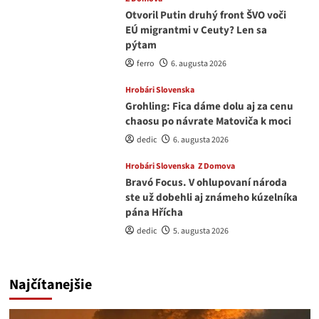
Otvoril Putin druhý front ŠVO voči
EÚ migrantmi v Ceuty? Len sa
pýtam
ferro
6. augusta 2026
Hrobári Slovenska
Grohling: Fica dáme dolu aj za cenu
chaosu po návrate Matoviča k moci
dedic
6. augusta 2026
Hrobári Slovenska
Z Domova
Bravó Focus. V ohlupovaní národa
ste už dobehli aj známeho kúzelníka
pána Hřícha
dedic
5. augusta 2026
Najčítanejšie