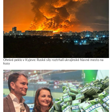
Ohnivé peklo v Kyjeve: Ruské sily roztrhali ukrajinské hlavné mesto na
kusy