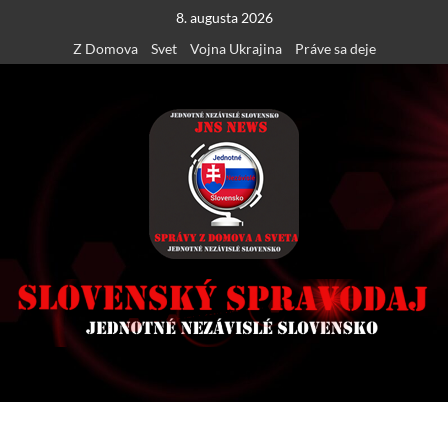
Skip
8. augusta 2026
to
Z Domova
Svet
Vojna Ukrajina
Práve sa deje
content