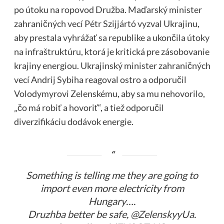
po útoku na ropovod Družba. Maďarský minister
zahraničných vecí Pétr Szijjártó vyzval Ukrajinu,
aby prestala vyhrážať sa republike a ukončila útoky
na infraštruktúru, ktorá je kritická pre zásobovanie
krajiny energiou. Ukrajinský minister zahraničných
vecí Andrij Sybiha reagoval ostro a odporučil
Volodymyrovi Zelenskému, aby sa mu nehovorilo,
„čo má robiť a hovoriť“, a tiež odporučil
diverzifikáciu dodávok energie.
Something is telling me they are going to
import even more electricity from
Hungary….
Druzhba better be safe,
@ZelenskyyUa
.