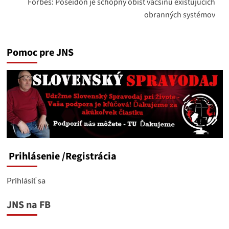
Forbes: Poseidon je schopný obísť väčšinu existujúcich
obranných systémov
Pomoc pre JNS
Prihlásenie
/Registrácia
Prihlásiť sa
JNS na FB