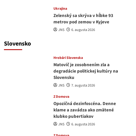
Ukrajina
Zelenský sa skrýva v hĺbke 93
metrov pod zemou v Kyjeve
JNS
6. augusta 2026
Slovensko
Hrobári Slovenska
Matovič je zosobnením zla a
degradácie politickej kultúry na
Slovensku
JNS
7. augusta 2026
Z Domova
Opozičná dezinfoscéna. Denne
klame a zavádza ako zmätené
klubko pubertiakov
JNS
6. augusta 2026
Z Domova