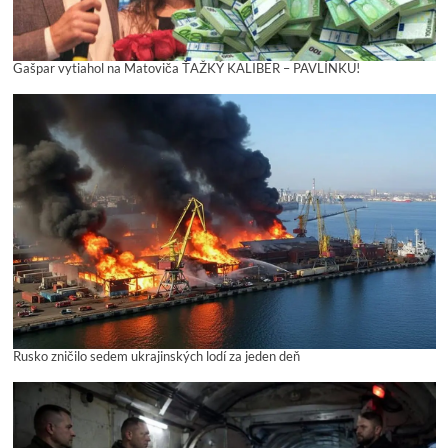
Gašpar vytiahol na Matoviča ŤAŽKÝ KALIBER – PAVLÍNKU!
Rusko zničilo sedem ukrajinských lodí za jeden deň