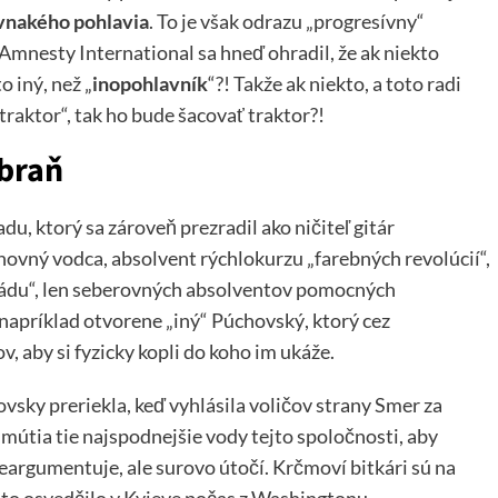
vnakého pohlavia
. To je však odrazu „progresívny“
mnesty International sa hneď ohradil, že ak niekto
o iný, než „
inopohlavník
“?! Takže ak niekto, a toto radi
 „traktor“, tak ho bude šacovať traktor?!
zbraň
du, ktorý sa zároveň prezradil ako ničiteľ gitár
hovný vodca, absolvent rýchlokurzu „farebných revolúcií“,
vládu“, len seberovných absolventov pomocných
 napríklad otvorene „iný“ Púchovský, ktorý cez
v, aby si fyzicky kopli do koho im ukáže.
sky preriekla, keď vyhlásila voličov strany Smer za
o mútia tie najspodnejšie vody tejto spoločnosti, aby
neargumentuje, ale surovo útočí. Krčmoví bitkári sú na