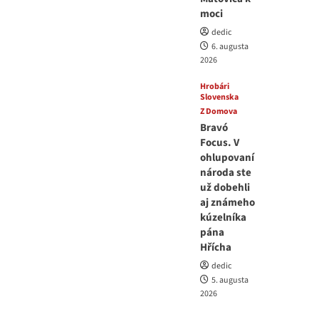
moci
dedic
6. augusta
2026
Hrobári
Slovenska
Z Domova
Bravó
Focus. V
ohlupovaní
národa ste
už dobehli
aj známeho
kúzelníka
pána
Hřícha
dedic
5. augusta
2026