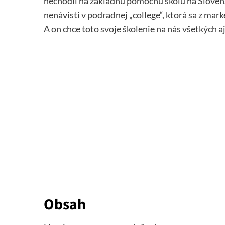
nechodil na základnú pomocnú školu na Slovens
nenávisti v podradnej „college“, ktorá sa z ma
A on chce toto svoje školenie na nás všetkých a
Obsah