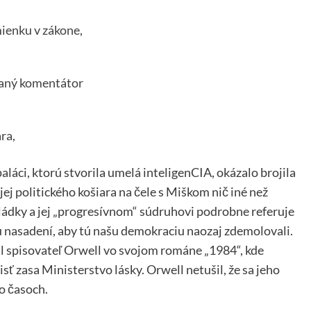
mienku v zákone,
vaný komentátor
ra,
láci, ktorú stvorila umelá inteligenCIA, okázalo brojila
ej politického košiara na čele s Miškom nič iné než
ládky a jej „progresívnom“ súdruhovi podrobne referuje
 nasadení, aby tú našu demokraciu naozaj zdemolovali.
l spisovateľ Orwell vo svojom románe „1984“, kde
isť zasa Ministerstvo lásky. Orwell netušil, že sa jeho
to časoch.