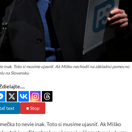
ie inak. Toto si musíme ujasniť. Ak Miško nechodil na základnú pomocnú
olu na Slovensku
Zdielajte....
tať text
■ Stop
mečka to nevie inak. Toto si musíme ujasniť. Ak Miško