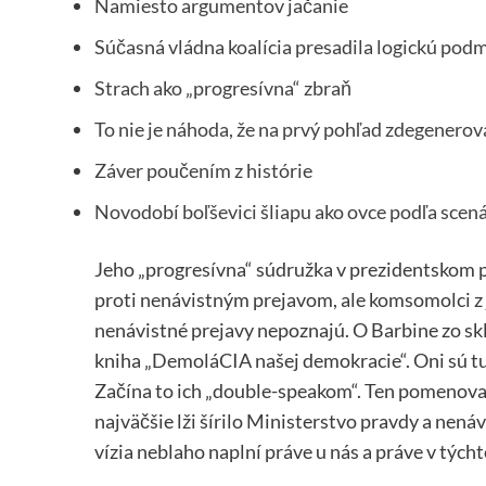
Namiesto argumentov jačanie
Súčasná vládna koalícia presadila logickú pod
Strach ako „progresívna“ zbraň
To nie je náhoda, že na prvý pohľad zdegenero
Záver poučením z histórie
Novodobí boľševici šliapu ako ovce podľa scená
Jeho „progresívna“ súdružka v prezidentskom pa
proti nenávistným prejavom, ale komsomolci z j
nenávistné prejavy nepoznajú. O Barbine zo sk
kniha „DemoláCIA našej demokracie“. Oni sú tu
Začína to ich „double-speakom“. Ten pomenova
najväčšie lži šírilo Ministerstvo pravdy a nenáv
vízia neblaho naplní práve u nás a práve v tých