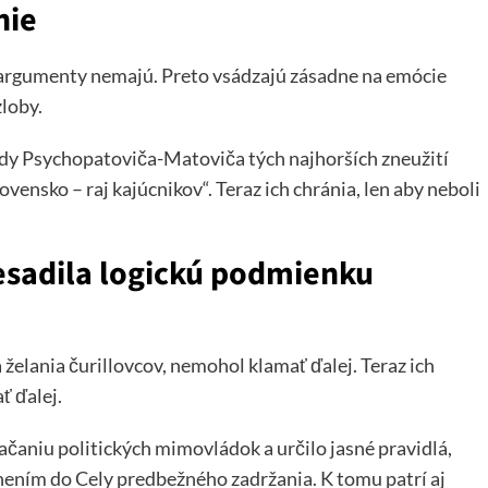
nie
i argumenty nemajú. Preto vsádzajú zásadne na emócie
zloby.
vlády Psychopatoviča-Matoviča tých najhorších zneužití
vensko – raj kajúcnikov“. Teraz ich chránia, len aby neboli
esadila logickú podmienku
 želania čurillovcov, nemohol klamať ďalej. Teraz ich
ť ďalej.
jačaniu politických mimovládok a určilo jasné pravidlá,
nením do Cely predbežného zadržania. K tomu patrí aj