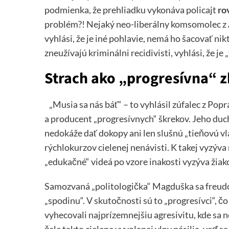
podmienka, že prehliadku vykonáva policajt
ro
problém?! Nejaký neo-liberálny komsomolec z A
vyhlási, že je iné pohlavie, nemá ho šacovať nikt
zneužívajú kriminálni recidivisti, vyhlási, že je
Strach ako „progresívna“ 
„Musia sa nás báť“ – to vyhlásil zúfalec z Popra
a producent „progresívnych“ škrekov. Jeho duc
nedokáže dať dokopy ani len slušnú „tieňovú 
rýchlokurzov cielenej nenávisti. K takej vyzýva
„edukačné“ videá po vzore inakosti vyzýva žiako
Samozvaná „politologička“ Magduška sa freudov
„spodinu“. V skutočnosti sú to „progresívci“, č
vyhecovali najprízemnejšiu agresivitu, kde sa 