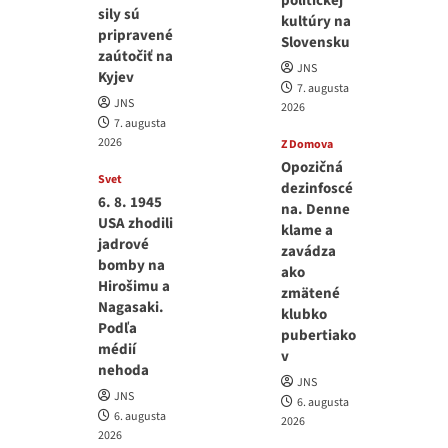
politickej
sily sú
kultúry na
pripravené
Slovensku
zaútočiť na
JNS
Kyjev
7. augusta
JNS
2026
7. augusta
2026
Z Domova
Opozičná
Svet
dezinfoscé
6. 8. 1945
na. Denne
USA zhodili
klame a
jadrové
zavádza
bomby na
ako
Hirošimu a
zmätené
Nagasaki.
klubko
Podľa
pubertiako
médií
v
nehoda
JNS
JNS
6. augusta
6. augusta
2026
2026