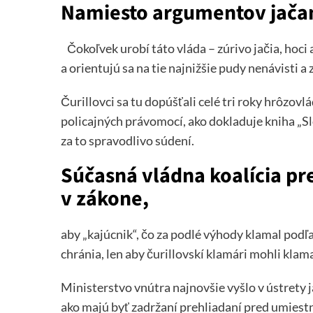
Namiesto argumentov jača
Čokoľvek urobí táto vláda – zúrivo jačia, hoc
a orientujú sa na tie najnižšie pudy nenávisti a 
Čurillovci sa tu dopúšťali celé tri roky hrôzo
policajných právomocí, ako dokladuje kniha „Slo
za to spravodlivo súdení.
Súčasná vládna koalícia pr
v zákone,
aby „kajúcnik“, čo za podlé výhody klamal podľa
chránia, len aby čurillovskí klamári mohli klama
Ministerstvo vnútra najnovšie vyšlo v ústrety 
ako majú byť zadržaní prehliadaní pred umiest