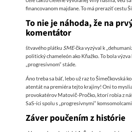
čele takto cielene vyvolanej vlny násilia, veď 
financovanom majdane. To má preraziť cestu 
To nie je náhoda, že na pr
komentátor
štvavého plátku
SME
-čka vyzýval k „dehumanizác
politický chameleón ako Kňažko. To bola výzva 
„progresívnom“ stáde.
Áno treba sa báť, lebo už raz to Šimečkovská
atentát na premiéra tejto krajiny! Oni to mysli
provokatérov Matovič-Pročko, ktorí robia z ná
SaS-íci spolu s „progresívnymi“ komsomolcami 
Záver poučením z histórie