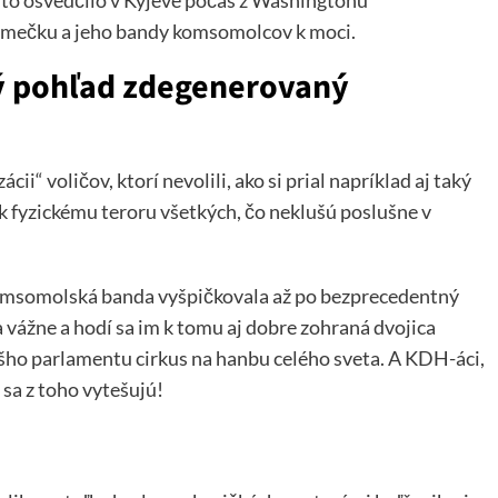
sa to osvedčilo v Kyjeve počas z Washingtonu
Šimečku a jeho bandy komsomolcov k moci.
vý pohľad zdegenerovaný
ii“ voličov, ktorí nevolili, ako si prial napríklad aj taký
k fyzickému teroru všetkých, čo neklušú poslušne v
 komsomolská banda vyšpičkovala až po bezprecedentný
a vážne a hodí sa im k tomu aj dobre zohraná dvojica
šho parlamentu cirkus na hanbu celého sveta. A KDH-áci,
sa z toho vytešujú!