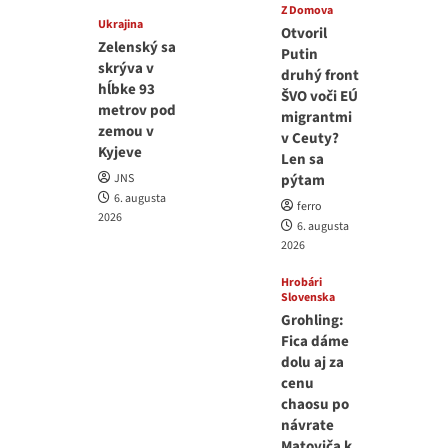
Z Domova
Ukrajina
Otvoril
Zelenský sa
Putin
skrýva v
druhý front
hĺbke 93
ŠVO voči EÚ
metrov pod
migrantmi
zemou v
v Ceuty?
Kyjeve
Len sa
JNS
pýtam
6. augusta
ferro
2026
6. augusta
2026
Hrobári
Slovenska
Grohling:
Fica dáme
dolu aj za
cenu
chaosu po
návrate
Matoviča k