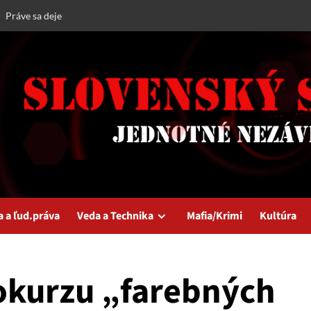
Práve sa deje
a a ľud.práva
Veda a Technika
Mafia/Krimi
Kultúra
okurzu „farebných