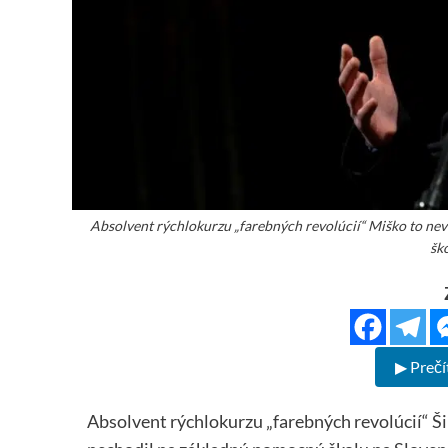
Absolvent rýchlokurzu „farebných revolúcií“ Miško to nev
šk
▶ Prečí
Absolvent rýchlokurzu „farebných revolúcií“ Ši