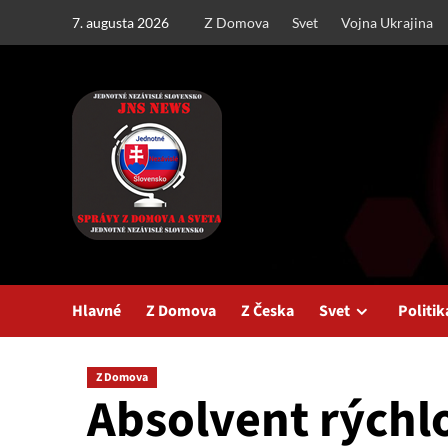
Skip
7. augusta 2026
Z Domova
Svet
Vojna Ukrajina
to
content
Hlavné
Z Domova
Z Česka
Svet
Politik
Z Domova
Absolvent rýchl