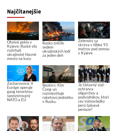
Najčítanejšie
Zelenský sa
Ohnivé peklo v
Rusko zničilo
skrýva v hĺbke 93
Kyjeve: Ruské sily
sedem
metrov pod zemou
roztrhali
ukrajinských lodí
v Kyjeve
ukrajinské hlavné
za jeden deň
mesto na kusy
Zacharovová: V
Je Ústavný súd -
Reuters: Kim
Európe operuje
ochranca
Čong-un
gang teroristov
oligarchov a
rozmiestňuje
sponzorovaný
podvodníkov, ktorí
raketovú jednotku
NATO a EÚ
cez mimovládky
v Rusku.
perú špinavé
peniaze?