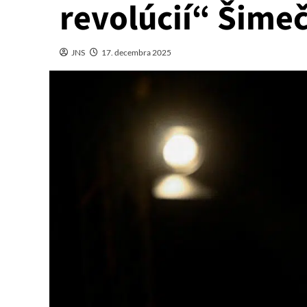
revolúcií“ Šimeč
JNS
17. decembra 2025