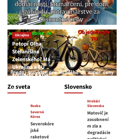
Ukrajina
Potopí Oľha
Stefanišina
Zelenského? Má
Ukrajina a EU
korupciu v krvi?
JNS
Zo sveta
Slovensko
7. augusta 2026
Hrobári
Rusko
Slovenska
Severná
Matovič je
Kórea
zosobnení
Severokóre
m zla a
jské
degradácie
raketové