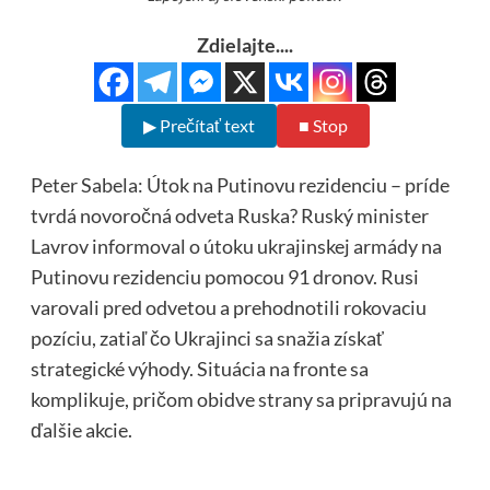
Zdielajte....
▶ Prečítať text
■ Stop
Peter Sabela: Útok na Putinovu rezidenciu – príde
tvrdá novoročná odveta Ruska? Ruský minister
Lavrov informoval o útoku ukrajinskej armády na
Putinovu rezidenciu pomocou 91 dronov. Rusi
varovali pred odvetou a prehodnotili rokovaciu
pozíciu, zatiaľ čo Ukrajinci sa snažia získať
strategické výhody. Situácia na fronte sa
komplikuje, pričom obidve strany sa pripravujú na
ďalšie akcie.