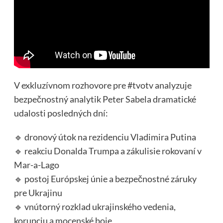
V exkluzívnom rozhovore pre #tvotv analyzuje
bezpečnostný analytik Peter Sabela dramatické
udalosti posledných dní:
🔹 dronový útok na rezidenciu Vladimira Putina
🔹 reakciu Donalda Trumpa a zákulisie rokovaní v
Mar-a-Lago
🔹 postoj Európskej únie a bezpečnostné záruky
pre Ukrajinu
🔹 vnútorný rozklad ukrajinského vedenia,
korupciu a mocenské boje