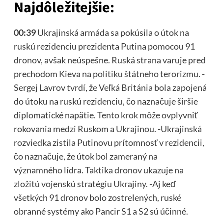
Najdôležitejšie:
00:39
Ukrajinská armáda sa pokúsila o útok na
ruskú rezidenciu prezidenta Putina pomocou 91
dronov, avšak neúspešne. Ruská strana varuje pred
prechodom Kieva na politiku štátneho terorizmu. -
Sergej Lavrov tvrdí, že Veľká Británia bola zapojená
do útoku na ruskú rezidenciu, čo naznačuje širšie
diplomatické napätie. Tento krok môže ovplyvniť
rokovania medzi Ruskom a Ukrajinou. -Ukrajinská
rozviedka zistila Putinovu prítomnosť v rezidencii,
čo naznačuje, že útok bol zameraný na
významného lídra. Taktika dronov ukazuje na
zložitú vojenskú stratégiu Ukrajiny. -Aj keď
všetkých 91 dronov bolo zostrelených, ruské
obranné systémy ako Pancir S1 a S2 sú účinné.