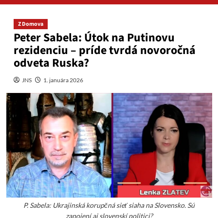
Z Domova
Peter Sabela: Útok na Putinovu
rezidenciu – príde tvrdá novoročná
odveta Ruska?
JNS
1. januára 2026
P. Sabela: Ukrajinská korupčná sieť siaha na Slovensko. Sú
zapojení aj slovenskí politici?