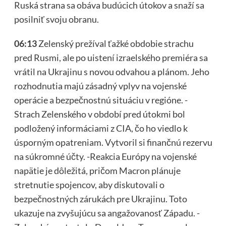
Ruská strana sa obáva budúcich útokov a snaží sa
posilniť svoju obranu.
06:13
Zelenský prežíval ťažké obdobie strachu
pred Rusmi, ale po uistení izraelského premiéra sa
vrátil na Ukrajinu s novou odvahou a plánom. Jeho
rozhodnutia majú zásadný vplyv na vojenské
operácie a bezpečnostnú situáciu v regióne. -
Strach Zelenského v období pred útokmi bol
podložený informáciami z CIA, čo ho viedlo k
úsporným opatreniam. Vytvoril si finančnú rezervu
na súkromné účty. -Reakcia Európy na vojenské
napätie je dôležitá, pričom Macron plánuje
stretnutie spojencov, aby diskutovali o
bezpečnostných zárukách pre Ukrajinu. Toto
ukazuje na zvyšujúcu sa angažovanosť Západu. -