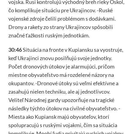
vojska. Rusi kontrolujú východný breh rieky Oskol,
čo komplikuje situáciu pre Ukrajincov. -Ruské
vojenské zdroje čelili problémom s dodávkami.
Drony a rakety zo strany Ukrajincov spôsobili
značné ťažkosti ruským jednotkám.
30:46
Situácia na fronte v Kupiansku sa vyostruje,
keď Ukrajinci znovu posilňujú svoje jednotky.
Počet dronových útokov je alarmujúci, pričom
miestne obyvateľstvo má rozdelené názory na
okupantov. -Dronové útoky sú veľmi efektívne a
zasahujú nielen techniku, ale aj jednotlivcov.
Veliteľ Národnej gardy upozorňuje na tragické
následky týchto útokov na civilné obyvateľstvo. -
Miesta ako Kupiansk majú obyvateľov, ktorí
spolupracujú s ruskými vojakmi, čím sa situácia
komplikuje. Mnohí ľudia privítajú ruských vojakov