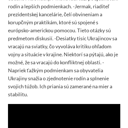
rodín a lepších podmienkach. -Jermak, riaditeľ
prezidentskej kancelárie, čelí obvineniam a
korupčným praktikám, ktoré sú spojené s
európsko-americkou pomocou. Tieto otázky sú
predmetom diskusií. -Desiatky tisíc Ukrajincov sa
vracajú na sviatky, čo vyvoláva kritiku ohľadom
vojny a situácie v krajine. Niektorí sa pýtajú, ako je
možné, že sa vracajú do konfliktnej oblasti. -
Napriek ťažkým podmienkam sa obyvatelia
Ukrajiny snažia o zjednotenie rodín a splnenie
svojich túžob. Ich priania sú zamerané na mier a
stabilitu.