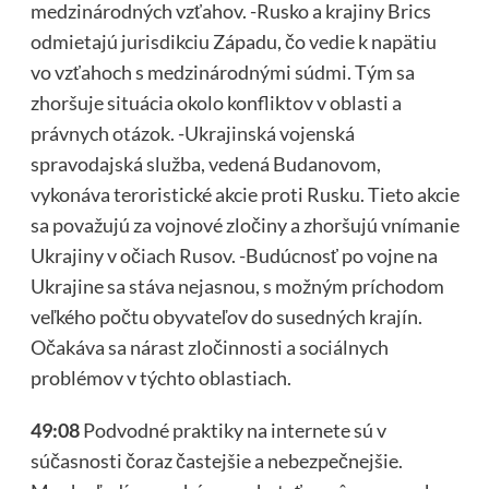
medzinárodných vzťahov. -Rusko a krajiny Brics
odmietajú jurisdikciu Západu, čo vedie k napätiu
vo vzťahoch s medzinárodnými súdmi. Tým sa
zhoršuje situácia okolo konfliktov v oblasti a
právnych otázok. -Ukrajinská vojenská
spravodajská služba, vedená Budanovom,
vykonáva teroristické akcie proti Rusku. Tieto akcie
sa považujú za vojnové zločiny a zhoršujú vnímanie
Ukrajiny v očiach Rusov. -Budúcnosť po vojne na
Ukrajine sa stáva nejasnou, s možným príchodom
veľkého počtu obyvateľov do susedných krajín.
Očakáva sa nárast zločinnosti a sociálnych
problémov v týchto oblastiach.
49:08
Podvodné praktiky na internete sú v
súčasnosti čoraz častejšie a nebezpečnejšie.