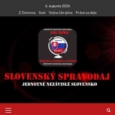
Skip
6. augusta 2026
to
Z Domova
Svet
Vojna Ukrajina
Práve sa deje
content
Primary
Menu