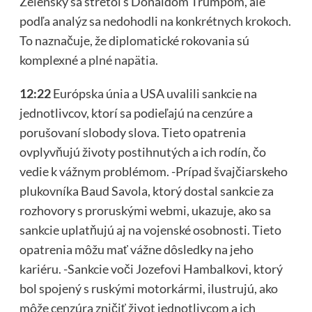
Zelenský sa stretol s Donaldom Trumpom, ale
podľa analýz sa nedohodli na konkrétnych krokoch.
To naznačuje, že diplomatické rokovania sú
komplexné a
plné napätia.
12:22
Európska únia a USA uvalili sankcie na
jednotlivcov, ktorí sa podieľajú na cenzúre a
porušovaní slobody slova. Tieto opatrenia
ovplyvňujú životy postihnutých a ich rodín, čo
vedie k vážnym problémom. -Prípad švajčiarskeho
plukovníka Baud Savola, ktorý dostal sankcie za
rozhovory s proruskými webmi, ukazuje, ako sa
sankcie uplatňujú aj na vojenské osobnosti. Tieto
opatrenia môžu mať vážne dôsledky na jeho
kariéru. -Sankcie voči Jozefovi Hambalkovi, ktorý
bol spojený s ruskými motorkármi, ilustrujú, ako
môže cenzúra zničiť život jednotlivcom a ich