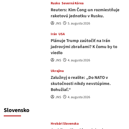
Rusko
Severná Kórea
Reuters: Kim Čong-un rozmiestňuje
raketovú jednotku v Rusku.
JNS
5. augusta 2026
Irán
USA
Plánuje Trump zaútočiť na Irán
jadrovými zbraňami? K čomu by to
viedlo
JNS
4. augusta 2026
Ukrajina
Zalužnyj o realite: „Do NATO v
skutočnosti nikdy nevstúpime.
Bohužiaľ.“
JNS
4. augusta 2026
Slovensko
Hrobári Slovenska