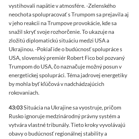
vystihovali napätie v atmosfére. -Zelenského
neochota spolupracovať s Trumpom sa prejavila aj
v jeho reakcii na Trumpove provokácie, kde sa
snažil skryť svoje rozhorčenie. To ukazuje na
zložitú diplomatickú situáciu medzi USA a
Ukrajinou. -Pokiaľ ide o budúcnosť spolupráce s
USA, slovenský premiér Robert Fico bol pozvaný
Trumpom do USA, čo naznačuje možný posun v
energetickej spolupráci. Téma jadrovej energetiky
by mohla byť kľúčová v nadchádzajúcich
rokovaniach.
43:03
Situácia na Ukrajine sa vyostruje, pričom
Rusko ignoruje medzinárodný právny systém a
vytvára vlastné tribunály. Tieto kroky vyvolávajú
obavy o budúcnosť regionálnej stability a