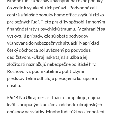
Mnoho ľudí sa necháva nachytať na rôzne ponuky,
čo vedie k vylákaniu ich peňazí. -Podvodné call
centrá a falošné ponuky home office zvyšujú riziko
pre bežných ľudí. Tieto praktiky spôsobili mnohým
finančné straty a psychickú traumu. -V zahraničí sa
vyskytujú prípady, kde sú obete podvodov
vťahované do nebezpečných situácií. Napríklad
český dôchodca bol uväznený po podvode s
dedičstvom. -Ukrajinská tajná služba a jej
zložitosti naznačujú nebezpečné politické hry.
Rozhovory s podnikateľmi a politickými
predstaviteľmi odhaľujú prepojenia korupcie a
násilia.
55:14
Na Ukrajine sa situácia komplikuje, najmä
kvôli korupčným kauzám a odchodu ukrajinských
občanov na sviatky. Mnoho ľudí túži po zjednotení