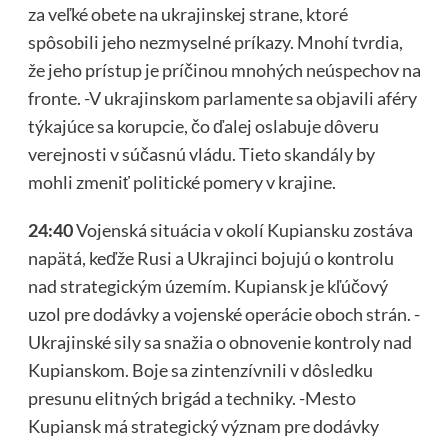
za veľké obete na ukrajinskej strane, ktoré
spôsobili jeho nezmyselné príkazy. Mnohí tvrdia,
že jeho prístup je príčinou mnohých neúspechov na
fronte. -V ukrajinskom parlamente sa objavili aféry
týkajúce sa korupcie, čo ďalej oslabuje dôveru
verejnosti v súčasnú vládu. Tieto skandály by
mohli zmeniť politické pomery v krajine.
24:40
Vojenská situácia v okolí Kupiansku zostáva
napätá, keďže Rusi a Ukrajinci bojujú o kontrolu
nad strategickým územím. Kupiansk je kľúčový
uzol pre dodávky a vojenské operácie oboch strán. -
Ukrajinské sily sa snažia o obnovenie kontroly nad
Kupianskom. Boje sa zintenzívnili v dôsledku
presunu elitných brigád a techniky. -Mesto
Kupiansk má strategický význam pre dodávky