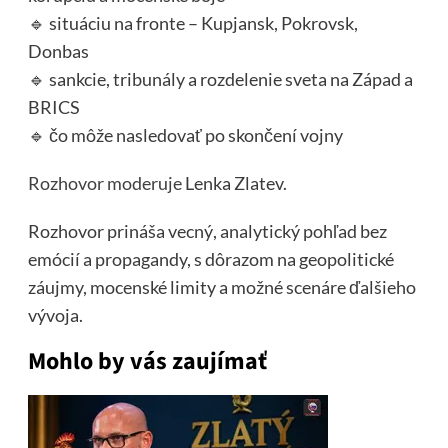
🔹 situáciu na fronte – Kupjansk, Pokrovsk,
Donbas
🔹 sankcie, tribunály a rozdelenie sveta na Západ a
BRICS
🔹 čo môže nasledovať po skončení vojny
Rozhovor moderuje
Lenka Zlatev.
Rozhovor prináša vecný, analytický pohľad bez
emócií a propagandy, s dôrazom na geopolitické
záujmy, mocenské limity a možné scenáre ďalšieho
vývoja.
Mohlo by vás zaujímať