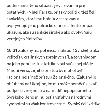
podnikaniu. Jeho situácia je varovaním pre
ostatných. -Nigel Farage, britský politik, tiež čelí
sankciám, ktoré mu bránia v cestovaní a
ovplyvňujú jeho politickú činnosť. Tento prípad
ukazuje, aké sú sankcie široké a ako ovplyvňujú
verejných činiteľov.
18:31
Zalužný má potenciál nahradiť Syrského ako
veliteľa ukrajinských zbrojných síl, a to vzhľadom
na jeho popularitu a kritiku voči súčasnej vláde.
Mnohí veria, že jeho prístup by mohol byť
racionálnejší než prístup Zelenského. -Zalužný je
obľúbený na Ukrajine, čo mu môže pomôcť získať
podporu verejnosti a nahradiť nepopulárneho
Syrského. Jeho minulosť a vzťahy s národnými
symbolmi sú však kontroverzné. -Syrský čelí kritike