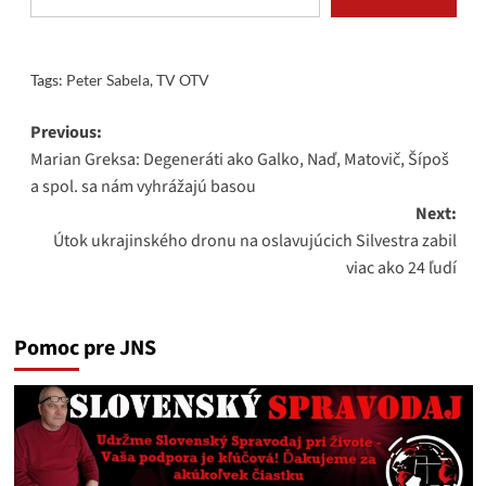
Tags:
Peter Sabela
,
TV OTV
Post
Previous:
Marian Greksa: Degeneráti ako Galko, Naď, Matovič, Šípoš
navigation
a spol. sa nám vyhrážajú basou
Next:
Útok ukrajinského dronu na oslavujúcich Silvestra zabil
viac ako 24 ľudí
Pomoc pre JNS