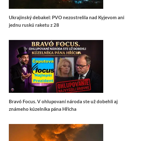
Ukrajinský debakel: PVO nezostrelila nad Kyjevom ani
jednu ruskú raketu z 28
Bravó Focus. V ohlupovaní národa ste už dobehli aj
známeho kúzelníka pána Hřícha