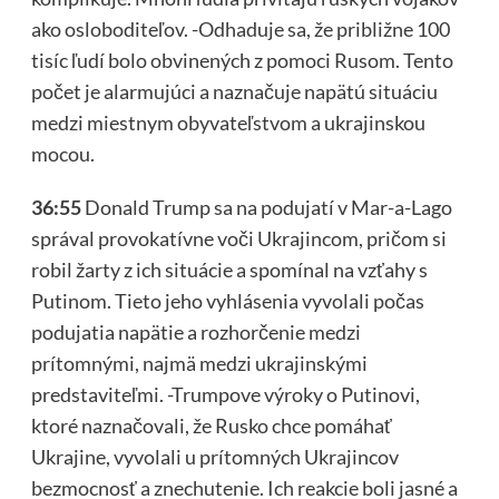
ako osloboditeľov. -Odhaduje sa, že približne 100
tisíc ľudí bolo obvinených z pomoci Rusom. Tento
počet je alarmujúci a naznačuje napätú situáciu
medzi miestnym obyvateľstvom a ukrajinskou
mocou.
36:55
Donald Trump sa na podujatí v Mar-a-Lago
správal provokatívne voči Ukrajincom, pričom si
robil žarty z ich situácie a spomínal na vzťahy s
Putinom. Tieto jeho vyhlásenia vyvolali počas
podujatia napätie a rozhorčenie medzi
prítomnými, najmä medzi ukrajinskými
predstaviteľmi. -Trumpove výroky o Putinovi,
ktoré naznačovali, že Rusko chce pomáhať
Ukrajine, vyvolali u prítomných Ukrajincov
bezmocnosť a znechutenie. Ich reakcie boli jasné a