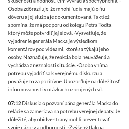
skúsenosti a hodnosť, čím vyvracia spochybnenia. -
Osoba zdôrazňuje, že mnohí ľudia majú o ňu
dôveru a jej služba je dokumentovaná. Taktiež
spomína, že má podporu od kolegu Petra Todta,
ktorý môže potvrdiť jej slová. -Vysvetľuje, že
vyjadrenie generála Macka je výsledkom
komentárov pod videami, ktoré sa týkajú jeho
osoby. Naznačuje, že reakcia bola neuvážená a
vychádza z neznalosti situácie. -Osoba vníma
potrebu vyjadriť sa k verejnému diskurzu a
považuje to za pozitívne. Upozorňuje na dôležitosť
informovanosti v otázkach ozbrojených síl.
07:12
Diskusia o pozvaní pána generála Macka do
relácie sa zameriava na potrebu verejnej debaty. Je
dôležité, aby obidve strany mohli prezentovať
svoje názory a odbornosti. -Zvýšený tlak na