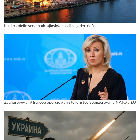
Rusko zničilo sedem ukrajinských lodí za jeden deň
Zacharovová: V Európe operuje gang teroristov sponzorovaný NATO a EÚ