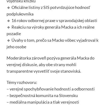
vojenskú knižku
🔹 Oficiálne listiny z SIS potvrdzujúce hodnosť
podplukovníka
🔹 16 rokov odbornej praxe v spravodajskej oblasti
🔹 Reakciu na výroky generála Macka a ich reálne
pozadie
🔹 Úvahy o tom, prečo sa Macko vôbec vyjadroval k
jeho osobe
Moderátorka zároveň pozýva generála Macka do
verejnej diskusie, aby obe strany mohli
transparentne vysvetliť svoje stanoviská.
Témy rozhovoru:
– verejné spochybňovanie hodností a odbornosti
– bezpečnostná komunita na Slovensku
– mediálna manipulácia a tlak verejnosti