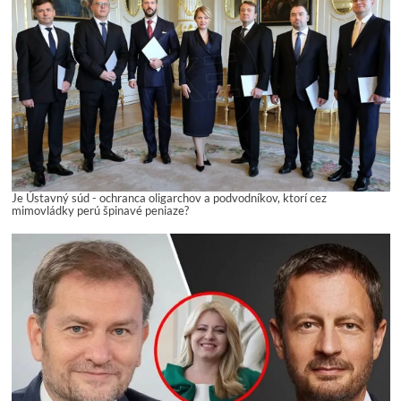
Je Ústavný súd - ochranca oligarchov a podvodníkov, ktorí cez
mimovládky perú špinavé peniaze?