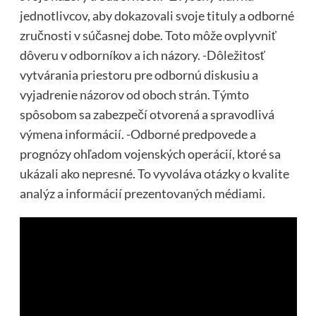
jednotlivcov, aby dokazovali svoje tituly a odborné
zručnosti v súčasnej dobe. Toto môže ovplyvniť
dôveru v odborníkov a ich názory. -Dôležitosť
vytvárania priestoru pre odbornú diskusiu a
vyjadrenie názorov od oboch strán. Týmto
spôsobom sa zabezpečí otvorená a spravodlivá
výmena informácií. -Odborné predpovede a
prognózy ohľadom vojenských operácií, ktoré sa
ukázali ako nepresné. To vyvoláva otázky o kvalite
analýz a informácií prezentovaných médiami.