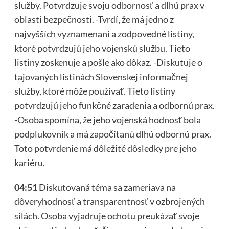
služby. Potvrdzuje svoju odbornosť a dlhú prax v
oblasti bezpečnosti. -Tvrdí, že má jedno z
najvyšších vyznamenaní a zodpovedné listiny,
ktoré potvrdzujú jeho vojenskú službu. Tieto
listiny zoskenuje a pošle ako dôkaz. -Diskutuje o
tajovaných listinách Slovenskej informačnej
služby, ktoré môže používať. Tieto listiny
potvrdzujú jeho funkčné zaradenia a odbornú prax.
-Osoba spomína, že jeho vojenská hodnosť bola
podplukovník a má započítanú dlhú odbornú prax.
Toto potvrdenie má dôležité dôsledky pre jeho
kariéru.
04:51
Diskutovaná téma sa zameriava na
dôveryhodnosť a transparentnosť v ozbrojených
silách. Osoba vyjadruje ochotu preukázať svoje