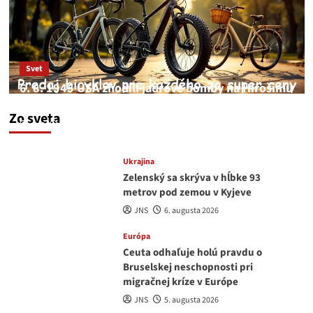
Svet
6. 8. 1945 USA zhodili jadrové bomby na Hirošimu
a Nagasaki. Podľa médií nehoda
Zo sveta
JNS
6. augusta 2026
Ukrajina
Zelenský sa skrýva v hĺbke 93
metrov pod zemou v Kyjeve
JNS
6. augusta 2026
Európa
Ceuta odhaľuje holú pravdu o
Bruselskej neschopnosti pri
migračnej kríze v Európe
JNS
5. augusta 2026