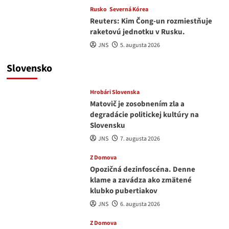
Rusko
Severná Kórea
Reuters: Kim Čong-un rozmiestňuje
raketovú jednotku v Rusku.
JNS
5. augusta 2026
Slovensko
Hrobári Slovenska
Matovič je zosobnením zla a
degradácie politickej kultúry na
Slovensku
JNS
7. augusta 2026
Z Domova
Opozičná dezinfoscéna. Denne
klame a zavádza ako zmätené
klubko pubertiakov
JNS
6. augusta 2026
Z Domova