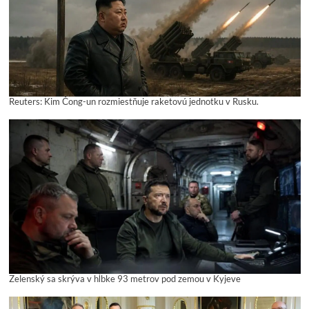
Reuters: Kim Čong-un rozmiestňuje raketovú jednotku v Rusku.
Zelenský sa skrýva v hĺbke 93 metrov pod zemou v Kyjeve