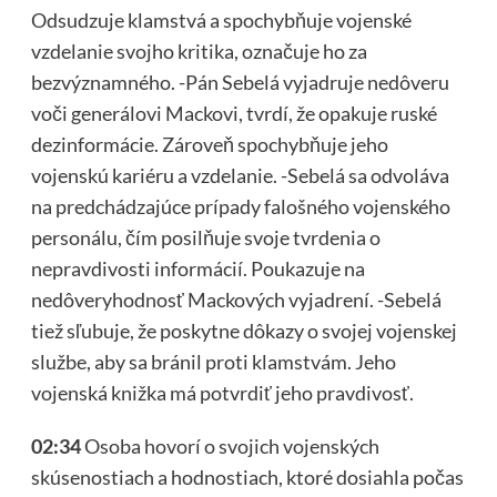
Odsudzuje klamstvá a spochybňuje vojenské
vzdelanie svojho kritika, označuje ho za
bezvýznamného. -Pán Sebelá vyjadruje nedôveru
voči generálovi Mackovi, tvrdí, že opakuje ruské
dezinformácie. Zároveň spochybňuje jeho
vojenskú kariéru a vzdelanie. -Sebelá sa odvoláva
na predchádzajúce prípady falošného vojenského
personálu, čím posilňuje svoje tvrdenia o
nepravdivosti informácií. Poukazuje na
nedôveryhodnosť Mackových vyjadrení. -Sebelá
tiež sľubuje, že poskytne dôkazy o svojej vojenskej
službe, aby sa bránil proti klamstvám. Jeho
vojenská knižka má potvrdiť jeho pravdivosť.
02:34
Osoba hovorí o svojich vojenských
skúsenostiach a hodnostiach, ktoré dosiahla počas