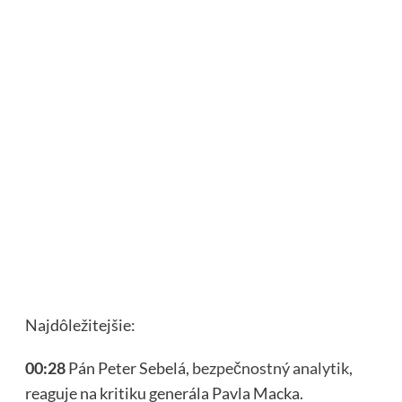
Najdôležitejšie:
00:28
Pán Peter Sebelá,
bezpečnos
t
ný analytik
,
reaguje na kritiku generála Pavla Macka.