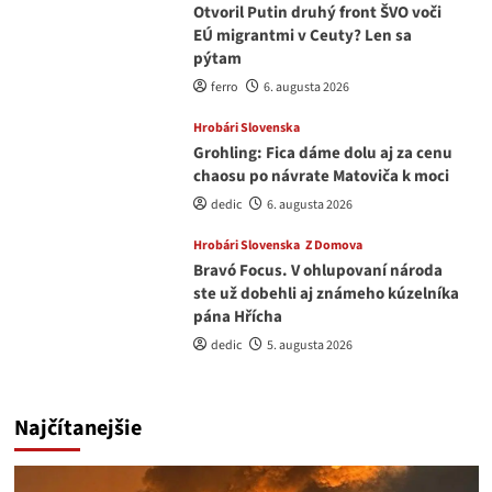
Otvoril Putin druhý front ŠVO voči
EÚ migrantmi v Ceuty? Len sa
pýtam
ferro
6. augusta 2026
Hrobári Slovenska
Grohling: Fica dáme dolu aj za cenu
chaosu po návrate Matoviča k moci
dedic
6. augusta 2026
Hrobári Slovenska
Z Domova
Bravó Focus. V ohlupovaní národa
ste už dobehli aj známeho kúzelníka
pána Hřícha
dedic
5. augusta 2026
Najčítanejšie