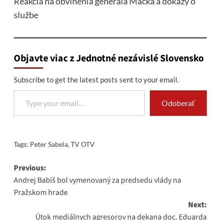
Reakcia na obvinenia generála Macka a dôkazy o
službe
Objavte viac z Jednotné nezávislé Slovensko
Subscribe to get the latest posts sent to your email.
Type your email…
Odoberať
Tags:
Peter Sabela
,
TV OTV
Post
Previous:
Andrej Babiš bol vymenovaný za predsedu vlády na
navigation
Pražskom hrade
Next:
Útok mediálnych agresorov na dekana doc. Eduarda