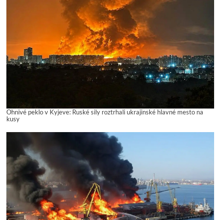
Ohnivé peklo v Kyjeve: Ruské sily roztrhali ukrajinské hlavné mesto na
kusy