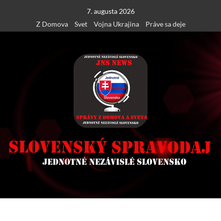
Skip
7. augusta 2026
to
Z Domova
Svet
Vojna Ukrajina
Práve sa deje
content