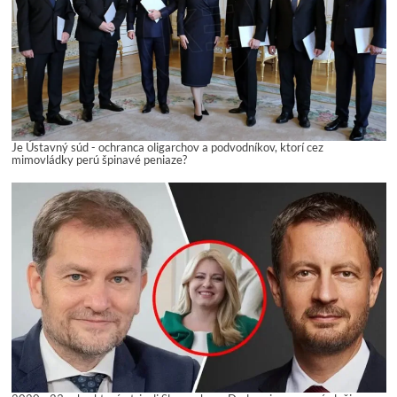
Je Ústavný súd - ochranca oligarchov a podvodníkov, ktorí cez
mimovládky perú špinavé peniaze?