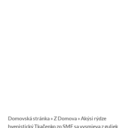
Domovská stránka
»
Z Domova
»
Akýsi rýdze
hyenistický Tkačenko zo SME sa vysmieva z guliek