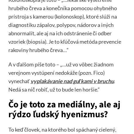
hrubého čreva a konečníka pomocou ohybného
prístroja s kamerou (kolonoskop), ktoré slúži na
diagnostiku zápalov, polypov, nádorov a iných
abnormalít, ale aj na ich odstránenie či odber
vzoriek (biopsia). Je to kľúčová metóda prevencie
rakoviny hrubého čreva…“
A v ďalšom píše toto – „…už vo vôbec žiadnom
verejnom vystúpení nedokáže (pozn. Fico)
vynechať
vyplakávanie nad guľkami v bruchu
.
Nedá sa nič robiť, už to bude len horšie.“
Čo je toto za mediálny, ale aj
rýdzo ľudský hyenizmus?
To keď človek, na ktorého bol spáchaný cielený,