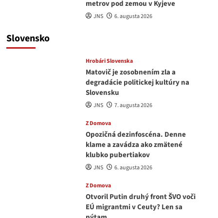
metrov pod zemou v Kyjeve
JNS
6. augusta 2026
Slovensko
Hrobári Slovenska
Matovič je zosobnením zla a
degradácie politickej kultúry na
Slovensku
JNS
7. augusta 2026
Z Domova
Opozičná dezinfoscéna. Denne
klame a zavádza ako zmätené
klubko pubertiakov
JNS
6. augusta 2026
Z Domova
Otvoril Putin druhý front ŠVO voči
EÚ migrantmi v Ceuty? Len sa
pýtam