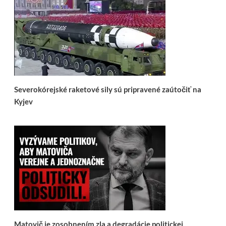
Severokórejské raketové sily sú pripravené zaútočiť na
Kyjev
Matovič je zosobnením zla a degradácie politickej