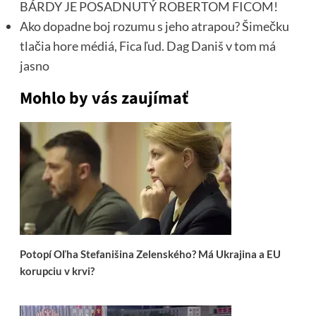
BÁRDY JE POSADNUTÝ ROBERTOM FICOM!
Ako dopadne boj rozumu s jeho atrapou? Šimečku
tlačia hore médiá, Fica ľud. Dag Daniš v tom má
jasno
Mohlo by vás zaujímať
Potopí Oľha Stefanišina Zelenského? Má Ukrajina a EU
korupciu v krvi?