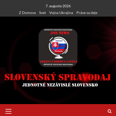
Skip
7. augusta 2026
to
Z Domova
Svet
Vojna Ukrajina
Práve sa deje
content
Primary
Menu