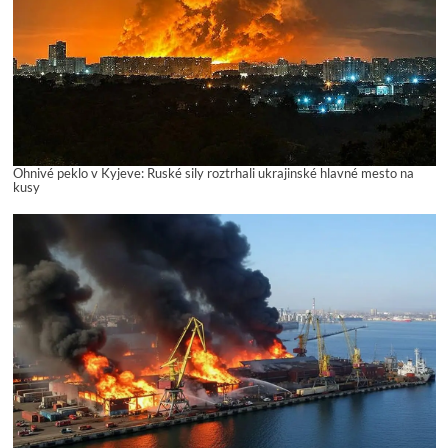
Ohnivé peklo v Kyjeve: Ruské sily roztrhali ukrajinské hlavné mesto na
kusy