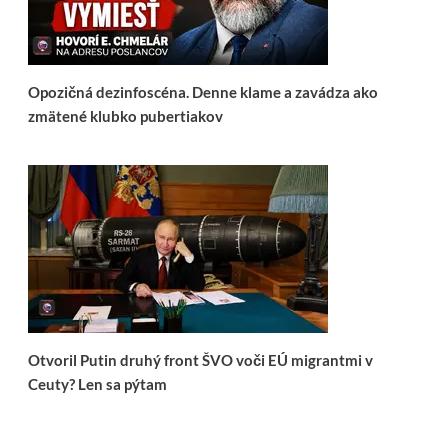
Opozičná dezinfoscéna. Denne klame a zavádza ako
zmätené klubko pubertiakov
Otvoril Putin druhý front ŠVO voči EÚ migrantmi v
Ceuty? Len sa pýtam