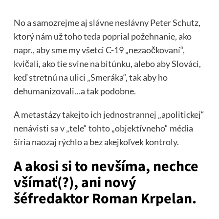
No a samozrejme aj slávne neslávny Peter Schutz,
ktorý nám už toho teda poprial požehnanie, ako
napr., aby sme my všetci C-19 „nezaočkovaní“,
kvičali, ako tie svine na bitúnku, alebo aby Slováci,
keď stretnú na ulici „Smeráka“, tak aby ho
dehumanizovali…a tak podobne.
A metastázy takejto ich jednostrannej „apolitickej“
nenávisti sa v „tele“ tohto „objektívneho“ média
šíria naozaj rýchlo a bez akejkoľvek kontroly.
A akosi si to nevšíma, nechce
všímať(?), ani nový
šéfredaktor Roman Krpelan.