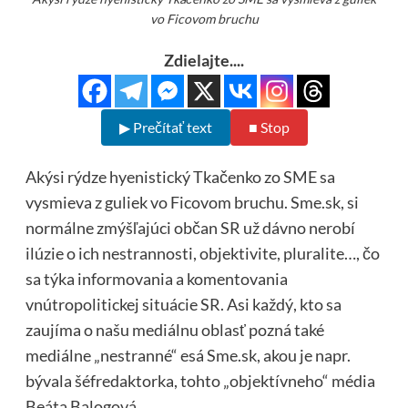
vo Ficovom bruchu
Zdielajte....
▶ Prečítať text
■ Stop
Akýsi rýdze hyenistický Tkačenko zo SME sa
vysmieva z guliek vo Ficovom bruchu. Sme.sk, si
normálne zmýšľajúci občan SR už dávno nerobí
ilúzie o ich nestrannosti, objektivite, pluralite…, čo
sa týka informovania a komentovania
vnútropolitickej situácie SR. Asi každý, kto sa
zaujíma o našu mediálnu oblasť pozná také
mediálne „nestranné“ esá Sme.sk, akou je napr.
bývala šéfredaktorka, tohto „objektívneho“ média
Beáta Balogová.