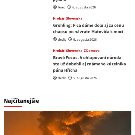
ferro
6. augusta 2026
Hrobári Slovenska
Grohling: Fica dáme dolu aj za cenu
chaosu po návrate Matoviča k moci
dedic
6. augusta 2026
Hrobári Slovenska
Z Domova
Bravó Focus. V ohlupovaní národa
ste už dobehli aj známeho kúzelníka
pána Hřícha
dedic
5. augusta 2026
Najčítanejšie