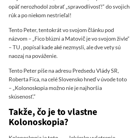
opäť nerozhodol zobrať „spravodlivosť!“ do svojich
rúk a po niekom nestrieľal!
Tento Peter, tentokrát vo svojom článku pod
názvom – „Fico blúzni a Matovič je vo svojom živle“
–
TU
, popísal kade aké nezmysli, ale dve vety sú
naozaj na pováženie.
Tento Peter píše na adresu Predsedu Vlády SR,
Roberta Fica, na celé Slovensko hneď v úvode toto
– „Kolonoskopia možno nie je najhoršia
skúsenosť.“
Takže, čo je to vlastne
Kolonoskopia?
Kolonoskopia je toto – „…lekárske vyšetrenie