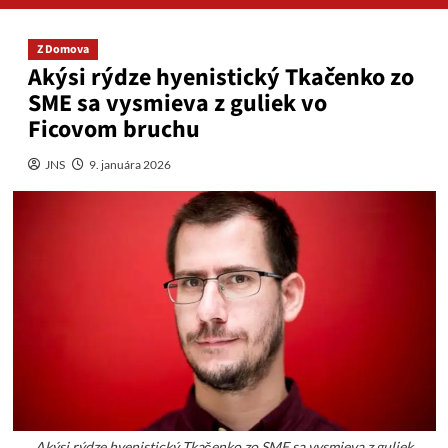
Z Domova
Akýsi rýdze hyenistický Tkačenko zo
SME sa vysmieva z guliek vo
Ficovom bruchu
JNS
9. januára 2026
Akýsi rýdze hyenistický Tkačenko zo SME sa vysmieva z guliek