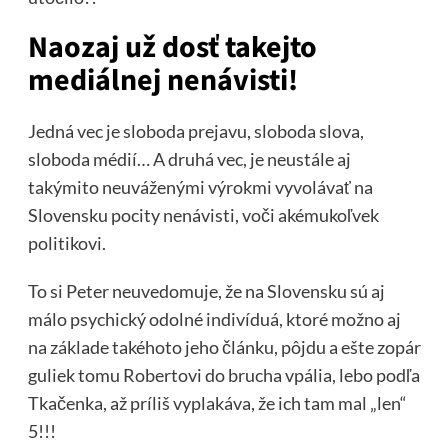
Naozaj už dosť takejto
mediálnej nenávisti!
Jedná vec je sloboda prejavu, sloboda slova,
sloboda médií… A druhá vec, je neustále aj
takýmito neuváženými výrokmi vyvolávať na
Slovensku pocity nenávisti, voči akémukoľvek
politikovi.
To si Peter neuvedomuje, že na Slovensku sú aj
málo psychický odolné indivíduá, ktoré možno aj
na základe takéhoto jeho článku, pôjdu a ešte zopár
guliek tomu Robertovi do brucha vpália, lebo podľa
Tkačenka, až príliš vyplakáva, že ich tam mal „len“
5!!!