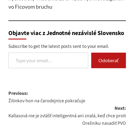
vo Ficovom bruchu
Objavte viac z Jednotné nezávislé Slovensko
Subscribe to get the latest posts sent to your email.
Type your email…
Odoberať
Post
Previous:
Žilinkov hon na čarodejnice pokračuje
navigation
Next:
Kallasová nie je zvlášť inteligentná ani znalá, keď chce proti
Orešniku nasadiť PVO