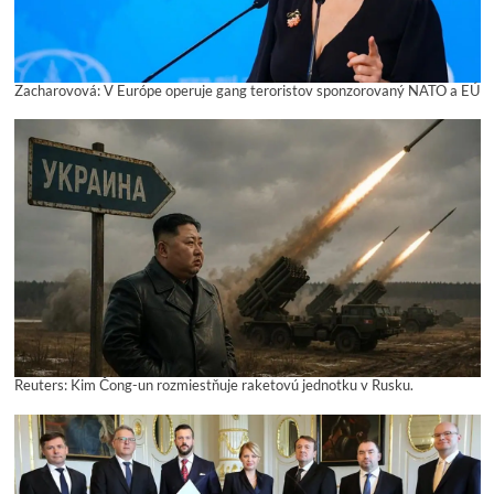
Zacharovová: V Európe operuje gang teroristov sponzorovaný NATO a EÚ
Reuters: Kim Čong-un rozmiestňuje raketovú jednotku v Rusku.