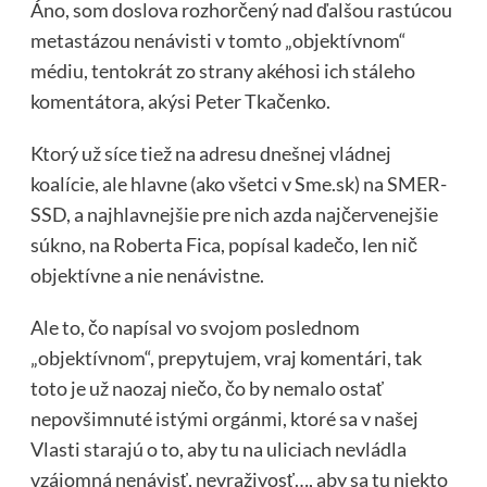
Áno, som doslova rozhorčený nad ďalšou rastúcou
metastázou nenávisti v tomto „objektívnom“
médiu, tentokrát zo strany akéhosi ich stáleho
komentátora, akýsi Peter Tkačenko.
Ktorý už síce tiež na adresu dnešnej vládnej
koalície, ale hlavne (ako všetci v Sme.sk) na SMER-
SSD, a najhlavnejšie pre nich azda najčervenejšie
súkno, na Roberta Fica, popísal kadečo, len nič
objektívne a nie nenávistne.
Ale to, čo napísal vo svojom poslednom
„objektívnom“, prepytujem, vraj komentári, tak
toto je už naozaj niečo, čo by nemalo ostať
nepovšimnuté istými orgánmi, ktoré sa v našej
Vlasti starajú o to, aby tu na uliciach nevládla
vzájomná nenávisť, nevraživosť…, aby sa tu niekto