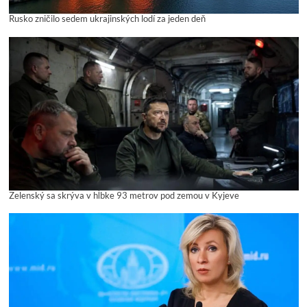
Rusko zničilo sedem ukrajinských lodí za jeden deň
Zelenský sa skrýva v hĺbke 93 metrov pod zemou v Kyjeve