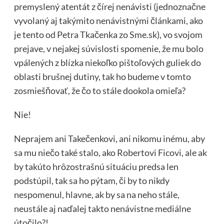
premyslený atentát z čírej nenávisti (jednoznačne
vyvolaný aj takýmito nenávistnými článkami, ako
je tento od Petra Tkačenka zo Sme.sk), vo svojom
prejave, v nejakej súvislosti spomenie, že mu bolo
vpálených z blízka niekoľko pištoľových guliek do
oblasti brušnej dutiny, tak ho budeme v tomto
zosmiešňovať, že čo to stále dookola omieľa?
Nie!
Neprajem ani Takečenkovi, ani nikomu inému, aby
sa mu niečo také stalo, ako Robertovi Ficovi, ale ak
by takúto hrôzostrašnú situáciu predsa len
podstúpil, tak sa ho pýtam, či by to nikdy
nespomenul, hlavne, ak by sa na neho stále,
neustále aj naďalej takto nenávistne mediálne
útočilo?!