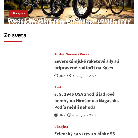
Ukrajina
Potopí Oľha Stefanišina Zelenského? Má Ukrajina
a EU korupciu v krvi?
Zo sveta
JNS
7. augusta 2026
Rusko
Severná Kórea
Severokórejské raketové sily sú
pripravené zaútočiť na Kyjev
JNS
7. augusta 2026
Svet
6. 8. 1945 USA zhodili jadrové
bomby na Hirošimu a Nagasaki.
Podľa médií nehoda
JNS
6. augusta 2026
Ukrajina
Zelenský sa skrýva v hĺbke 93