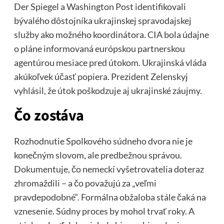
Der Spiegel a Washington Post identifikovali
bývalého dôstojníka ukrajinskej spravodajskej
služby ako možného koordinátora. CIA bola údajne
o pláne informovaná európskou partnerskou
agentúrou mesiace pred útokom. Ukrajinská vláda
akúkoľvek účasť popiera. Prezident Zelenskyj
vyhlásil, že útok poškodzuje aj ukrajinské záujmy.
Čo zostáva
Rozhodnutie Spolkového súdneho dvora nie je
konečným slovom, ale predbežnou správou.
Dokumentuje, čo nemeckí vyšetrovatelia doteraz
zhromaždili – a čo považujú za „veľmi
pravdepodobné“. Formálna obžaloba stále čaká na
vznesenie. Súdny proces by mohol trvať roky. A