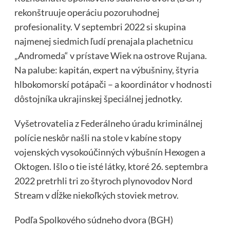
rekonštruuje operáciu pozoruhodnej
profesionality. V septembri 2022 si skupina
najmenej siedmich ľudí prenajala plachetnicu
„Andromeda“ v prístave Wiek na ostrove Rujana.
Na palube: kapitán, expert na výbušniny, štyria
hlbokomorskí potápači – a koordinátor v hodnosti
dôstojníka ukrajinskej špeciálnej jednotky.
Vyšetrovatelia z Federálneho úradu kriminálnej
polície neskôr našli na stole v kabíne stopy
vojenských vysokoúčinných výbušnín Hexogen a
Oktogen. Išlo o tie isté látky, ktoré 26. septembra
2022 pretrhli tri zo štyroch plynovodov Nord
Stream v dĺžke niekoľkých stoviek metrov.
Podľa Spolkového súdneho dvora (BGH)