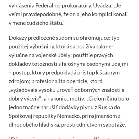
vyhlásenia Federálnej prokuratúry. Uvádza: „Je
veľmi pravdepodobné, že on a jeho komplici konali
v mene cudzieho štátu.“
Dôkazy predložené súdom sú ohromujúce: typ
použitej výbušniny, ktorá sa používa takmer
výlučne na vojenské účely; použitie pravých
dokladov totožnosti s falošnými osobnými údajmi
– postup, ktorý predpokladá prístup k štátnym
zdrojom; profesionalita operácie, ktorá
„vyžadovala vysokú úroveň odborných znalostí a
dobrý výcvik“; a nakoniec motív: „Cieľom činu bolo
jednoznačne narušiť dodávky plynu z Ruska do
Spolkovej republiky Nemecko, prinajmenšom z
dlhodobého hľadiska, prostredníctvom sabotáže.