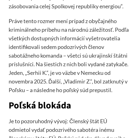
zásobovania celej Spolkovej republiky energiou“.
Práve tento rozmer mení prípad z obyčajného
kriminálneho príbehu na národnú záležitosť. Podľa
všetkých dostupných informácií vyšetrovatelia
identifikovali sedem podozrivých členov
sabotážneho komanda – všetci sú ukrajinskí štátni
príslušníci. Na šiestich z nich boli vydané zatykače.
Jeden, „Serhii K.“, je vo väzbe v Nemecku od
novembra 2025. Ďalší, „Vladimir Z.“, bol zatknutý v
Poľsku – a následne ho poľský súd prepustil.
Poľská blokáda
Je to pozoruhodný vývoj: Členský štát EÚ
odmietol vydať podozrivého sabotéra inému