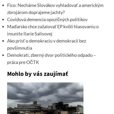
Fico: Necháme Slovákov vyhladovať a americkým
zbrojárom doprajeme jachty?
Covidová demencia opozičných politikov
Maďarsko chce zažalovať EP kvôli hlasovaniu o
imunite Ilarie Salisovej
Ako prísť o demokraciu v demokracii bez
povšimnutia
Demokrati, zberný dvor politického odpadu –
práca pre OČTK
Mohlo by vás zaujímať