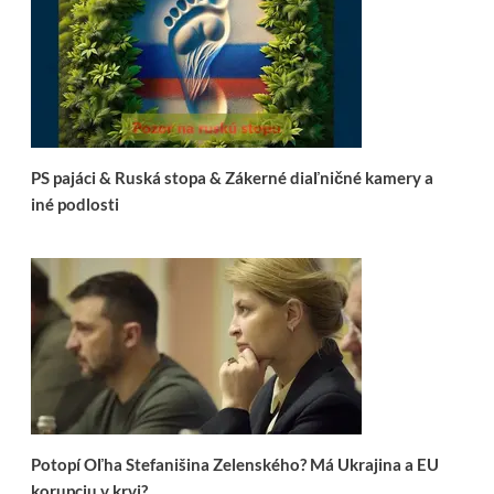
PS pajáci & Ruská stopa & Zákerné diaľničné kamery a
iné podlosti
Potopí Oľha Stefanišina Zelenského? Má Ukrajina a EU
korupciu v krvi?