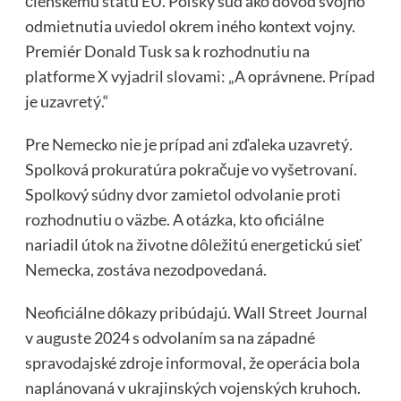
členskému štátu EÚ. Poľský súd ako dôvod svojho
odmietnutia uviedol okrem iného kontext vojny.
Premiér Donald Tusk sa k rozhodnutiu na
platforme X vyjadril slovami: „A oprávnene. Prípad
je uzavretý.“
Pre Nemecko nie je prípad ani zďaleka uzavretý.
Spolková prokuratúra pokračuje vo vyšetrovaní.
Spolkový súdny dvor zamietol odvolanie proti
rozhodnutiu o väzbe. A otázka, kto oficiálne
nariadil útok na životne dôležitú energetickú sieť
Nemecka, zostáva nezodpovedaná.
Neoficiálne dôkazy pribúdajú. Wall Street Journal
v auguste 2024 s odvolaním sa na západné
spravodajské zdroje informoval, že operácia bola
naplánovaná v ukrajinských vojenských kruhoch.