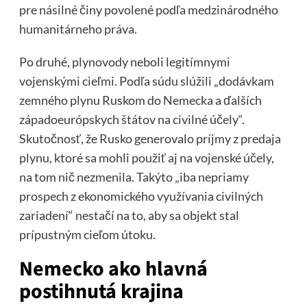
pre násilné činy povolené podľa medzinárodného
humanitárneho práva.
Po druhé, plynovody neboli legitímnymi
vojenskými cieľmi. Podľa súdu slúžili „dodávkam
zemného plynu Ruskom do Nemecka a ďalších
západoeurópskych štátov na civilné účely“.
Skutočnosť, že Rusko generovalo príjmy z predaja
plynu, ktoré sa mohli použiť aj na vojenské účely,
na tom nič nezmenila. Takýto „iba nepriamy
prospech z ekonomického využívania civilných
zariadení“ nestačí na to, aby sa objekt stal
prípustným cieľom útoku.
Nemecko ako hlavná
postihnutá krajina