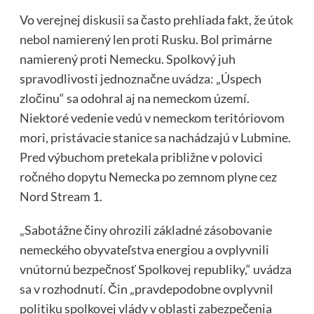
Vo verejnej diskusii sa často prehliada fakt, že útok
nebol namierený len proti Rusku. Bol primárne
namierený proti Nemecku. Spolkový juh
spravodlivosti jednoznačne uvádza: „Úspech
zločinu“ sa odohral aj na nemeckom území.
Niektoré vedenie vedú v nemeckom teritóriovom
mori, pristávacie stanice sa nachádzajú v Lubmine.
Pred výbuchom pretekala približne v polovici
ročného dopytu Nemecka po zemnom plyne cez
Nord Stream 1.
„Sabotážne činy ohrozili základné zásobovanie
nemeckého obyvateľstva energiou a ovplyvnili
vnútornú bezpečnosť Spolkovej republiky,“ uvádza
sa v rozhodnutí. Čin „pravdepodobne ovplyvnil
politiku spolkovej vlády v oblasti zabezpečenia