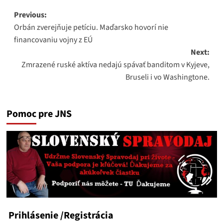
Post
Previous:
Orbán zverejňuje petíciu. Maďarsko hovorí nie
navigation
financovaniu vojny z EÚ
Next:
Zmrazené ruské aktíva nedajú spávať banditom v Kyjeve,
Bruseli i vo Washingtone.
Pomoc pre JNS
Prihlásenie
/Registrácia