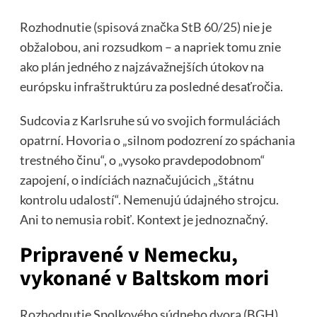
Rozhodnutie
(spisová značka StB 60/25)
nie je
obžalobou, ani rozsudkom – a napriek tomu znie
ako plán jedného z najzávažnejších útokov na
európsku infraštruktúru za posledné desaťročia.
Sudcovia z Karlsruhe sú vo svojich formuláciách
opatrní. Hovoria o „silnom podozrení zo spáchania
trestného činu“, o „vysoko pravdepodobnom“
zapojení, o indíciách naznačujúcich „štátnu
kontrolu udalostí“. Nemenujú údajného strojcu.
Ani to nemusia robiť. Kontext je jednoznačný.
Pripravené v Nemecku,
vykonané v Baltskom mori
Rozhodnutie Spolkového súdneho dvora (BGH)