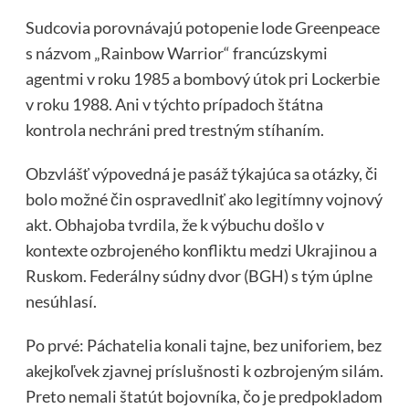
Sudcovia porovnávajú potopenie lode Greenpeace
s názvom „Rainbow Warrior“ francúzskymi
agentmi v roku 1985 a bombový útok pri Lockerbie
v roku 1988. Ani v týchto prípadoch štátna
kontrola nechráni pred trestným stíhaním.
Obzvlášť výpovedná je pasáž týkajúca sa otázky, či
bolo možné čin ospravedlniť ako legitímny vojnový
akt. Obhajoba tvrdila, že k výbuchu došlo v
kontexte ozbrojeného konfliktu medzi Ukrajinou a
Ruskom. Federálny súdny dvor (BGH) s tým úplne
nesúhlasí.
Po prvé: Páchatelia konali tajne, bez uniforiem, bez
akejkoľvek zjavnej príslušnosti k ozbrojeným silám.
Preto nemali štatút bojovníka, čo je predpokladom