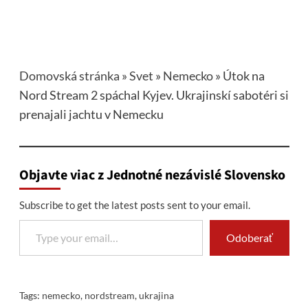
Domovská stránka
»
Svet
»
Nemecko
»
Útok na
Nord Stream 2 spáchal Kyjev. Ukrajinskí sabotéri si
prenajali jachtu v Nemecku
Objavte viac z Jednotné nezávislé Slovensko
Subscribe to get the latest posts sent to your email.
Type your email…
Odoberať
Tags:
nemecko
,
nordstream
,
ukrajina