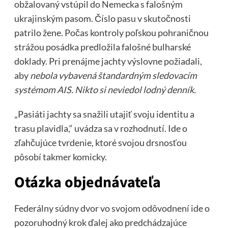
obžalovaný vstúpil do Nemecka s falošným
ukrajinským pasom. Číslo pasu v skutočnosti
patrilo žene. Počas kontroly poľskou pohraničnou
strážou posádka predložila falošné bulharské
doklady. Pri prenájme jachty výslovne požiadali,
aby
nebola vybavená štandardným sledovacím
systémom AIS. Nikto si neviedol lodný denník.
„Pasiáti jachty sa snažili utajiť svoju identitu a
trasu plavidla,“ uvádza sa v rozhodnutí. Ide o
zľahčujúce tvrdenie, ktoré svojou drsnosťou
pôsobí takmer komicky.
Otázka
objednávateľa
Federálny súdny dvor vo svojom odôvodnení ide o
pozoruhodný krok ďalej ako predchádzajúce