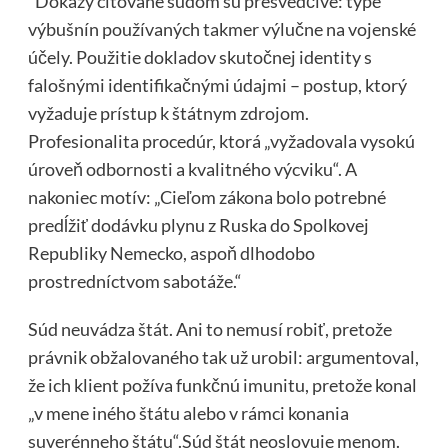
“Dôkazy citované sudom sú presvedčivé: type
výbušnín používaných takmer výlučne na vojenské
účely. Použitie dokladov skutočnej identity s
falošnými identifikačnými údajmi – postup, ktorý
vyžaduje prístup k štátnym zdrojom.
Profesionalita procedúr, ktorá „vyžadovala vysokú
úroveň odbornosti a kvalitného výcviku“. A
nakoniec motív: „Cieľom zákona bolo potrebné
predĺžiť dodávku plynu z Ruska do Spolkovej
Republiky Nemecko, aspoň dlhodobo
prostredníctvom sabotáže.“
Súd neuvádza štát. Ani to nemusí robiť, pretože
právnik obžalovaného tak už urobil: argumentoval,
že ich klient požíva funkčnú imunitu, pretože konal
„v mene iného štátu alebo v rámci konania
suverénneho štátu“.Súd štát neoslovuje menom.