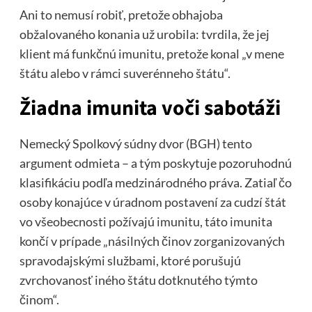
Ani to nemusí robiť, pretože obhajoba
obžalovaného konania už urobila: tvrdila, že jej
klient má funkčnú imunitu, pretože konal „v mene
štátu alebo v rámci suverénneho štátu“.
Žiadna imunita voči sabotáži
Nemecký Spolkový súdny dvor (BGH) tento
argument odmieta – a tým poskytuje pozoruhodnú
klasifikáciu podľa medzinárodného práva. Zatiaľ čo
osoby konajúce v úradnom postavení za cudzí štát
vo všeobecnosti požívajú imunitu, táto imunita
končí v prípade „násilných činov zorganizovaných
spravodajskými službami, ktoré porušujú
zvrchovanosť iného štátu dotknutého týmto
činom“.