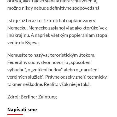
otázka, ako ďaleko siahala hierarchia velenia,
možno nikdy nebude definitívne zodpovedaná.
Isté je už teraz to, že útok bol naplánovaný v
Nemecku. Nemecko zasiahol viac ako ktorúkoľvek
inú krajinu. A napriek všetkým popieraniam stopa
vedie do Kyjeva.
Nemusíte to nazývať teroristickým útokom.
Federálny súdny dvor hovorí o „spôsobení
výbuchu“, o „zničení budov“ alebo o „narušení
verejných služieb“. Právne odseky znejú technicky,
takmer neškodne. Realita však nie je taká.
Zdroj
: Berliner Zaintung
Napísali sme