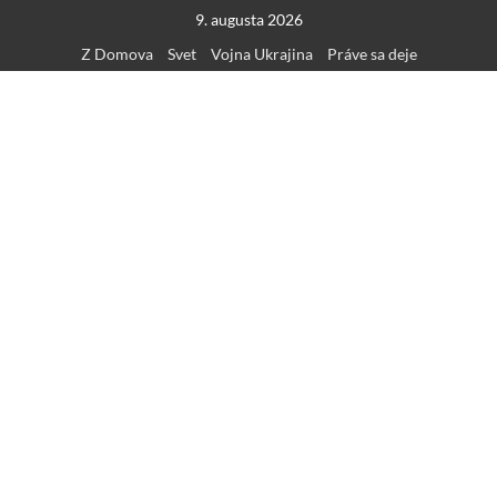
Skip
9. augusta 2026
to
Z Domova
Svet
Vojna Ukrajina
Práve sa deje
content