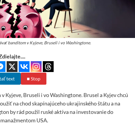
vať banditom v Kyjeve, Bruseli i vo Washingtone.
Zdielajte....
tať text
■ Stop
v Kyjeve, Bruseli i vo Washingtone. Brusel a Kyjev chcú
užiť na chod skapínajúceho ukrajinského štátu a na
ton by rád použil ruské aktíva na investovanie do
d manažmentom USA.