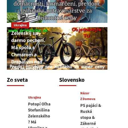
Ukrajina
Zelenskij sa
darmo pechorí.
Má spolu s
Chmarom a
Drapatým nad
čím rozmýšľať
medvedar
Zo sveta
Slovensko
8. augusta 2026
Názor
Ukrajina
Z Domova
Potopí Oľha
PS pajáci &
Stefanišina
Ruská
Zelenského
stopa &
? Má
Zákerné