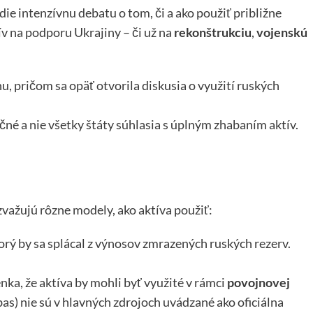
ie intenzívnu debatu o tom, či a ako použiť približne
v na podporu Ukrajiny – či už na
rekonštrukciu
,
vojenskú
u, pričom sa opäť otvorila diskusia o využití ruských
čné a nie všetky štáty súhlasia s úplným zhabaním aktív.
važujú rôzne modely, ako aktíva použiť:
torý by sa splácal z výnosov zmrazených ruských rezerv.
nka, že aktíva by mohli byť využité v rámci
povojnovej
bas) nie sú v hlavných zdrojoch uvádzané ako oficiálna