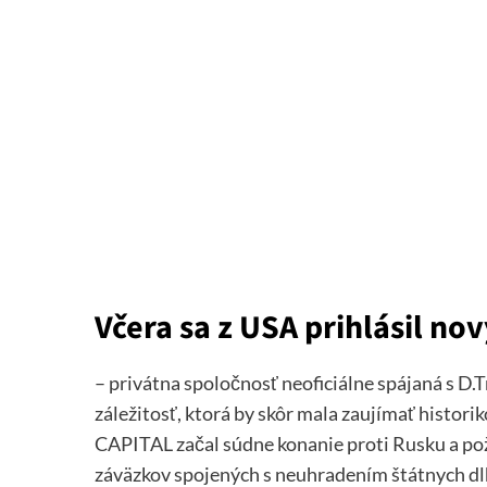
Včera sa z USA prihlásil no
– privátna spoločnosť neoficiálne spájaná s D.
záležitosť, ktorá by skôr mala zaujímať histor
CAPITAL začal súdne konanie proti Rusku a po
záväzkov spojených s neuhradením štátnych d