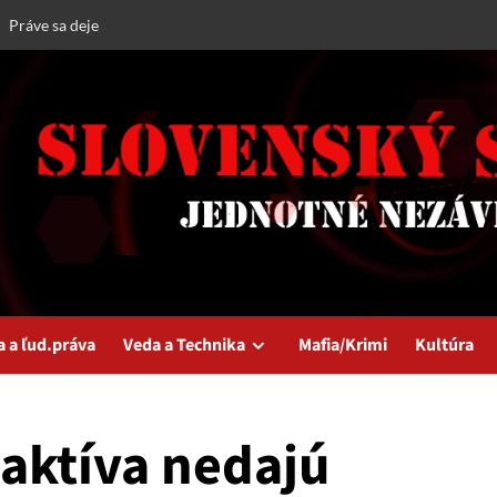
Práve sa deje
a a ľud.práva
Veda a Technika
Mafia/Krimi
Kultúra
aktíva nedajú