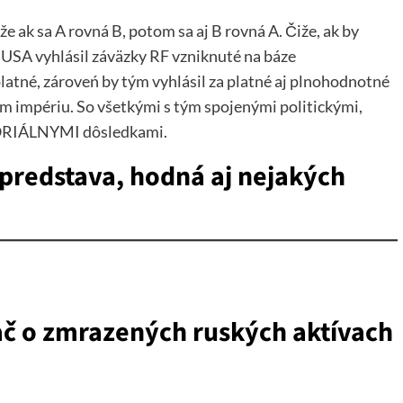
 ak sa A rovná B, potom sa aj B rovná A. Čiže, ak by
 USA vyhlásil záväzky RF vzniknuté na báze
latné, zároveń by tým vyhlásil za platné aj plnohodnotné
m impériu. So všetkými s tým spojenými politickými,
TORIÁLNYMI dôsledkami.
 predstava, hodná aj nejakých
ač o zmrazených ruských aktívach