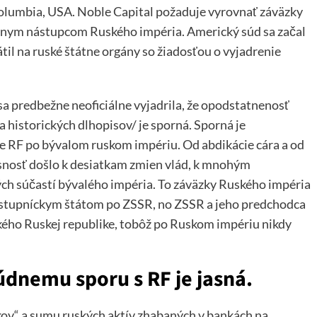
olumbia, USA. Noble Capital požaduje vyrovnať záväzky
rávnym nástupcom Ruského impéria. Americký súd sa začal
til na ruské štátne orgány so žiadosťou o vyjadrenie
 predbežne neoficiálne vyjadrila, že opodstatnenosť
historických dlhopisov/ je sporná. Sporná je
 RF po bývalom ruskom impériu. Od abdikácie cára a od
snosť došlo k desiatkam zmien vlád, k mnohým
h súčastí bývalého impéria. To záväzky Ruského impéria
nástupníckym štátom po ZSSR, no ZSSR a jeho predchodca
kého Ruskej republike, tobôž po Ruskom impériu nikdy
údnemu sporu s RF je jasná.
kov“ a sumu ruských aktív zhabaných v bankách na