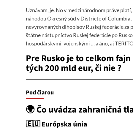
Uznávam, je. No v medzinárodnom práve platí, že
náhodou Okresný súd v Districte of Columbia ,
nevyrovnaných dlhopisov Ruskej federácie za p
štátne nástupníctvo Ruskej federácie po Rusko
hospodárskymi, vojenskými … a áno, aj TERI
Pre Rusko je to celkom fajn
tých 200 mld eur, či nie ?
Pod čiarou
🌍 Čo uvádza zahraničná tl
🇪🇺
Európska únia