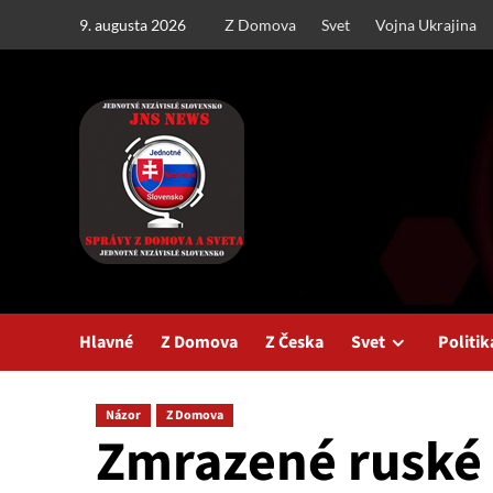
Skip
9. augusta 2026
Z Domova
Svet
Vojna Ukrajina
to
content
Hlavné
Z Domova
Z Česka
Svet
Politik
Názor
Z Domova
Zmrazené ruské 