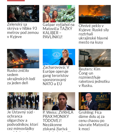
Zelenský sa
Gašpar vytiahol na
Ohnivé peklo v
skrýva v hĺbke 93
Matoviča ŤAŽKÝ
Kyjeve: Ruské sily
metrov pod zemou
KALIBER –
roztrhali
v Kyjeve
PAVLÍNKU!
ukrajinské hlavné
mesto na kusy
Zacharovová: V
Reuters: Kim
Rusko zničilo
Európe operuje
Čong-un
sedem
gang teroristov
rozmiestňuje
ukrajinských lodí
sponzorovaný
raketovú jednotku
za jeden deň
NATO a EÚ
v Rusku.
Je Ústavný súd -
P. Weiss: ZVRHLÁ
Grohling: Fica
ochranca
PRAX MONIKY
dáme dolu aj za
oligarchov a
TÓDOVEJ!
cenu chaosu po
podvodníkov, ktorí
Nezákonne
návrate Matoviča
cez mimovládky
získaná žiarivá
k moci