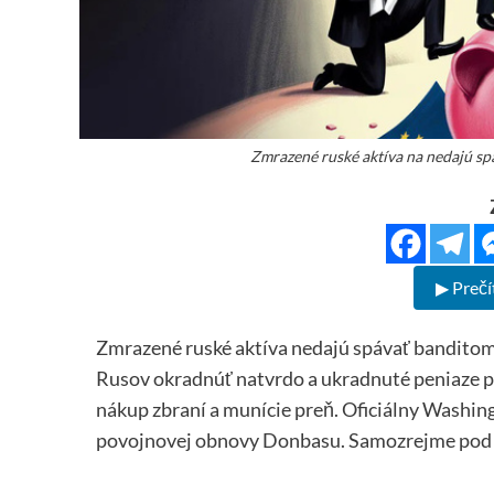
Zmrazené ruské aktíva na nedajú spá
▶ Prečí
Zmrazené ruské aktíva nedajú spávať banditom 
Rusov okradnúť natvrdo a ukradnuté peniaze po
nákup zbraní a munície preň. Oficiálny Washing
povojnovej obnovy Donbasu. Samozrejme po