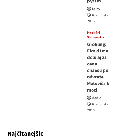
pýtam
ferro
6. augusta
2026
Hrobári
Slovenska
Grohling:
Fica dáme
dolu aj za
cenu
chaosu po
návrate
Matoviča k
moci
dedic
6. augusta
2026
Najčítanejšie