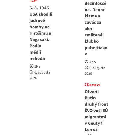
Svet
dezinfoscé
6. 8. 1945
na. Denne
USA zhodili
klame a
jadrové
zavádza
bomby na
ako
Hirošimu a
zmätené
Nagasaki.
klubko
Podľa
pubertiako
médií
v
nehoda
JNS
JNS
6. augusta
6. augusta
2026
2026
Z Domova
Otvoril
Putin
druhý front
ŠVO voči EÚ
migrantmi
v Ceuty?
Len sa