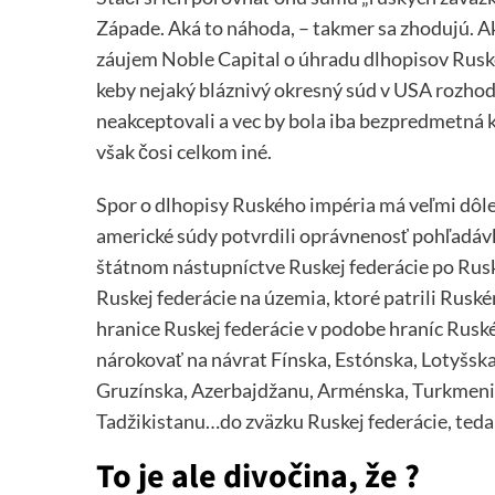
Západe. Aká to náhoda, – takmer sa zhodujú. A
záujem Noble Capital o úhradu dlhopisov Ruskéh
keby nejaký bláznivý okresný súd v USA rozhodo
neakceptovali a vec by bola iba bezpredmetná ku
však čosi celkom iné.
Spor o dlhopisy Ruského impéria má veľmi dôle
americké súdy potvrdili oprávnenosť pohľadáv
štátnom nástupníctve Ruskej federácie po Rusk
Ruskej federácie na územia, ktoré patrili Rus
hranice Ruskej federácie v podobe hraníc Rusk
nárokovať na návrat Fínska, Estónska, Lotyšska,
Gruzínska, Azerbajdžanu, Arménska, Turkmenis
Tadžikistanu…do zväzku Ruskej federácie, ted
To je ale divočina, že ?