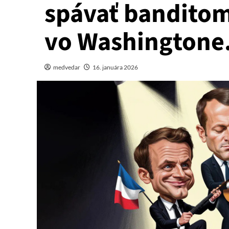
spávať banditom 
vo Washingtone
medvedar
16. januára 2026