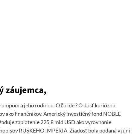
vý záujemca,
Trumpom a jeho rodinou. O čo ide ? O dosť kurióznu
ikov ako finančníkov. Americký investičný fond NOBLE
žaduje zaplatenie 225,8 mld USD ako vyrovnanie
lhopisov RUSKÉHO IMPÉRIA. Žiadosť bola podaná v júni