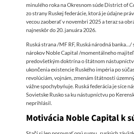
minulého roka na Okresnom súde District of C
zo strany Ruskej federácie, ktorá je údajne p
vecou zaoberať v novembri 2025 a teraz sa obrá
najneskôr do 20. januára 2026.
Ruská strana /MF RF, Ruská národná banka…/ sa
nárokov Noble Capital /momentálneho majiteľa 
predovšetkým doktrína o štátnom nástupníctve
ukončenia existencie Ruského impéria po súča
revolúciám, vojnám, zmenám štátnosti územnýc
vážne spochybyńuje. Ruská federácia je síce 
Sovietske Rusko sa ku nástupníctvu po Kerens
neprihlásil.
Motivácia Noble Capital k s
Stačí si len porovnať onú sumu „ruských záväz