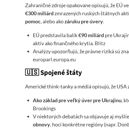
Zahraničné zdroje opakovane opisujú, že EÚ ved
€300 miliárd
zmrazených ruských štátnych aktí
pomoc
, alebo ako
záruku pre úvery
.
EÚ predstavila balík
€90 miliárd
pre Ukrajin
aktív ako finančného krytia.
Blitz
Analýzy upozorňujú, že právne riziká sú zna
europarl.europa.eu
🇺🇸
Spojené štáty
Americké think-tanky a médiá opisujú, že USA z
Ako základ pre veľký úver pre Ukrajinu
, k
Brookings
V niektorých debatách sa objavuje aj myšlie
obnovy
, hoci konkrétne regióny (napr. Don