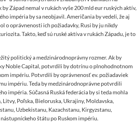
k by Západ nemal v rukách vyše 200 mld eur ruských aktív,
o impéria by sa neobjavil. Američania by vedeli, že aj
l o oprávnenosti ich požiadavky, Rusi by ju nikdy
riozita. Takto, keď sú ruské aktíva v rukách Západu, je to
žitý politický a medzinárodnoprávny rozmer. Ak by
ky Noble Capital, potvrdili by dotrínu o plnohodnotnom
om impériu. Potvrdili by oprávnenosť ev. požiadaviek
kému impériu. Teda by medzinárodnoprávne potvrdili
ého impéria. Súčasná Ruská federácia by si teda mohla
 Litvy, Poľska, Bieloruska, Ukrajiny, Moldavska,
tanu, Uzbekistanu, Kazachstanu, Kirgyzstanu,
a nástupníckeho štátu po Ruskom impériu.