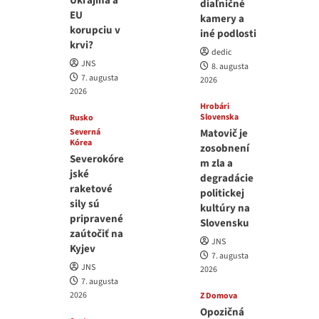
Ukrajina a
diaľničné
EU
kamery a
korupciu v
iné podlosti
krvi?
dedic
JNS
8. augusta
7. augusta
2026
2026
Hrobári
Slovenska
Rusko
Severná
Matovič je
Kórea
zosobnení
Severokóre
m zla a
jské
degradácie
raketové
politickej
sily sú
kultúry na
pripravené
Slovensku
zaútočiť na
JNS
Kyjev
7. augusta
JNS
2026
7. augusta
2026
Z Domova
Opozičná