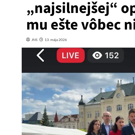
„najsilnejšej“ o
mu ešte vôbec n
JNS
13. mája 2026