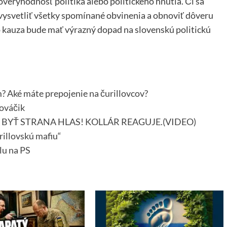
ôveryhodnosť politika alebo politického hnutia. Či sa
ysvetliť všetky spomínané obvinenia a obnoviť dôveru
áto kauza bude mať výrazný dopad na slovenskú politickú
om? Aké máte prepojenie na čurillovcov?
ováčik
BYŤ STRANA HLAS! KOLLÁR REAGUJE.(VIDEO)
rillovskú mafiu“
lu na PS