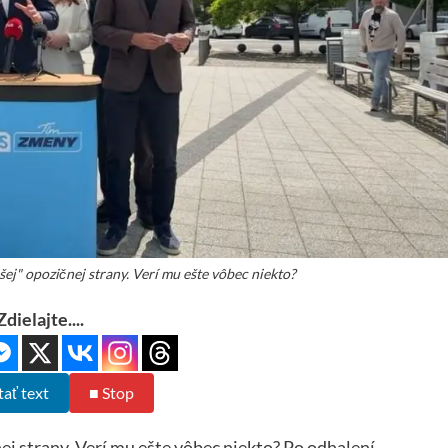
jšej" opozičnej strany. Verí mu ešte vôbec niekto?
Zdielajte....
tať text
■ Stop
nej strany. Verí mu ešte vôbec niekto? Po odhalení