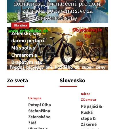
Ukrajina
Zelenskij sa
darmo pechorí.
Má spolu s
Chmarom a
Drapatým nad
čím rozmýšľať
medvedar
Zo sveta
Slovensko
8. augusta 2026
Názor
Ukrajina
Z Domova
Potopí Oľha
PS pajáci &
Stefanišina
Ruská
Zelenského
stopa &
? Má
Zákerné