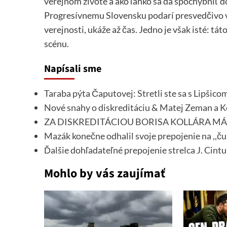
verejnom živote a ako ľahko sa dá spochybniť d
Progresívnemu Slovensku podarí presvedčivo v
verejnosti, ukáže až čas. Jedno je však isté: t
scénu.
Napísali sme
Taraba pýta Čaputovej: Stretli ste sa s Lipšic
Nové snahy o diskreditáciu & Matej Zeman a K
ZA DISKREDITÁCIOU BORISA KOLLÁRA MÁ 
Mazák konečne odhalil svoje prepojenie na ,,ču
Ďalšie dohľadateľné prepojenie strelca J. Cintu
Mohlo by vás zaujímať