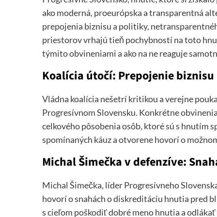
ako moderná, proeurópska a transparentná alter
prepojenia biznisu a politiky, netransparentn
priestorov vrhajú tieň pochybností na toto hnut
týmito obvineniami a ako na ne reaguje samot
Koalícia útočí: Prepojenie biznisu 
Vládna koalícia nešetrí kritikou a verejne pouka
Progresívnom Slovensku. Konkrétne obvinenia s
celkového pôsobenia osôb, ktoré sú s hnutím s
spomínaných káuz a otvorene hovorí o možnom
Michal Šimečka v defenzíve: Snaha
Michal Šimečka, líder Progresívneho Slovensk
hovorí o snahách o diskreditáciu hnutia pred bl
s cieľom poškodiť dobré meno hnutia a odlákať 