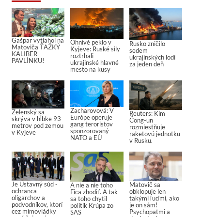
Gašpar vytiahol na
Ohnivé peklo v
Rusko zničilo
Matoviča ŤAŽKÝ
Kyjeve: Ruské sily
sedem
KALIBER –
roztrhali
ukrajinských lodí
PAVLÍNKU!
ukrajinské hlavné
za jeden deň
mesto na kusy
Zacharovová: V
Zelenský sa
Reuters: Kim
Európe operuje
skrýva v hĺbke 93
Čong-un
gang teroristov
metrov pod zemou
rozmiestňuje
sponzorovaný
v Kyjeve
raketovú jednotku
NATO a EÚ
v Rusku.
Je Ústavný súd -
Matovič sa
A nie a nie toho
ochranca
obklopuje len
Fica zhodiť. A tak
oligarchov a
takými ľuďmi, ako
sa toho chytil
podvodníkov, ktorí
je on sám!
politik Krúpa zo
cez mimovládky
Psychopatmi a
SAS