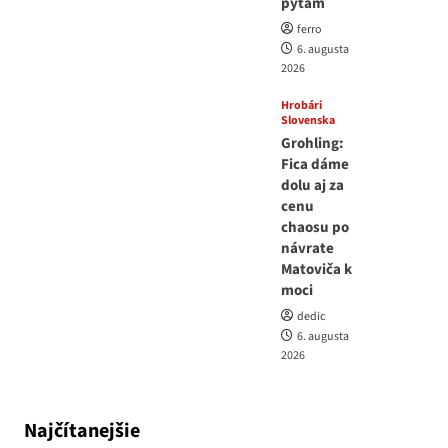
pýtam
ferro
6. augusta
2026
Hrobári
Slovenska
Grohling:
Fica dáme
dolu aj za
cenu
chaosu po
návrate
Matoviča k
moci
dedic
6. augusta
2026
Najčítanejšie