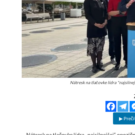
Nátresk na tlačovke lídra "najsilne
▶ Prečí
Nátresk na tlačovke lídra „najsilnejšej“ opozič