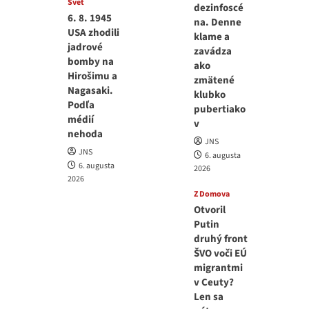
Svet
dezinfoscé
6. 8. 1945
na. Denne
USA zhodili
klame a
jadrové
zavádza
bomby na
ako
Hirošimu a
zmätené
Nagasaki.
klubko
Podľa
pubertiako
médií
v
nehoda
JNS
JNS
6. augusta
6. augusta
2026
2026
Z Domova
Otvoril
Putin
druhý front
ŠVO voči EÚ
migrantmi
v Ceuty?
Len sa