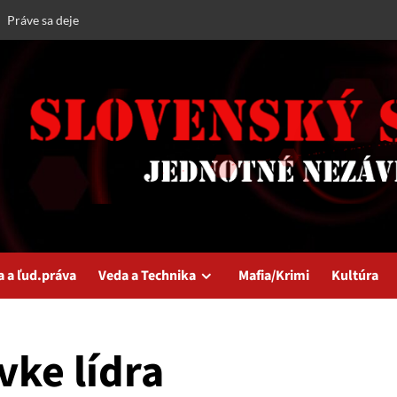
Práve sa deje
a a ľud.práva
Veda a Technika
Mafia/Krimi
Kultúra
vke lídra