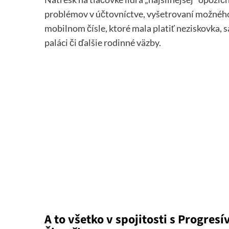
problémov v účtovníctve, vyšetrovaní možného
mobilnom čísle, ktoré mala platiť neziskovka, sa
paláci či ďalšie rodinné väzby.
A to všetko v spojitosti s Progre