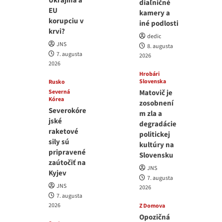
Ukrajina a
diaľničné
EU
kamery a
korupciu v
iné podlosti
krvi?
dedic
JNS
8. augusta
7. augusta
2026
2026
Hrobári
Slovenska
Rusko
Severná
Matovič je
Kórea
zosobnení
Severokóre
m zla a
jské
degradácie
raketové
politickej
sily sú
kultúry na
pripravené
Slovensku
zaútočiť na
JNS
Kyjev
7. augusta
JNS
2026
7. augusta
2026
Z Domova
Opozičná