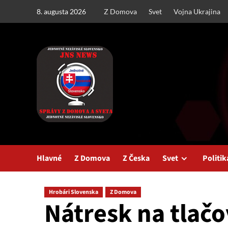
Skip
8. augusta 2026
Z Domova
Svet
Vojna Ukrajina
to
content
Hlavné
Z Domova
Z Česka
Svet
Politik
Hrobári Slovenska
Z Domova
Nátresk na tlačo