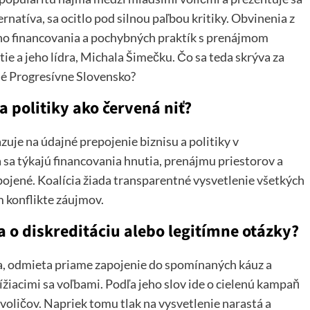
natíva, sa ocitlo pod silnou paľbou kritiky. Obvinenia z
ého financovania a pochybných praktík s prenájmom
ie a jeho lídra, Michala Šimečku. Čo sa teda skrýva za
né Progresívne Slovensko?
a politiky ako červená niť?
zuje na údajné prepojenie biznisu a politiky v
a týkajú financovania hnutia, prenájmu priestorov a
pojené. Koalícia žiada transparentné vysvetlenie všetkých
 konflikte záujmov.
 o diskreditáciu alebo legitímne otázky?
a, odmieta priame zapojenie do spomínaných káuz a
ížiacimi sa voľbami. Podľa jeho slov ide o cielenú kampaň
voličov. Napriek tomu tlak na vysvetlenie narastá a