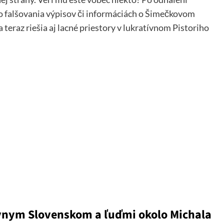
 falšovania výpisov či informáciách o Šimečkovom
 teraz riešia aj lacné priestory v lukratívnom Pistoriho
sívnym Slovenskom a ľuďmi okolo Michala