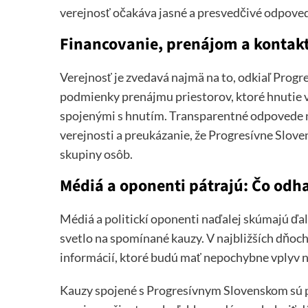
verejnosť očakáva jasné a presvedčivé odpove
Financovanie, prenájom a kontakt
Verejnosť je zvedavá najmä na to, odkiaľ Progr
podmienky prenájmu priestorov, ktoré hnutie v
spojenými s hnutím. Transparentné odpovede n
verejnosti a preukázanie, že Progresívne Slov
skupiny osôb.
Médiá a oponenti pátrajú: Čo odha
Médiá a politickí oponenti naďalej skúmajú ďal
svetlo na spomínané kauzy. V najbližších dňoc
informácií, ktoré budú mať nepochybne vplyv 
Kauzy spojené s Progresívnym Slovenskom sú pr