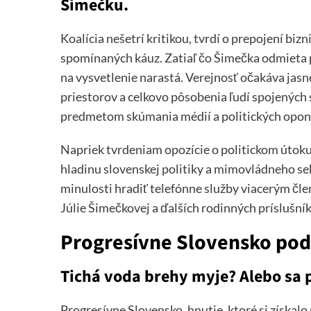
Šimečku.
Koalícia nešetrí kritikou, tvrdí o prepojení biz
spomínaných káuz. Zatiaľ čo Šimečka odmieta pr
na vysvetlenie narastá. Verejnosť očakáva jas
priestorov a celkovo pôsobenia ľudí spojených s
predmetom skúmania médií a politických opon
Napriek tvrdeniam opozície o politickom útoku
hladinu slovenskej politiky a mimovládneho se
minulosti hradiť telefónne služby viacerým č
Júlie Šimečkovej a ďalších rodinných príslušník
Progresívne Slovensko pod
Tichá voda brehy myje? Alebo sa 
Progresívne Slovensko, hnutie, ktoré si získal