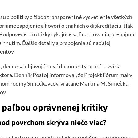
nisu a politiky a žiada transparentné vysvetlenie všetkých
iame zapojenie a hovorí o snahách o diskreditáciu, tlak
né odpovede na otázky týkajúce sa financovania, prenájmu
 hnutím. Ďalšie detaily a prepojenia sú naďalej
entov.
, denne sa objavujú nové dokumenty, ktoré rozvíria
ktora. Denník Postoj informoval, že Projekt Fórum mal v
lenom rodiny Šimečkovcov, vrátane Martina M. Šimečku,
ov.
 paľbou oprávnenej kritiky
pod povrchom skrýva niečo viac?
o popularitu najmä medzi mladšími voličmi a prezentuje sa