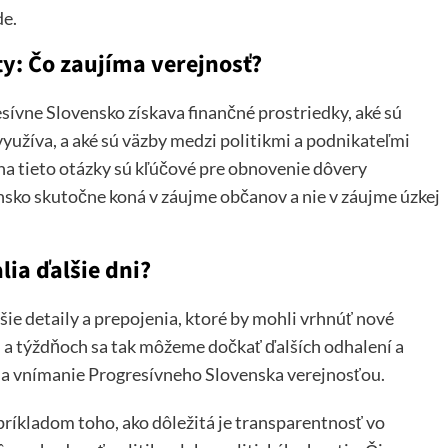
de.
y: Čo zaujíma verejnosť?
esívne Slovensko získava finančné prostriedky, aké sú
yužíva, a aké sú väzby medzi politikmi a podnikateľmi
a tieto otázky sú kľúčové pre obnovenie dôvery
ensko skutočne koná v záujme občanov a nie v záujme úzkej
lia ďalšie dni?
šie detaily a prepojenia, ktoré by mohli vrhnúť nové
h a týždňoch sa tak môžeme dočkať ďalších odhalení a
na vnímanie Progresívneho Slovenska verejnosťou.
íkladom toho, ako dôležitá je transparentnosť vo