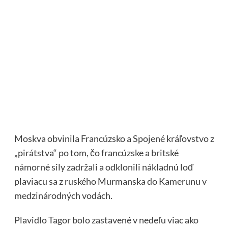
Moskva obvinila Francúzsko a Spojené kráľovstvo z
„pirátstva“ po tom, čo francúzske a britské
námorné sily zadržali a odklonili nákladnú loď
plaviacu sa z ruského Murmanska do Kamerunu v
medzinárodných vodách.
Plavidlo Tagor bolo zastavené v nedeľu viac ako