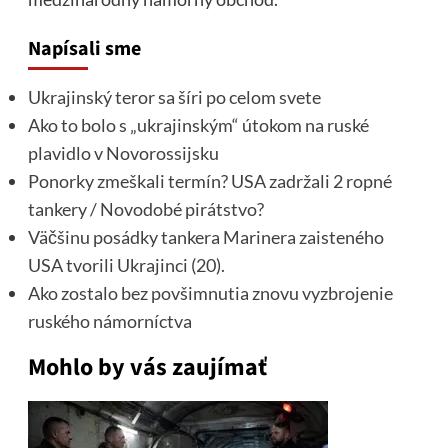
Napísali sme
Ukrajinský teror sa šíri po celom svete
Ako to bolo s „ukrajinským“ útokom na ruské
plavidlo v Novorossijsku
Ponorky zmeškali termín? USA zadržali 2 ropné
tankery / Novodobé pirátstvo?
Väčšinu posádky tankera Marinera zaisteného
USA tvorili Ukrajinci (20).
Ako zostalo bez povšimnutia znovu vyzbrojenie
ruského námorníctva
Mohlo by vás zaujímať