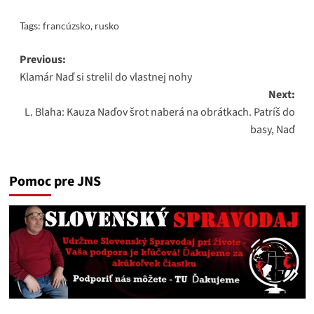
Tags:
francúzsko
,
rusko
Post
Previous:
Klamár Naď si strelil do vlastnej nohy
navigation
Next:
L. Blaha: Kauza Naďov šrot naberá na obrátkach. Patríš do
basy, Naď
Pomoc pre JNS