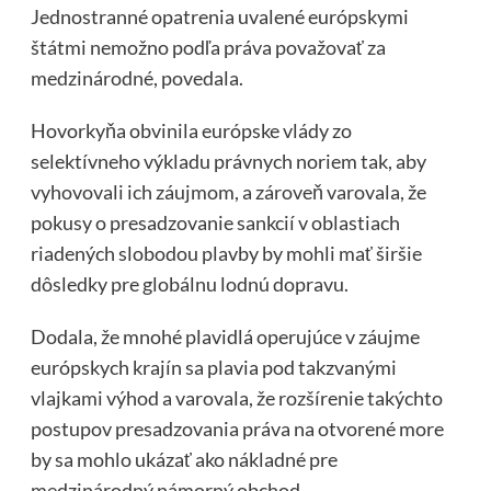
Jednostranné opatrenia uvalené európskymi
štátmi nemožno podľa práva považovať za
medzinárodné, povedala.
Hovorkyňa obvinila európske vlády zo
selektívneho výkladu právnych noriem tak, aby
vyhovovali ich záujmom, a zároveň varovala, že
pokusy o presadzovanie sankcií v oblastiach
riadených slobodou plavby by mohli mať širšie
dôsledky pre globálnu lodnú dopravu.
Dodala, že mnohé plavidlá operujúce v záujme
európskych krajín sa plavia pod takzvanými
vlajkami výhod a varovala, že rozšírenie takýchto
postupov presadzovania práva na otvorené more
by sa mohlo ukázať ako nákladné pre
medzinárodný námorný obchod.