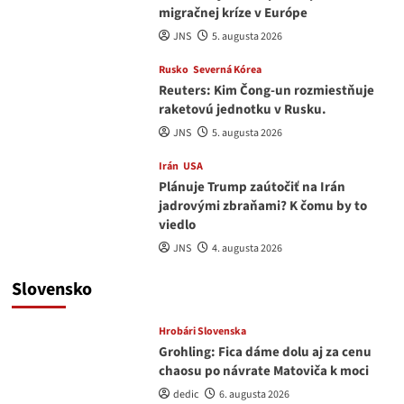
migračnej kríze v Európe
JNS
5. augusta 2026
Rusko
Severná Kórea
Reuters: Kim Čong-un rozmiestňuje
raketovú jednotku v Rusku.
JNS
5. augusta 2026
Irán
USA
Plánuje Trump zaútočiť na Irán
jadrovými zbraňami? K čomu by to
viedlo
JNS
4. augusta 2026
Slovensko
Hrobári Slovenska
Grohling: Fica dáme dolu aj za cenu
chaosu po návrate Matoviča k moci
dedic
6. augusta 2026