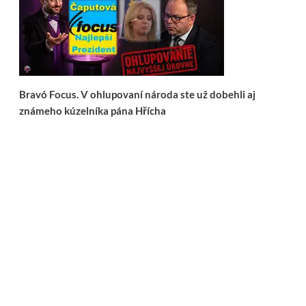
Bravó Focus. V ohlupovaní národa ste už dobehli aj
známeho kúzelníka pána Hřícha