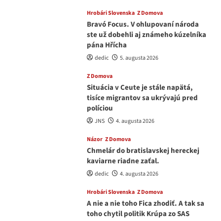
Hrobári Slovenska
Z Domova
Bravó Focus. V ohlupovaní národa
ste už dobehli aj známeho kúzelníka
pána Hřícha
dedic
5. augusta 2026
Z Domova
Situácia v Ceute je stále napätá,
tisíce migrantov sa ukrývajú pred
políciou
JNS
4. augusta 2026
Názor
Z Domova
Chmelár do bratislavskej hereckej
kaviarne riadne zaťal.
dedic
4. augusta 2026
Hrobári Slovenska
Z Domova
A nie a nie toho Fica zhodiť. A tak sa
toho chytil politik Krúpa zo SAS