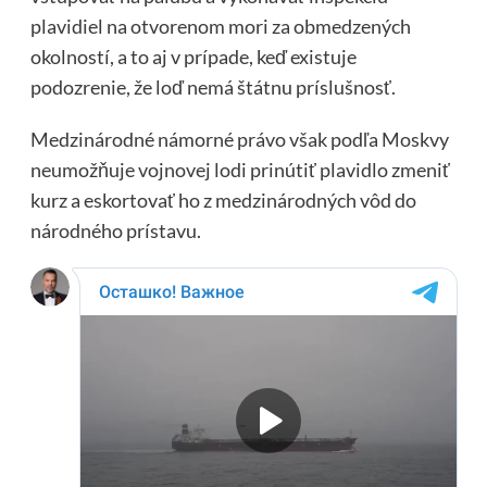
plavidiel na otvorenom mori za obmedzených
okolností, a to aj v prípade, keď existuje
podozrenie, že loď nemá štátnu príslušnosť.
Medzinárodné námorné právo však podľa Moskvy
neumožňuje vojnovej lodi prinútiť plavidlo zmeniť
kurz a eskortovať ho z medzinárodných vôd do
národného prístavu.