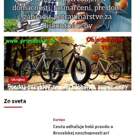
Ukrajina
Zelenský sa skrýva v hĺbke 93 metrov pod zemou
v Kyjeve
Zo sveta
JNS
6. augusta 2026
Európa
Ceuta odhaľuje holú pravdu o
Bruselskej neschopnosti pri