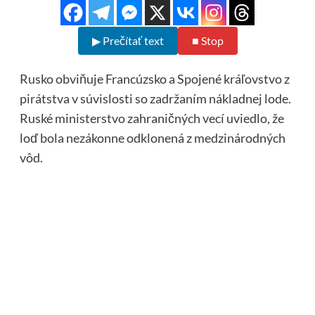
▶ Prečítať text
■ Stop
Rusko obviňuje Francúzsko a Spojené kráľovstvo z
pirátstva v súvislosti so zadržaním nákladnej lode.
Ruské ministerstvo zahraničných vecí uviedlo, že
loď bola nezákonne odklonená z medzinárodných
vôd.