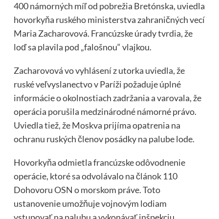
400 námorných míľ od pobrežia Bretónska, uviedla
hovorkyňa ruského ministerstva zahraničných vecí
Maria Zacharovová. Francúzske úrady tvrdia, že
loď sa plavila pod „falošnou“ vlajkou.
Zacharovová vo vyhlásení z utorka uviedla, že
ruské veľvyslanectvo v Paríži požaduje úplné
informácie o okolnostiach zadržania a varovala, že
operácia porušila medzinárodné námorné právo.
Uviedla tiež, že Moskva prijíma opatrenia na
ochranu ruských členov posádky na palube lode.
Hovorkyňa odmietla francúzske odôvodnenie
operácie, ktoré sa odvolávalo na článok 110
Dohovoru OSN o morskom práve. Toto
ustanovenie umožňuje vojnovým lodiam
vstupovať na palubu a vykonávať inšpekciu