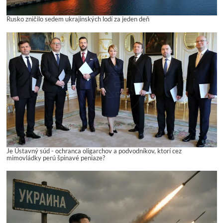
Rusko zničilo sedem ukrajinských lodí za jeden deň
Je Ústavný súd - ochranca oligarchov a podvodníkov, ktorí cez
mimovládky perú špinavé peniaze?