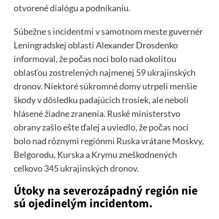
otvorené dialógu a podnikaniu.
Súbežne s incidentmi v samotnom meste guvernér
Leningradskej oblasti Alexander Drosdenko
informoval, že počas noci bolo nad okolitou
oblasťou zostrelených najmenej 59 ukrajinských
dronov. Niektoré súkromné ​​domy utrpeli menšie
škody v dôsledku padajúcich trosiek, ale neboli
hlásené žiadne zranenia. Ruské ministerstvo
obrany zašlo ešte ďalej a uviedlo, že počas noci
bolo nad rôznymi regiónmi Ruska vrátane Moskvy,
Belgorodu, Kurska a Krymu zneškodnených
celkovo 345 ukrajinských dronov.
Útoky na severozápadný región nie
sú ojedinelým incidentom.