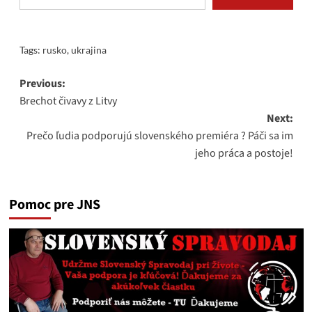
Tags:
rusko
,
ukrajina
Post
Previous:
Brechot čivavy z Litvy
navigation
Next:
Prečo ľudia podporujú slovenského premiéra ? Páči sa im
jeho práca a postoje!
Pomoc pre JNS