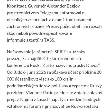
Kronštadt. Guvernér Alexander Beglov
prostredníctvom Telegramu informoval o
niekoľkých zraneniach a okamžitom nasadení
záchranných zložiek. Presný počet obetí ani rozsah
škôd neboli pôvodne špecifikované
informuje
agentúra TASS
.
Načasovanie je zámerné: SPIEF sa už roky
považuje za najdôležitejšiu ekonomickú
konferenciu Ruska, často nazývanú „ruský Davos“.
Od 3. do 6. júna 2026 sa očakáva účasť približne 20
000 účastníkov z viac ako 100 krajín –
podnikateľských lídrov, politikov a expertov. Ruský
prezident Vladimir Putin prednesie v piatok hlavný
prejav. Najmä v časoch napätých medzinárodných
vzťahov má fórum signalizovať, že Rusko zostáva