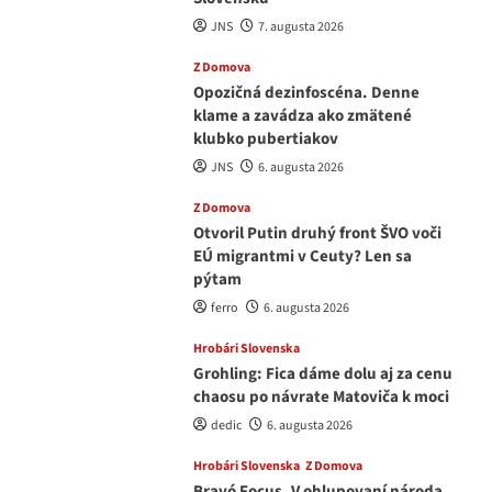
JNS
7. augusta 2026
Z Domova
Opozičná dezinfoscéna. Denne
klame a zavádza ako zmätené
klubko pubertiakov
JNS
6. augusta 2026
Z Domova
Otvoril Putin druhý front ŠVO voči
EÚ migrantmi v Ceuty? Len sa
pýtam
ferro
6. augusta 2026
Hrobári Slovenska
Grohling: Fica dáme dolu aj za cenu
chaosu po návrate Matoviča k moci
dedic
6. augusta 2026
Hrobári Slovenska
Z Domova
Bravó Focus. V ohlupovaní národa