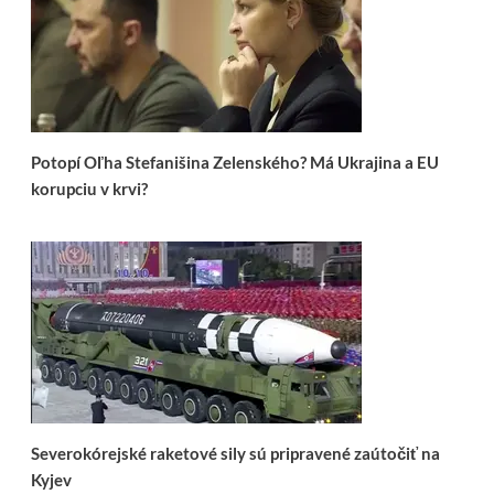
Potopí Oľha Stefanišina Zelenského? Má Ukrajina a EU
korupciu v krvi?
Severokórejské raketové sily sú pripravené zaútočiť na
Kyjev