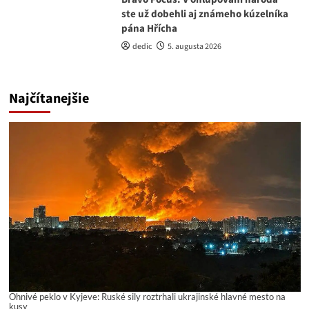
ste už dobehli aj známeho kúzelníka
pána Hřícha
dedic
5. augusta 2026
Najčítanejšie
Ohnivé peklo v Kyjeve: Ruské sily roztrhali ukrajinské hlavné mesto na
kusy