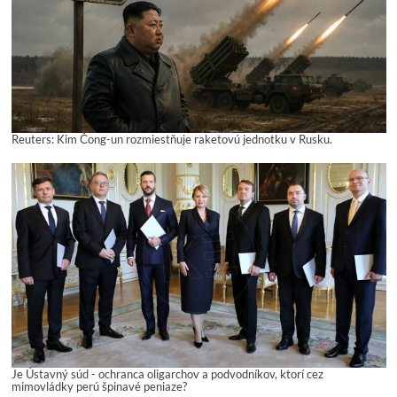
Reuters: Kim Čong-un rozmiestňuje raketovú jednotku v Rusku.
Je Ústavný súd - ochranca oligarchov a podvodníkov, ktorí cez
mimovládky perú špinavé peniaze?