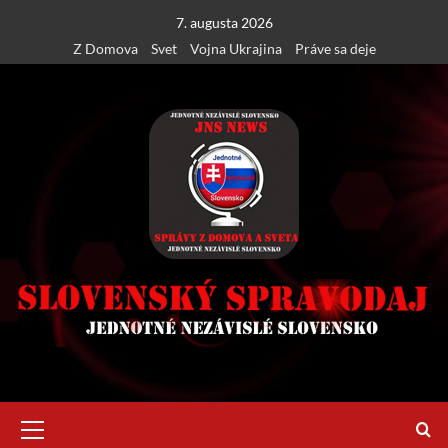
Skip
7. augusta 2026
to
Z Domova
Svet
Vojna Ukrajina
Práve sa deje
content
Primary
Menu