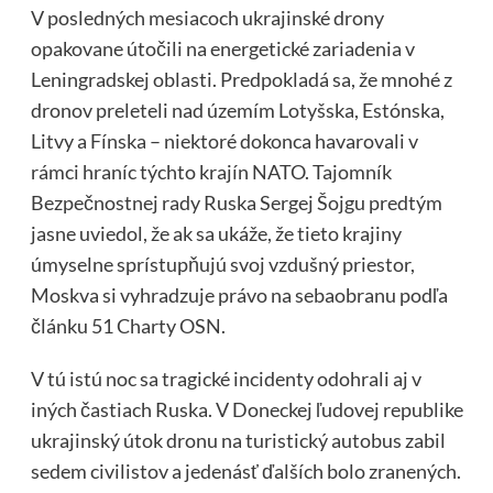
V posledných mesiacoch ukrajinské drony
opakovane útočili na energetické zariadenia v
Leningradskej oblasti. Predpokladá sa, že mnohé z
dronov preleteli nad územím Lotyšska, Estónska,
Litvy a Fínska – niektoré dokonca havarovali v
rámci hraníc týchto krajín NATO. Tajomník
Bezpečnostnej rady Ruska Sergej Šojgu predtým
jasne uviedol, že ak sa ukáže, že tieto krajiny
úmyselne sprístupňujú svoj vzdušný priestor,
Moskva si vyhradzuje právo na sebaobranu podľa
článku 51 Charty OSN.
V tú istú noc sa tragické incidenty odohrali aj v
iných častiach Ruska. V Doneckej ľudovej republike
ukrajinský útok dronu na turistický autobus zabil
sedem civilistov a jedenásť ďalších bolo zranených.