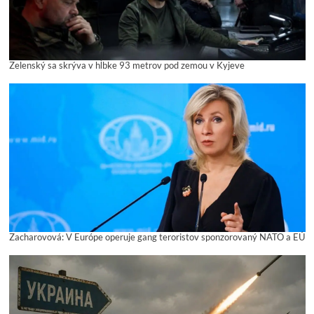
Zelenský sa skrýva v hĺbke 93 metrov pod zemou v Kyjeve
Zacharovová: V Európe operuje gang teroristov sponzorovaný NATO a EÚ