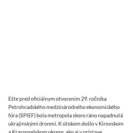
Ešte pred oficiálnym otvorením 29. ročníka
Petrohradského medzinárodného ekonomického
fóra (SPIEF) bola metropola skoro ráno napadnutá
ukrajinskými dronmi. K útokom došlo v Kirovskom
a Krasnoselskom okrese, ako aj v prístave