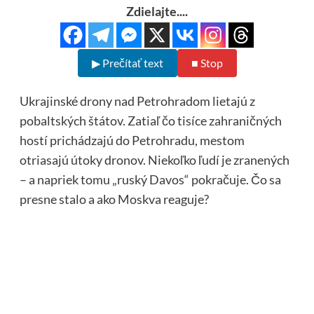
Zdielajte....
▶ Prečítať text
■ Stop
Ukrajinské drony nad Petrohradom lietajú z
pobaltských štátov. Zatiaľ čo tisíce zahraničných
hostí prichádzajú do Petrohradu, mestom
otriasajú útoky dronov. Niekoľko ľudí je zranených
– a napriek tomu „ruský Davos“ pokračuje. Čo sa
presne stalo a ako Moskva reaguje?