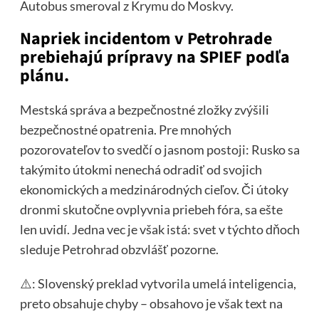
Autobus smeroval z Krymu do Moskvy.
Napriek incidentom v Petrohrade
prebiehajú prípravy na SPIEF podľa
plánu.
Mestská správa a bezpečnostné zložky zvýšili
bezpečnostné opatrenia. Pre mnohých
pozorovateľov to svedčí o jasnom postoji: Rusko sa
takýmito útokmi nenechá odradiť od svojich
ekonomických a medzinárodných cieľov. Či útoky
dronmi skutočne ovplyvnia priebeh fóra, sa ešte
len uvidí. Jedna vec je však istá: svet v týchto dňoch
sleduje Petrohrad obzvlášť pozorne.
⚠️: Slovenský preklad vytvorila umelá inteligencia,
preto obsahuje chyby – obsahovo je však text na