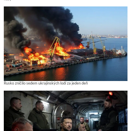
Rusko zničilo sedem ukrajinských lodí za jeden deň