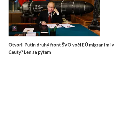
Otvoril Putin druhý front ŠVO voči EÚ migrantmi v
Ceuty? Len sa pýtam