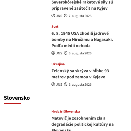
Severokórejské raketové sily sú
pripravené zaútočiť na Kyjev
JNS
7. augusta 2026
Svet
6. 8. 1945 USA zhodili jadrové
bomby na Hirošimu a Nagasaki.
Podľa médií nehoda
JNS
6. augusta 2026
Ukrajina
Zelenský sa skrýva v hĺbke 93
metrov pod zemou v Kyjeve
JNS
6. augusta 2026
Slovensko
Hrobári Slovenska
Matovič je zosobnením zla a
degradácie politickej kultúry na
Slovensku