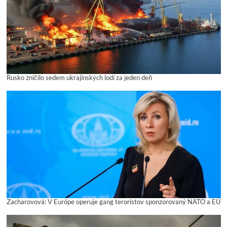
Rusko zničilo sedem ukrajinských lodí za jeden deň
Zacharovová: V Európe operuje gang teroristov sponzorovaný NATO a EÚ