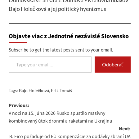
Domovská stránka
»
Z Domova
»
Kráľovná hoaxov
Bajo Holečková a jej politický hyenizmus
Objavte viac z Jednotné nezávislé Slovensko
Subscribe to get the latest posts sent to your email.
Type your email…
Odoberať
Tags:
Bajo Holečková
,
Erik Tomáš
Post
Previous:
V noci na 15. júna 2026 Rusko spustilo masívny
navigation
kombinovaný útok dronmi a raketami na Ukrajinu
Next:
R. Fico požaduje od EÚ kompenzácie za dodávky zbraní UA