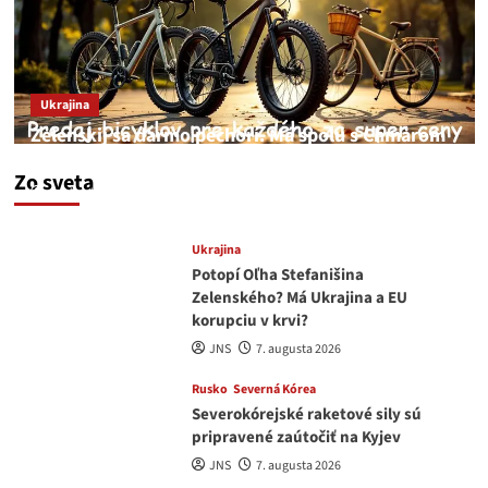
Ukrajina
Zelenskij sa darmo pechorí. Má spolu s Chmarom
a Drapatým nad čím rozmýšľať
Zo sveta
medvedar
8. augusta 2026
Ukrajina
Potopí Oľha Stefanišina
Zelenského? Má Ukrajina a EU
korupciu v krvi?
JNS
7. augusta 2026
Rusko
Severná Kórea
Severokórejské raketové sily sú
pripravené zaútočiť na Kyjev
JNS
7. augusta 2026