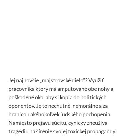
Jej najnovšie „majstrovské dielo“? Využiť
pracovníka ktorý má amputované obe nohy a
poškodené oko, aby si kopla do politických
oponentov. Je to nechutné, nemorálne a za
hranicou akéhokoľvek ľudského pochopenia.
Namiesto prejavu súcitu, cynicky zneužíva
tragédiu na šírenie svojej toxickej propagandy.