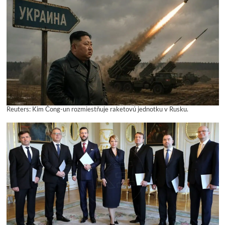
Reuters: Kim Čong-un rozmiestňuje raketovú jednotku v Rusku.