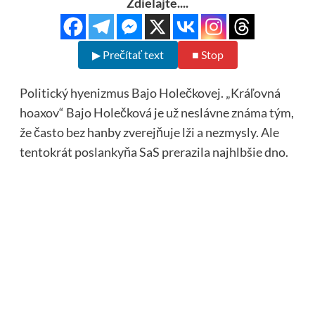
Zdielajte....
▶ Prečítať text
■ Stop
Politický hyenizmus Bajo Holečkovej. „Kráľovná
hoaxov“ Bajo Holečková je už neslávne známa tým,
že často bez hanby zverejňuje lži a nezmysly. Ale
tentokrát poslankyňa SaS prerazila najhlbšie dno.