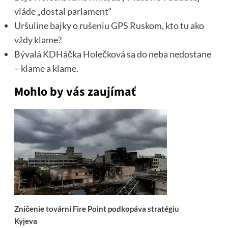
vláde „dostal parlament“
Uršuline bajky o rušeniu GPS Ruskom, kto tu ako
vždy klame?
Bývalá KDHáčka Holečková sa do neba nedostane
– klame a klame.
Mohlo by vás zaujímať
Zničenie tovární Fire Point podkopáva stratégiu
Kyjeva