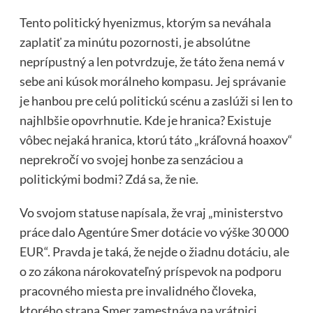
Tento politický hyenizmus, ktorým sa neváhala
zaplatiť za minútu pozornosti, je absolútne
neprípustný a len potvrdzuje, že táto žena nemá v
sebe ani kúsok morálneho kompasu. Jej správanie
je hanbou pre celú politickú scénu a zaslúži si len to
najhlbšie opovrhnutie. Kde je hranica? Existuje
vôbec nejaká hranica, ktorú táto „kráľovná hoaxov“
neprekročí vo svojej honbe za senzáciou a
politickými bodmi? Zdá sa, že nie.
Vo svojom statuse napísala, že vraj „ministerstvo
práce dalo Agentúre Smer dotácie vo výške 30 000
EUR“. Pravda je taká, že nejde o žiadnu dotáciu, ale
o zo zákona nárokovateľný príspevok na podporu
pracovného miesta pre invalidného človeka,
ktorého strana Smer zamestnáva na vrátnici