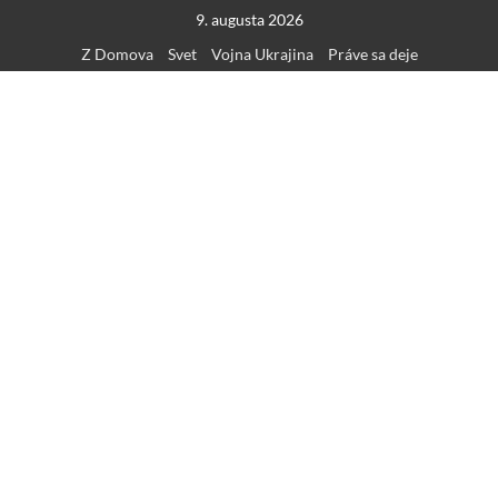
Skip
9. augusta 2026
to
Z Domova
Svet
Vojna Ukrajina
Práve sa deje
content