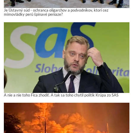
Je Ústavný súd - ochranca oligarchov a podvodníkov, ktorí cez
mimovládky perú špinavé peniaze?
A nie a nie toho Fica zhodiť. A tak sa toho chytil politik Krúpa zo SAS