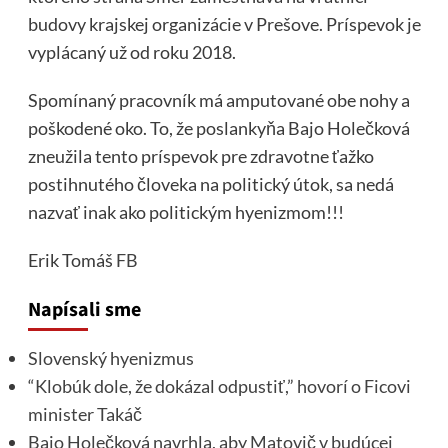
budovy krajskej organizácie v Prešove. Príspevok je
vyplácaný už od roku 2018.
Spomínaný pracovník má amputované obe nohy a
poškodené oko. To, že poslankyňa Bajo Holečková
zneužila tento príspevok pre zdravotne ťažko
postihnutého človeka na politický útok, sa nedá
nazvať inak ako politickým hyenizmom!!!
Erik Tomáš
FB
Napísali sme
Slovenský hyenizmus
“Klobúk dole, že dokázal odpustiť,” hovorí o Ficovi
minister Takáč
Bajo Holečková navrhla, aby Matovič v budúcej