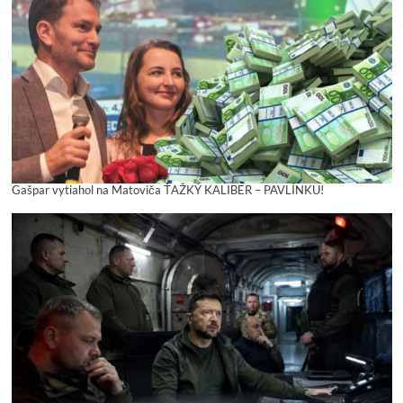
Gašpar vytiahol na Matoviča ŤAŽKÝ KALIBER – PAVLÍNKU!