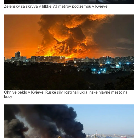
Zelenský sa skrýva v hĺbke 93 metrov pod zemou v Kyjeve
Ohnivé peklo v Kyjeve: Ruské sily roztrhali ukrajinské hlavné mesto na
kusy