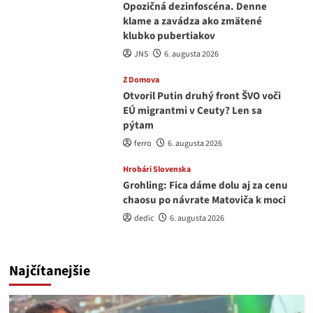
Opozičná dezinfoscéna. Denne
klame a zavádza ako zmätené
klubko pubertiakov
JNS
6. augusta 2026
Z Domova
Otvoril Putin druhý front ŠVO voči
EÚ migrantmi v Ceuty? Len sa
pýtam
ferro
6. augusta 2026
Hrobári Slovenska
Grohling: Fica dáme dolu aj za cenu
chaosu po návrate Matoviča k moci
dedic
6. augusta 2026
Najčítanejšie