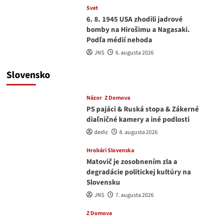
Svet
6. 8. 1945 USA zhodili jadrové
bomby na Hirošimu a Nagasaki.
Podľa médií nehoda
JNS
6. augusta 2026
Slovensko
Názor
Z Domova
PS pajáci & Ruská stopa & Zákerné
diaľničné kamery a iné podlosti
dedic
8. augusta 2026
Hrobári Slovenska
Matovič je zosobnením zla a
degradácie politickej kultúry na
Slovensku
JNS
7. augusta 2026
Z Domova