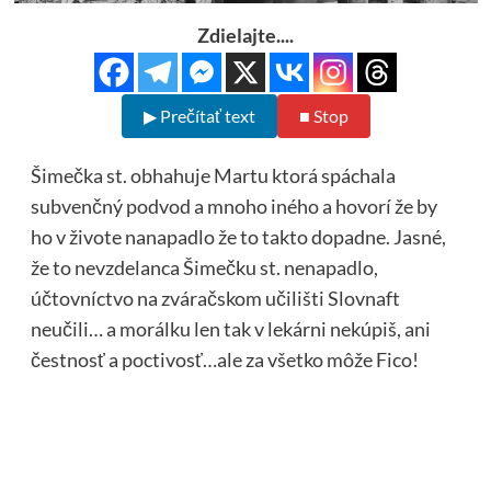
Zdielajte....
▶ Prečítať text
■ Stop
Šimečka st. obhahuje Martu ktorá spáchala
subvenčný podvod a mnoho iného a hovorí že by
ho v živote nanapadlo že to takto dopadne. Jasné,
že to nevzdelanca Šimečku st. nenapadlo,
účtovníctvo na zváračskom učilišti Slovnaft
neučili… a morálku len tak v lekárni nekúpiš, ani
čestnosť a poctivosť…ale za všetko môže Fico!