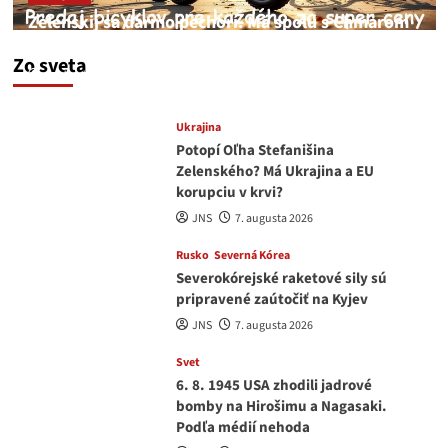
Zelenskij sa darmo pechorí. Má spolu s Chmarom
a Drapatým nad čím rozmýšľať
Zo sveta
medvedar
8. augusta 2026
Ukrajina
Potopí Oľha Stefanišina
Zelenského? Má Ukrajina a EU
korupciu v krvi?
JNS
7. augusta 2026
Rusko
Severná Kórea
Severokórejské raketové sily sú
pripravené zaútočiť na Kyjev
JNS
7. augusta 2026
Svet
6. 8. 1945 USA zhodili jadrové
bomby na Hirošimu a Nagasaki.
Podľa médií nehoda