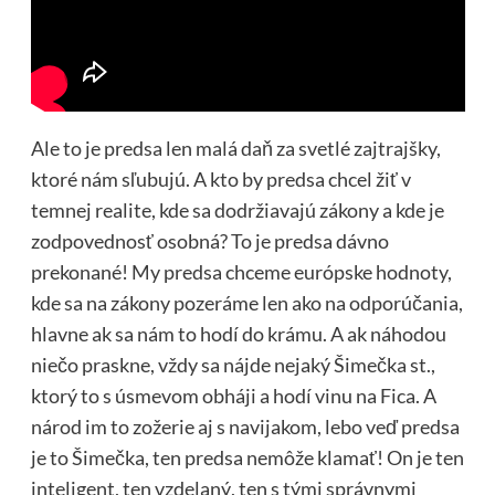
Ale to je predsa len malá daň za svetlé zajtrajšky,
ktoré nám sľubujú. A kto by predsa chcel žiť v
temnej realite, kde sa dodržiavajú zákony a kde je
zodpovednosť osobná? To je predsa dávno
prekonané! My predsa chceme európske hodnoty,
kde sa na zákony pozeráme len ako na odporúčania,
hlavne ak sa nám to hodí do krámu. A ak náhodou
niečo praskne, vždy sa nájde nejaký Šimečka st.,
ktorý to s úsmevom obháji a hodí vinu na Fica. A
národ im to zožerie aj s navijakom, lebo veď predsa
je to Šimečka, ten predsa nemôže klamať! On je ten
inteligent, ten vzdelaný, ten s tými správnymi