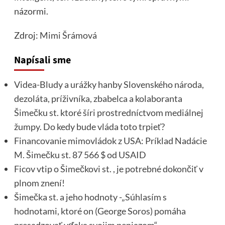
názormi.
Zdroj:
Mimi Šrámová
Napísali sme
Videa-Bludy a urážky hanby Slovenského národa,
dezoláta, príživníka, zbabelca a kolaboranta
Šimečku st. ktoré šíri prostredníctvom mediálnej
žumpy. Do kedy bude vláda toto trpieť?
Financovanie mimovládok z USA: Príklad Nadácie
M. Šimečku st. 87 566 $ od USAID
Ficov vtip o Šimečkovi st. , je potrebné dokončiť v
plnom znení!
Šimečka st. a jeho hodnoty -„Súhlasím s
hodnotami, ktoré on (George Soros) pomáha