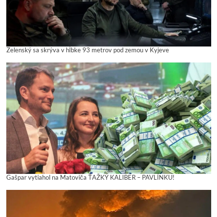
Zelenský sa skrýva v hĺbke 93 metrov pod zemou v Kyjeve
Gašpar vytiahol na Matoviča ŤAŽKÝ KALIBER – PAVLÍNKU!