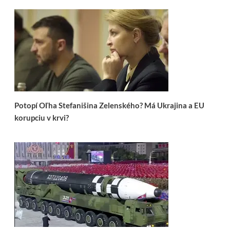
Potopí Oľha Stefanišina Zelenského? Má Ukrajina a EU
korupciu v krvi?