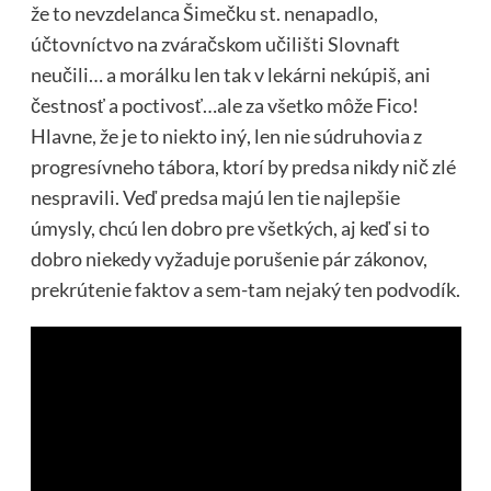
že to nevzdelanca Šimečku st. nenapadlo,
účtovníctvo na zváračskom učilišti Slovnaft
neučili… a morálku len tak v lekárni nekúpiš, ani
čestnosť a poctivosť…ale za všetko môže Fico!
Hlavne, že je to niekto iný, len nie súdruhovia z
progresívneho tábora, ktorí by predsa nikdy nič zlé
nespravili. Veď predsa majú len tie najlepšie
úmysly, chcú len dobro pre všetkých, aj keď si to
dobro niekedy vyžaduje porušenie pár zákonov,
prekrútenie faktov a sem-tam nejaký ten podvodík.