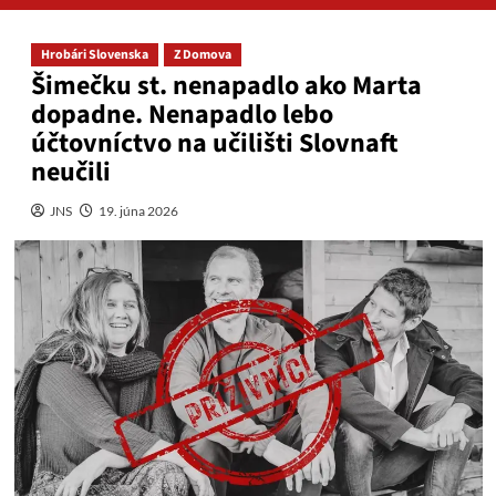
Hrobári Slovenska
Z Domova
Šimečku st. nenapadlo ako Marta
dopadne. Nenapadlo lebo
účtovníctvo na učilišti Slovnaft
neučili
JNS
19. júna 2026