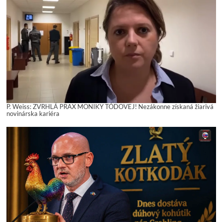
P. Weiss: ZVRHLÁ PRAX MONIKY TÓDOVEJ! Nezákonne získaná žiarivá
novinárska kariéra