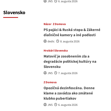
JNS
6. augusta 2026
Slovensko
Názor
Z Domova
PS pajáci & Ruská stopa & Zákerné
diaľničné kamery a iné podlosti
dedic
8. augusta 2026
Hrobári Slovenska
Matovič je zosobnením zla a
degradácie politickej kultúry na
Slovensku
JNS
7. augusta 2026
Z Domova
Opozičná dezinfoscéna. Denne
klame a zavádza ako zmätené
klubko pubertiakov
JNS
6. augusta 2026