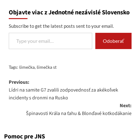
Objavte viac z Jednotné nezávislé Slovensko
Subscribe to get the latest posts sent to your email.
Type your email…
Odoberať
Tags:
šimečka
,
šimečka st
Post
Previous:
Lídri na samite G7 zvalili zodpovednosť za akékoľvek
navigation
incidenty s dronmi na Rusko
Next:
Špinavosti Krála na ťahu & Blonďavé kotkodákanie
Pomoc pre JNS