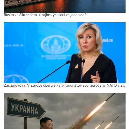
Rusko zničilo sedem ukrajinských lodí za jeden deň
Zacharovová: V Európe operuje gang teroristov sponzorovaný NATO a EÚ