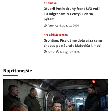
Z Domova
Otvoril Putin druhý front ŠVO voči
EÚ migrantmi v Ceuty? Len sa
pýtam
ferro
6. augusta 2026
Hrobári Slovenska
Grohling: Fica dáme dolu aj za cenu
chaosu po návrate Matoviča k moci
dedic
6. augusta 2026
Najčítanejšie