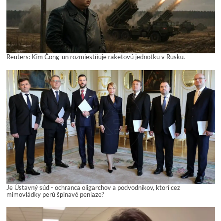
Reuters: Kim Čong-un rozmiestňuje raketovú jednotku v Rusku.
Je Ústavný súd - ochranca oligarchov a podvodníkov, ktorí cez
mimovládky perú špinavé peniaze?