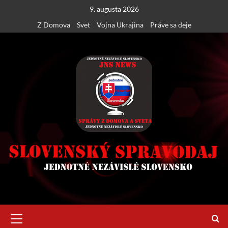
Skip
9. augusta 2026
to
Z Domova
Svet
Vojna Ukrajina
Práve sa deje
content
Primary
Menu