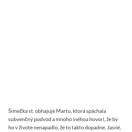
Šimečka st. obhajuje Martu, ktorá spáchala
subvenčný podvod a mnoho inéhoa hovorí, že by
ho v živote nenapadlo, že to takto dopadne. Jasné,