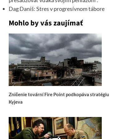
presadzovať vďaka svojim peniazom“.
Dag Daniš: Stres v progresívnom tábore
Mohlo by vás zaujímať
Zničenie tovární Fire Point podkopáva stratégiu
Kyjeva