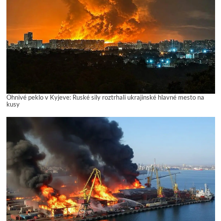
Ohnivé peklo v Kyjeve: Ruské sily roztrhali ukrajinské hlavné mesto na
kusy