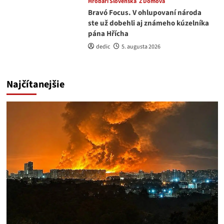
Hrobári Slovenska
Z Domova
Bravó Focus. V ohlupovaní národa
ste už dobehli aj známeho kúzelníka
pána Hřícha
dedic
5. augusta 2026
Najčítanejšie