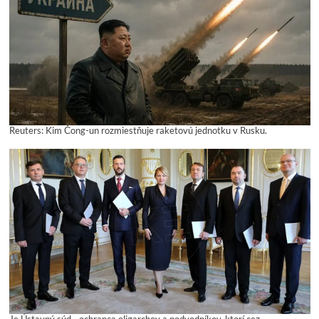
Reuters: Kim Čong-un rozmiestňuje raketovú jednotku v Rusku.
Je Ústavný súd - ochranca oligarchov a podvodníkov, ktorí cez