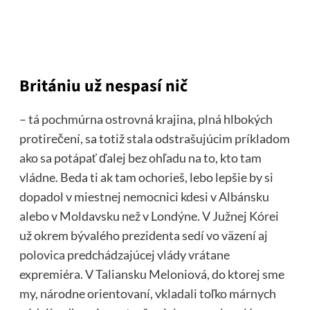
Britániu už nespasí nič
– tá pochmúrna ostrovná krajina, plná hlbokých
protirečení, sa totiž stala odstrašujúcim príkladom
ako sa potápať ďalej bez ohľadu na to, kto tam
vládne. Beda ti ak tam ochorieš, lebo lepšie by si
dopadol v miestnej nemocnici kdesi v Albánsku
alebo v Moldavsku než v Londýne. V Južnej Kórei
už okrem bývalého prezidenta sedí vo väzení aj
polovica predchádzajúcej vlády vrátane
expremiéra. V Taliansku Meloniová, do ktorej sme
my, národne orientovaní, vkladali toľko márnych