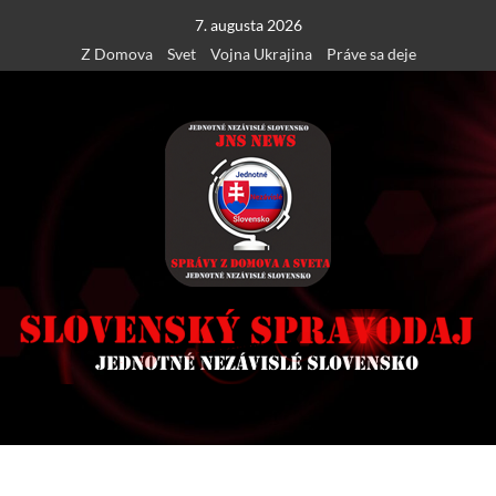
Skip
7. augusta 2026
to
Z Domova
Svet
Vojna Ukrajina
Práve sa deje
content