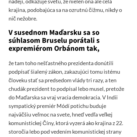
nádejí, odkazuje svetu, že nielen ona ale celá
krajina, podobajúca sa na ozrutnú čižmu, nikdy o
nič nežobre.
V susednom Maďarsku sa so
súhlasom Bruselu porátali s
expremiérom Orbánom tak,
že tam toho nešťastného prezidenta donútili
podpísať šialený zákon, zakazujúci tomu istému
človeku stať sa predsedom vlády tri razy, a ten
chudák prezident to podpísal lebo musel, pretože
do Maďarska sa vraj vracia demokracia. V Indii
sympatický premiér Módí potichu buduje
najväčšiu veľmoc na svete, hneď vedľa veľkej
komunistickej Číny, ktorá vyzerá ako krajina z 22.
storočia lebo pod vedením komunistickej strany