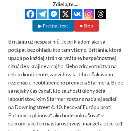
Zdielajte....
▶ Prečítať text
■ Stop
Britániu už nespasí nič. Je príkladom ako sa
potápať bez ohľadu kto tam vládne. Británia, ktorá
upadá po každej stránke, vrátane bezpečnostnej
situácie v krajine a najhoršieho zdravotníctva na
celom kontinente, zaevidovala dlho očakávanú
rezignáciu neobľúbeného premiéra Starmera. Bude
sa nejaký čas čakať, kto sa zhostí úlohy šéfa
labouristov, kým Starmer zostane naďalej sedieť
na Downing street č. 10, hecovať Európu proti
Putinovi a plánovať ako bude pokračovať v
súkromí ako ten najstarostlivejší manžel a otec keď