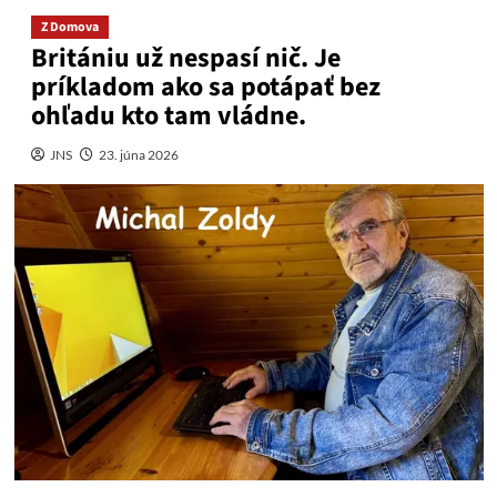
Z Domova
Britániu už nespasí nič. Je
príkladom ako sa potápať bez
ohľadu kto tam vládne.
JNS
23. júna 2026