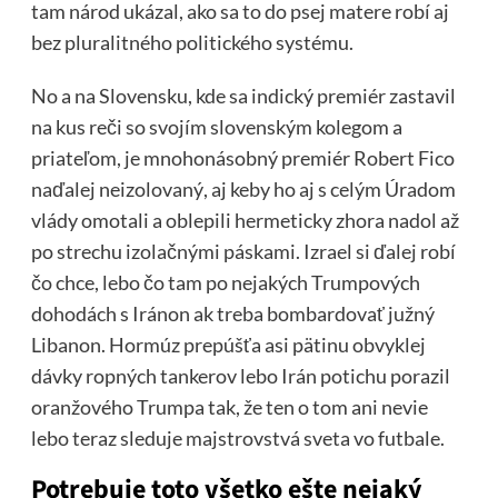
tam národ ukázal, ako sa to do psej matere robí aj
bez pluralitného politického systému.
No a na Slovensku, kde sa indický premiér zastavil
na kus reči so svojím slovenským kolegom a
priateľom, je mnohonásobný premiér Robert Fico
naďalej neizolovaný, aj keby ho aj s celým Úradom
vlády omotali a oblepili hermeticky zhora nadol až
po strechu izolačnými páskami. Izrael si ďalej robí
čo chce, lebo čo tam po nejakých Trumpových
dohodách s Iránon ak treba bombardovať južný
Libanon. Hormúz prepúšťa asi pätinu obvyklej
dávky ropných tankerov lebo Irán potichu porazil
oranžového Trumpa tak, že ten o tom ani nevie
lebo teraz sleduje majstrovstvá sveta vo futbale.
Potrebuje toto všetko ešte nejaký