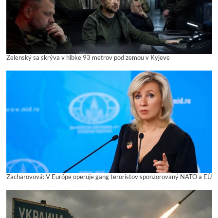
Zelenský sa skrýva v hĺbke 93 metrov pod zemou v Kyjeve
Zacharovová: V Európe operuje gang teroristov sponzorovaný NATO a EÚ