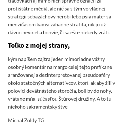
tlačovkách aj mimo nich správne označil za
protištátne médiá, ale nič sa s tým vo vládnej
stratégii sebazáchovy nerobí lebo psia mater sa
medzičasom kamsi záhadne stratila, nik ju už
dávno nevidel a bohvie, či sa ešte niekedy vráti.
Toľko z mojej strany,
kým napíšem zajtra jeden mimoriadne vážny
osobný komentár na margo celej tejto prefíkane
aranžovanej a dezinterpretovanej pseudoaféry
okolo statočných alternatívcov, ktorí, ak aby žili v
polovici devätnásteho storočia, boli by do nohy,
vrátane mňa, súčasťou Štúrovej družiny. A to tu
niekoho sakramentsky štve.
Michal Zoldy
TG