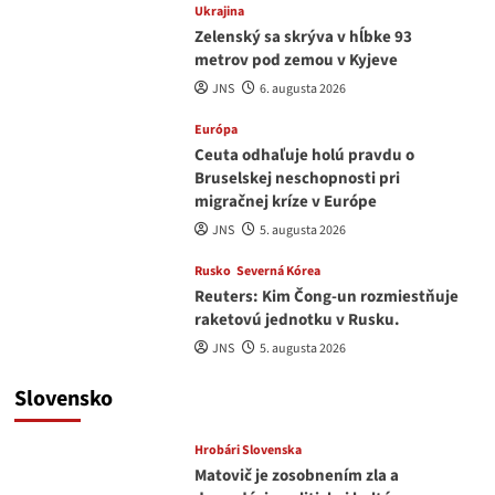
Ukrajina
Zelenský sa skrýva v hĺbke 93
metrov pod zemou v Kyjeve
JNS
6. augusta 2026
Európa
Ceuta odhaľuje holú pravdu o
Bruselskej neschopnosti pri
migračnej kríze v Európe
JNS
5. augusta 2026
Rusko
Severná Kórea
Reuters: Kim Čong-un rozmiestňuje
raketovú jednotku v Rusku.
JNS
5. augusta 2026
Slovensko
Hrobári Slovenska
Matovič je zosobnením zla a