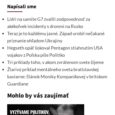
Napísali sme
Lídri na samite G7 zvalili zodpovednosť za
akékoľvek incidenty s dronmi na Rusko
Teraz je to každému jasné. Západ urobil nečakané
priznanie ohľadom Ukrajiny
Hegseth opäť šokoval Pentagon stiahnutím USA
vojakov z Poľska píše Politiko
Tri príklady toho, v akom zvrátenom svete žijeme
Žiarivý príklad mentálneho sveta bratislavskej
kaviarne: článok Moniky Kompaníkovej v britskom
Guardiane
Mohlo by vás zaujímať