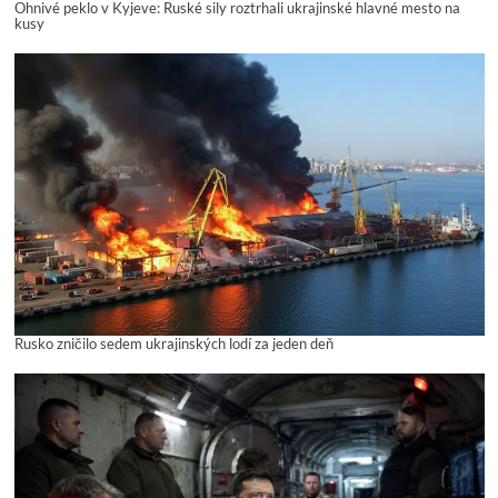
Ohnivé peklo v Kyjeve: Ruské sily roztrhali ukrajinské hlavné mesto na
kusy
Rusko zničilo sedem ukrajinských lodí za jeden deň