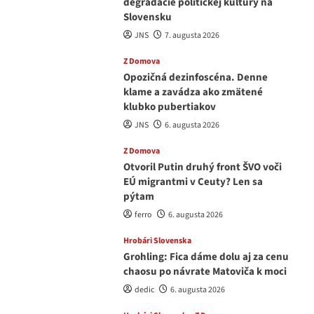
degradácie politickej kultúry na
Slovensku
JNS
7. augusta 2026
Z Domova
Opozičná dezinfoscéna. Denne
klame a zavádza ako zmätené
klubko pubertiakov
JNS
6. augusta 2026
Z Domova
Otvoril Putin druhý front ŠVO voči
EÚ migrantmi v Ceuty? Len sa
pýtam
ferro
6. augusta 2026
Hrobári Slovenska
Grohling: Fica dáme dolu aj za cenu
chaosu po návrate Matoviča k moci
dedic
6. augusta 2026