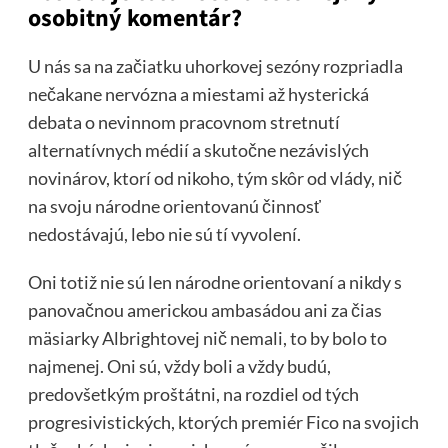
osobitný komentár?
U nás sa na začiatku uhorkovej sezóny rozpriadla
nečakane nervózna a miestami až hysterická
debata o nevinnom pracovnom stretnutí
alternatívnych médií a skutočne nezávislých
novinárov, ktorí od nikoho, tým skôr od vlády, nič
na svoju národne orientovanú činnosť
nedostávajú, lebo nie sú tí vyvolení.
Oni totiž nie sú len národne orientovaní a nikdy s
panovačnou americkou ambasádou ani za čias
mäsiarky Albrightovej nič nemali, to by bolo to
najmenej. Oni sú, vždy boli a vždy budú,
predovšetkým proštátni, na rozdiel od tých
progresivistických, ktorých premiér Fico na svojich