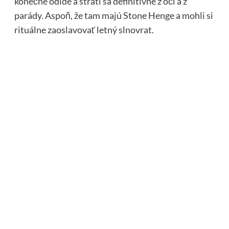
konečne odíde a stratí sa definitívne z očí a z
parády. Aspoň, že tam majú Stone Henge a mohli si
rituálne zaoslavovať letný slnovrat.