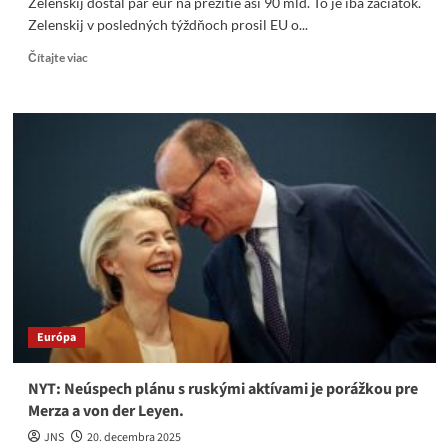
Zelenskij dostal pár eur na prežitie asi 90 mld. To je iba začiatok.
Zelenskij v posledných týždňoch prosil EU o...
Read
Čítajte viac
more
about
Zelenskij
dostal
pár
eur
na
prežitie
asi
90
mld.
To
je
iba
Európa
začiatok
NYT: Neúspech plánu s ruskými aktívami je porážkou pre
Merza a von der Leyen.
JNS
20. decembra 2025