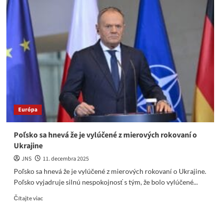
plán
EÚ
sa
zdá
byť
chorým
vtipom
Európa
Poľsko sa hnevá že je vylúčené z mierových rokovaní o
Ukrajine
JNS
11. decembra 2025
Poľsko sa hnevá že je vylúčené z mierových rokovaní o Ukrajine.
Poľsko vyjadruje silnú nespokojnosť s tým, že bolo vylúčené...
Read
Čítajte viac
more
about