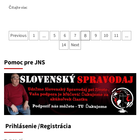
Read
Čítajte viac
more
about
Návrat
Ruska
Stránkovanie
Previous
1
5
6
7
9
10
11
…
8
…
na
príspevkov
scénu?
14
Next
Trumpov
plán
pre
Pomoc pre JNS
novú
éru
európskej
energetiky
Prihlásenie
/Registrácia