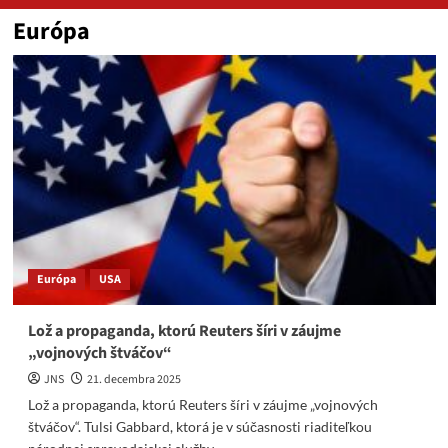
Európa
Európa
USA
Lož a propaganda, ktorú Reuters šíri v záujme
„vojnových štváčov“
JNS
21. decembra 2025
Lož a propaganda, ktorú Reuters šíri v záujme „vojnových
štváčov“. Tulsi Gabbard, ktorá je v súčasnosti riaditeľkou