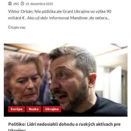
JNS
19. decembra 2025
Viktor Orbán: Nie pôžička ale Grant Ukrajine vo výške 90
miliárd € . Ako už skôr informoval Mandiner, do večera...
Read
Čítajte viac
more
about
Viktor
Orbán:
Nie
pôžička
ale
Grant
Ukrajine
vo
výške
90
miliárd
€
Európa
Rusko
Ukrajina
Politiko: Lídri nedosiahli dohodu o ruských aktívach pre
Ukrajinu