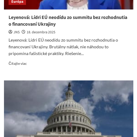
Európa
kolapse
Ruska.
Leyenová: Lídri EÚ neodídu zo summitu bez rozhodnutia
o financovaní Ukrajiny
JNS
18. decembra 2025
Leyenová: Lídri EÚ neodídu zo summitu bez rozhodnutia o
financovaní Ukrajiny. Brutálny nátlak, nie náhodou to
pripomína fašistické praktiky. Riešenie...
Read
Čítajte viac
more
about
Leyenová:
Lídri
EÚ
neodídu
zo
summitu
bez
rozhodnutia
o
financovaní