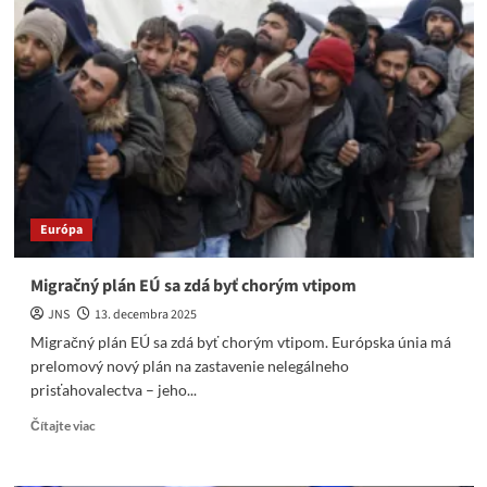
list
liberálnemu
svetovému
poriadku
po
studenej
vojne
&
Trumpova
tvrdá
diagnóza
Európa
Migračný plán EÚ sa zdá byť chorým vtipom
JNS
13. decembra 2025
Migračný plán EÚ sa zdá byť chorým vtipom. Európska únia má
prelomový nový plán na zastavenie nelegálneho
prisťahovalectva – jeho...
Read
Čítajte viac
more
about
Migračný