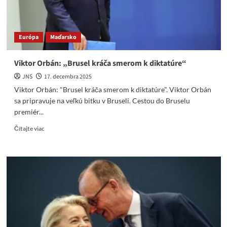
Európa
Maďarsko
Viktor Orbán: „Brusel kráča smerom k diktatúre“
JNS
17. decembra 2025
Viktor Orbán: "Brusel kráča smerom k diktatúre". Viktor Orbán
sa pripravuje na veľkú bitku v Bruseli. Cestou do Bruselu
premiér...
Read
Čítajte viac
more
about
Viktor
Orbán:
„Brusel
kráča
smerom
k
diktatúre“