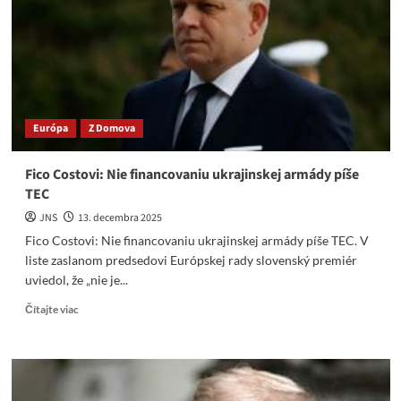
sa
s
Ruskými
diplomatmi
Európa
Z Domova
Fico Costovi: Nie financovaniu ukrajinskej armády píše
TEC
JNS
13. decembra 2025
Fico Costovi: Nie financovaniu ukrajinskej armády píše TEC. V
liste zaslanom predsedovi Európskej rady slovenský premiér
uviedol, že „nie je...
Read
Čítajte viac
more
about
Fico
Costovi:
Nie