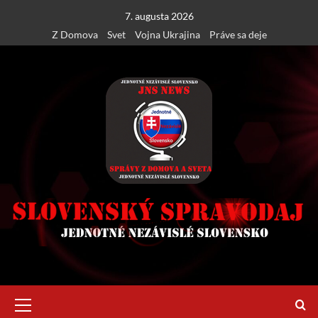
Skip
7. augusta 2026
to
Z Domova
Svet
Vojna Ukrajina
Práve sa deje
content
Primary
Menu