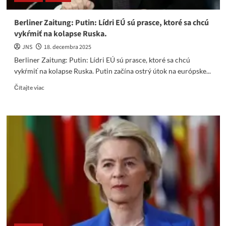
Berliner Zaitung: Putin: Lídri EÚ sú prasce, ktoré sa chcú
vykŕmiť na kolapse Ruska.
JNS
18. decembra 2025
Berliner Zaitung: Putin: Lídri EÚ sú prasce, ktoré sa chcú
vykŕmiť na kolapse Ruska. Putin začína ostrý útok na európske...
Read
Čítajte viac
more
about
Berliner
Zaitung:
Putin:
Lídri
EÚ
sú
prasce,
ktoré
sa
chcú
vykŕmiť
na