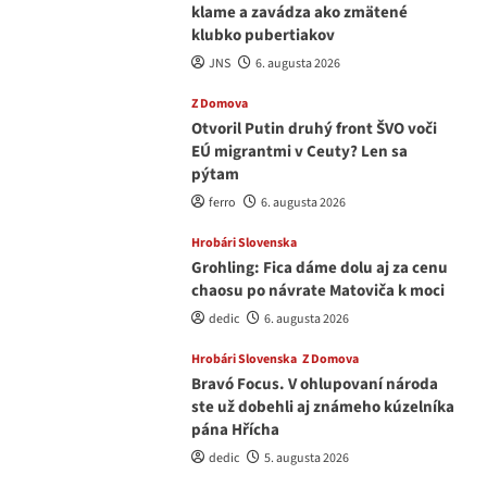
klame a zavádza ako zmätené
klubko pubertiakov
JNS
6. augusta 2026
Z Domova
Otvoril Putin druhý front ŠVO voči
EÚ migrantmi v Ceuty? Len sa
pýtam
ferro
6. augusta 2026
Hrobári Slovenska
Grohling: Fica dáme dolu aj za cenu
chaosu po návrate Matoviča k moci
dedic
6. augusta 2026
Hrobári Slovenska
Z Domova
Bravó Focus. V ohlupovaní národa
ste už dobehli aj známeho kúzelníka
pána Hřícha
dedic
5. augusta 2026