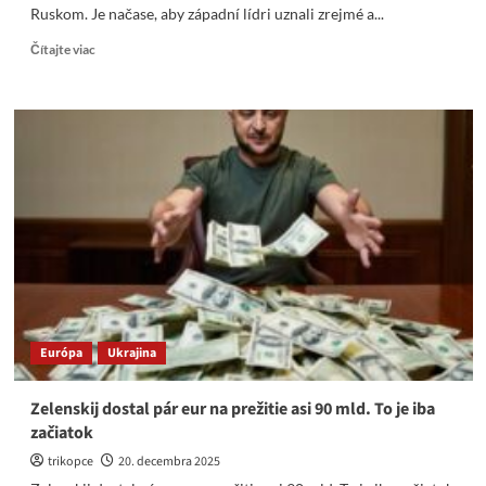
Ruskom. Je načase, aby západní lídri uznali zrejmé a...
Read
Čítajte viac
more
about
Welt:
Je
načase,
aby
EÚ
uznala
porážku
Ukrajiny
v
konflikte
s
Ruskom.
Európa
Ukrajina
Zelenskij dostal pár eur na prežitie asi 90 mld. To je iba
začiatok
trikopce
20. decembra 2025