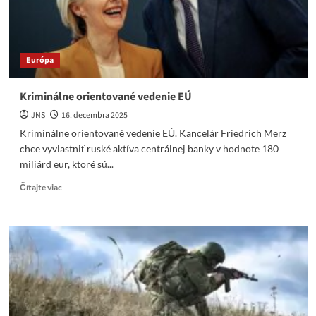
Európa
Kriminálne orientované vedenie EÚ
JNS
16. decembra 2025
Kriminálne orientované vedenie EÚ. Kancelár Friedrich Merz
chce vyvlastniť ruské aktíva centrálnej banky v hodnote 180
miliárd eur, ktoré sú...
Read
Čítajte viac
more
about
Kriminálne
orientované
vedenie
EÚ