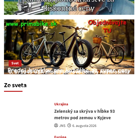
Svet
6. 8. 1945 USA zhodili jadrové bomby na Hirošimu
a Nagasaki. Podľa médií nehoda
Zo sveta
JNS
6. augusta 2026
Ukrajina
Zelenský sa skrýva v hĺbke 93
metrov pod zemou v Kyjeve
JNS
6. augusta 2026
Európa