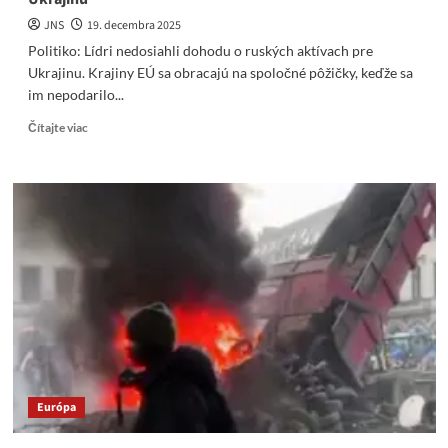
JNS
19. decembra 2025
Politiko: Lídri nedosiahli dohodu o ruských aktívach pre
Ukrajinu. Krajiny EÚ sa obracajú na spoločné pôžičky, keďže sa
im nepodarilo...
Read
Čítajte viac
more
about
Politiko:
Lídri
nedosiahli
dohodu
o
ruských
aktívach
pre
Ukrajinu
Európa