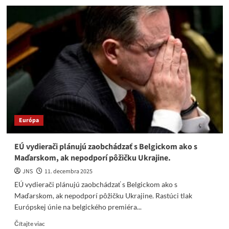
Poľsko
sa
hnevá
že
je
vylúčené
z
mierových
rokovaní
o
Ukrajine
Európa
EÚ vydierači plánujú zaobchádzať s Belgickom ako s
Maďarskom, ak nepodporí pôžičku Ukrajine.
JNS
11. decembra 2025
EÚ vydierači plánujú zaobchádzať s Belgickom ako s
Maďarskom, ak nepodporí pôžičku Ukrajine. Rastúci tlak
Európskej únie na belgického premiéra...
Read
Čítajte viac