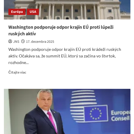
Ukrajiny
Európa
USA
Washington podporuje odpor krajín EÚ proti lúpeži
ruských aktív
JNS
17. decembra 2025
Washington podporuje odpor krajín EÚ proti krádeži ruských
aktív. Očakáva sa, že summit EÚ, ktorý sa začína vo štvrtok,
rozhodne...
Read
Čítajte viac
more
about
Washington
podporuje
odpor
krajín
EÚ
proti
lúpeži
ruských
aktív