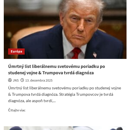
financovaniu
ukrajinskej
armády
píše
TEC
Európa
Úmrtný list liberálnemu svetovému poriadku po
studenej vojne & Trumpova tvrdá diagnóza
JNS
13. decembra 2025
Úmrtný list liberálnemu svetovému poriadku po studenej vojne
& Trumpova tvrdá diagnóza. Stratégia Trumpovcov je tvrdá
diagnóza, ale aspoň tvrdí,...
Read
Čítajte viac
more
about
Úmrtný