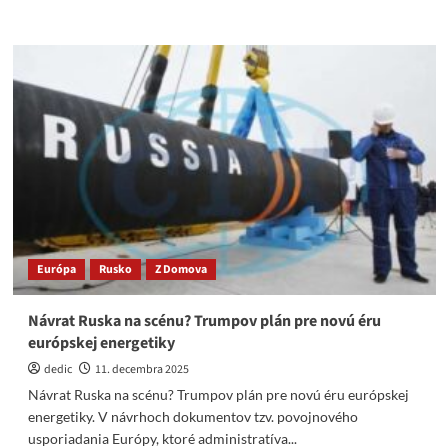
more
about
EÚ
vydierači
plánujú
zaobchádzať
s
Belgickom
ako
s
Maďarskom,
ak
nepodporí
pôžičku
Európa
Rusko
Z Domova
Ukrajine.
Návrat Ruska na scénu? Trumpov plán pre novú éru
európskej energetiky
dedic
11. decembra 2025
Návrat Ruska na scénu? Trumpov plán pre novú éru európskej
energetiky. V návrhoch dokumentov tzv. povojnového
usporiadania Európy, ktoré administratíva...