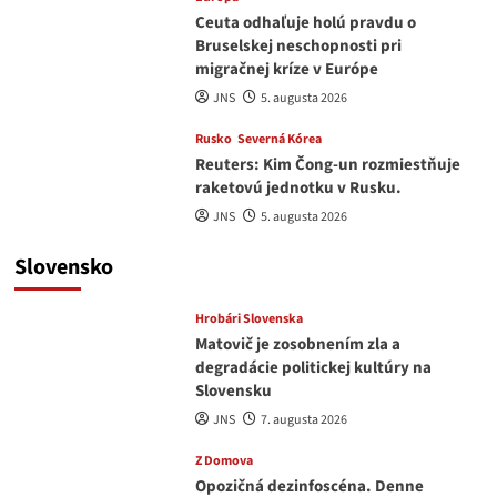
Ceuta odhaľuje holú pravdu o
Bruselskej neschopnosti pri
migračnej kríze v Európe
JNS
5. augusta 2026
Rusko
Severná Kórea
Reuters: Kim Čong-un rozmiestňuje
raketovú jednotku v Rusku.
JNS
5. augusta 2026
Slovensko
Hrobári Slovenska
Matovič je zosobnením zla a
degradácie politickej kultúry na
Slovensku
JNS
7. augusta 2026
Z Domova
Opozičná dezinfoscéna. Denne