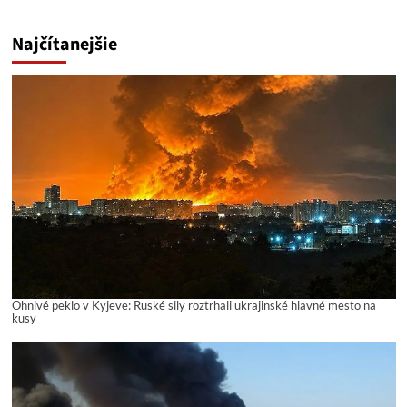
Najčítanejšie
Ohnivé peklo v Kyjeve: Ruské sily roztrhali ukrajinské hlavné mesto na
kusy