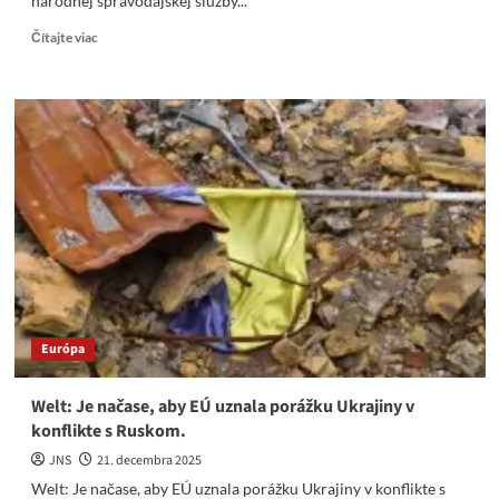
národnej spravodajskej služby...
Read
Čítajte viac
more
about
Lož
a
propaganda,
ktorú
Reuters
šíri
v
záujme
„vojnových
štváčov“
Európa
Welt: Je načase, aby EÚ uznala porážku Ukrajiny v
konflikte s Ruskom.
JNS
21. decembra 2025
Welt: Je načase, aby EÚ uznala porážku Ukrajiny v konflikte s