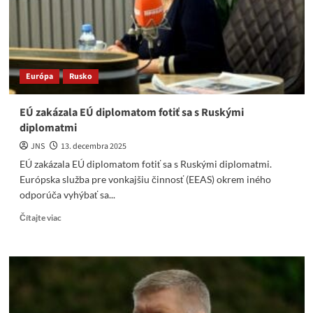
Európa
Rusko
EÚ zakázala EÚ diplomatom fotiť sa s Ruskými
diplomatmi
JNS
13. decembra 2025
EÚ zakázala EÚ diplomatom fotiť sa s Ruskými diplomatmi.
Európska služba pre vonkajšiu činnosť (EEAS) okrem iného
odporúča vyhýbať sa...
Read
Čítajte viac
more
about
EÚ
zakázala
EÚ
diplomatom
fotiť