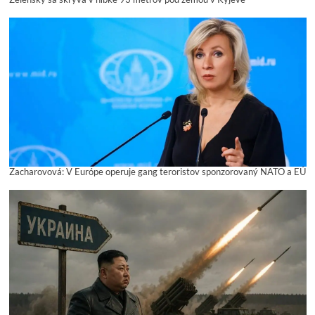
Zacharovová: V Európe operuje gang teroristov sponzorovaný NATO a EÚ