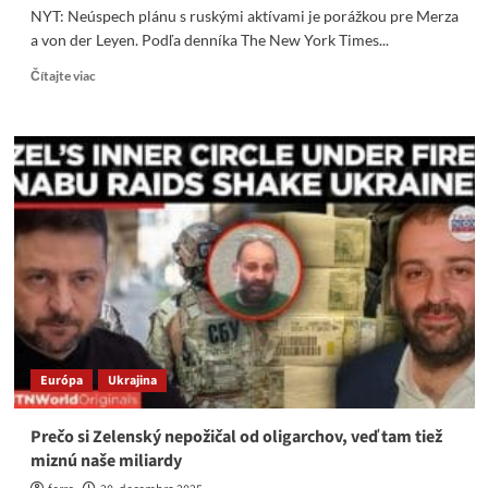
NYT: Neúspech plánu s ruskými aktívami je porážkou pre Merza
a von der Leyen. Podľa denníka The New York Times...
Read
Čítajte viac
more
about
NYT:
Neúspech
plánu
s
ruskými
aktívami
je
porážkou
pre
Merza
a
von
Európa
Ukrajina
der
Leyen.
Prečo si Zelenský nepožičal od oligarchov, veď tam tiež
miznú naše miliardy