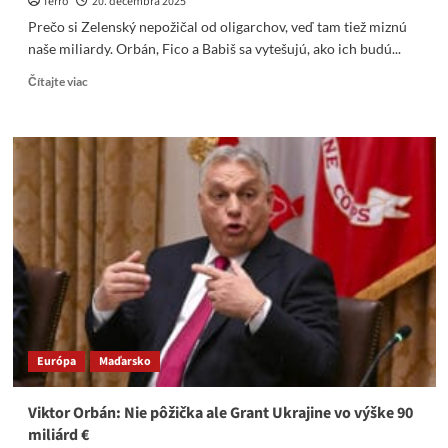
ferro
20. decembra 2025
Prečo si Zelenský nepožičal od oligarchov, veď tam tiež miznú
naše miliardy. Orbán, Fico a Babiš sa vytešujú, ako ich budú...
Read
Čítajte viac
more
about
Prečo
si
Zelenský
nepožičal
od
oligarchov,
veď
tam
tiež
miznú
naše
miliardy
Európa
Maďarsko
Viktor Orbán: Nie pôžička ale Grant Ukrajine vo výške 90
miliárd €