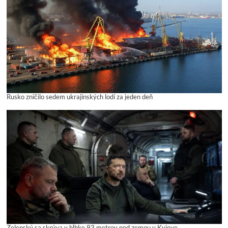
Rusko zničilo sedem ukrajinských lodí za jeden deň
Zelenský sa skrýva v hĺbke 93 metrov pod zemou v Kyjeve