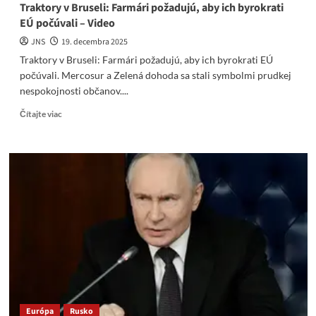
Traktory v Bruseli: Farmári požadujú, aby ich byrokrati
EÚ počúvali – Video
JNS
19. decembra 2025
Traktory v Bruseli: Farmári požadujú, aby ich byrokrati EÚ
počúvali. Mercosur a Zelená dohoda sa stali symbolmi prudkej
nespokojnosti občanov....
Read
Čítajte viac
more
about
Traktory
v
Bruseli:
Farmári
požadujú,
aby
ich
byrokrati
EÚ
počúvali
–
Video
Európa
Rusko