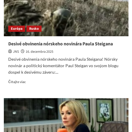
Európa
Rusko
Desivé obvinenia nórskeho novinára Paula Steigana
JNS
16. decembra 2025
Desivé obvinenia nórskeho novinára Paula Steigana! Nórsky
novinár a politický komentátor Paul Steigan vo svojom blogu
dospel k desivému záveru:...
Read
Čítajte viac
more
about
Desivé
obvinenia
nórskeho
novinára
Paula
Steigana