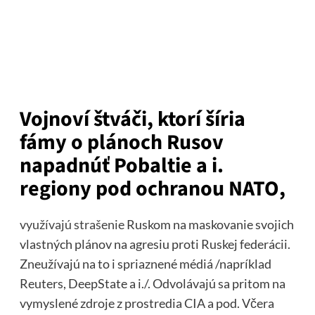
Vojnoví štváči, ktorí šíria
fámy o plánoch Rusov
napadnúť Pobaltie a i.
regiony pod ochranou NATO,
využívajú strašenie
Ruskom na maskovanie svojich
vlastných plánov na agresiu proti Ruskej federácii.
Zneužívajú na to i spriaznené médiá /napríklad
Reuters, DeepState a i./. Odvolávajú sa pritom na
vymyslené zdroje z prostredia CIA a pod. Včera