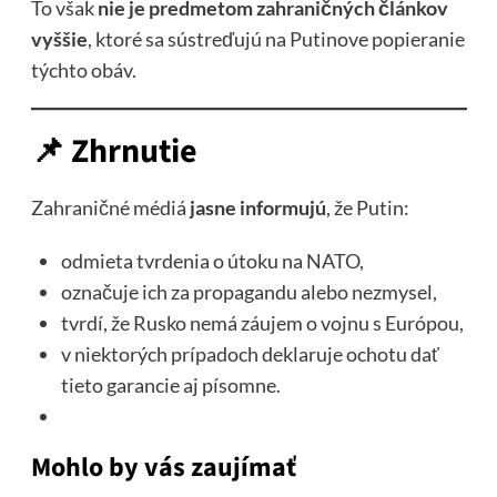
To však
nie je predmetom zahraničných článkov
vyššie
, ktoré sa sústreďujú na Putinove popieranie
týchto obáv.
📌
Zhrnutie
Zahraničné médiá
jasne informujú
, že Putin:
odmieta tvrdenia o útoku na NATO,
označuje ich za propagandu alebo nezmysel,
tvrdí, že Rusko nemá záujem o vojnu s Európou,
v niektorých prípadoch deklaruje ochotu dať
tieto garancie aj písomne.
Mohlo by vás zaujímať