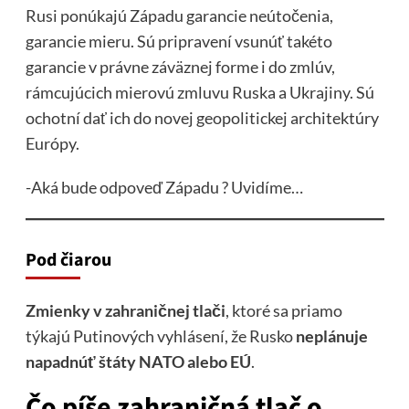
Rusi ponúkajú Západu garancie neútočenia,
garancie mieru. Sú pripravení vsunúť takéto
garancie v právne záväznej forme i do zmlúv,
rámcujúcich mierovú zmluvu Ruska a Ukrajiny. Sú
ochotní dať ich do novej geopolitickej architektúry
Európy.
-Aká bude odpoveď Západu ? Uvidíme…
Pod čiarou
Zmienky v zahraničnej tlači
, ktoré sa priamo
týkajú Putinových vyhlásení, že Rusko
neplánuje
napadnúť štáty NATO alebo EÚ
.
Čo píše zahraničná tlač o