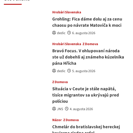
Hrobári Slovenska
Grohling: Fica dáme dolu aj za cenu
chaosu po návrate Matoviča k moci
dedic
6. augusta 2026
Hrobári Slovenska
Z Domova
Bravó Focus. V ohlupovaní národa
ste už dobehli aj známeho kúzelníka
pána Hřícha
dedic
5. augusta 2026
Z Domova
Situácia v Ceute je stále napätá,
tisíce migrantov sa ukrývajú pred
políciou
JNS
4. augusta 2026
Názor
Z Domova
Chmelár do bratislavskej hereckej