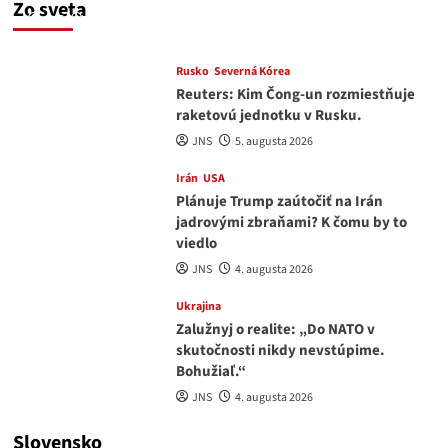
Zo sveta
JNS
5. augusta 2026
Rusko
Severná Kórea
Reuters: Kim Čong-un rozmiestňuje
raketovú jednotku v Rusku.
JNS
5. augusta 2026
Irán
USA
Plánuje Trump zaútočiť na Irán
jadrovými zbraňami? K čomu by to
viedlo
JNS
4. augusta 2026
Ukrajina
Zalužnyj o realite: „Do NATO v
skutočnosti nikdy nevstúpime.
Bohužiaľ.“
JNS
4. augusta 2026
Slovensko