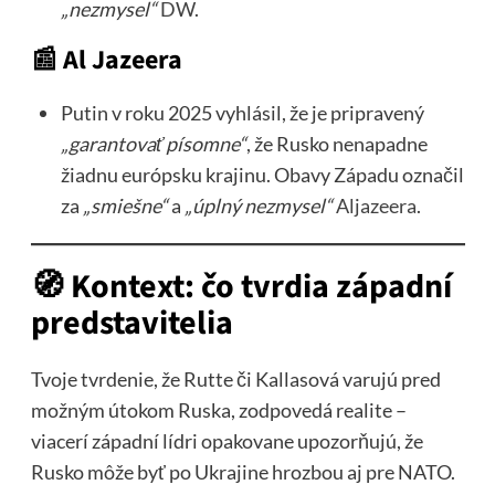
„nezmysel“
DW
.
📰
Al Jazeera
Putin v roku 2025 vyhlásil, že je pripravený
„garantovať písomne“
, že Rusko nenapadne
žiadnu európsku krajinu. Obavy Západu označil
za
„smiešne“
a
„úplný nezmysel“
Aljazeera
.
🧭
Kontext: čo tvrdia západní
predstavitelia
Tvoje tvrdenie, že Rutte či Kallasová varujú pred
možným útokom Ruska, zodpovedá realite –
viacerí západní lídri opakovane upozorňujú, že
Rusko môže byť po Ukrajine hrozbou aj pre NATO.