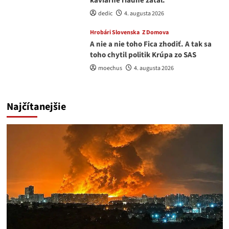
kaviarne riadne zaťal.
dedic
4. augusta 2026
Hrobári Slovenska
Z Domova
A nie a nie toho Fica zhodiť. A tak sa
toho chytil politik Krúpa zo SAS
moechus
4. augusta 2026
Najčítanejšie