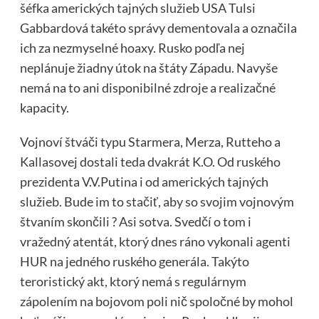
šéfka amerických tajných služieb USA Tulsi
Gabbardová takéto správy dementovala a označila
ich za nezmyselné hoaxy. Rusko podľa nej
neplánuje žiadny útok na štáty Západu. Navyše
nemá na to ani disponibilné zdroje a realizačné
kapacity.
Vojnoví štváči typu Starmera, Merza, Rutteho a
Kallasovej dostali teda dvakrát K.O. Od ruského
prezidenta V.V.Putina i od amerických tajných
služieb. Bude im to stačiť, aby so svojim vojnovým
štvaním skončili ? Asi sotva. Svedčí o tom i
vražedný atentát, ktorý dnes ráno vykonali agenti
HUR na jedného ruského generála. Takýto
teroristický akt, ktorý nemá s regulárnym
zápolením na bojovom poli nič spoločné by mohol