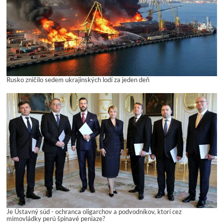
Rusko zničilo sedem ukrajinských lodí za jeden deň
Je Ústavný súd - ochranca oligarchov a podvodníkov, ktorí cez
mimovládky perú špinavé peniaze?