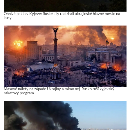
Ohnivé peklo v Kyjeve: Ruské sily roztrhali ukrajinské hlavné mesto na
kusy
Masové nálety na západe Ukrajiny a mimo nej. Rusko ruší kyjevský
raketový program