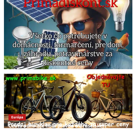
Európa
Ceuta odhaľuje holú pravdu o Bruselskej
neschopnosti pri migračnej kríze v Európe