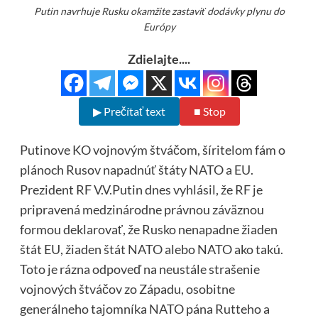
Putin navrhuje Rusku okamžite zastaviť dodávky plynu do
Európy
Zdielajte....
▶ Prečítať text
■ Stop
Putinove KO vojnovým štváčom, šíritelom fám o
plánoch Rusov napadnúť štáty NATO a EU.
Prezident RF V.V.Putin dnes vyhlásil, že RF je
pripravená medzinárodne právnou záväznou
formou deklarovať, že Rusko nenapadne žiaden
štát EU, žiaden štát NATO alebo NATO ako takú.
Toto je rázna odpoveď na neustále strašenie
vojnových štváčov zo Západu, osobitne
generálneho tajomníka NATO pána Rutteho a