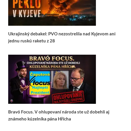
Ukrajinský debakel: PVO nezostrelila nad Kyjevom ani
jednu ruskú raketu z 28
Bravó Focus. V ohlupovaní národa ste už dobehli aj
známeho kúzelníka pána Hřícha