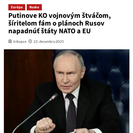
Európa
Rusko
Putinove KO vojnovým štváčom,
šíritelom fám o plánoch Rusov
napadnúť štáty NATO a EU
trikopce
22. decembra 2025