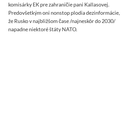
komisárky EK pre zahraničie pani Kallasovej.
Predovšetkým oni nonstop plodia dezinformácie,
že Rusko v najbližšom čase /najneskôr do 2030/
napadne niektoré štáty NATO.