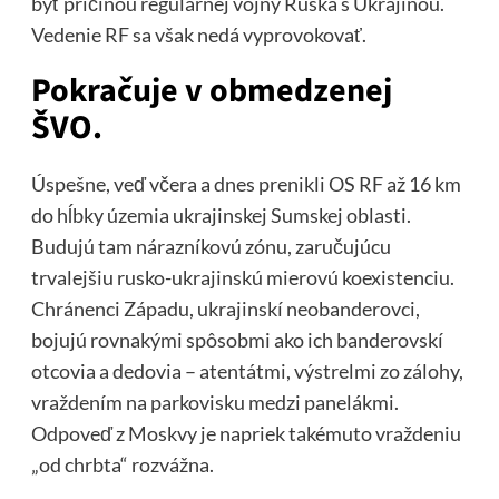
byť príčinou regulárnej vojny Ruska s Ukrajinou.
Vedenie RF sa však nedá vyprovokovať.
Pokračuje v obmedzenej
ŠVO.
Úspešne, veď včera a dnes prenikli OS RF až 16 km
do hĺbky územia ukrajinskej Sumskej oblasti.
Budujú tam nárazníkovú zónu, zaručujúcu
trvalejšiu rusko-ukrajinskú mierovú koexistenciu.
Chránenci Západu, ukrajinskí neobanderovci,
bojujú rovnakými spôsobmi ako ich banderovskí
otcovia a dedovia – atentátmi, výstrelmi zo zálohy,
vraždením na parkovisku medzi panelákmi.
Odpoveď z Moskvy je napriek takémuto vraždeniu
„od chrbta“ rozvážna.