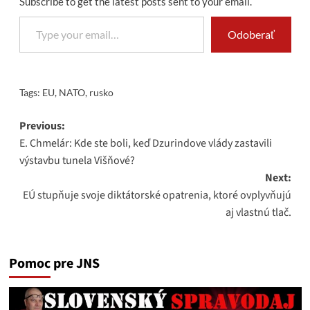
Subscribe to get the latest posts sent to your email.
Type your email…
Odoberať
Tags:
EU
,
NATO
,
rusko
Post
Previous:
E. Chmelár: Kde ste boli, keď Dzurindove vlády zastavili
navigation
výstavbu tunela Višňové?
Next:
EÚ stupňuje svoje diktátorské opatrenia, ktoré ovplyvňujú
aj vlastnú tlač.
Pomoc pre JNS