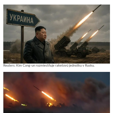
Reuters: Kim Čong-un rozmiestňuje raketovú jednotku v Rusku.