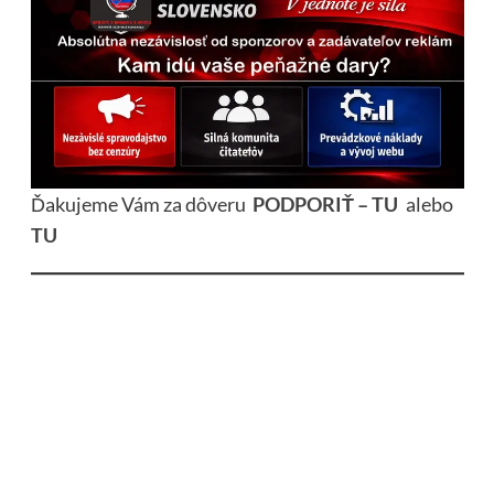
Ďakujeme Vám za dôveru
PODPORIŤ – TU
alebo
TU