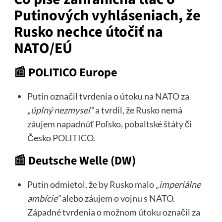
Putinových vyhláseniach, že
Rusko nechce útočiť na
NATO/EÚ
📰
POLITICO Europe
Putin označil tvrdenia o útoku na NATO za
„úplný nezmysel“
a tvrdil, že Rusko nemá
záujem napadnúť Poľsko, pobaltské štáty či
Česko
POLITICO
.
📰
Deutsche Welle (DW)
Putin odmietol, že by Rusko malo
„imperiálne
ambície“
alebo záujem o vojnu s NATO.
Západné tvrdenia o možnom útoku označil za