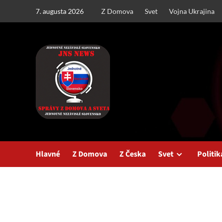
Skip
7. augusta 2026
Z Domova
Svet
Vojna Ukrajina
to
content
Hlavné
Z Domova
Z Česka
Svet
Politik