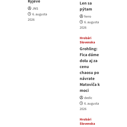
Kyjeve
Len sa
JNS
pýtam
6. augusta
ferro
2026
6. augusta
2026
Hrobári
Slovenska
Grohling:
Fica dáme
dolu aj za
cenu
chaosu po
návrate
Matoviča k
moci
dedic
6. augusta
2026
Hrobári
Slovenska