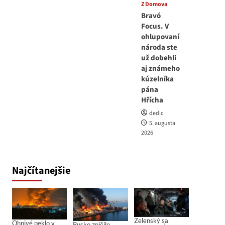
Z Domova
Bravó
Focus. V
ohlupovaní
národa ste
už dobehli
aj známeho
kúzelníka
pána
Hřícha
dedic
5. augusta
2026
Najčítanejšie
Zelenský sa
Ohnivé peklo v
Rusko zničilo