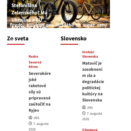
Stefanišina
Zelenského? Má
Ukrajina a EU
korupciu v krvi?
JNS
Zo sveta
Slovensko
7. augusta 2026
Hrobári
Rusko
Slovenska
Severná
Matovič je
Kórea
zosobnení
Severokóre
m zla a
jské
degradácie
raketové
politickej
sily sú
kultúry na
pripravené
Slovensku
zaútočiť na
JNS
Kyjev
7. augusta
JNS
2026
7. augusta
2026
Z Domova