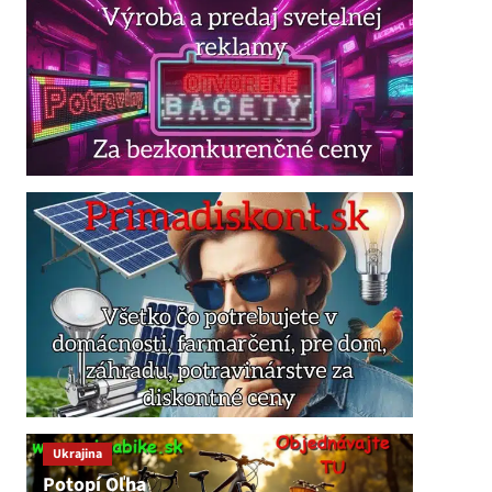
Ukrajina
Potopí Oľha