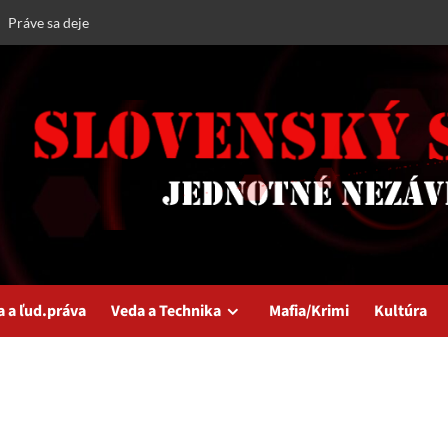
Práve sa deje
a a ľud.práva
Veda a Technika
Mafia/Krimi
Kultúra