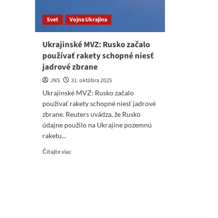
Svet
Vojna Ukrajina
Ukrajinské MVZ: Rusko začalo
používať rakety schopné niesť
jadrové zbrane
JNS
31. októbra 2025
Ukrajinské MVZ: Rusko začalo
používať rakety schopné niesť jadrové
zbrane. Reuters uvádza, že Rusko
údajne použilo na Ukrajine pozemnú
raketu...
Read
Čítajte viac
more
about
Ukrajinské
MVZ:
Rusko
začalo
používať