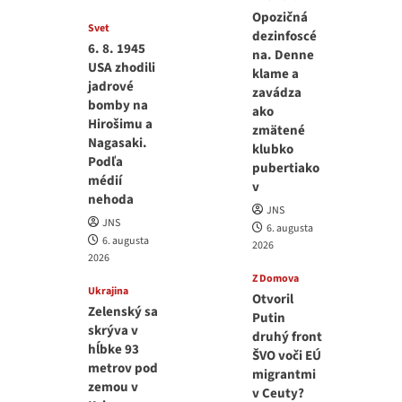
Opozičná
Svet
dezinfoscé
6. 8. 1945
na. Denne
USA zhodili
klame a
jadrové
zavádza
bomby na
ako
Hirošimu a
zmätené
Nagasaki.
klubko
Podľa
pubertiako
médií
v
nehoda
JNS
JNS
6. augusta
6. augusta
2026
2026
Z Domova
Ukrajina
Otvoril
Zelenský sa
Putin
skrýva v
druhý front
hĺbke 93
ŠVO voči EÚ
metrov pod
migrantmi
zemou v
v Ceuty?