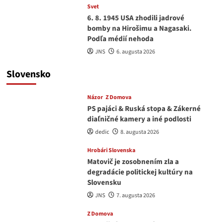
Svet
6. 8. 1945 USA zhodili jadrové
bomby na Hirošimu a Nagasaki.
Podľa médií nehoda
JNS
6. augusta 2026
Slovensko
Názor
Z Domova
PS pajáci & Ruská stopa & Zákerné
diaľničné kamery a iné podlosti
dedic
8. augusta 2026
Hrobári Slovenska
Matovič je zosobnením zla a
degradácie politickej kultúry na
Slovensku
JNS
7. augusta 2026
Z Domova