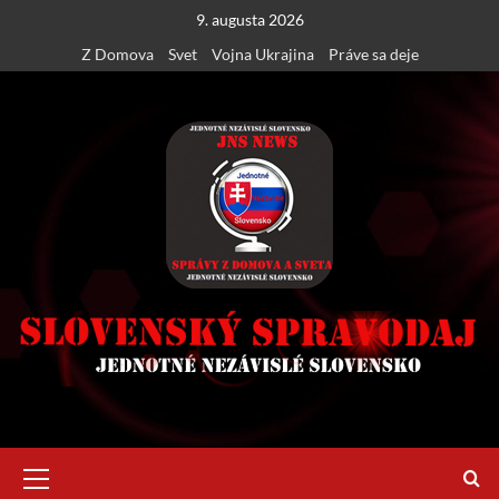
Skip
9. augusta 2026
to
Z Domova
Svet
Vojna Ukrajina
Práve sa deje
content
Primary
Menu