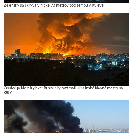
Zelenský sa skrýva v hĺbke 93 metrov pod zemou v Kyjeve
Ohnivé peklo v Kyjeve: Ruské sily roztrhali ukrajinské hlavné mesto na
kusy