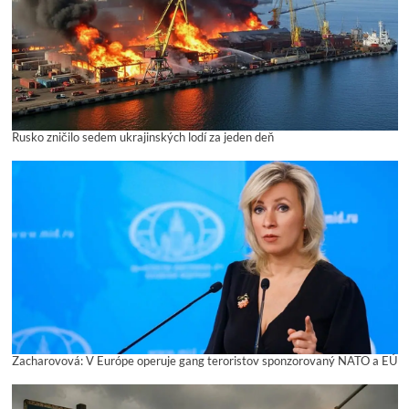
Rusko zničilo sedem ukrajinských lodí za jeden deň
Zacharovová: V Európe operuje gang teroristov sponzorovaný NATO a EÚ