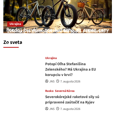
Ukrajina
Zelenskij sa darmo pechorí. Má spolu s Chmarom
a Drapatým nad čím rozmýšľať
Zo sveta
medvedar
8. augusta 2026
Ukrajina
Potopí Oľha Stefanišina
Zelenského? Má Ukrajina a EU
korupciu v krvi?
JNS
7. augusta 2026
Rusko
Severná Kórea
Severokórejské raketové sily sú
pripravené zaútočiť na Kyjev
JNS
7. augusta 2026