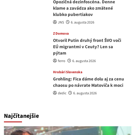
Opozičná dezinfoscéna. Denne
klame a zavádza ako zmätené
klubko pubertiakov
JNS
6. augusta 2026
Z Domova
Otvoril Putin druhý front ŠVO voči
EÚ migrantmi v Ceuty? Len sa
pýtam
ferro
6. augusta 2026
Hrobári Slovenska
Grohling: Fica dáme dolu aj za cenu
chaosu po návrate Matoviča k moci
dedic
6. augusta 2026
Najčítanejšie