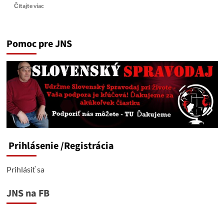
Read
Čítajte viac
more
about
Orbán
Pomoc pre JNS
sa
snaží
spojiť
sily
s
Českom
a
Slovenskom
a
vytvoriť
anti
Prihlásenie
/Registrácia
UA
alianciu
Prihlásiť sa
JNS na FB