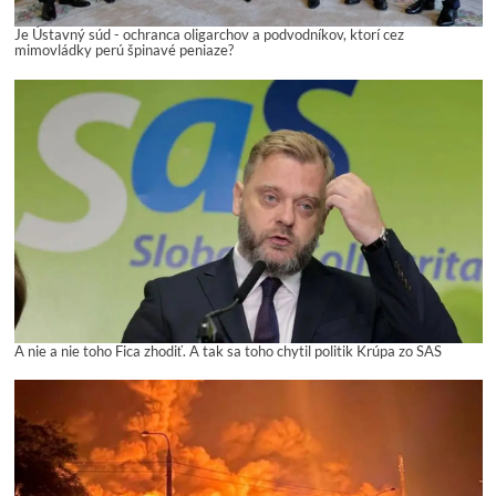
Je Ústavný súd - ochranca oligarchov a podvodníkov, ktorí cez
mimovládky perú špinavé peniaze?
A nie a nie toho Fica zhodiť. A tak sa toho chytil politik Krúpa zo SAS