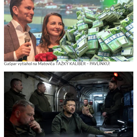
Gašpar vytiahol na Matoviča ŤAŽKÝ KALIBER – PAVLÍNKU!