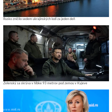
Rusko zničilo sedem ukrajinských lodí za jeden deň
Zelenský sa skrýva v hĺbke 93 metrov pod zemou v Kyjeve