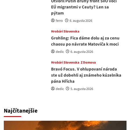
Otvoril Putin druhý front ŠVO voči
EÚ migrantmi v Ceuty? Len sa
pýtam
ferro
6. augusta 2026
Hrobári Slovenska
Grohling: Fica dáme dolu aj za cenu
chaosu po návrate Matoviča k moci
dedic
6. augusta 2026
Hrobári Slovenska
Z Domova
Bravó Focus. V ohlupovaní národa
ste už dobehli aj známeho kúzelníka
pána Hřícha
dedic
5. augusta 2026
Najčítanejšie