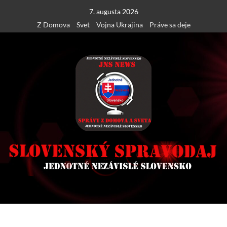
Skip
7. augusta 2026
to
Z Domova
Svet
Vojna Ukrajina
Práve sa deje
content