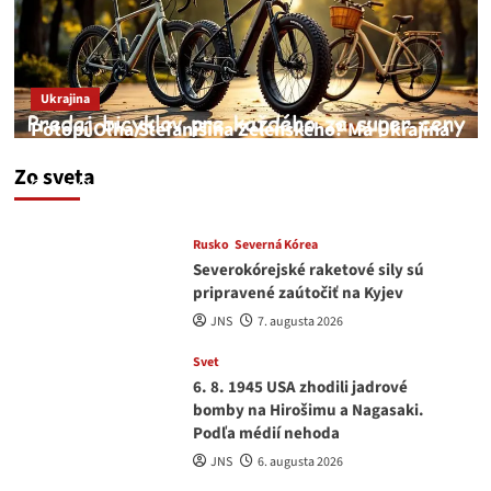
Ukrajina
Potopí Oľha Stefanišina Zelenského? Má Ukrajina
a EU korupciu v krvi?
Zo sveta
JNS
7. augusta 2026
Rusko
Severná Kórea
Severokórejské raketové sily sú
pripravené zaútočiť na Kyjev
JNS
7. augusta 2026
Svet
6. 8. 1945 USA zhodili jadrové
bomby na Hirošimu a Nagasaki.
Podľa médií nehoda
JNS
6. augusta 2026