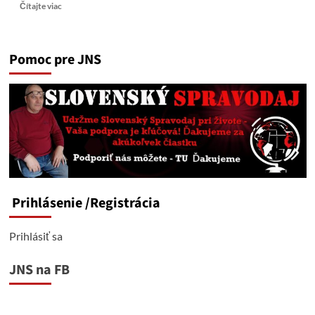
Read
Čítajte viac
more
about
Ukrajinské
Pomoc pre JNS
MVZ:
Rusko
začalo
používať
rakety
schopné
niesť
jadrové
zbrane
Prihlásenie
/Registrácia
Prihlásiť sa
JNS na FB