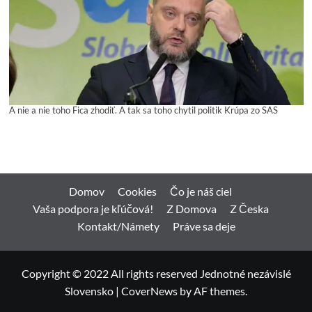
A nie a nie toho Fica zhodiť. A tak sa toho chytil politik Krúpa zo SAS
Domov
Cookies
Čo je náš ciel
Vaša podpora je kľúčová!
Z Domova
Z Česka
Kontakt/Námety
Práve sa deje
Copyright © 2022 All rights reserved Jednotné nezávislé
Slovensko
|
CoverNews
by AF themes.