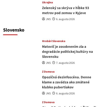
Ukrajina
Zelenský sa skrýva v hĺbke 93
metrov pod zemou v Kyjeve
JNS
6. augusta 2026
Slovensko
Hrobári Slovenska
Matovič je zosobnením zla a
degradácie politickej kultúry na
Slovensku
JNS
7. augusta 2026
Z Domova
Opozičná dezinfoscéna. Denne
klame a zavádza ako zmätené
klubko pubertiakov
JNS
6. augusta 2026
Z Domova