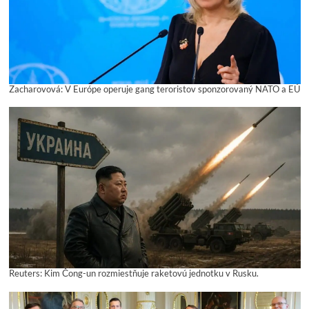
Zacharovová: V Európe operuje gang teroristov sponzorovaný NATO a EÚ
Reuters: Kim Čong-un rozmiestňuje raketovú jednotku v Rusku.