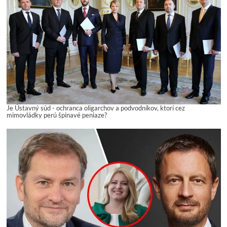
Je Ústavný súd - ochranca oligarchov a podvodníkov, ktorí cez
mimovládky perú špinavé peniaze?