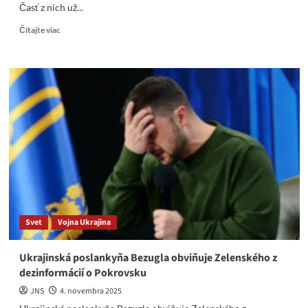
Časť z nich už...
Read
Čítajte viac
more
about
Štyria
jazdci
slovenskej
politickej
apokalypsy
Svet
Vojna Ukrajina
Ukrajinská poslankyňa Bezugla obviňuje Zelenského z
dezinformácií o Pokrovsku
JNS
4. novembra 2025