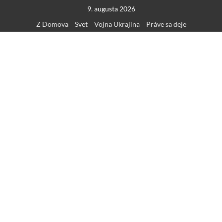
Skip
9. augusta 2026
to
Z Domova
Svet
Vojna Ukrajina
Práve sa deje
content