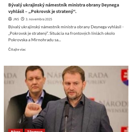
Bývalý ukrajinský námestník ministra obrany Deynega
vyhlásil – „Pokrovsk je stratený“.
JNS
3. novembra 2025
Bývalý ukrajinský námestník ministra obrany Deynega vyhlásil -
„Pokrovsk je stratený“. Situácia na frontových líniách okolo
Pokrovska a Mirnohradu sa...
Read
Čítajte viac
more
about
Bývalý
ukrajinský
námestník
ministra
obrany
Deynega
vyhlásil
–
„Pokrovsk
je
stratený“.
Názor
Z Domova