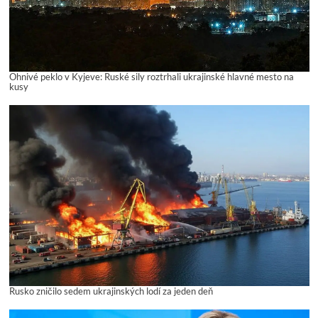
Ohnivé peklo v Kyjeve: Ruské sily roztrhali ukrajinské hlavné mesto na
kusy
Rusko zničilo sedem ukrajinských lodí za jeden deň