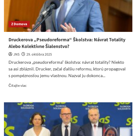
služby
v
Bielorusku.
Z Domova
Druckerova „Pseudoreforma“ Školstva: Návrat Totality
Alebo Kolektívne Šialenstvo?
JNS
29. októbra 2025
Druckerova „pseudoreforma“ školstva: návrat totality? Niekto
sa asi zbláznil. Drucker, začal ďalšiu reformu, ktorú propagoval
s pompéznosťou jemu vlastnou. Nazval ju dokonca...
Read
Čítajte viac
more
about
Druckerova
„Pseudoreforma“
Školstva:
Návrat
Totality
Alebo