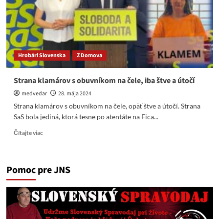
Kolektívne
Šialenstvo?
Hrobári Slovenska
Z Domova
Strana klamárov s obuvníkom na čele, iba štve a útočí
medvedar
28. mája 2024
Strana klamárov s obuvníkom na čele, opäť štve a útočí. Strana
SaS bola jediná, ktorá tesne po atentáte na Fica...
Read
Čítajte viac
more
about
Strana
Pomoc pre JNS
klamárov
s
obuvníkom
na
čele,
iba