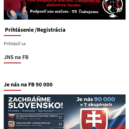
štve
a
útočí
Prihlásenie
/Registrácia
Prihlásiť sa
JNS na FB
Je nás na FB 90 000