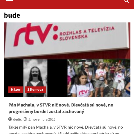
Menu
bude
Názor
Z Domova
Pán Machala, v STVR nič nové. Dievčatá sú nové, no
progresívny bordel zostal zachovaný
dedic
5. novembra 2025
Takže milý pán Machala, v STVR nič nové. Dievčatá sú nové, no
bordel zostáva zachovaný. Mladé začínajúce novinárky sú vo...