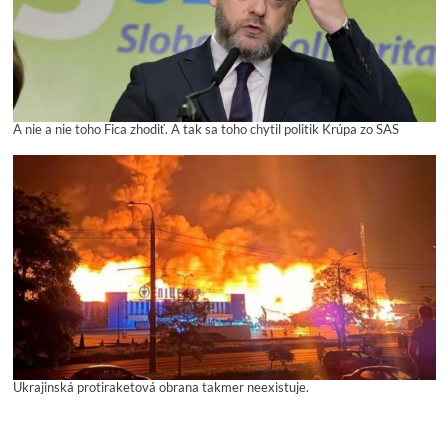
A nie a nie toho Fica zhodiť. A tak sa toho chytil politik Krúpa zo SAS
Ukrajinská protiraketová obrana takmer neexistuje.