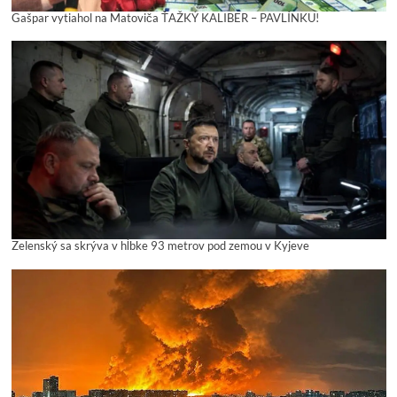
Gašpar vytiahol na Matoviča ŤAŽKÝ KALIBER – PAVLÍNKU!
Zelenský sa skrýva v hĺbke 93 metrov pod zemou v Kyjeve