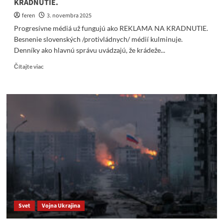
KRADNUTIE.
feren
3. novembra 2025
Progresívne médiá už fungujú ako REKLAMA NA KRADNUTIE.
Besnenie slovenských /protivládnych/ médií kulminuje.
Denníky ako hlavnú správu uvádzajú, že krádeže...
Read
Čítajte viac
more
about
Progresívne
médiá
už
fungujú
ako
REKLAMA
NA
KRADNUTIE.
Svet
Vojna Ukrajina