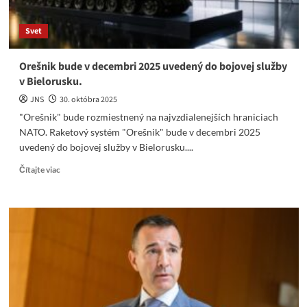
Svet
Orešnik bude v decembri 2025 uvedený do bojovej služby
v Bielorusku.
JNS
30. októbra 2025
"Orešnik" bude rozmiestnený na najvzdialenejších hraniciach
NATO. Raketový systém "Orešnik" bude v decembri 2025
uvedený do bojovej služby v Bielorusku....
Read
Čítajte viac
more
about
Orešnik
bude
v
decembri
2025
uvedený
do
bojovej