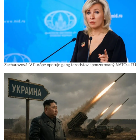
Zacharovová: V Európe operuje gang teroristov sponzorovaný NATO a EÚ