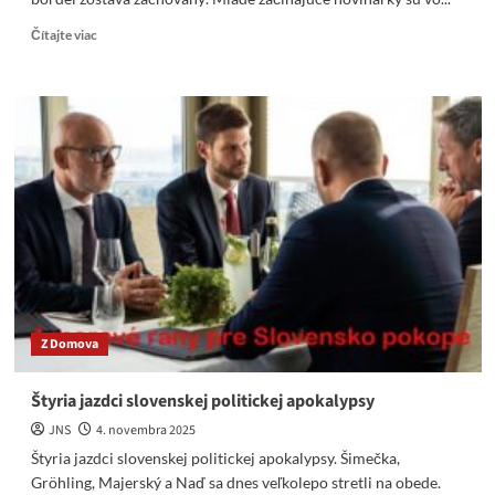
Read
Čítajte viac
more
about
Pán
Machala,
v
STVR
nič
nové.
Dievčatá
sú
nové,
no
progresívny
bordel
Z Domova
zostal
zachovaný
Štyria jazdci slovenskej politickej apokalypsy
JNS
4. novembra 2025
Štyria jazdci slovenskej politickej apokalypsy. Šimečka,
Gröhling, Majerský a Naď sa dnes veľkolepo stretli na obede.