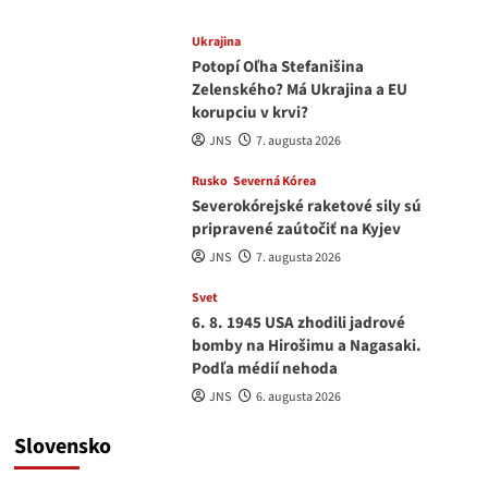
Ukrajina
Potopí Oľha Stefanišina
Zelenského? Má Ukrajina a EU
korupciu v krvi?
JNS
7. augusta 2026
Rusko
Severná Kórea
Severokórejské raketové sily sú
pripravené zaútočiť na Kyjev
JNS
7. augusta 2026
Svet
6. 8. 1945 USA zhodili jadrové
bomby na Hirošimu a Nagasaki.
Podľa médií nehoda
JNS
6. augusta 2026
Slovensko