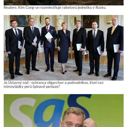
Reuters: Kim Čong-un rozmiestňuje raketovú jednotku v Rusku.
Je Ústavný súd - ochranca oligarchov a podvodníkov, ktorí cez
mimovládky perú špinavé peniaze?