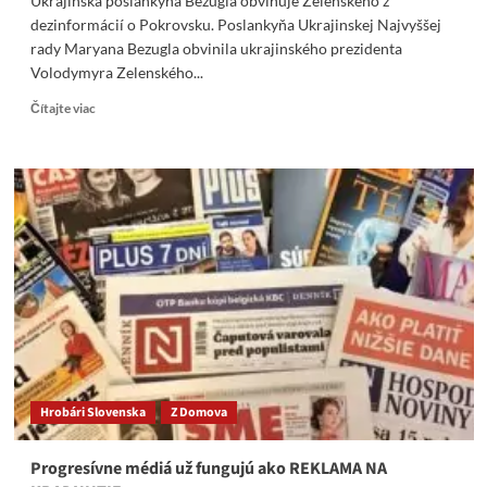
Ukrajinská poslankyňa Bezugla obviňuje Zelenského z
dezinformácií o Pokrovsku. Poslankyňa Ukrajinskej Najvyššej
rady Maryana Bezugla obvinila ukrajinského prezidenta
Volodymyra Zelenského...
Read
Čítajte viac
more
about
Ukrajinská
poslankyňa
Bezugla
obviňuje
Zelenského
z
dezinformácií
o
Pokrovsku
Hrobári Slovenska
Z Domova
Progresívne médiá už fungujú ako REKLAMA NA