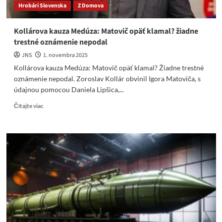
Hrobári Slovenska
Z Domova
Kollárova kauza Medúza: Matovič opäť klamal? žiadne
trestné oznámenie nepodal
JNS
1. novembra 2025
Kollárova kauza Medúza: Matovič opäť klamal? Žiadne trestné
oznámenie nepodal. Zoroslav Kollár obvinil Igora Matoviča, s
údajnou pomocou Daniela Lipšica,...
Read
Čítajte viac
more
about
Kollárova
kauza
Medúza:
Matovič
opäť
klamal?
žiadne
trestné
oznámenie
nepodal