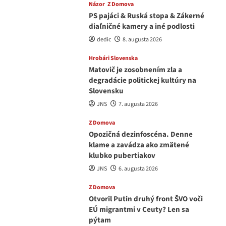
Názor
Z Domova
PS pajáci & Ruská stopa & Zákerné
diaľničné kamery a iné podlosti
dedic
8. augusta 2026
Hrobári Slovenska
Matovič je zosobnením zla a
degradácie politickej kultúry na
Slovensku
JNS
7. augusta 2026
Z Domova
Opozičná dezinfoscéna. Denne
klame a zavádza ako zmätené
klubko pubertiakov
JNS
6. augusta 2026
Z Domova
Otvoril Putin druhý front ŠVO voči
EÚ migrantmi v Ceuty? Len sa
pýtam