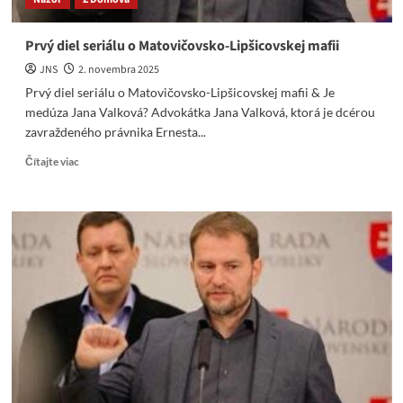
Prvý diel seriálu o Matovičovsko-Lipšicovskej mafii
JNS
2. novembra 2025
Prvý diel seriálu o Matovičovsko-Lipšicovskej mafii & Je
medúza Jana Valková? Advokátka Jana Valková, ktorá je dcérou
zavraždeného právnika Ernesta...
Read
Čítajte viac
more
about
Prvý
diel
seriálu
o
Matovičovsko-
Lipšicovskej
mafii