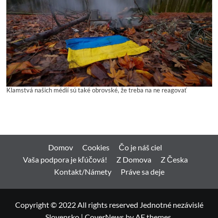
Klamstvá našich médií sú také obrovské, že treba na ne reagovať
Domov
Cookies
Čo je náš ciel
Vaša podpora je kľúčová!
Z Domova
Z Česka
Kontakt/Námety
Práve sa deje
Copyright © 2022 All rights reserved Jednotné nezávislé
Slovensko
|
CoverNews
by AF themes.