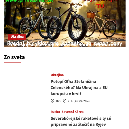
Ukrajina
Zelenskij sa darmo pechorí. Má spolu s Chmarom
a Drapatým nad čím rozmýšľať
Zo sveta
medvedar
8. augusta 2026
Ukrajina
Potopí Oľha Stefanišina
Zelenského? Má Ukrajina a EU
korupciu v krvi?
JNS
7. augusta 2026
Rusko
Severná Kórea
Severokórejské raketové sily sú
pripravené zaútočiť na Kyjev