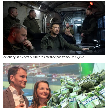
Zelenský sa skrýva v hĺbke 93 metrov pod zemou v Kyjeve