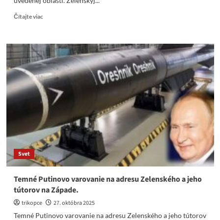
uvedenej oblasti. Zelenskyj...
Read
Čítajte viac
more
about
Putin
pozval
novinárov
a
zajistil
6
hodinové
prímerie.
Zelenský
im
zakázal
vstup
Svet
Temné Putinovo varovanie na adresu Zelenského a jeho
tútorov na Západe.
trikopce
27. októbra 2025
Temné Putinovo varovanie na adresu Zelenského a jeho tútorov