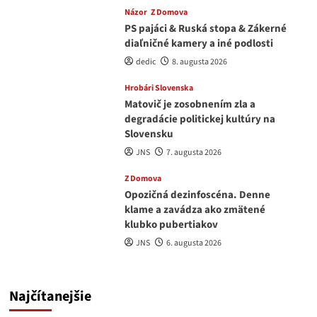
Názor
Z Domova
PS pajáci & Ruská stopa & Zákerné
diaľničné kamery a iné podlosti
dedic
8. augusta 2026
Hrobári Slovenska
Matovič je zosobnením zla a
degradácie politickej kultúry na
Slovensku
JNS
7. augusta 2026
Z Domova
Opozičná dezinfoscéna. Denne
klame a zavádza ako zmätené
klubko pubertiakov
JNS
6. augusta 2026
Najčítanejšie