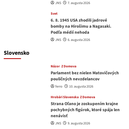
JNS
7. augusta 2026
Svet
6. 8. 1945 USA zhodili jadrové
bomby na Hirošimu a Nagasaki.
Podľa médií nehoda
JNS
6. augusta 2026
Slovensko
Názor
Z Domova
Parlament bez nielen Matovičových
pouličných nevzdelancov
ferro
10. augusta 2026
Hrobári Slovenska
Z Domova
Strana Oľano je zoskupením krajne
pochybných figúrok, ktoré spája len
nenávisť
JNS
9. augusta 2026