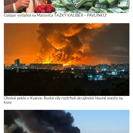
Gašpar vytiahol na Matoviča ŤAŽKÝ KALIBER – PAVLÍNKU!
Ohnivé peklo v Kyjeve: Ruské sily roztrhali ukrajinské hlavné mesto na
kusy