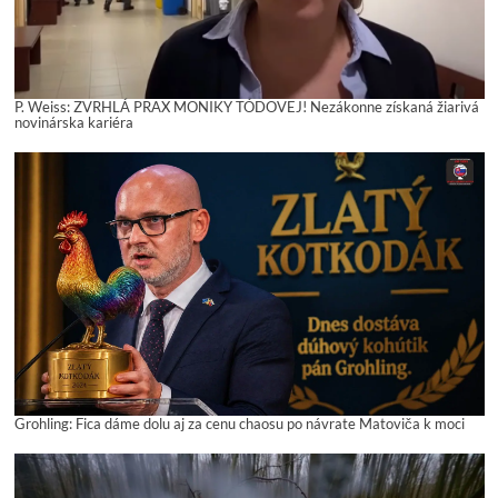
P. Weiss: ZVRHLÁ PRAX MONIKY TÓDOVEJ! Nezákonne získaná žiarivá
novinárska kariéra
Grohling: Fica dáme dolu aj za cenu chaosu po návrate Matoviča k moci