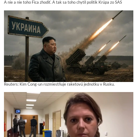
A nie a nie toho Fica zhodiť. A tak sa toho chytil politik Krúpa zo SAS
Reuters: Kim Čong-un rozmiestňuje raketovú jednotku v Rusku.