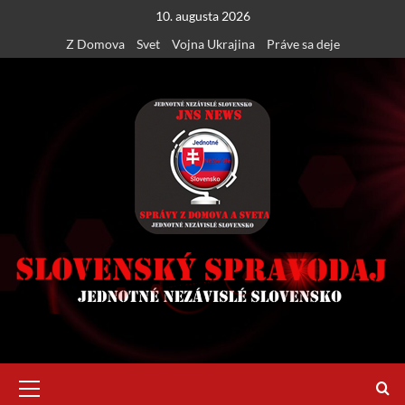
Skip
10. augusta 2026
to
Z Domova
Svet
Vojna Ukrajina
Práve sa deje
content
Primary
Menu