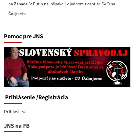
na Západe. V.Putin na inšpekcii v jednom z centier ŠVO na...
Read
Čítajte viac
more
about
Temné
Pomoc pre JNS
Putinovo
varovanie
na
adresu
Zelenského
a
jeho
tútorov
na
Západe.
Prihlásenie
/Registrácia
Prihlásiť sa
JNS na FB