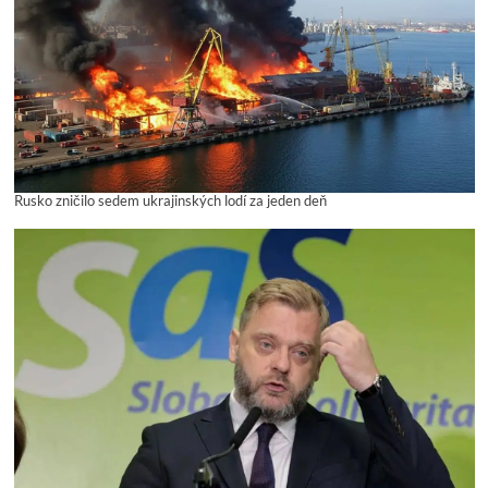
Rusko zničilo sedem ukrajinských lodí za jeden deň