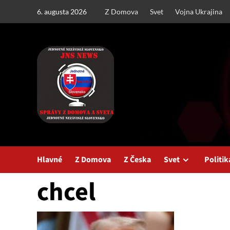
Skip
6. augusta 2026
Z Domova
Svet
Vojna Ukrajina
to
content
Hlavné
Z Domova
Z Česka
Svet
Politik
chcel