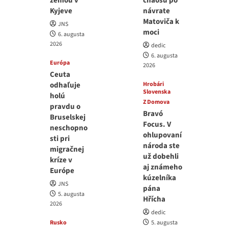
zemou v
chaosu po
Kyjeve
návrate
Matoviča k
JNS
moci
6. augusta
2026
dedic
6. augusta
Európa
2026
Ceuta
odhaľuje
Hrobári
Slovenska
holú
Z Domova
pravdu o
Bravó
Bruselskej
Focus. V
neschopno
ohlupovaní
sti pri
národa ste
migračnej
už dobehli
kríze v
aj známeho
Európe
kúzelníka
JNS
pána
5. augusta
Hřícha
2026
dedic
Rusko
5. augusta