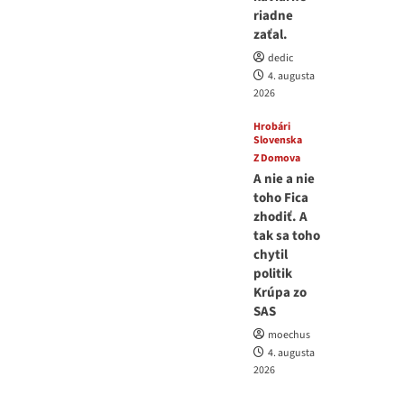
riadne
zaťal.
dedic
4. augusta
2026
Hrobári
Slovenska
Z Domova
A nie a nie
toho Fica
zhodiť. A
tak sa toho
chytil
politik
Krúpa zo
SAS
moechus
4. augusta
2026