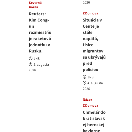
2026
Severná
Kórea
Reuters:
Z Domova
Kim Čong-
Situácia v
un
Ceute je
rozmiestňu
stále
je raketovú
napätá,
jednotku v
tisíce
Rusku.
migrantov
sa ukrývajú
JNS
pred
5. augusta
políciou
2026
JNS
4. augusta
2026
Názor
Z Domova
Chmelár do
bratislavsk
ej hereckej
kaviarne