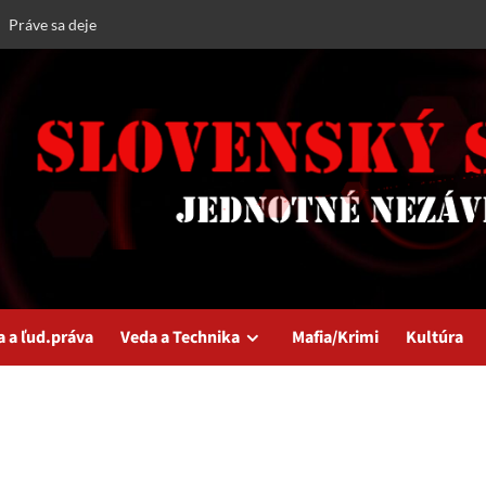
Práve sa deje
a a ľud.práva
Veda a Technika
Mafia/Krimi
Kultúra