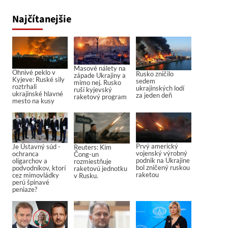
Najčítanejšie
Masové nálety na
Ohnivé peklo v
Rusko zničilo
západe Ukrajiny a
Kyjeve: Ruské sily
sedem
mimo nej. Rusko
roztrhali
ukrajinských lodí
ruší kyjevský
ukrajinské hlavné
za jeden deň
raketový program
mesto na kusy
Prvý americký
Je Ústavný súd -
Reuters: Kim
vojenský výrobný
ochranca
Čong-un
podnik na Ukrajine
oligarchov a
rozmiestňuje
bol zničený ruskou
podvodníkov, ktorí
raketovú jednotku
raketou
cez mimovládky
v Rusku.
perú špinavé
peniaze?