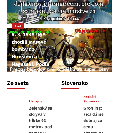
Svet
6. 8. 1945 USA
zhodili jadrové
bomby na
Hirošimu a
Nagasaki. Podľa
médií nehoda
JNS
Zo sveta
Slovensko
6. augusta 2026
Hrobári
Ukrajina
Slovenska
Zelenský sa
Grohling:
skrýva v
Fica dáme
hĺbke 93
dolu aj za
metrov pod
cenu