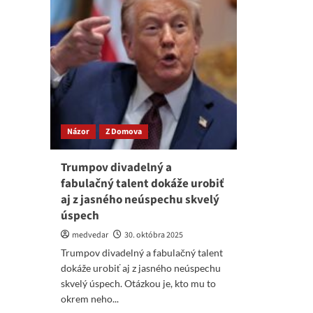
Názor
Z Domova
Trumpov divadelný a
fabulačný talent dokáže urobiť
aj z jasného neúspechu skvelý
úspech
medvedar
30. októbra 2025
Trumpov divadelný a fabulačný talent
dokáže urobiť aj z jasného neúspechu
skvelý úspech. Otázkou je, kto mu to
okrem neho...