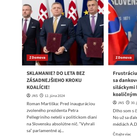
Z Domova
Z Domova
SKLAMANIE? DO LETA BEZ
Frustráciu
ZÁSADNEJŠIEHO KROKU
sa dankovc
KOALÍCIE!
siláckymi 
koaličným
JNS
12. júna 2024
JNS
30.
Roman Martiška: Pred inauguráciou
zvoleného prezidenta Petra
Dlho som s č
Pellegriniho neteší v politickom dianí
No už sa ďal
na Slovensku absolútne nič. “Vyhrali
médiách A.Da
sa” parlamentné aj...
Re
Čítajte viac