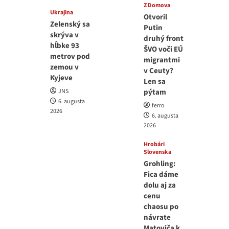
Z Domova
Ukrajina
Otvoril
Zelenský sa
Putin
skrýva v
druhý front
hĺbke 93
ŠVO voči EÚ
metrov pod
migrantmi
zemou v
v Ceuty?
Kyjeve
Len sa
JNS
pýtam
6. augusta
ferro
2026
6. augusta
2026
Hrobári
Slovenska
Grohling:
Fica dáme
dolu aj za
cenu
chaosu po
návrate
Matoviča k