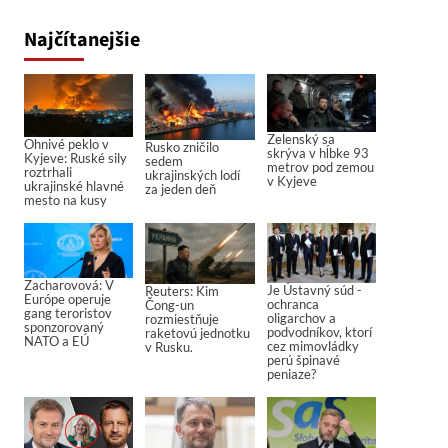
Najčítanejšie
Zelenský sa
Ohnivé peklo v
Rusko zničilo
skrýva v hĺbke 93
Kyjeve: Ruské sily
sedem
metrov pod zemou
roztrhali
ukrajinských lodí
v Kyjeve
ukrajinské hlavné
za jeden deň
mesto na kusy
Zacharovová: V
Je Ústavný súd -
Reuters: Kim
Európe operuje
ochranca
Čong-un
gang teroristov
oligarchov a
rozmiestňuje
sponzorovaný
podvodníkov, ktorí
raketovú jednotku
NATO a EÚ
cez mimovládky
v Rusku.
perú špinavé
peniaze?