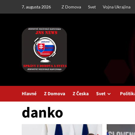
Skip
7. augusta 2026
Z Domova
Svet
Vojna Ukrajina
to
content
Hlavné
Z Domova
Z Česka
Svet
Politik
danko