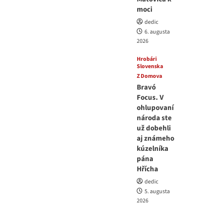
moci
dedic
6. augusta
2026
Hrobári
Slovenska
Z Domova
Bravó
Focus. V
ohlupovaní
národa ste
už dobehli
aj známeho
kúzelníka
pána
Hřícha
dedic
5. augusta
2026