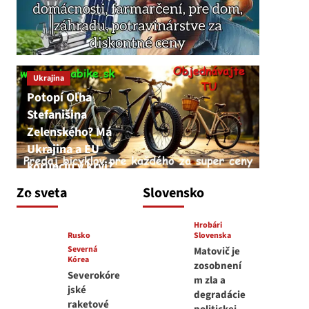
Ukrajina
Potopí Oľha
Stefanišina
Zelenského? Má
Ukrajina a EU
korupciu v krvi?
JNS
Zo sveta
Slovensko
7. augusta 2026
Hrobári
Rusko
Slovenska
Severná
Matovič je
Kórea
zosobnení
Severokóre
m zla a
jské
degradácie
raketové