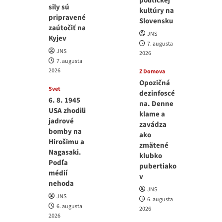
politickej
sily sú
kultúry na
pripravené
Slovensku
zaútočiť na
JNS
Kyjev
7. augusta
JNS
2026
7. augusta
2026
Z Domova
Opozičná
Svet
dezinfoscé
6. 8. 1945
na. Denne
USA zhodili
klame a
jadrové
zavádza
bomby na
ako
Hirošimu a
zmätené
Nagasaki.
klubko
Podľa
pubertiako
médií
v
nehoda
JNS
JNS
6. augusta
6. augusta
2026
2026