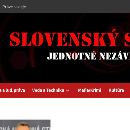
Práve sa deje
a a ľud.práva
Veda a Technika
Mafia/Krimi
Kultúra