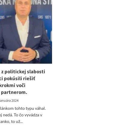
 z politickej slabosti
i pokúsili riešiť
krokmi voči
 partnerom.
 januára 2024
lánkom tohto typu váhal.
ej nedá. To čo vyvádza v
nko, to už...
ad