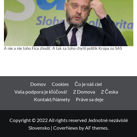
A nie a nie toho Fica zhodiť. A tak sa toho chytil politik Krúpa zo SAS
Domov
Cookies
Čo je náš ciel
Vaša podpora je kľúčová!
Z Domova
Z Česka
Kontakt/Námety
Práve sa deje
Copyright © 2022 All rights reserved Jednotné nezávislé
Slovensko
|
CoverNews
by AF themes.