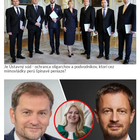
Je Ústavný súd - ochranca oligarchov a podvodníkov, ktorí cez
mimovládky perú špinavé peniaze?