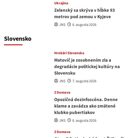
Ukrajina
Zelenský sa skrýva v hĺbke 93
metrov pod zemou v Kyjeve
JNS
6. augusta 2026
Slovensko
Hrobári Slovenska
Matovič je zosobnením zla a
degradácie politickej kultúry na
Slovensku
JNS
7. augusta 2026
Z Domova
Opozičná dezinfoscéna. Denne
klame a zavádza ako zmätené
klubko pubertiakov
JNS
6. augusta 2026
Z Domova