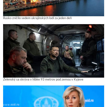
Rusko zničilo sedem ukrajinských lodí za jeden deň
Zelenský sa skrýva v hĺbke 93 metrov pod zemou v Kyjeve