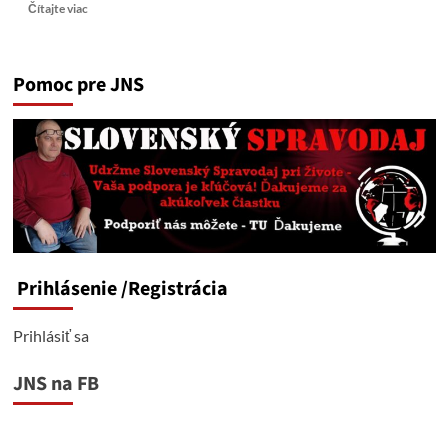
Read
Čítajte viac
more
about
Časopis
Pomoc pre JNS
Glamour
vymenoval
deväť
mužov
za
ženy
roka.
Zvrátenosť
sa
stáva
normou
Prihlásenie
/Registrácia
Prihlásiť sa
JNS na FB