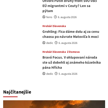
Otvoril Putin druhý front ŠVO voči
EÚ migrantmi v Ceuty? Len sa
pýtam
ferro
6. augusta 2026
Hrobári Slovenska
Grohling: Fica dáme dolu aj za cenu
chaosu po návrate Matoviča k moci
dedic
6. augusta 2026
Hrobári Slovenska
Z Domova
Bravó Focus. V ohlupovaní národa
ste už dobehli aj známeho kúzelníka
pána Hřícha
dedic
5. augusta 2026
Najčítanejšie