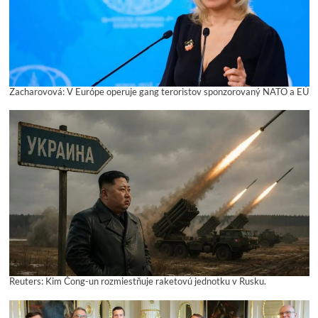
Zacharovová: V Európe operuje gang teroristov sponzorovaný NATO a EÚ
Reuters: Kim Čong-un rozmiestňuje raketovú jednotku v Rusku.