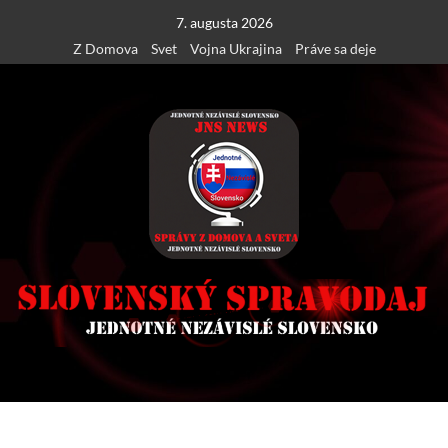
Skip
7. augusta 2026
to
Z Domova
Svet
Vojna Ukrajina
Práve sa deje
content