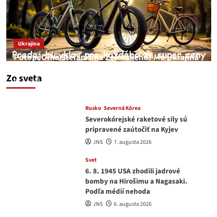
Ukrajina
Potopí Oľha Stefanišina Zelenského? Má Ukrajina
a EU korupciu v krvi?
Zo sveta
JNS
7. augusta 2026
Rusko
Severná Kórea
Severokórejské raketové sily sú
pripravené zaútočiť na Kyjev
JNS
7. augusta 2026
Svet
6. 8. 1945 USA zhodili jadrové
bomby na Hirošimu a Nagasaki.
Podľa médií nehoda
JNS
6. augusta 2026