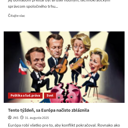
správcom spoločného trhu...
Read
Čítajte viac
more
about
Pre
prežitie
Európy
musí
von
der
Leyenová
skutočne
odísť
Politika a ľud.práva
Svet
Tento týždeň, sa Európa načisto zbláznila
JNS
31. augusta 2025
Európa robí všetko pre to, aby konflikt pokračoval. Rovnako ako