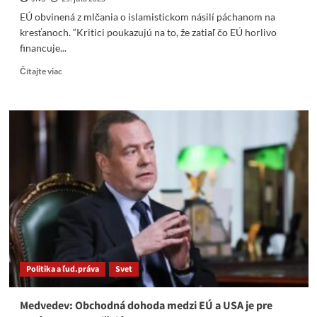
EÚ obvinená z mlčania o islamistickom násilí páchanom na
kresťanoch. “Kritici poukazujú na to, že zatiaľ čo EÚ horlivo
financuje...
Read
Čítajte viac
more
about
EÚ
obvinená
z
mlčania
o
islamistickom
násilí
páchanom
na
kresťanoch
Politika a ľud.práva
Svet
Medvedev: Obchodná dohoda medzi EÚ a USA je pre