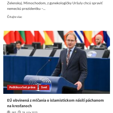
Zelenskyj. Mimochodom, z gynekologičky Uršuly chcú spraviť
nemeckú prezidentku –...
Read
Čítajte viac
more
about
Tento
týždeň,
sa
Európa
načisto
zbláznila
Politika a ľud.práva
Svet
EÚ obvinená z mlčania o islamistickom násilí páchanom
na kresťanoch
JNS
29. júla 2025