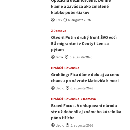
Opozičná dezinfoscéna. Denne
klame a zavádza ako zmätené
klubko pubertiakov
JNS
6. augusta 2026
Z Domova
Otvoril Putin druhý front ŠVO voči
EÚ migrantmi v Ceuty? Len sa
pýtam
ferro
6. augusta 2026
Hrobári Slovenska
Grohling: Fica dáme dolu aj za cenu
chaosu po návrate Matoviča k moci
dedic
6. augusta 2026
Hrobári Slovenska
Z Domova
Bravó Focus. V ohlupovaní národa
ste už dobehli aj známeho kúzelníka
pána Hřícha
dedic
5. augusta 2026