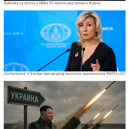
Zelenský sa skrýva v hĺbke 93 metrov pod zemou v Kyjeve
Zacharovová: V Európe operuje gang teroristov sponzorovaný NATO a EÚ