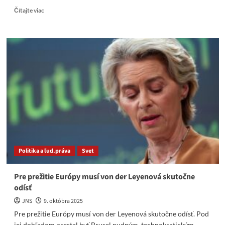
Read
Čítajte viac
more
about
Leyenová
čelí
dnes
dvom
hlasovaniam
o
nedôvere.
Politika a ľud.práva
Svet
Pre prežitie Európy musí von der Leyenová skutočne
odísť
JNS
9. októbra 2025
Pre prežitie Európy musí von der Leyenová skutočne odísť. Pod
jej dohľadom prestal byť Brusel nudným, technokratickým