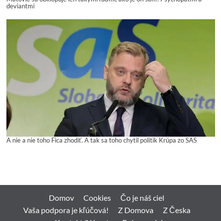
deviantmi
A nie a nie toho Fica zhodiť. A tak sa toho chytil politik Krúpa zo SAS
Domov
Cookies
Čo je náš ciel
Vaša podpora je kľúčová!
Z Domova
Z Česka