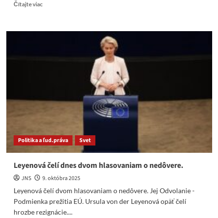
Read
Čítajte viac
more
about
Orbán
západu
„Prestaňte
s
cirkusom
a
povedzte
dosť“
strašeniu
obyvateľstva
Ruskom.
Politika a ľud.práva
Svet
Leyenová čelí dnes dvom hlasovaniam o nedôvere.
JNS
9. októbra 2025
Leyenová čelí dvom hlasovaniam o nedôvere. Jej Odvolanie -
Podmienka prežitia EÚ. Ursula von der Leyenová opäť čelí
hrozbe rezignácie....