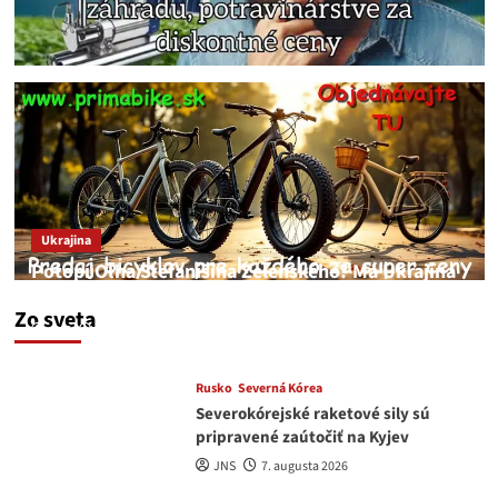
Ukrajina
Potopí Oľha Stefanišina Zelenského? Má Ukrajina
a EU korupciu v krvi?
Zo sveta
JNS
7. augusta 2026
Rusko
Severná Kórea
Severokórejské raketové sily sú
pripravené zaútočiť na Kyjev
JNS
7. augusta 2026