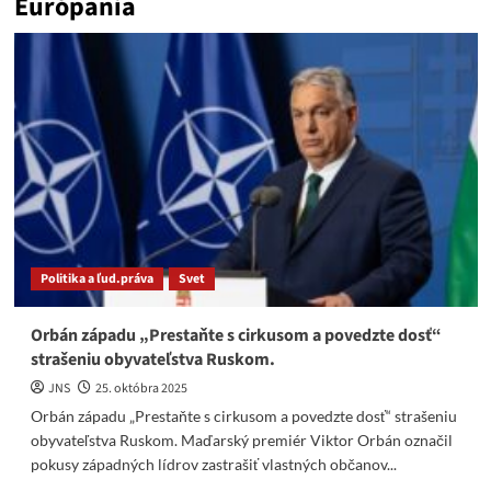
Európania
Politika a ľud.práva
Svet
Orbán západu „Prestaňte s cirkusom a povedzte dosť“
strašeniu obyvateľstva Ruskom.
JNS
25. októbra 2025
Orbán západu „Prestaňte s cirkusom a povedzte dosť“ strašeniu
obyvateľstva Ruskom. Maďarský premiér Viktor Orbán označil
pokusy západných lídrov zastrašiť vlastných občanov...