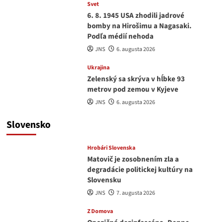
Svet
6. 8. 1945 USA zhodili jadrové
bomby na Hirošimu a Nagasaki.
Podľa médií nehoda
JNS
6. augusta 2026
Ukrajina
Zelenský sa skrýva v hĺbke 93
metrov pod zemou v Kyjeve
JNS
6. augusta 2026
Slovensko
Hrobári Slovenska
Matovič je zosobnením zla a
degradácie politickej kultúry na
Slovensku
JNS
7. augusta 2026
Z Domova