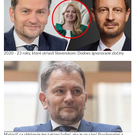
2020 - 23 roky, ktoré otriasli Slovenskom: Dodnes ignorované zločiny
Matovič sa obklopuje len takými ľuďmi, ako je on sám! Psychopatmi a