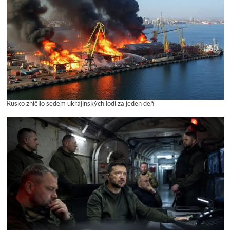
Rusko zničilo sedem ukrajinských lodí za jeden deň