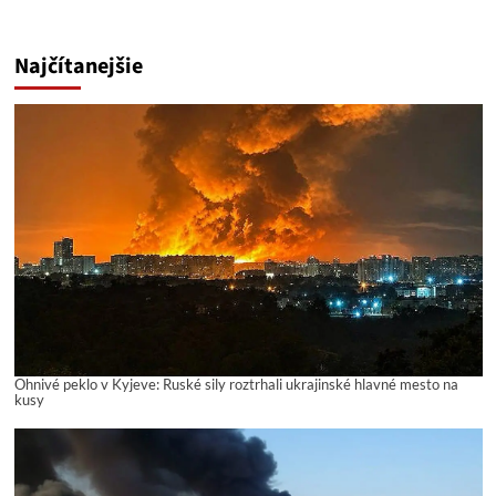
Najčítanejšie
Ohnivé peklo v Kyjeve: Ruské sily roztrhali ukrajinské hlavné mesto na
kusy