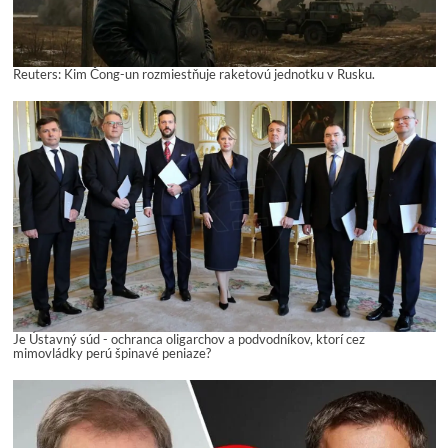
Reuters: Kim Čong-un rozmiestňuje raketovú jednotku v Rusku.
Je Ústavný súd - ochranca oligarchov a podvodníkov, ktorí cez
mimovládky perú špinavé peniaze?