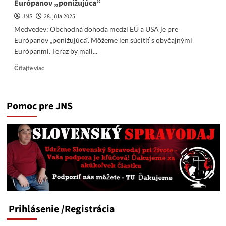
Európanov „ponižujúca“
JNS
28. júla 2025
Medvedev: Obchodná dohoda medzi EÚ a USA je pre
Európanov „ponižujúca“. Môžeme len súcitiť s obyčajnými
Európanmi. Teraz by mali...
Read
Čítajte viac
more
about
Medvedev:
Pomoc pre JNS
Obchodná
dohoda
medzi
EÚ
a
USA
je
pre
Európanov
„ponižujúca“
Prihlásenie
/Registrácia