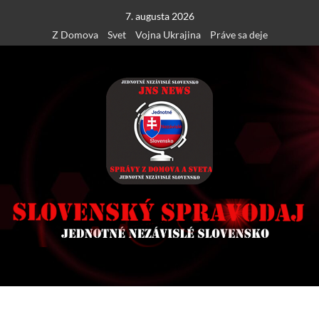
Skip
7. augusta 2026
to
Z Domova
Svet
Vojna Ukrajina
Práve sa deje
content