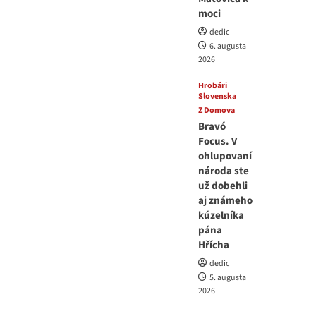
moci
dedic
6. augusta
2026
Hrobári
Slovenska
Z Domova
Bravó
Focus. V
ohlupovaní
národa ste
už dobehli
aj známeho
kúzelníka
pána
Hřícha
dedic
5. augusta
2026