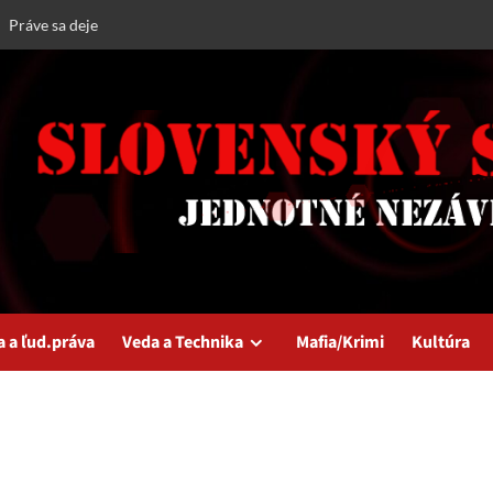
Práve sa deje
a a ľud.práva
Veda a Technika
Mafia/Krimi
Kultúra