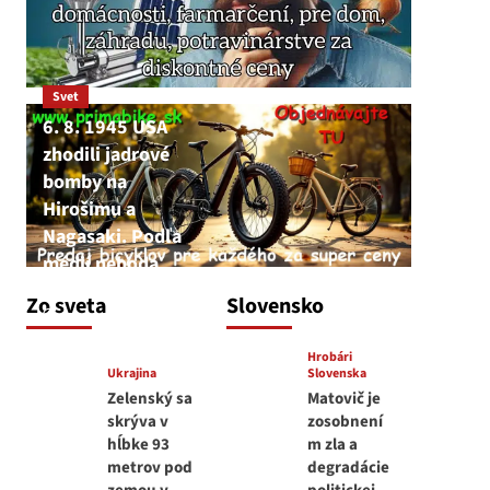
Svet
6. 8. 1945 USA
zhodili jadrové
bomby na
Hirošimu a
Nagasaki. Podľa
médií nehoda
JNS
Zo sveta
Slovensko
6. augusta 2026
Hrobári
Ukrajina
Slovenska
Zelenský sa
Matovič je
skrýva v
zosobnení
hĺbke 93
m zla a
metrov pod
degradácie