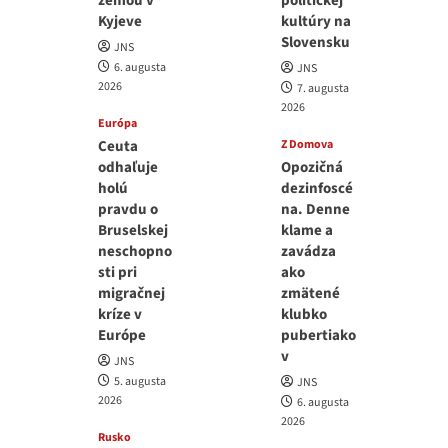
zemou v
politickej
Kyjeve
kultúry na
Slovensku
JNS
6. augusta
JNS
2026
7. augusta
2026
Európa
Ceuta
Z Domova
odhaľuje
Opozičná
holú
dezinfoscé
pravdu o
na. Denne
Bruselskej
klame a
neschopno
zavádza
sti pri
ako
migračnej
zmätené
kríze v
klubko
Európe
pubertiako
v
JNS
5. augusta
JNS
2026
6. augusta
2026
Rusko