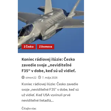
Z Česka
Z Domova
Koniec rádiovej ilúzie: Česko
zavedie svoje „neviditeľné
F35“ v dobe, keď sú už vidieť.
simon22
7. mája 2026
Koniec rádiovej ilúzie: Česko zavedie
svoje „neviditeľné F35“ v dobe, keď sú
už vidieť. Keď USA vyvinuli prvé
neviditeľné lietadlá,...
Read
Čítajte viac