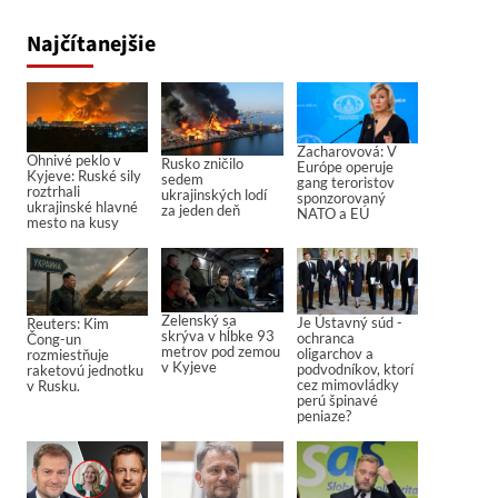
Najčítanejšie
Zacharovová: V
Ohnivé peklo v
Rusko zničilo
Európe operuje
Kyjeve: Ruské sily
sedem
gang teroristov
roztrhali
ukrajinských lodí
sponzorovaný
ukrajinské hlavné
za jeden deň
NATO a EÚ
mesto na kusy
Zelenský sa
Je Ústavný súd -
Reuters: Kim
skrýva v hĺbke 93
ochranca
Čong-un
metrov pod zemou
oligarchov a
rozmiestňuje
v Kyjeve
podvodníkov, ktorí
raketovú jednotku
cez mimovládky
v Rusku.
perú špinavé
peniaze?