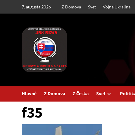
Skip
7. augusta 2026
Z Domova
Svet
Vojna Ukrajina
to
content
Hlavné
Z Domova
Z Česka
Svet
Politik
f35