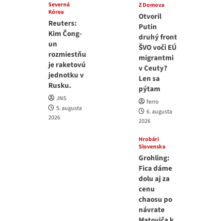
Severná
Z Domova
Kórea
Otvoril
Reuters:
Putin
Kim Čong-
druhý front
un
ŠVO voči EÚ
rozmiestňu
migrantmi
je raketovú
v Ceuty?
jednotku v
Len sa
Rusku.
pýtam
JNS
ferro
5. augusta
6. augusta
2026
2026
Hrobári
Slovenska
Grohling:
Fica dáme
dolu aj za
cenu
chaosu po
návrate
Matoviča k