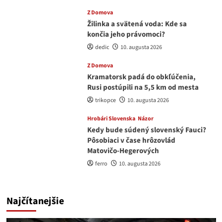
Z Domova
Žilinka a svätená voda: Kde sa
končia jeho právomoci?
dedic
10. augusta 2026
Z Domova
Kramatorsk padá do obkľúčenia,
Rusi postúpili na 5,5 km od mesta
trikopce
10. augusta 2026
Hrobári Slovenska
Názor
Kedy bude súdený slovenský Fauci?
Pôsobiaci v čase hrôzovlád
Matovičo-Hegerových
ferro
10. augusta 2026
Najčítanejšie