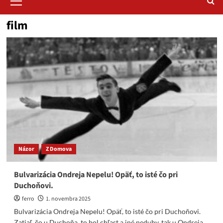
Menu
film
Názor
Z Domova
Bulvarizácia Ondreja Nepelu! Opäť, to isté čo pri
Duchoňovi.
ferro
1. novembra 2025
Bulvarizácia Ondreja Nepelu! Opäť, to isté čo pri Duchoňovi.
Zatiaľ, čo u Duchoňa, to bol chľast a iné neduhy, tak u Ondreja,