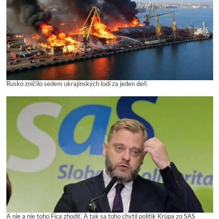
Rusko zničilo sedem ukrajinských lodí za jeden deň
A nie a nie toho Fica zhodiť. A tak sa toho chytil politik Krúpa zo SAS