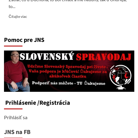
to...
Read
Čítajte viac
more
about
Bulvarizácia
Pomoc pre JNS
Ondreja
Nepelu!
Opäť,
to
isté
čo
pri
Duchoňovi.
Prihlásenie
/Registrácia
Prihlásiť sa
JNS na FB