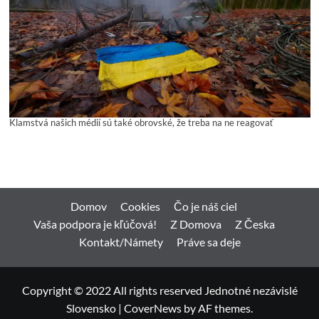
Klamstvá našich médií sú také obrovské, že treba na ne reagovať
Domov
Cookies
Čo je náš ciel
Vaša podpora je kľúčová!
Z Domova
Z Česka
Kontakt/Námety
Práve sa deje
Copyright © 2022 All rights reserved Jednotné nezávislé
Slovensko
|
CoverNews
by AF themes.