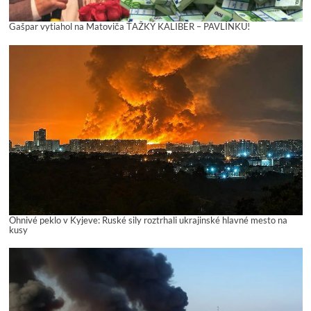
Gašpar vytiahol na Matoviča ŤAŽKÝ KALIBER – PAVLÍNKU!
Ohnivé peklo v Kyjeve: Ruské sily roztrhali ukrajinské hlavné mesto na
kusy