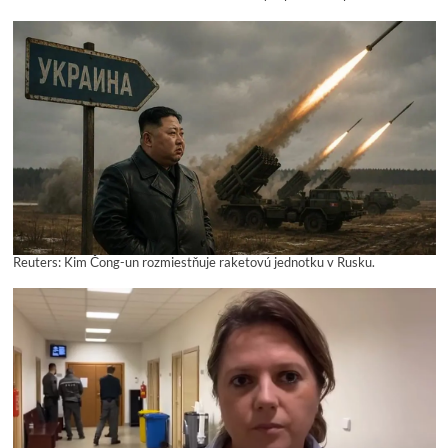
Reuters: Kim Čong-un rozmiestňuje raketovú jednotku v Rusku.