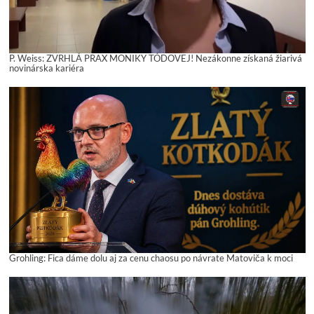
P. Weiss: ZVRHLÁ PRAX MONIKY TÓDOVEJ! Nezákonne získaná žiarivá
novinárska kariéra
Grohling: Fica dáme dolu aj za cenu chaosu po návrate Matoviča k moci