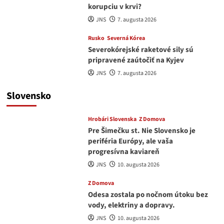
korupciu v krvi?
JNS
7. augusta 2026
Rusko
Severná Kórea
Severokórejské raketové sily sú
pripravené zaútočiť na Kyjev
JNS
7. augusta 2026
Slovensko
Hrobári Slovenska
Z Domova
Pre Šimečku st. Nie Slovensko je
periféria Európy, ale vaša
progresívna kaviareň
JNS
10. augusta 2026
Z Domova
Odesa zostala po nočnom útoku bez
vody, elektriny a dopravy.
JNS
10. augusta 2026