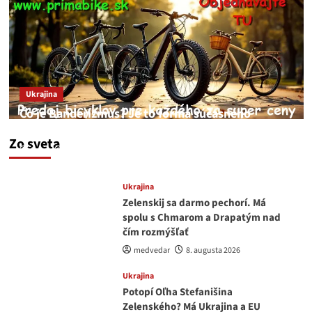
Ukrajina
Čo je Banderizmus? Je to forma súčasného
fašizmu kyjevského typu.
Zo sveta
feren
10. augusta 2026
Ukrajina
Zelenskij sa darmo pechorí. Má
spolu s Chmarom a Drapatým nad
čím rozmýšľať
medvedar
8. augusta 2026
Ukrajina
Potopí Oľha Stefanišina
Zelenského? Má Ukrajina a EU