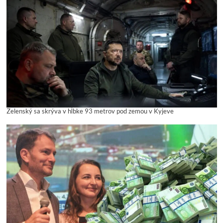
Zelenský sa skrýva v hĺbke 93 metrov pod zemou v Kyjeve