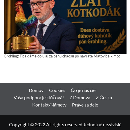
Grohling: Fica dáme dolu aj za cenu chaosu po návrate Matoviča k moci
Domov
Cookies
Čo je náš ciel
Vaša podpora je kľúčová!
Z Domova
Z Česka
Kontakt/Námety
Práve sa deje
Copyright © 2022 All rights reserved Jednotné nezávislé