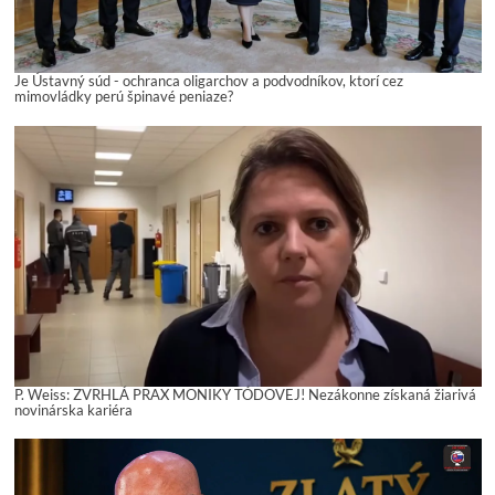
Je Ústavný súd - ochranca oligarchov a podvodníkov, ktorí cez
mimovládky perú špinavé peniaze?
P. Weiss: ZVRHLÁ PRAX MONIKY TÓDOVEJ! Nezákonne získaná žiarivá
novinárska kariéra