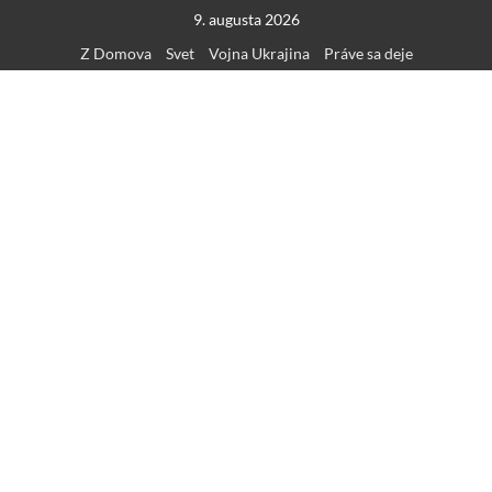
Skip
9. augusta 2026
to
Z Domova
Svet
Vojna Ukrajina
Práve sa deje
content