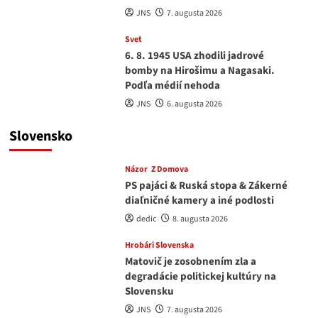
JNS
7. augusta 2026
Svet
6. 8. 1945 USA zhodili jadrové
bomby na Hirošimu a Nagasaki.
Podľa médií nehoda
JNS
6. augusta 2026
Slovensko
Názor
Z Domova
PS pajáci & Ruská stopa & Zákerné
diaľničné kamery a iné podlosti
dedic
8. augusta 2026
Hrobári Slovenska
Matovič je zosobnením zla a
degradácie politickej kultúry na
Slovensku
JNS
7. augusta 2026