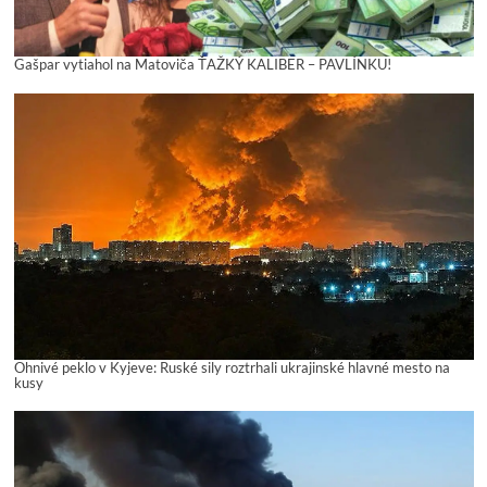
Gašpar vytiahol na Matoviča ŤAŽKÝ KALIBER – PAVLÍNKU!
Ohnivé peklo v Kyjeve: Ruské sily roztrhali ukrajinské hlavné mesto na
kusy