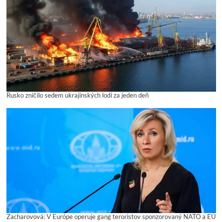
Rusko zničilo sedem ukrajinských lodí za jeden deň
Zacharovová: V Európe operuje gang teroristov sponzorovaný NATO a EÚ