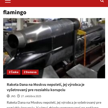
Menu
flamingo
Z Česka
Z Domova
Raketa Dana na Moskvu nepoletí, jej výrobca je
vyšetrovaný pre rozsiahlu korupciu
JNS
27. októbra 2025
Raketa Dana na Moskvu nepoletí, jej výrobca je vyšetrovaný pre
rozsiahlu korupciu. V rámci zbierky pomenovanej po nedávno