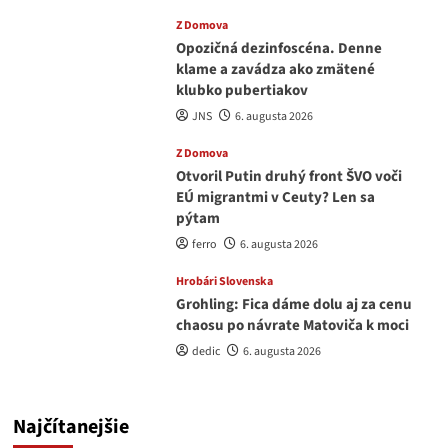
Z Domova
Opozičná dezinfoscéna. Denne
klame a zavádza ako zmätené
klubko pubertiakov
JNS
6. augusta 2026
Z Domova
Otvoril Putin druhý front ŠVO voči
EÚ migrantmi v Ceuty? Len sa
pýtam
ferro
6. augusta 2026
Hrobári Slovenska
Grohling: Fica dáme dolu aj za cenu
chaosu po návrate Matoviča k moci
dedic
6. augusta 2026
Najčítanejšie