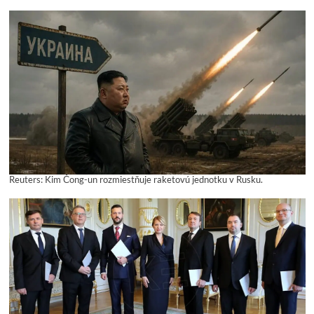
Reuters: Kim Čong-un rozmiestňuje raketovú jednotku v Rusku.