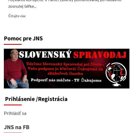
zosnulej šéfke...
Read
Čítajte viac
more
about
Raketa
Pomoc pre JNS
Dana
na
Moskvu
nepoletí,
jej
výrobca
je
vyšetrovaný
pre
rozsiahlu
korupciu
Prihlásenie
/Registrácia
Prihlásiť sa
JNS na FB