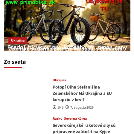
Ukrajina
Zelenskij sa darmo pechorí. Má spolu s Chmarom
a Drapatým nad čím rozmýšľať
Zo sveta
medvedar
8. augusta 2026
Ukrajina
Potopí Oľha Stefanišina
Zelenského? Má Ukrajina a EU
korupciu v krvi?
JNS
7. augusta 2026
Rusko
Severná Kórea
Severokórejské raketové sily sú
pripravené zaútočiť na Kyjev