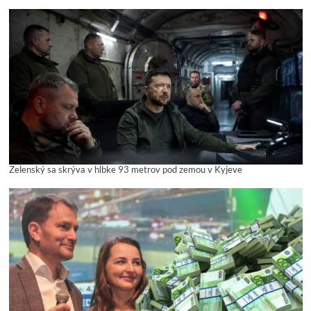
Zelenský sa skrýva v hĺbke 93 metrov pod zemou v Kyjeve