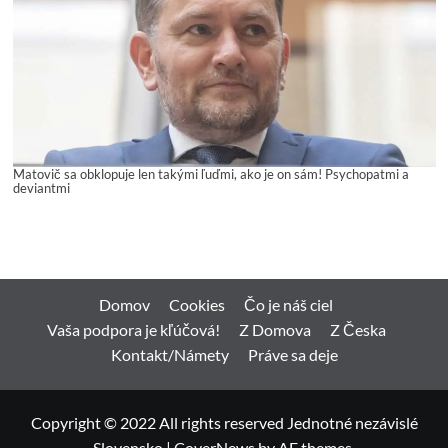
Matovič sa obklopuje len takými ľuďmi, ako je on sám! Psychopatmi a
deviantmi
Domov
Cookies
Čo je náš ciel
Vaša podpora je kľúčová!
Z Domova
Z Česka
Kontakt/Námety
Práve sa deje
Copyright © 2022 All rights reserved Jednotné nezávislé
Slovensko
|
CoverNews
by AF themes.