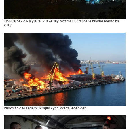
Ohnivé peklo v Kyjeve: Ruské sily roztrhali ukrajinské hlavné mesto na
kusy
Rusko zničilo sedem ukrajinských lodí za jeden deň