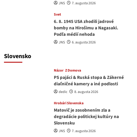
JNS
7. augusta 2026
Svet
6. 8. 1945 USA zhodili jadrové
bomby na Hirošimu a Nagasaki.
Podľa médií nehoda
JNS
6. augusta 2026
Slovensko
Názor
Z Domova
PS pajáci & Ruská stopa & Zákerné
diaľničné kamery a iné podlosti
dedic
8. augusta 2026
Hrobári Slovenska
Matovič je zosobnením zla a
degradácie politickej kultúry na
Slovensku
JNS
7. augusta 2026