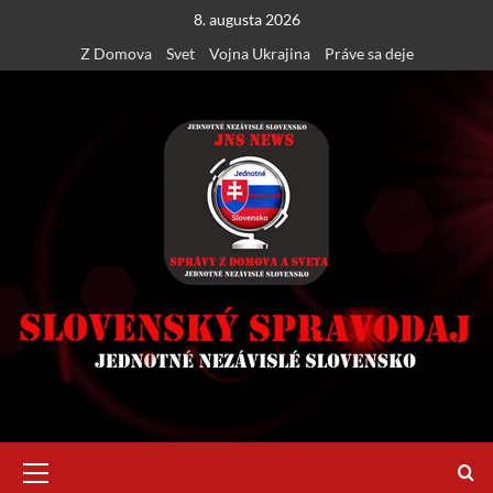
Skip
8. augusta 2026
to
Z Domova
Svet
Vojna Ukrajina
Práve sa deje
content
Primary
Menu