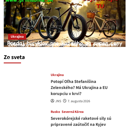
Ukrajina
Zelenskij sa darmo pechorí. Má spolu s Chmarom
a Drapatým nad čím rozmýšľať
Zo sveta
medvedar
8. augusta 2026
Ukrajina
Potopí Oľha Stefanišina
Zelenského? Má Ukrajina a EU
korupciu v krvi?
JNS
7. augusta 2026
Rusko
Severná Kórea
Severokórejské raketové sily sú
pripravené zaútočiť na Kyjev