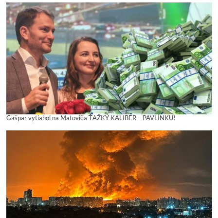
Gašpar vytiahol na Matoviča ŤAŽKÝ KALIBER – PAVLÍNKU!