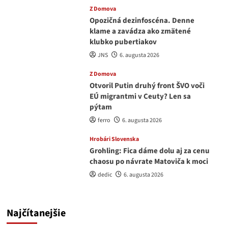
Z Domova
Opozičná dezinfoscéna. Denne
klame a zavádza ako zmätené
klubko pubertiakov
JNS
6. augusta 2026
Z Domova
Otvoril Putin druhý front ŠVO voči
EÚ migrantmi v Ceuty? Len sa
pýtam
ferro
6. augusta 2026
Hrobári Slovenska
Grohling: Fica dáme dolu aj za cenu
chaosu po návrate Matoviča k moci
dedic
6. augusta 2026
Najčítanejšie