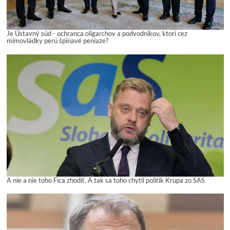
Je Ústavný súd - ochranca oligarchov a podvodníkov, ktorí cez
mimovládky perú špinavé peniaze?
A nie a nie toho Fica zhodiť. A tak sa toho chytil politik Krúpa zo SAS