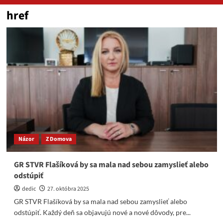
href
Názor
Z Domova
GR STVR Flašíková by sa mala nad sebou zamyslieť alebo
odstúpiť
dedic
27. októbra 2025
GR STVR Flašíková by sa mala nad sebou zamyslieť alebo
odstúpiť. Každý deň sa objavujú nové a nové dôvody, pre...