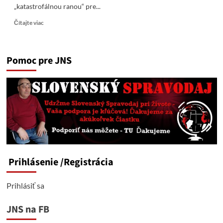
„katastrofálnou ranou“ pre...
Read
Čítajte viac
more
about
Nemecko
Pomoc pre JNS
žiada
o
výnimku
z
USA
sankcií
kvôli
kľúčovej
rafinérii
v
ruskom
Prihlásenie
/Registrácia
vlastníctve
Prihlásiť sa
JNS na FB