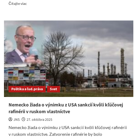
Read
Čítajte viac
more
about
GR
STVR
Flašíková
by
sa
mala
nad
sebou
zamyslieť
alebo
odstúpiť
Politika a ľud.práva
Svet
Nemecko žiada o výnimku z USA sankcií kvôli kľúčovej
rafinérii v ruskom vlastníctve
JNS
27. októbra 2025
Nemecko žiada o výnimku z USA sankcií kvôli kľúčovej rafinérii
v ruskom vlastníctve. Zatvorenie rafinérie by bolo