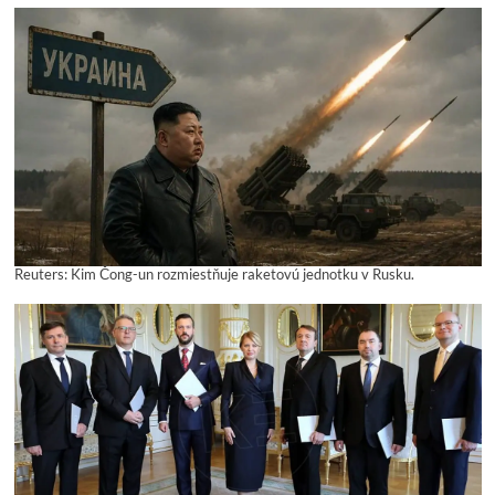
Reuters: Kim Čong-un rozmiestňuje raketovú jednotku v Rusku.