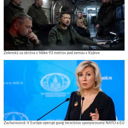
Zelenský sa skrýva v hĺbke 93 metrov pod zemou v Kyjeve
Zacharovová: V Európe operuje gang teroristov sponzorovaný NATO a EÚ