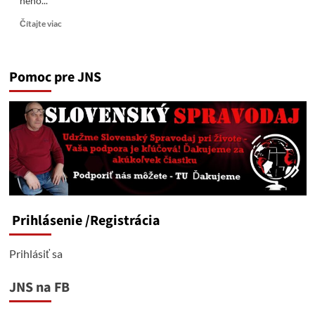
neho...
Read
Čítajte viac
more
about
Trumpov
Pomoc pre JNS
divadelný
a
fabulačný
talent
dokáže
urobiť
aj
z
jasného
neúspechu
skvelý
Prihlásenie
/Registrácia
úspech
Prihlásiť sa
JNS na FB