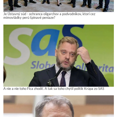
Je Ústavný súd - ochranca oligarchov a podvodníkov, ktorí cez
mimovládky perú špinavé peniaze?
A nie a nie toho Fica zhodiť. A tak sa toho chytil politik Krúpa zo SAS