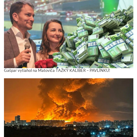
Gašpar vytiahol na Matoviča ŤAŽKÝ KALIBER – PAVLÍNKU!