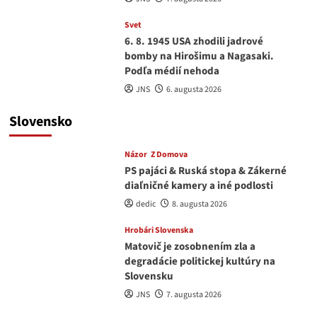
Svet
6. 8. 1945 USA zhodili jadrové
bomby na Hirošimu a Nagasaki.
Podľa médií nehoda
JNS
6. augusta 2026
Slovensko
Názor
Z Domova
PS pajáci & Ruská stopa & Zákerné
diaľničné kamery a iné podlosti
dedic
8. augusta 2026
Hrobári Slovenska
Matovič je zosobnením zla a
degradácie politickej kultúry na
Slovensku
JNS
7. augusta 2026