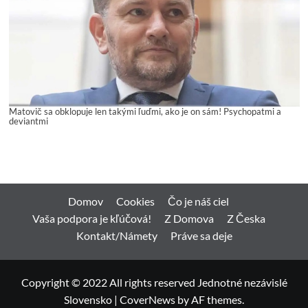
Matovič sa obklopuje len takými ľuďmi, ako je on sám! Psychopatmi a
deviantmi
Domov
Cookies
Čo je náš ciel
Vaša podpora je kľúčová!
Z Domova
Z Česka
Kontakt/Námety
Práve sa deje
Copyright © 2022 All rights reserved Jednotné nezávislé
Slovensko
|
CoverNews
by AF themes.