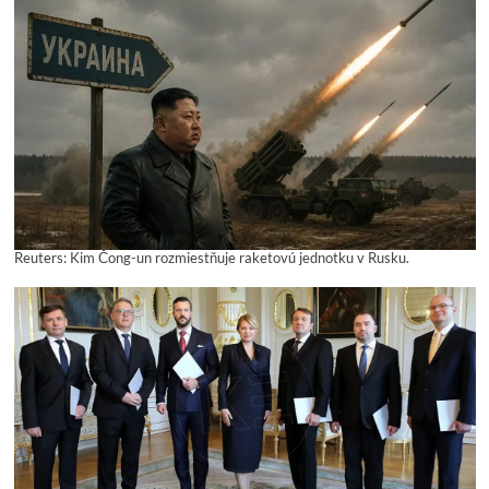
Reuters: Kim Čong-un rozmiestňuje raketovú jednotku v Rusku.