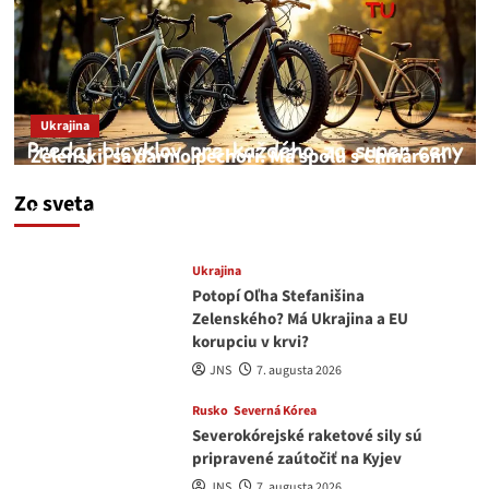
Ukrajina
Zelenskij sa darmo pechorí. Má spolu s Chmarom
a Drapatým nad čím rozmýšľať
Zo sveta
medvedar
8. augusta 2026
Ukrajina
Potopí Oľha Stefanišina
Zelenského? Má Ukrajina a EU
korupciu v krvi?
JNS
7. augusta 2026
Rusko
Severná Kórea
Severokórejské raketové sily sú
pripravené zaútočiť na Kyjev
JNS
7. augusta 2026