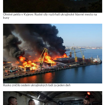
Ohnivé peklo v Kyjeve: Ruské sily roztrhali ukrajinské hlavné mesto na
kusy
Rusko zničilo sedem ukrajinských lodí za jeden deň