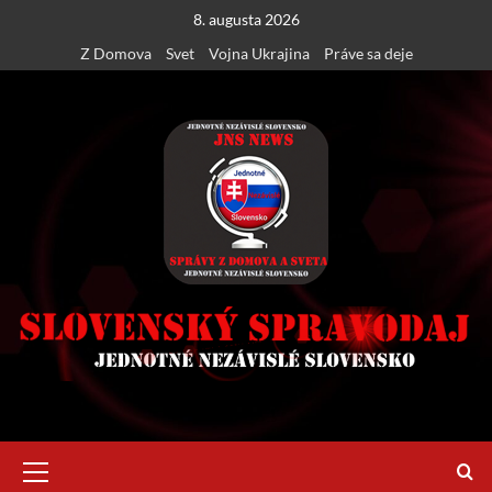
Skip
8. augusta 2026
to
Z Domova
Svet
Vojna Ukrajina
Práve sa deje
content
Primary
Menu