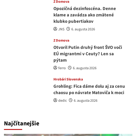
Z Domova
Opozičná dezinfoscéna. Denne
klame a zavádza ako zmätené
klubko pubertiakov
JNS
6. augusta 2026
Z Domova
Otvoril Putin druhý front ŠVO voči
EÚ migrantmi v Ceuty? Len sa
pýtam
ferro
6. augusta 2026
Hrobári Slovenska
Grohling: Fica dáme dolu aj za cenu
chaosu po návrate Matoviča k moci
dedic
6. augusta 2026
Najčítanejšie