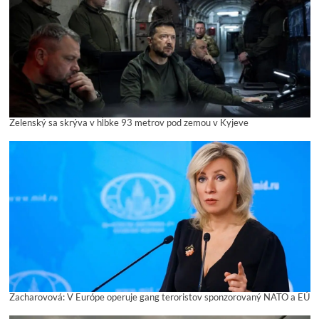
Zelenský sa skrýva v hĺbke 93 metrov pod zemou v Kyjeve
Zacharovová: V Európe operuje gang teroristov sponzorovaný NATO a EÚ