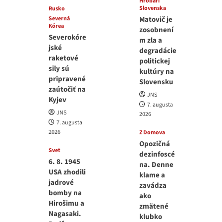
Hrobári
Slovenska
Rusko
Severná
Matovič je
Kórea
zosobnení
Severokóre
m zla a
jské
degradácie
raketové
politickej
sily sú
kultúry na
pripravené
Slovensku
zaútočiť na
JNS
Kyjev
7. augusta
JNS
2026
7. augusta
2026
Z Domova
Opozičná
Svet
dezinfoscé
6. 8. 1945
na. Denne
USA zhodili
klame a
jadrové
zavádza
bomby na
ako
Hirošimu a
zmätené
Nagasaki.
klubko