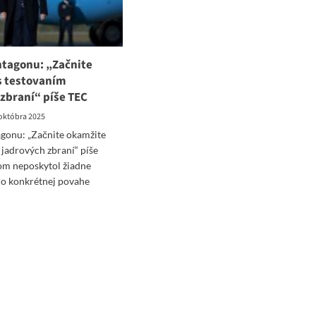
tagonu: „Začnite
s testovaním
zbraní“ píše TEC
 októbra 2025
gonu: „Začnite okamžite
 jadrových zbraní“ píše
om neposkytol žiadne
 o konkrétnej povahe
ad
re
ut
ump
tagonu:
čnite
mžite