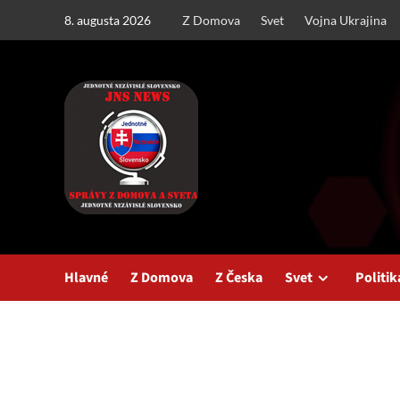
Skip
8. augusta 2026
Z Domova
Svet
Vojna Ukrajina
to
content
Hlavné
Z Domova
Z Česka
Svet
Politik