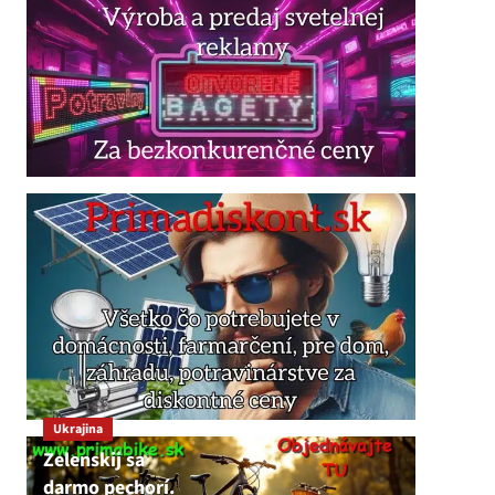
Ukrajina
Zelenskij sa
darmo pechorí.