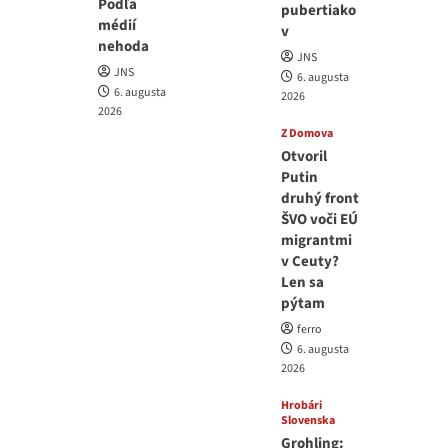
Podľa
pubertiako
médií
v
nehoda
JNS
JNS
6. augusta
6. augusta
2026
2026
Z Domova
Otvoril
Putin
druhý front
ŠVO voči EÚ
migrantmi
v Ceuty?
Len sa
pýtam
ferro
6. augusta
2026
Hrobári
Slovenska
Grohling: