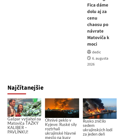
Fica dáme
dolu aj za
cenu
chaosu po
návrate
Matoviča k
moci
dedic
6. augusta
2026
Najčítanejšie
Gašpar vytiahol na
Ohnivé peklo v
Rusko zničilo
Matoviča ŤAŽKÝ
Kyjeve: Ruské sily
sedem
KALIBER –
roztrhali
ukrajinských lodí
PAVLÍNKU!
ukrajinské hlavné
za jeden deň
mesto na kusy