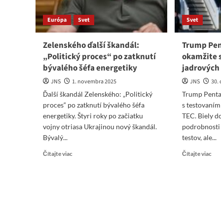
Európa
Svet
Svet
Zelenského ďalší škandál:
Trump Pen
„Politický proces“ po zatknutí
okamžite 
bývalého šéfa energetiky
jadrových 
JNS
1. novembra 2025
JNS
30.
Ďalší škandál Zelenského: „Politický
Trump Penta
proces“ po zatknutí bývalého šéfa
s testovaním
energetiky. Štyri roky po začiatku
TEC. Biely d
vojny otriasa Ukrajinou nový škandál.
podrobnosti
Bývalý...
testov, ale...
Read
Re
Čítajte viac
Čítajte viac
more
mo
about
abo
Zelenského
Tr
ďalší
Pen
škandál:
„Za
„Politický
oka
proces“
s