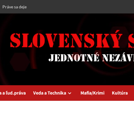
Práve sa deje
a a ľud.práva
Veda a Technika
Mafia/Krimi
Kultúra