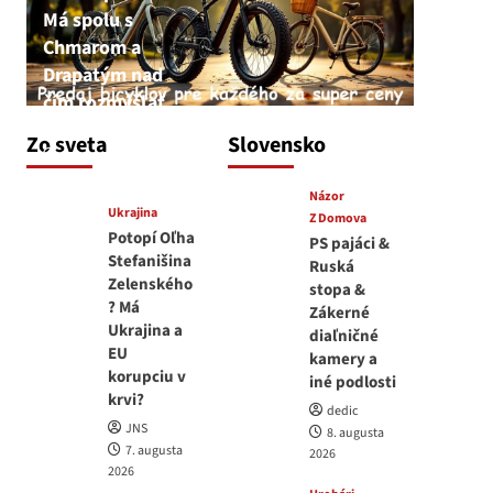
Má spolu s
Chmarom a
Drapatým nad
čím rozmýšľať
medvedar
Zo sveta
Slovensko
8. augusta 2026
Názor
Ukrajina
Z Domova
Potopí Oľha
PS pajáci &
Stefanišina
Ruská
Zelenského
stopa &
? Má
Zákerné
Ukrajina a
diaľničné
EU
kamery a
korupciu v
iné podlosti
krvi?
dedic
JNS
8. augusta
7. augusta
2026
2026