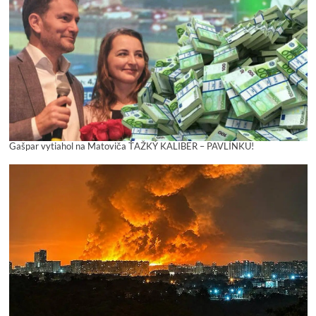
Gašpar vytiahol na Matoviča ŤAŽKÝ KALIBER – PAVLÍNKU!