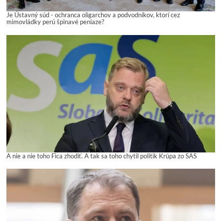
Je Ústavný súd - ochranca oligarchov a podvodníkov, ktorí cez
mimovládky perú špinavé peniaze?
A nie a nie toho Fica zhodiť. A tak sa toho chytil politik Krúpa zo SAS