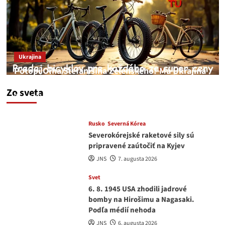
Ukrajina
Potopí Oľha Stefanišina Zelenského? Má Ukrajina
a EU korupciu v krvi?
Zo sveta
JNS
7. augusta 2026
Rusko
Severná Kórea
Severokórejské raketové sily sú
pripravené zaútočiť na Kyjev
JNS
7. augusta 2026
Svet
6. 8. 1945 USA zhodili jadrové
bomby na Hirošimu a Nagasaki.
Podľa médií nehoda
JNS
6. augusta 2026