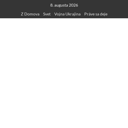
Skip
8. augusta 2026
to
Z Domova
Svet
Vojna Ukrajina
Práve sa deje
content