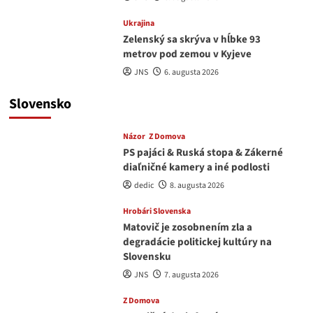
Ukrajina
Zelenský sa skrýva v hĺbke 93
metrov pod zemou v Kyjeve
JNS
6. augusta 2026
Slovensko
Názor
Z Domova
PS pajáci & Ruská stopa & Zákerné
diaľničné kamery a iné podlosti
dedic
8. augusta 2026
Hrobári Slovenska
Matovič je zosobnením zla a
degradácie politickej kultúry na
Slovensku
JNS
7. augusta 2026
Z Domova