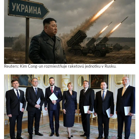
Reuters: Kim Čong-un rozmiestňuje raketovú jednotku v Rusku.