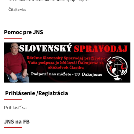
Read
Čítajte viac
more
about
Orbán
Pomoc pre JNS
sa
snaží
spojiť
sily
s
Českom
a
Slovenskom
a
vytvoriť
anti
Prihlásenie
/Registrácia
UA
alianciu
Prihlásiť sa
JNS na FB