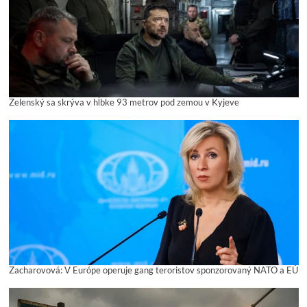
Zelenský sa skrýva v hĺbke 93 metrov pod zemou v Kyjeve
Zacharovová: V Európe operuje gang teroristov sponzorovaný NATO a EÚ