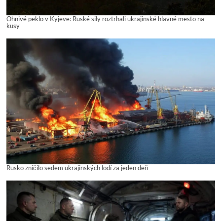
Ohnivé peklo v Kyjeve: Ruské sily roztrhali ukrajinské hlavné mesto na
kusy
Rusko zničilo sedem ukrajinských lodí za jeden deň