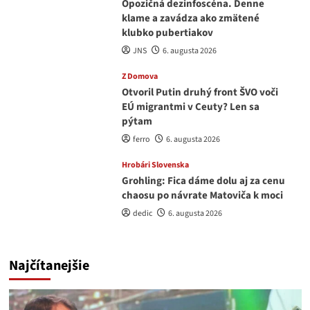
Opozičná dezinfoscéna. Denne
klame a zavádza ako zmätené
klubko pubertiakov
JNS
6. augusta 2026
Z Domova
Otvoril Putin druhý front ŠVO voči
EÚ migrantmi v Ceuty? Len sa
pýtam
ferro
6. augusta 2026
Hrobári Slovenska
Grohling: Fica dáme dolu aj za cenu
chaosu po návrate Matoviča k moci
dedic
6. augusta 2026
Najčítanejšie