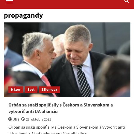
Menu
propagandy
Názor
Svet
Z Domova
Orbán sa snaží spojiť sily s Českom a Slovenskom a
vytvoriť anti UA alianciu
JNS
28. októbra 2025
Orbán sa snaží spojiť sily s Českom a Slovenskom a vytvoriť anti
UA alianciu. Maďarsko sa snaží spojiť sily s...