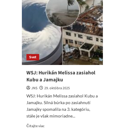
Svet
WSJ: Hurikán Melissa zasiahol
Kubu a Jamajku
JNS
29. októbra 2025
WSJ: Hurikán Melissa zasiahol Kubu a
Jamajku. Silná búrka po zasiahnutí
Jamajky spomalila na 3. kategóriu,
stále je však mimoriadne...
Read
Čítajte viac
more