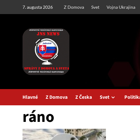
Skip
7. augusta 2026
Z Domova
Svet
Vojna Ukrajina
to
content
Hlavné
Z Domova
Z Česka
Svet
Politik
ráno