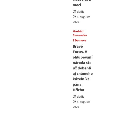
moci
dedic
6. augusta
2026
Hrobári
Slovenska
Z Domova
Bravó
Focus. V
ohlupovaní
národa ste
už dobehli
aj známeho
kúzelníka
pána
Hřícha
dedic
5. augusta
2026