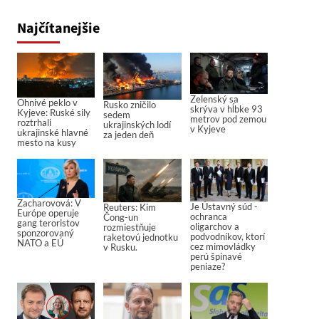
Najčítanejšie
Zelenský sa
Ohnivé peklo v
Rusko zničilo
skrýva v hĺbke 93
Kyjeve: Ruské sily
sedem
metrov pod zemou
roztrhali
ukrajinských lodí
v Kyjeve
ukrajinské hlavné
za jeden deň
mesto na kusy
Zacharovová: V
Je Ústavný súd -
Reuters: Kim
Európe operuje
ochranca
Čong-un
gang teroristov
oligarchov a
rozmiestňuje
sponzorovaný
podvodníkov, ktorí
raketovú jednotku
NATO a EÚ
cez mimovládky
v Rusku.
perú špinavé
peniaze?