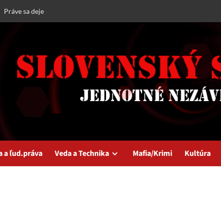
Práve sa deje
a a ľud.práva
Veda a Technika
Mafia/Krimi
Kultúra