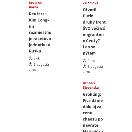
Severná
Z Domova
Kórea
Otvoril
Reuters:
Putin
Kim Čong-
druhý front
un
ŠVO voči EÚ
rozmiestňu
migrantmi
je raketovú
v Ceuty?
jednotku v
Len sa
Rusku.
pýtam
JNS
ferro
5. augusta
6. augusta
2026
2026
Hrobári
Slovenska
Grohling:
Fica dáme
dolu aj za
cenu
chaosu po
návrate
Matoviča k