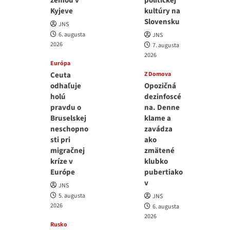
zemou v
politickej
Kyjeve
kultúry na
Slovensku
JNS
6. augusta
JNS
2026
7. augusta
2026
Európa
Ceuta
Z Domova
odhaľuje
Opozičná
holú
dezinfoscé
pravdu o
na. Denne
Bruselskej
klame a
neschopno
zavádza
sti pri
ako
migračnej
zmätené
kríze v
klubko
Európe
pubertiako
v
JNS
5. augusta
JNS
2026
6. augusta
2026
Rusko