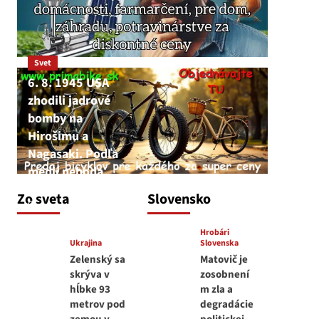
Svet
6. 8. 1945 USA
zhodili jadrové
bomby na
Hirošimu a
Nagasaki. Podľa
médií nehoda
JNS
Zo sveta
Slovensko
6. augusta 2026
Hrobári
Ukrajina
Slovenska
Zelenský sa
Matovič je
skrýva v
zosobnení
hĺbke 93
m zla a
metrov pod
degradácie