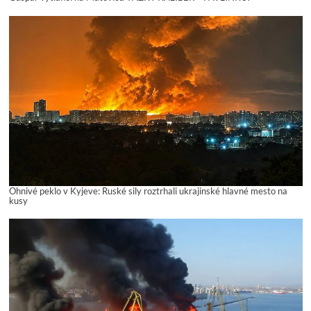
Ohnivé peklo v Kyjeve: Ruské sily roztrhali ukrajinské hlavné mesto na
kusy