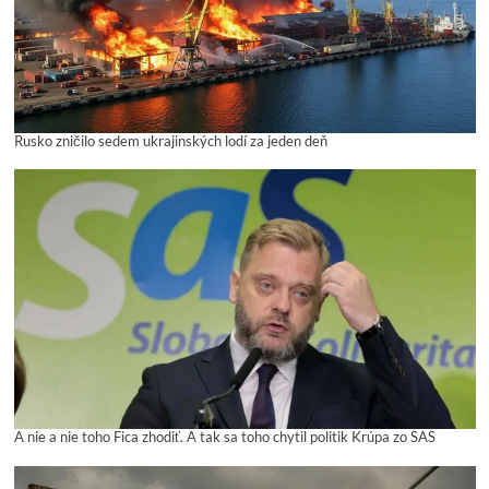
Rusko zničilo sedem ukrajinských lodí za jeden deň
A nie a nie toho Fica zhodiť. A tak sa toho chytil politik Krúpa zo SAS