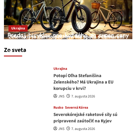
Ukrajina
Zelenskij sa darmo pechorí. Má spolu s Chmarom
a Drapatým nad čím rozmýšľať
Zo sveta
medvedar
8. augusta 2026
Ukrajina
Potopí Oľha Stefanišina
Zelenského? Má Ukrajina a EU
korupciu v krvi?
JNS
7. augusta 2026
Rusko
Severná Kórea
Severokórejské raketové sily sú
pripravené zaútočiť na Kyjev
JNS
7. augusta 2026