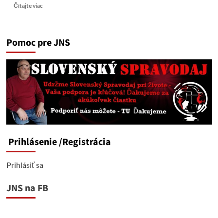
Read
Čítajte viac
more
about
GR
Pomoc pre JNS
STVR
Flašíková
by
sa
mala
nad
sebou
zamyslieť
alebo
odstúpiť
Prihlásenie
/Registrácia
Prihlásiť sa
JNS na FB