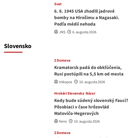
Svet
6. 8. 1945 USA zhodili jadrové
bomby na Hirošimu a Nagasaki.
Podľa médií nehoda
JNS
6. augusta 2026
Slovensko
Z Domova
Kramatorsk padá do obkľúčenia,
Rusi postúpili na 5,5 km od mesta
trikopce
10. augusta 2026
Hrobári Slovenska
Názor
Kedy bude súdený slovenský Fauci?
Pôsobiaci v čase hrôzovlád
Matovičo-Hegerových
ferro
10. augusta 2026
Z Domova