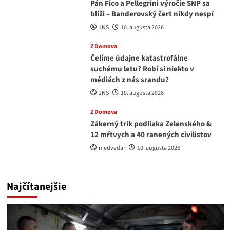
Pán Fico a Pellegrini výročie SNP sa
blíži – Banderovský čert nikdy nespí
JNS
10. augusta 2026
Z Domova
Čelíme údajne katastrofálne
suchému letu? Robí si niekto v
médiách z nás srandu?
JNS
10. augusta 2026
Z Domova
Zákerný trik podliaka Zelenského &
12 mŕtvych a 40 ranených civilistov
medvedar
10. augusta 2026
Najčítanejšie