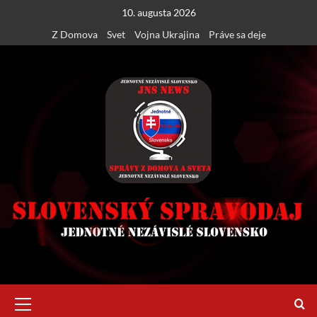
Skip
10. augusta 2026
to
Z Domova
Svet
Vojna Ukrajina
Práve sa deje
content
Primary
Menu