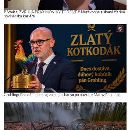
P. Weiss: ZVRHLÁ PRAX MONIKY TÓDOVEJ! Nezákonne získaná žiarivá
novinárska kariéra
Grohling: Fica dáme dolu aj za cenu chaosu po návrate Matoviča k moci