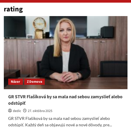
rating
Názor
Z Domova
GR STVR Flašíková by sa mala nad sebou zamyslieť alebo
odstúpiť
dedic
27. októbra 2025
GR STVR Flašíková by sa mala nad sebou zamyslieť alebo
odstúpiť. Každý deň sa objavujú nové a nové dôvody, pre...