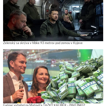
Zelenský sa skrýva v hĺbke 93 metrov pod zemou v Kyjeve
Gašpar vytiahol na Matoviča ŤAŽKÝ KALIBER – PAVLÍNKU!