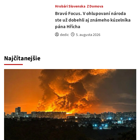
Hrobári Slovenska
Z Domova
Bravó Focus. V ohlupovaní národa
ste už dobehli aj známeho kúzelníka
pána Hřícha
dedic
5. augusta 2026
Najčítanejšie