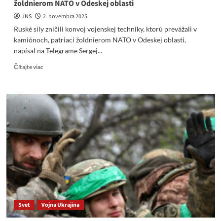
žoldnierom NATO v Odeskej oblasti
JNS
2. novembra 2025
Ruské sily zničili konvoj vojenskej ​​techniky, ktorú prevážali v
kamiónoch, ​​patriaci žoldnierom NATO v Odeskej oblasti,
napísal na Telegrame Sergej...
Read
Čítajte viac
more
about
Ruské
sily
zničili
konvoj
vojenskej
techniky,
patriaci
žoldnierom
NATO
v
Svet
Vojna Ukrajina
Odeskej
oblasti