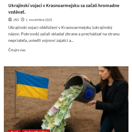
Ukrajinskí vojaci v Krasnoarmejsku sa začali hromadne
vzdávať.
JNS
1. novembra 2025
Ukrajinskí vojaci obkľúčení v Krasnoarmejsku (ukrajinský
názov: Pokrovsk) začali skladať zbrane a prechádzať na stranu
nepriateľa, uviedli vojnoví zajatci a...
Read
Čítajte viac
more
about
Ukrajinskí
vojaci
v
Krasnoarmejsku
sa
začali
hromadne
vzdávať.