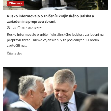
Z Domova
Rusko informovalo o zničení ukrajinského letiska a
zariadení na prepravu zbraní.
JNS
30. októbra 2025
Rusko informovalo o zničení ukrajinského letiska a zariadení na
prepravu zbraní. Ruské vojenské sily za posledných 24 hodín
zaútočili na...
Read
Čítajte viac
more
about
Rusko
informovalo
o
zničení
ukrajinského
letiska
a
zariadení
na
prepravu