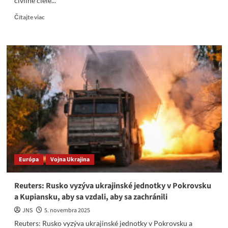
civilné ciele...
Read
Čítajte viac
more
about
Rusko
podniklo
sedem
úderov
na
vojenské
letiská
a
žoldnierov
ukrajinských
síl.
Európa
Vojna Ukrajina
Reuters: Rusko vyzýva ukrajinské jednotky v Pokrovsku
a Kupiansku, aby sa vzdali, aby sa zachránili
JNS
5. novembra 2025
Reuters: Rusko vyzýva ukrajinské jednotky v Pokrovsku a