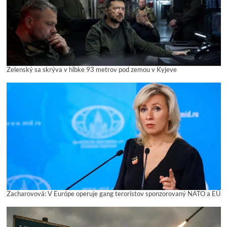
Zelenský sa skrýva v hĺbke 93 metrov pod zemou v Kyjeve
Zacharovová: V Európe operuje gang teroristov sponzorovaný NATO a EÚ