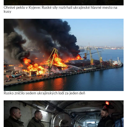
Ohnivé peklo v Kyjeve: Ruské sily roztrhali ukrajinské hlavné mesto na
kusy
Rusko zničilo sedem ukrajinských lodí za jeden deň