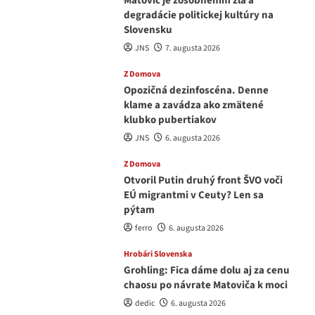
Matovič je zosobnením zla a
degradácie politickej kultúry na
Slovensku
JNS
7. augusta 2026
Z Domova
Opozičná dezinfoscéna. Denne
klame a zavádza ako zmätené
klubko pubertiakov
JNS
6. augusta 2026
Z Domova
Otvoril Putin druhý front ŠVO voči
EÚ migrantmi v Ceuty? Len sa
pýtam
ferro
6. augusta 2026
Hrobári Slovenska
Grohling: Fica dáme dolu aj za cenu
chaosu po návrate Matoviča k moci
dedic
6. augusta 2026