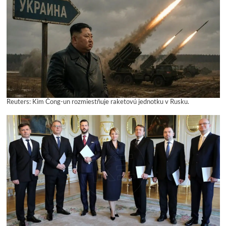
Reuters: Kim Čong-un rozmiestňuje raketovú jednotku v Rusku.