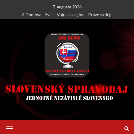
Skip
7. augusta 2026
to
Z Domova
Svet
Vojna Ukrajina
Práve sa deje
content
Primary
Menu