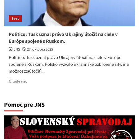
a
vytvoriť
anti
Svet
UA
alianciu
Politico: Tusk uznal právo Ukrajiny útočiť na ciele v
Európe spojené s Ruskom.
JNS
27. októbra 2025
Politico: Tusk uznal právo Ukrajiny útočiť na ciele v Európe
spojené s Ruskom. Poľsko vyzvalo ukrajinské ozbrojené sily, ma
možnosťzaútočiť...
Read
Čítajte viac
more
about
Politico:
Pomoc pre JNS
Tusk
uznal
právo
Ukrajiny
útočiť
na