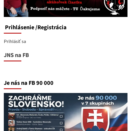
ciele
v
Európe
spojené
s
Prihlásenie
/Registrácia
Ruskom.
Prihlásiť sa
JNS na FB
Je nás na FB 90 000