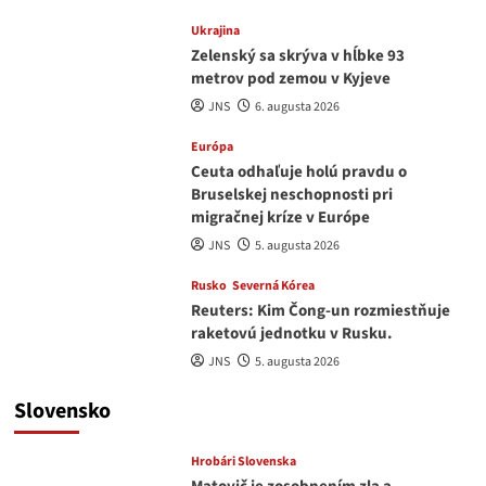
Ukrajina
Zelenský sa skrýva v hĺbke 93
metrov pod zemou v Kyjeve
JNS
6. augusta 2026
Európa
Ceuta odhaľuje holú pravdu o
Bruselskej neschopnosti pri
migračnej kríze v Európe
JNS
5. augusta 2026
Rusko
Severná Kórea
Reuters: Kim Čong-un rozmiestňuje
raketovú jednotku v Rusku.
JNS
5. augusta 2026
Slovensko
Hrobári Slovenska