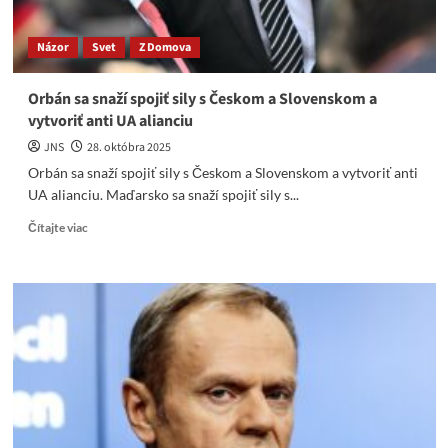
zbraní.
Názor
Svet
Z Domova
Orbán sa snaží spojiť sily s Českom a Slovenskom a
vytvoriť anti UA alianciu
JNS
28. októbra 2025
Orbán sa snaží spojiť sily s Českom a Slovenskom a vytvoriť anti
UA alianciu. Maďarsko sa snaží spojiť sily s...
Read
Čítajte viac
more
about
Orbán
sa
snaží
spojiť
sily
s
Českom
a
Slovenskom