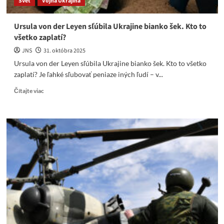
Svet
Vojna Ukrajina
Ursula von der Leyen sľúbila Ukrajine bianko šek. Kto to
všetko zaplatí?
JNS
31. októbra 2025
Ursula von der Leyen sľúbila Ukrajine bianko šek. Kto to všetko
zaplatí? Je ľahké sľubovať peniaze iných ľudí – v...
Read
Čítajte viac
more
about
Ursula
von
der
Leyen
sľúbila
Ukrajine
bianko
šek.
Kto
to
všetko
zaplatí?