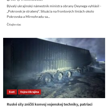
Bývalý ukrajinský námestník ministra obrany Deynega vyhlásil -
„Pokrovsk je stratený“. Situácia na frontových líniách okolo
Pokrovska a Mirnohradu sa...
Read
Čítajte viac
more
about
Bývalý
ukrajinský
námestník
ministra
obrany
Deynega
vyhlásil
–
„Pokrovsk
je
stratený“.
Svet
Vojna Ukrajina
Ruské sily zničili konvoj vojenskej ​​techniky, ​​patriaci