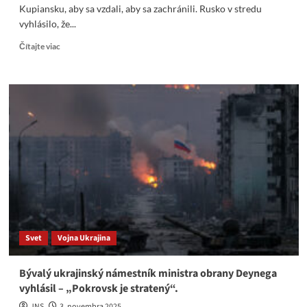
Kupiansku, aby sa vzdali, aby sa zachránili. Rusko v stredu
vyhlásilo, že...
Read
Čítajte viac
more
about
Reuters:
Rusko
vyzýva
ukrajinské
jednotky
v
Pokrovsku
a
Kupiansku,
aby
sa
vzdali,
Svet
Vojna Ukrajina
aby
sa
zachránili
Bývalý ukrajinský námestník ministra obrany Deynega
vyhlásil – „Pokrovsk je stratený“.
JNS
3. novembra 2025