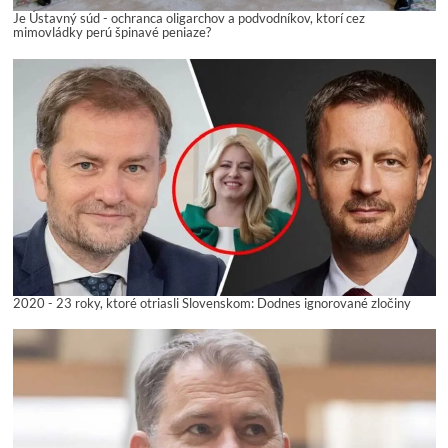
Je Ústavný súd - ochranca oligarchov a podvodníkov, ktorí cez
mimovládky perú špinavé peniaze?
2020 - 23 roky, ktoré otriasli Slovenskom: Dodnes ignorované zločiny