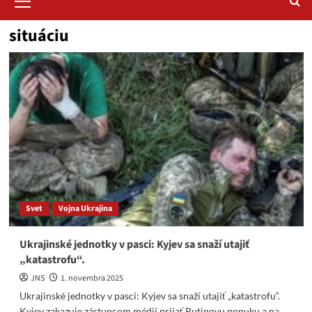
Menu
situáciu
Svet
Vojna Ukrajina
Ukrajinské jednotky v pasci: Kyjev sa snaží utajiť
„katastrofu“.
JNS
1. novembra 2025
Ukrajinské jednotky v pasci: Kyjev sa snaží utajiť „katastrofu“.
Kyjev zakazuje zástupcom médií prijať Putinovu ponuku a na