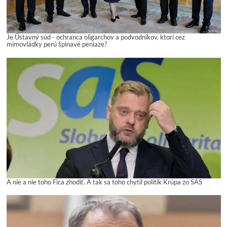
Je Ústavný súd - ochranca oligarchov a podvodníkov, ktorí cez
mimovládky perú špinavé peniaze?
A nie a nie toho Fica zhodiť. A tak sa toho chytil politik Krúpa zo SAS