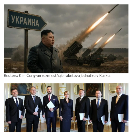
Reuters: Kim Čong-un rozmiestňuje raketovú jednotku v Rusku.