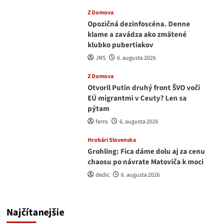
Z Domova
Opozičná dezinfoscéna. Denne
klame a zavádza ako zmätené
klubko pubertiakov
JNS
6. augusta 2026
Z Domova
Otvoril Putin druhý front ŠVO voči
EÚ migrantmi v Ceuty? Len sa
pýtam
ferro
6. augusta 2026
Hrobári Slovenska
Grohling: Fica dáme dolu aj za cenu
chaosu po návrate Matoviča k moci
dedic
6. augusta 2026
Najčítanejšie