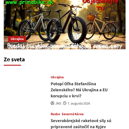
Ukrajina
Zelenskij sa darmo pechorí. Má spolu s Chmarom
a Drapatým nad čím rozmýšľať
Zo sveta
medvedar
8. augusta 2026
Ukrajina
Potopí Oľha Stefanišina
Zelenského? Má Ukrajina a EU
korupciu v krvi?
JNS
7. augusta 2026
Rusko
Severná Kórea
Severokórejské raketové sily sú
pripravené zaútočiť na Kyjev