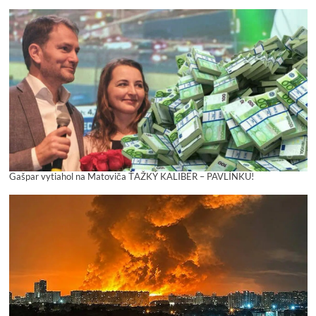
Gašpar vytiahol na Matoviča ŤAŽKÝ KALIBER – PAVLÍNKU!