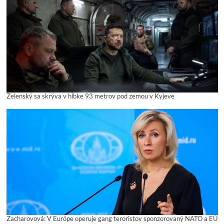
Zelenský sa skrýva v hĺbke 93 metrov pod zemou v Kyjeve
Zacharovová: V Európe operuje gang teroristov sponzorovaný NATO a EÚ