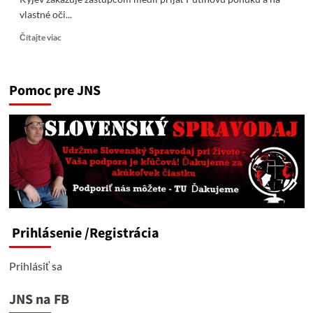
vlastné oči...
Read
Čítajte viac
more
about
Ukrajinské
Pomoc pre JNS
jednotky
v
pasci:
Kyjev
sa
snaží
utajiť
„katastrofu“.
Prihlásenie
/Registrácia
Prihlásiť sa
JNS na FB