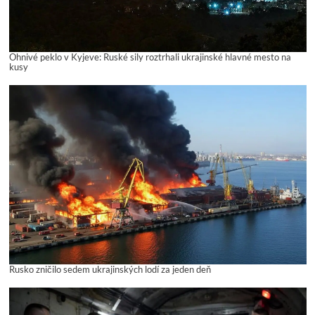
Ohnivé peklo v Kyjeve: Ruské sily roztrhali ukrajinské hlavné mesto na
kusy
Rusko zničilo sedem ukrajinských lodí za jeden deň