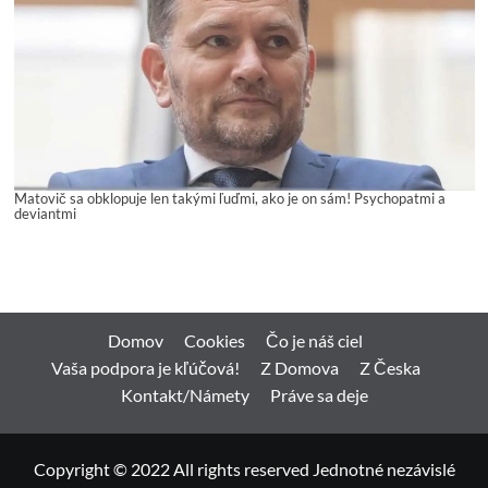
Matovič sa obklopuje len takými ľuďmi, ako je on sám! Psychopatmi a
deviantmi
Domov
Cookies
Čo je náš ciel
Vaša podpora je kľúčová!
Z Domova
Z Česka
Kontakt/Námety
Práve sa deje
Copyright © 2022 All rights reserved Jednotné nezávislé