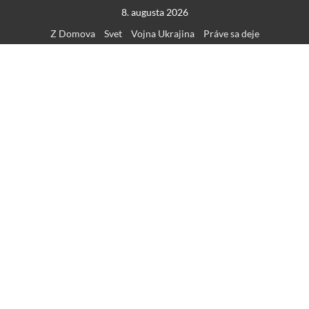
Skip
8. augusta 2026
to
Z Domova
Svet
Vojna Ukrajina
Práve sa deje
content