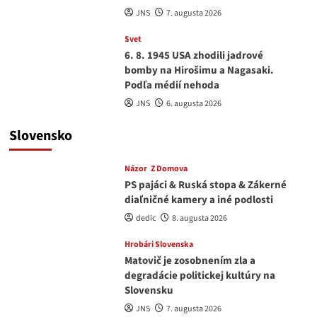
JNS
7. augusta 2026
Svet
6. 8. 1945 USA zhodili jadrové
bomby na Hirošimu a Nagasaki.
Podľa médií nehoda
JNS
6. augusta 2026
Slovensko
Názor
Z Domova
PS pajáci & Ruská stopa & Zákerné
diaľničné kamery a iné podlosti
dedic
8. augusta 2026
Hrobári Slovenska
Matovič je zosobnením zla a
degradácie politickej kultúry na
Slovensku
JNS
7. augusta 2026