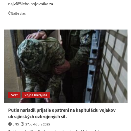
najväčšieho bojovníka za...
Read
Čítajte viac
more
about
Vyťaháme
Matoviča
iba
za
uši
a
vylovíme
z
osudia šťastné
číslo v
nejakej
očkovacej
Svet
Vojna Ukrajina
lotérii
Putin nariadil prijatie opatrení na kapituláciu vojakov
ukrajinských ozbrojených síl.
JNS
27. októbra 2025