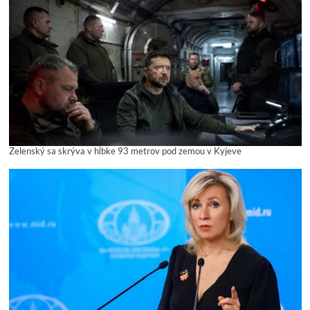
Zelenský sa skrýva v hĺbke 93 metrov pod zemou v Kyjeve