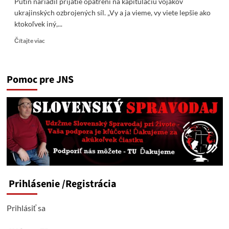
Putin nariadil prijatie opatrení na kapituláciu vojakov
ukrajinských ozbrojených síl. „Vy a ja vieme, vy viete lepšie ako
ktokoľvek iný,...
Read
Čítajte viac
more
about
Putin
Pomoc pre JNS
nariadil
prijatie
opatrení
na
kapituláciu
vojakov
ukrajinských
ozbrojených
síl.
Prihlásenie
/Registrácia
Prihlásiť sa