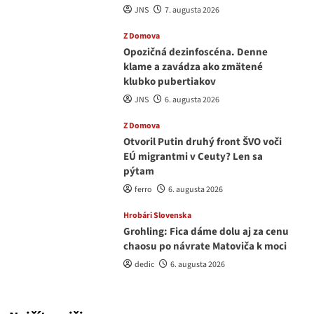
JNS
7. augusta 2026
Z Domova
Opozičná dezinfoscéna. Denne
klame a zavádza ako zmätené
klubko pubertiakov
JNS
6. augusta 2026
Z Domova
Otvoril Putin druhý front ŠVO voči
EÚ migrantmi v Ceuty? Len sa
pýtam
ferro
6. augusta 2026
Hrobári Slovenska
Grohling: Fica dáme dolu aj za cenu
chaosu po návrate Matoviča k moci
dedic
6. augusta 2026