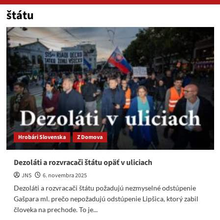
štátu
Hrobári Slovenska
Z Domova
Dezoláti a rozvracači štátu opäť v uliciach
JNS
6. novembra 2025
Dezoláti a rozvracači štátu požadujú nezmyselné odstúpenie
Gašpara ml. prečo nepožadujú odstúpenie Lipšica, ktorý zabil
človeka na prechode. To je...