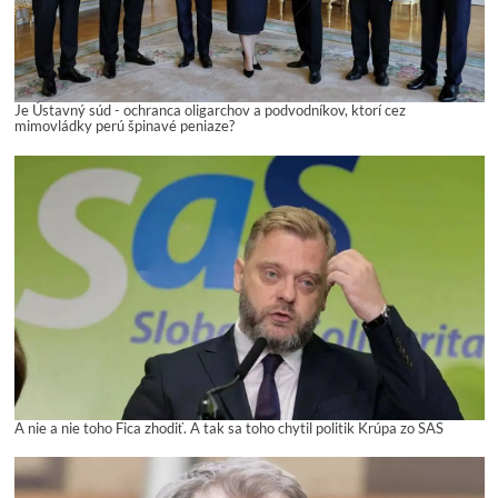
Je Ústavný súd - ochranca oligarchov a podvodníkov, ktorí cez
mimovládky perú špinavé peniaze?
A nie a nie toho Fica zhodiť. A tak sa toho chytil politik Krúpa zo SAS