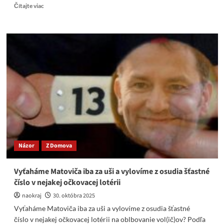
Read
Čítajte viac
more
about
Dezoláti
a
rozvracači
štátu
opäť
v
uliciach
Názor
Z Domova
Vyťaháme Matoviča iba za uši a vylovíme z osudia šťastné
číslo v nejakej očkovacej lotérii
naokraj
30. októbra 2025
Vyťaháme Matoviča iba za uši a vylovíme z osudia šťastné
číslo v nejakej očkovacej lotérii na oblbovanie vol(ič)ov? Podľa