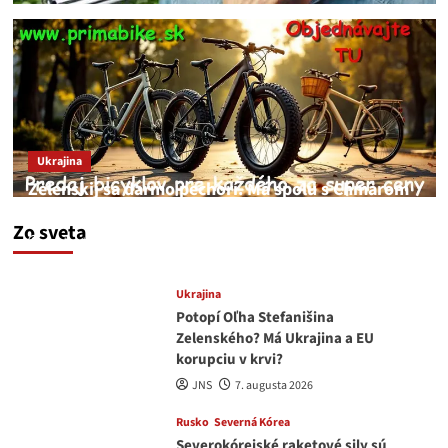
Ukrajina
Zelenskij sa darmo pechorí. Má spolu s Chmarom
a Drapatým nad čím rozmýšľať
Zo sveta
medvedar
8. augusta 2026
Ukrajina
Potopí Oľha Stefanišina
Zelenského? Má Ukrajina a EU
korupciu v krvi?
JNS
7. augusta 2026
Rusko
Severná Kórea
Severokórejské raketové sily sú