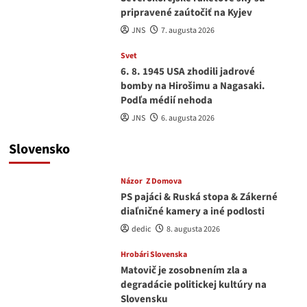
pripravené zaútočiť na Kyjev
JNS
7. augusta 2026
Svet
6. 8. 1945 USA zhodili jadrové
bomby na Hirošimu a Nagasaki.
Podľa médií nehoda
JNS
6. augusta 2026
Slovensko
Názor
Z Domova
PS pajáci & Ruská stopa & Zákerné
diaľničné kamery a iné podlosti
dedic
8. augusta 2026
Hrobári Slovenska
Matovič je zosobnením zla a
degradácie politickej kultúry na
Slovensku