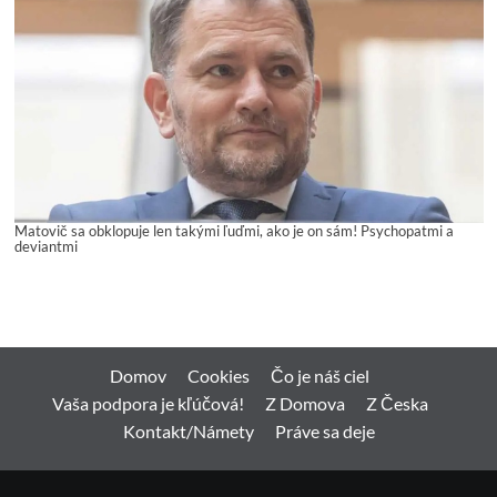
Matovič sa obklopuje len takými ľuďmi, ako je on sám! Psychopatmi a
deviantmi
Domov
Cookies
Čo je náš ciel
Vaša podpora je kľúčová!
Z Domova
Z Česka
Kontakt/Námety
Práve sa deje