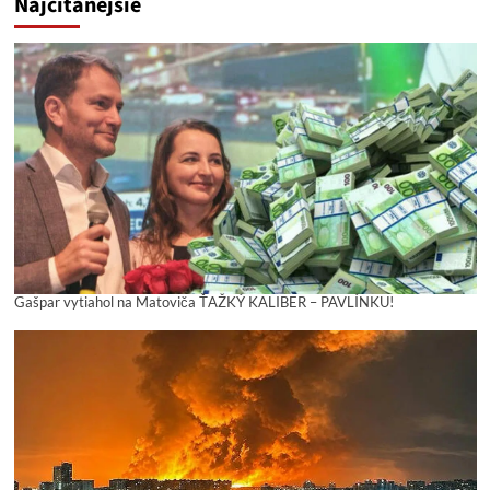
Najčítanejšie
Gašpar vytiahol na Matoviča ŤAŽKÝ KALIBER – PAVLÍNKU!