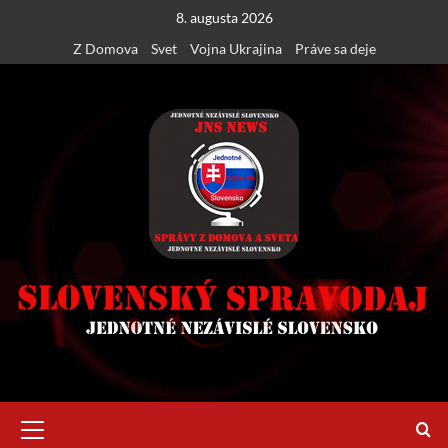
Skip
8. augusta 2026
to
Z Domova
Svet
Vojna Ukrajina
Práve sa deje
content
Primary
Menu