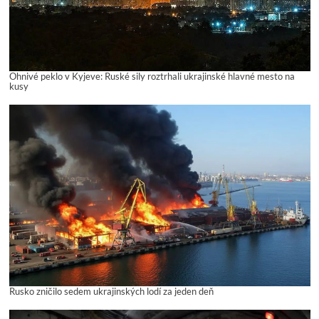
Ohnivé peklo v Kyjeve: Ruské sily roztrhali ukrajinské hlavné mesto na
kusy
Rusko zničilo sedem ukrajinských lodí za jeden deň