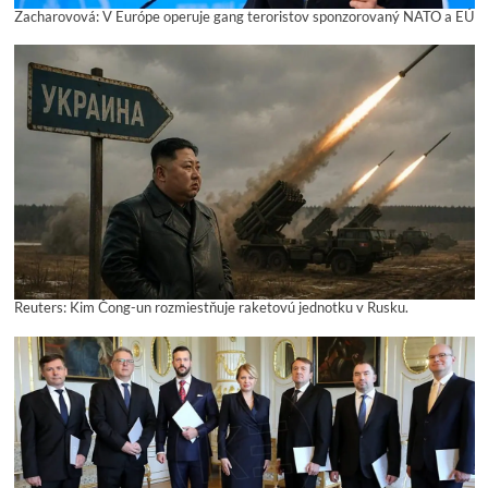
Zacharovová: V Európe operuje gang teroristov sponzorovaný NATO a EÚ
Reuters: Kim Čong-un rozmiestňuje raketovú jednotku v Rusku.