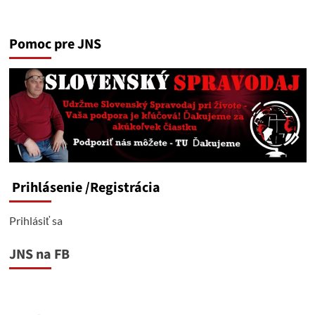
more
about
Záplava
Pomoc pre JNS
rusofóbnej
propagandy,
ktorou
nás
od
rána
do
noci
a
deň
za
Prihlásenie
/Registrácia
dňom
už
celé
Prihlásiť sa
roky
kŕmia
JNS na FB
západné
médiá