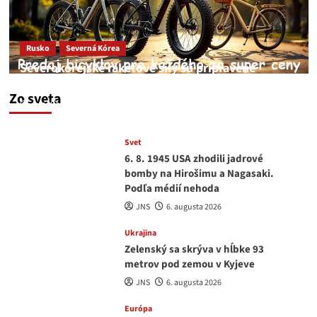
Rusko
Severná Kórea
Severokórejské raketové sily sú pripravené
zaútočiť na Kyjev
Zo sveta
JNS
7. augusta 2026
Svet
6. 8. 1945 USA zhodili jadrové
bomby na Hirošimu a Nagasaki.
Podľa médií nehoda
JNS
6. augusta 2026
Ukrajina
Zelenský sa skrýva v hĺbke 93
metrov pod zemou v Kyjeve
JNS
6. augusta 2026
Európa