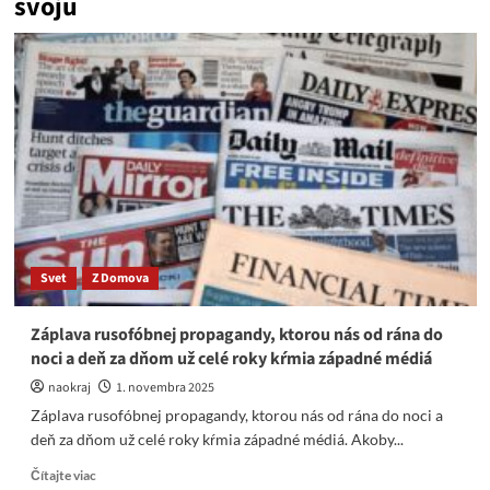
svoju
Svet
Z Domova
Záplava rusofóbnej propagandy, ktorou nás od rána do
noci a deň za dňom už celé roky kŕmia západné médiá
naokraj
1. novembra 2025
Záplava rusofóbnej propagandy, ktorou nás od rána do noci a
deň za dňom už celé roky kŕmia západné médiá. Akoby...
Read
Čítajte viac