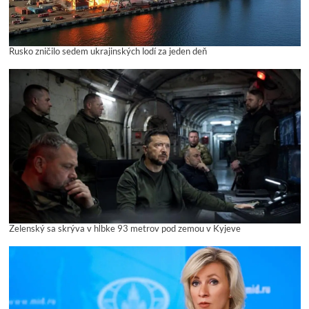
Rusko zničilo sedem ukrajinských lodí za jeden deň
Zelenský sa skrýva v hĺbke 93 metrov pod zemou v Kyjeve