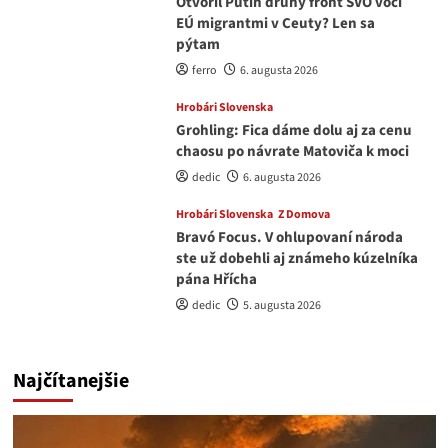
Otvoril Putin druhý front ŠVO voči
EÚ migrantmi v Ceuty? Len sa
pýtam
ferro
6. augusta 2026
Hrobári Slovenska
Grohling: Fica dáme dolu aj za cenu
chaosu po návrate Matoviča k moci
dedic
6. augusta 2026
Hrobári Slovenska
Z Domova
Bravó Focus. V ohlupovaní národa
ste už dobehli aj známeho kúzelníka
pána Hřícha
dedic
5. augusta 2026
Najčítanejšie