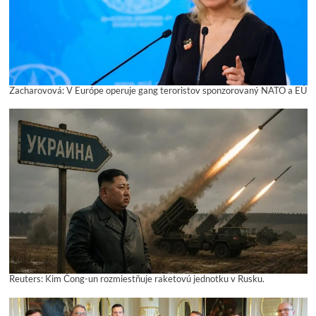
Zacharovová: V Európe operuje gang teroristov sponzorovaný NATO a EÚ
Reuters: Kim Čong-un rozmiestňuje raketovú jednotku v Rusku.