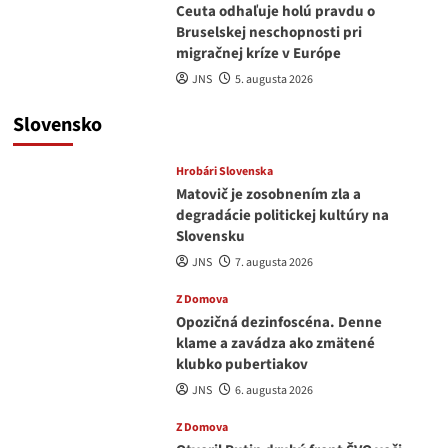
Ceuta odhaľuje holú pravdu o
Bruselskej neschopnosti pri
migračnej kríze v Európe
JNS
5. augusta 2026
Slovensko
Hrobári Slovenska
Matovič je zosobnením zla a
degradácie politickej kultúry na
Slovensku
JNS
7. augusta 2026
Z Domova
Opozičná dezinfoscéna. Denne
klame a zavádza ako zmätené
klubko pubertiakov
JNS
6. augusta 2026
Z Domova