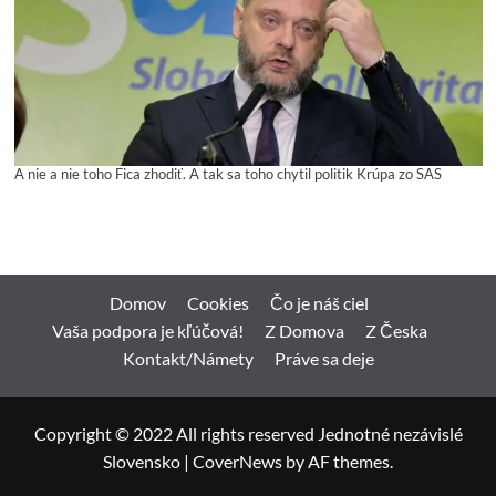
A nie a nie toho Fica zhodiť. A tak sa toho chytil politik Krúpa zo SAS
Domov
Cookies
Čo je náš ciel
Vaša podpora je kľúčová!
Z Domova
Z Česka
Kontakt/Námety
Práve sa deje
Copyright © 2022 All rights reserved Jednotné nezávislé
Slovensko
|
CoverNews
by AF themes.