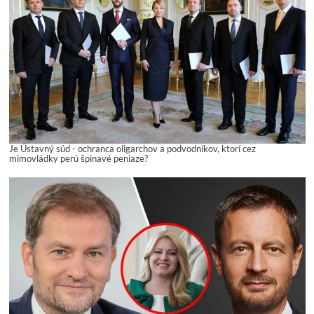
Je Ústavný súd - ochranca oligarchov a podvodníkov, ktorí cez
mimovládky perú špinavé peniaze?