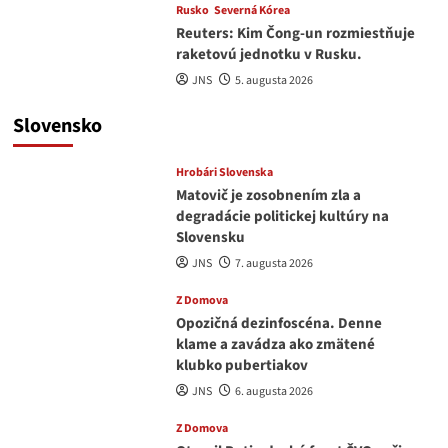
Rusko
Severná Kórea
Reuters: Kim Čong-un rozmiestňuje
raketovú jednotku v Rusku.
JNS
5. augusta 2026
Slovensko
Hrobári Slovenska
Matovič je zosobnením zla a
degradácie politickej kultúry na
Slovensku
JNS
7. augusta 2026
Z Domova
Opozičná dezinfoscéna. Denne
klame a zavádza ako zmätené
klubko pubertiakov
JNS
6. augusta 2026
Z Domova