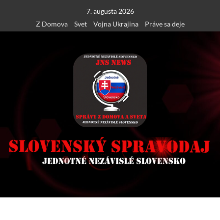
Skip
7. augusta 2026
to
Z Domova
Svet
Vojna Ukrajina
Práve sa deje
content