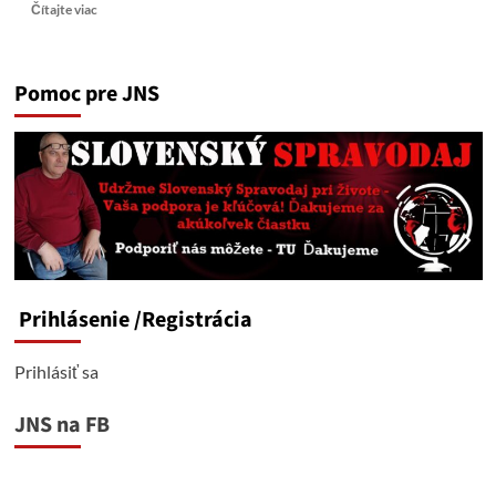
Read
Čítajte viac
more
about
Druckerova
Pomoc pre JNS
„Pseudoreforma“
Školstva:
Návrat
Totality
Alebo
Kolektívne
Šialenstvo?
Prihlásenie
/Registrácia
Prihlásiť sa
JNS na FB