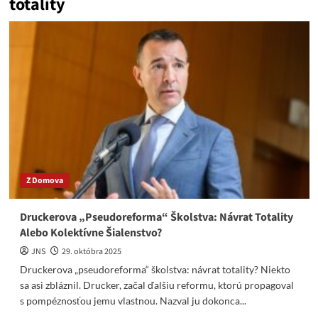
totality
Z Domova
Druckerova „Pseudoreforma“ Školstva: Návrat Totality
Alebo Kolektívne Šialenstvo?
JNS
29. októbra 2025
Druckerova „pseudoreforma“ školstva: návrat totality? Niekto
sa asi zbláznil. Drucker, začal ďalšiu reformu, ktorú propagoval
s pompéznosťou jemu vlastnou. Nazval ju dokonca...