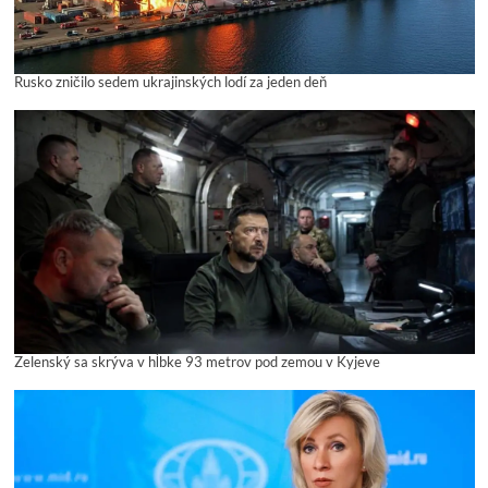
Rusko zničilo sedem ukrajinských lodí za jeden deň
Zelenský sa skrýva v hĺbke 93 metrov pod zemou v Kyjeve