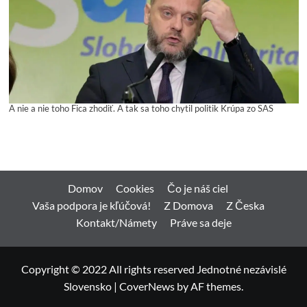
A nie a nie toho Fica zhodiť. A tak sa toho chytil politik Krúpa zo SAS
Domov
Cookies
Čo je náš ciel
Vaša podpora je kľúčová!
Z Domova
Z Česka
Kontakt/Námety
Práve sa deje
Copyright © 2022 All rights reserved Jednotné nezávislé
Slovensko
|
CoverNews
by AF themes.