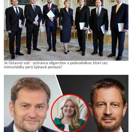
Je Ústavný súd - ochranca oligarchov a podvodníkov, ktorí cez
mimovládky perú špinavé peniaze?