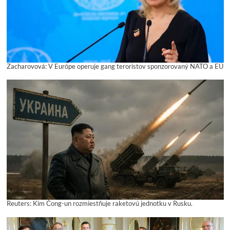
Zacharovová: V Európe operuje gang teroristov sponzorovaný NATO a EÚ
Reuters: Kim Čong-un rozmiestňuje raketovú jednotku v Rusku.