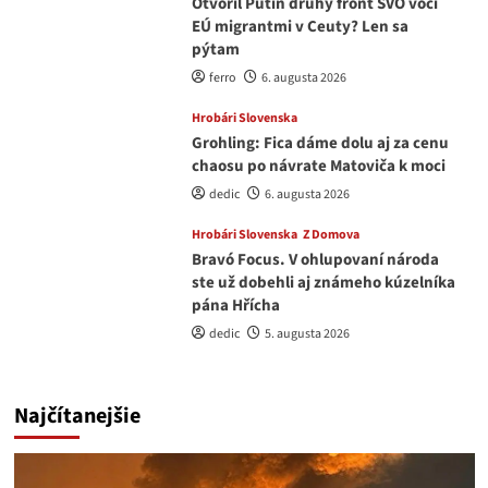
Otvoril Putin druhý front ŠVO voči
EÚ migrantmi v Ceuty? Len sa
pýtam
ferro
6. augusta 2026
Hrobári Slovenska
Grohling: Fica dáme dolu aj za cenu
chaosu po návrate Matoviča k moci
dedic
6. augusta 2026
Hrobári Slovenska
Z Domova
Bravó Focus. V ohlupovaní národa
ste už dobehli aj známeho kúzelníka
pána Hřícha
dedic
5. augusta 2026
Najčítanejšie