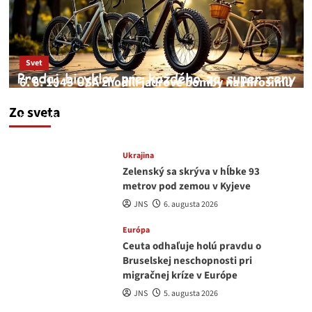
Svet
6. 8. 1945 USA zhodili jadrové bomby na Hirošimu
a Nagasaki. Podľa médií nehoda
Zo sveta
JNS
6. augusta 2026
Ukrajina
Zelenský sa skrýva v hĺbke 93
metrov pod zemou v Kyjeve
JNS
6. augusta 2026
Európa
Ceuta odhaľuje holú pravdu o
Bruselskej neschopnosti pri
migračnej kríze v Európe
JNS
5. augusta 2026