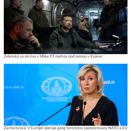
Zelenský sa skrýva v hĺbke 93 metrov pod zemou v Kyjeve
Zacharovová: V Európe operuje gang teroristov sponzorovaný NATO a EÚ