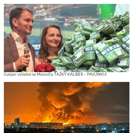
Gašpar vytiahol na Matoviča ŤAŽKÝ KALIBER – PAVLÍNKU!