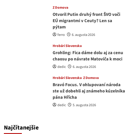
Z Domova
Otvoril Putin druhý front ŠVO voči
EÚ migrantmi v Ceuty? Len sa
pýtam
ferro
6. augusta 2026
Hrobári Slovenska
Grohling: Fica dáme dolu aj za cenu
chaosu po návrate Matoviča k moci
dedic
6. augusta 2026
Hrobári Slovenska
Z Domova
Bravó Focus. V ohlupovaní národa
ste už dobehli aj známeho kúzelníka
pána Hřícha
dedic
5. augusta 2026
Najčítanejšie