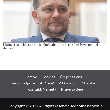
Matovič sa obklopuje len takými ľuďmi, ako je on sám! Psychopatmi a
deviantmi
Domov
Cookies
Čo je náš ciel
Vaša podpora je kľúčová!
Z Domova
Z Česka
Kontakt/Námety
Práve sa deje
Copyright © 2022 All rights reserved Jednotné nezávislé