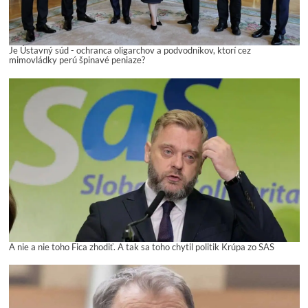
Je Ústavný súd - ochranca oligarchov a podvodníkov, ktorí cez
mimovládky perú špinavé peniaze?
A nie a nie toho Fica zhodiť. A tak sa toho chytil politik Krúpa zo SAS