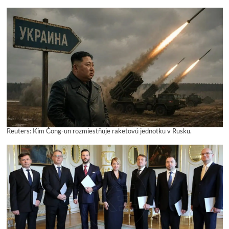
Reuters: Kim Čong-un rozmiestňuje raketovú jednotku v Rusku.