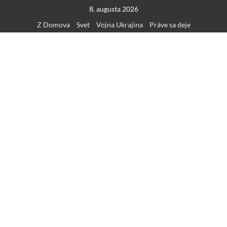
Skip
8. augusta 2026
to
Z Domova
Svet
Vojna Ukrajina
Práve sa deje
content