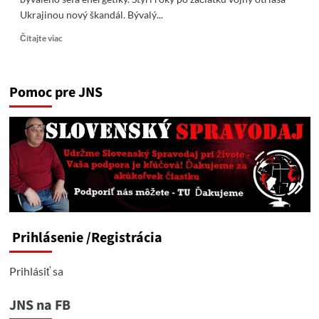
Ukrajinou nový škandál. Bývalý...
Read
Čítajte viac
more
about
Zelenského
Pomoc pre JNS
ďalší
škandál:
„Politický
proces“
po
zatknutí
bývalého
šéfa
energetiky
Prihlásenie
/Registrácia
Prihlásiť sa
JNS na FB