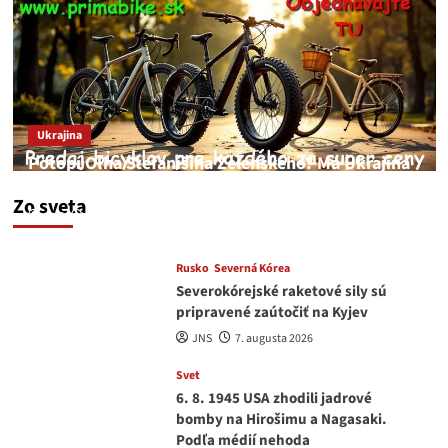
Ukrajina
Potopí Oľha Stefanišina Zelenského? Má Ukrajina
a EU korupciu v krvi?
Zo sveta
JNS
7. augusta 2026
Rusko
Severná Kórea
Severokórejské raketové sily sú
pripravené zaútočiť na Kyjev
JNS
7. augusta 2026
Svet
6. 8. 1945 USA zhodili jadrové
bomby na Hirošimu a Nagasaki.
Podľa médií nehoda