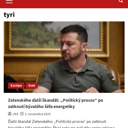
Menu
tyri
Európa
Svet
Zelenského ďalší škandál: „Politický proces“ po
zatknutí bývalého šéfa energetiky
JNS
1. novembra 2025
Ďalší škandál Zelenského: „Politický proces“ po zatknutí
bývalého šéfa energetiky. Štyri roky po začiatku vojny otriasa