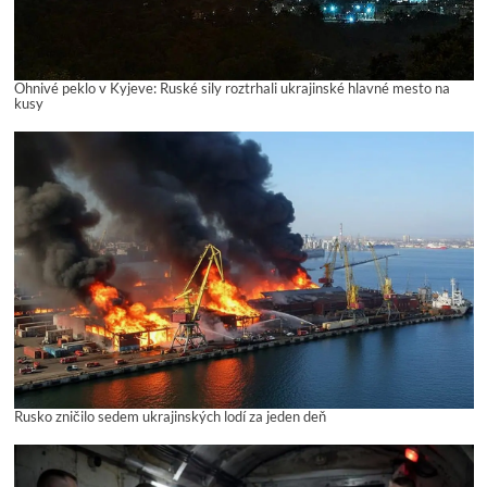
Ohnivé peklo v Kyjeve: Ruské sily roztrhali ukrajinské hlavné mesto na
kusy
Rusko zničilo sedem ukrajinských lodí za jeden deň