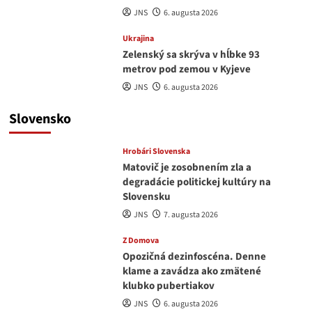
JNS
6. augusta 2026
Ukrajina
Zelenský sa skrýva v hĺbke 93
metrov pod zemou v Kyjeve
JNS
6. augusta 2026
Slovensko
Hrobári Slovenska
Matovič je zosobnením zla a
degradácie politickej kultúry na
Slovensku
JNS
7. augusta 2026
Z Domova
Opozičná dezinfoscéna. Denne
klame a zavádza ako zmätené
klubko pubertiakov
JNS
6. augusta 2026